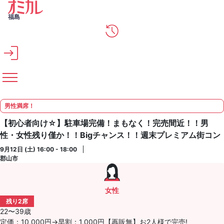
メインコンテンツへスキップ
福島
男性満席！
【初心者向け☆】駐車場完備！まもなく！完売間近！！男
性・女性残り僅か！！Bigチャンス！！週末プレミアム街コン
9月12日 (土) 16:00 - 18:00
郡山市
女性
残り2席
22〜39歳
定価：10,000円→早割：1,000円【再販無】お2人様で完売!