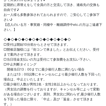
定期的に席替えをして全員の方と交流して頂き、連絡先の交換も
自由です♪
お一人様も多数参加されておられますので、ご安心してご参加下
さい♪
【恋人のいる方・事実婚・同棲中・離婚調停中etc.の方はご遠慮下
さい。】
◇◆◇◆◇◆◇◆◇◆◇◆◇◆◇◆◇◆◇
□受付は開始10分前からとさせて頂きます。
□開催店舗様には『街コンで来ました』とお伝えください。受付
まで案内させて頂きます。
□当日現金支払いの方は受付にて参加費をお支払い下さい。
□中止判断タイミング
開催当日13：00までに最少催行人数に満たない場合
または13：00以降にキャンセルにより最少催行人数を下回った
場合は、中止といたします。
□最少催行人数が男性2名・女性2名以上からとなっております。
（男女比の調整を行っておりますが、キャンセル等によって変動
がある場合がございます。原則、男女比に関わらず,最少催行人数
を下回った場合に限り、「中止」及び「返金」させて頂きま
す。）