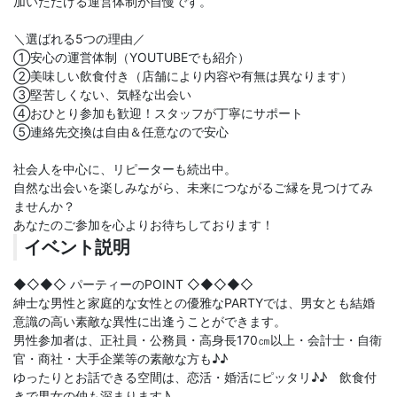
加いただける運営体制が自慢です。
＼選ばれる5つの理由／
①安心の運営体制（YOUTUBEでも紹介）
②美味しい飲食付き（店舗により内容や有無は異なります）
③堅苦しくない、気軽な出会い
④おひとり参加も歓迎！スタッフが丁寧にサポート
⑤連絡先交換は自由＆任意なので安心
社会人を中心に、リピーターも続出中。
自然な出会いを楽しみながら、未来につながるご縁を見つけてみ
ませんか？
あなたのご参加を心よりお待ちしております！
イベント説明
◆◇◆◇ パーティーのPOINT ◇◆◇◆◇
紳士な男性と家庭的な女性との優雅なPARTYでは、男女とも結婚
意識の高い素敵な異性に出逢うことができます。
男性参加者は、正社員・公務員・高身長170㎝以上・会計士・自衛
官・商社・大手企業等の素敵な方も♪♪
ゆったりとお話できる空間は、恋活・婚活にピッタリ♪♪ 飲食付
きで男女の仲も深まります♪