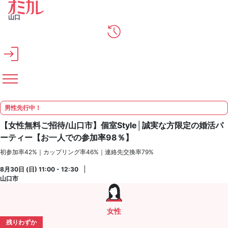
メインコンテンツへスキップ
山口
男性先行中！
【女性無料ご招待/山口市】個室Style│誠実な方限定の婚活パ
ーティー【お一人での参加率98％】
初参加率42%｜カップリング率46%｜連絡先交換率79%
8月30日 (日) 11:00 - 12:30
山口市
女性
残りわずか