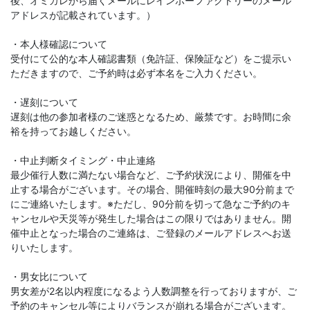
後、オミカレから届くメールにレインボーファクトリーのメール
アドレスが記載されています。）
・本人様確認について
受付にて公的な本人確認書類（免許証、保険証など）をご提示い
ただきますので、ご予約時は必ず本名をご入力ください。
・遅刻について
遅刻は他の参加者様のご迷惑となるため、厳禁です。お時間に余
裕を持ってお越しください。
・中止判断タイミング・中止連絡
最少催行人数に満たない場合など、ご予約状況により、開催を中
止する場合がございます。その場合、開催時刻の最大90分前まで
にご連絡いたします。※ただし、90分前を切って急なご予約のキ
ャンセルや天災等が発生した場合はこの限りではありません。開
催中止となった場合のご連絡は、ご登録のメールアドレスへお送
りいたします。
・男女比について
男女差が2名以内程度になるよう人数調整を行っておりますが、ご
予約のキャンセル等によりバランスが崩れる場合がございます。