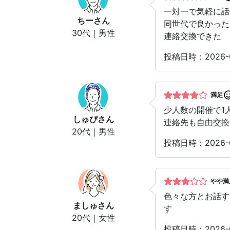
一対一で気軽に話
ちー
さん
同世代で良かった
30代｜男性
連絡交換できた
投稿日時：2026
満足
少人数の開催で1
しゅぴ
さん
連絡先も自由交換
20代｜男性
投稿日時：2026
やや満
色々な方とお話す
ましゅ
さん
す
20代｜女性
投稿日時：2026