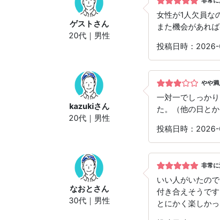
非常に
女性が1人欠員な
ゲスト
さん
また機会があれば
20代｜男性
投稿日時：2026
やや満
一対一でしっかり
kazuki
さん
た。（他の日とか
20代｜男性
投稿日時：2026
非常に
いい人がいたので
なおと
さん
付き合えそうです
30代｜男性
とにかく楽しかっ