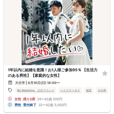
1年以内に結婚を意識！お1人様ご参加95％ 【生活力
のある男性】【家庭的な女性】
大分市 | 8月16日(日) 16:00〜
IBJ Matching 大分ラウンジ
ハイステータス
個室
大分県
女性
残り2席
29〜42歳
500円
男性
受付終了
32〜42歳
3,000円