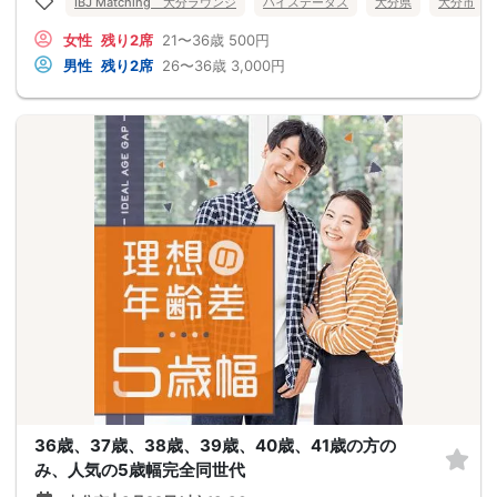
IBJ Matching 大分ラウンジ
ハイステータス
大分県
大分市
女性
残り2席
21〜36歳
500円
男性
残り2席
26〜36歳
3,000円
36歳、37歳、38歳、39歳、40歳、41歳の方の
み、人気の5歳幅完全同世代