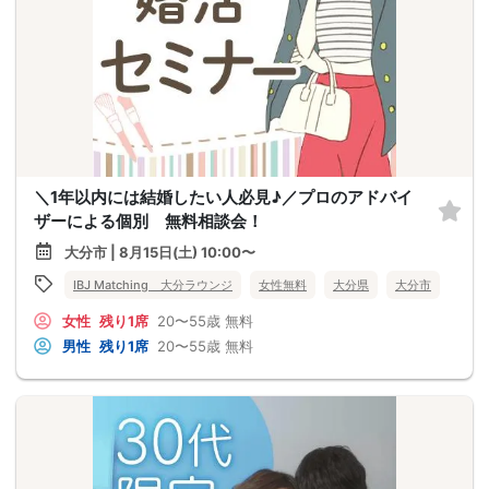
＼1年以内には結婚したい人必見♪／プロのアドバイ
ザーによる個別 無料相談会！
大分市 | 8月15日(土) 10:00〜
IBJ Matching 大分ラウンジ
女性無料
大分県
大分市
女性
残り1席
20〜55歳
無料
男性
残り1席
20〜55歳
無料