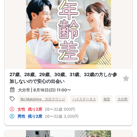
27歳、28歳、29歳、30歳、31歳、32歳の方しか参
加しないので安心の出会い
大分市 | 8月16日(日) 11:00〜
IBJ Matching 大分ラウンジ
ハイステータス
個室
大分県
女性
残り2席
26〜32歳
500円
男性
残り2席
26〜32歳
3,000円