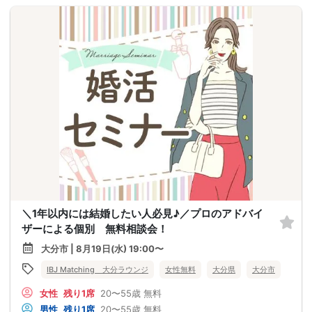
＼1年以内には結婚したい人必見♪／プロのアドバイ
ザーによる個別 無料相談会！
大分市 | 8月19日(水) 19:00〜
IBJ Matching 大分ラウンジ
女性無料
大分県
大分市
女性
残り1席
20〜55歳
無料
男性
残り1席
20〜55歳
無料