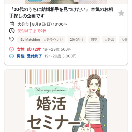
『20代のうちに結婚相手を見つけたい』 本気のお相
手探しの企画です
大分市 | 8月9日(日) 13:00〜
受付終了まで2日
IBJ Matching 大分ラウンジ
20代向け
個室
大分県
大分市
女性
残り2席
19〜29歳
500円
男性
受付終了
19〜29歳
3,000円