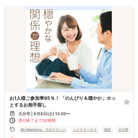
お1人様ご参加率95％！ 「のんびり＆穏やか」ホッ
とするお相手探し
大分市 | 8月8日(土) 13:00〜
受付終了まで26時間
IBJ Matching 大分ラウンジ
ハイステータス
個室
大分県