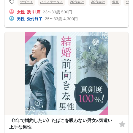
ツヴァイ
ハイステータス
20代向け
30代向け
個室
公務
女性
残り1席
23〜33歳
500円
男性
受付終了
25〜33歳
4,300円
《1年で婚約したい》たばこを吸わない男女×気遣い
上手な男性