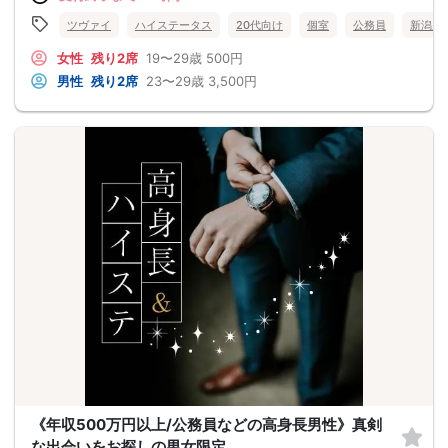
ツヴァイ
ハイステータス
20代向け
個室
公務員
新潟県
女性
残り2席
19〜29歳
500円
男性
残り2席
23〜29歳
3,500円
《年収500万円以上/公務員などの高身長男性》真剣
な出会いをお探しの男女限定