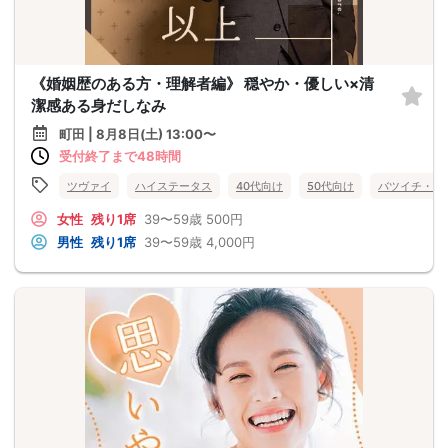
《婚姻歴のある方・理解者編》 穏やか・優しい×清
潔感ある身だしなみ
町田 | 8月8日(土) 13:00〜
受付終了まで48時間
ツヴァイ
ハイステータス
40代向け
50代向け
バツイチ・再
女性
残り1席
39〜59歳
500円
男性
残り1席
39〜59歳
4,000円