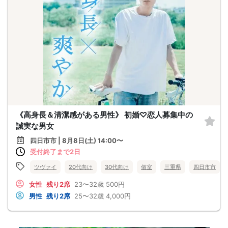
《高身長＆清潔感がある男性》 初婚♡恋人募集中の
誠実な男女
四日市市 | 8月8日(土) 14:00〜
受付終了まで2日
ツヴァイ
20代向け
30代向け
個室
三重県
四日市市
女性
残り2席
23〜32歳
500円
男性
残り2席
25〜32歳
4,000円