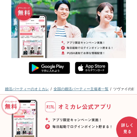
婚活パーティーのオミカレ
全国の婚活パーティー主催者一覧
ツヴァイの婚