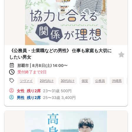
《公務員・士業職などの男性》 仕事も家庭も大切に
したい男女
那覇市 | 8月8日(土) 14:00〜
受付終了まで2日
ツヴァイ
20代向け
30代向け
個室
公務員
沖縄県
那
女性
残り2席
23〜31歳
500円
男性
残り2席
25〜33歳
3,400円