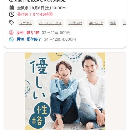
金沢市 | 8月8日(土) 13:00〜
受付終了まで48時間
ツヴァイ
ハイステータス
30代向け
40代向け
個室
公務
女性
残り1席
32〜42歳
500円
男性
受付終了
34〜42歳
4,000円