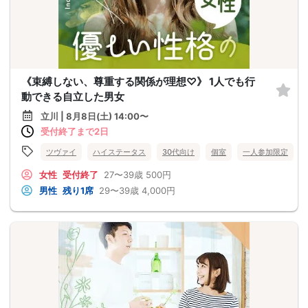
《束縛しない、尊重する関係が理想♡》 1人でも行
動できる自立した男女
立川 | 8月8日(土) 14:00〜
受付終了まで2日
ツヴァイ
ハイステータス
30代向け
個室
一人参加限定
女性
受付終了
27〜39歳
500円
男性
残り1席
29〜39歳
4,000円