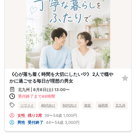
《心が落ち着く時間を大切にしたい♡》 2人で穏や
かに過ごせる毎日が理想の男女
北九州 | 8月8日(土) 13:00〜
受付終了まで48時間
ツヴァイ
40代向け
50代向け
個室
福岡県
北九州
女性
残り2席
39〜54歳
1,000円
男性
受付終了
44〜54歳
3,000円