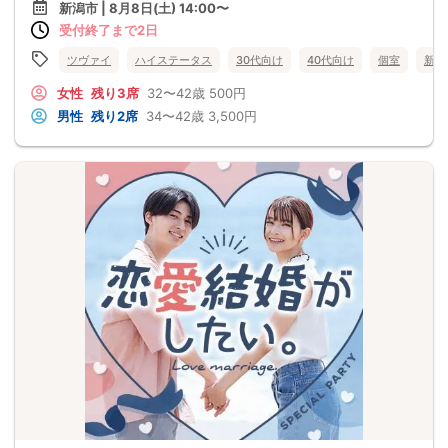
新潟市 | 8月8日(土) 14:00〜
受付終了まで2日
ツヴァイ
ハイステータス
30代向け
40代向け
個室
新潟
女性
残り3席
32〜42歳
500円
男性
残り2席
34〜42歳
3,500円