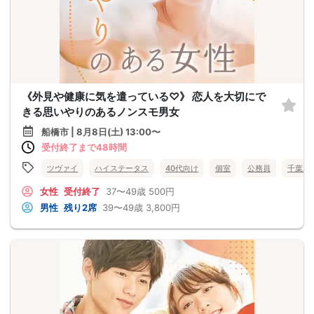
《外見や健康に気を遣っている♡》 恋人を大切にで
きる思いやりのあるノンスモ男女
船橋市 | 8月8日(土) 13:00〜
受付終了まで48時間
ツヴァイ
ハイステータス
40代向け
個室
公務員
千葉県
女性
受付終了
37〜49歳
500円
男性
残り2席
39〜49歳
3,800円