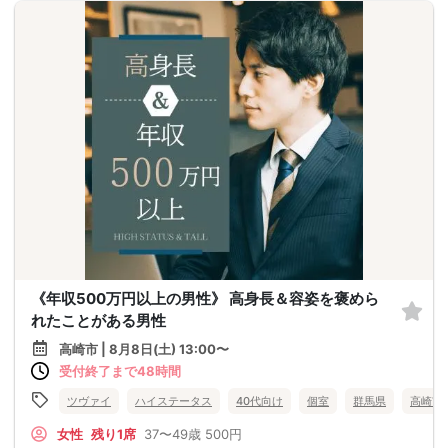
《年収500万円以上の男性》 高身長＆容姿を褒めら
れたことがある男性
高崎市 | 8月8日(土) 13:00〜
受付終了まで48時間
ツヴァイ
ハイステータス
40代向け
個室
群馬県
高崎市
女性
残り1席
37〜49歳
500円