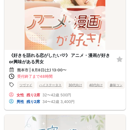
《好きを語れる恋がしたい♡》 アニメ・漫画が好き
or興味がある男女
熊本市 | 8月8日(土) 13:00〜
受付終了まで48時間
ツヴァイ
ハイステータス
30代向け
40代向け
趣味コン
女性
残り2席
32〜42歳
500円
男性
残り2席
34〜42歳
3,400円