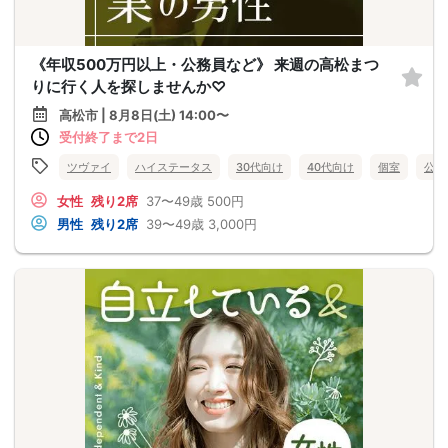
《年収500万円以上・公務員など》 来週の高松まつ
りに行く人を探しませんか♡
高松市 | 8月8日(土) 14:00〜
受付終了まで2日
ツヴァイ
ハイステータス
30代向け
40代向け
個室
公務
女性
残り2席
37〜49歳
500円
男性
残り2席
39〜49歳
3,000円