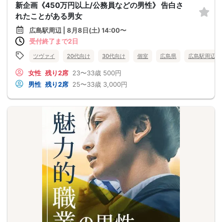
新企画《450万円以上/公務員などの男性》 告白さ
れたことがある男女
広島駅周辺 | 8月8日(土) 14:00〜
受付終了まで2日
ツヴァイ
20代向け
30代向け
個室
広島県
広島駅周辺
女性
残り2席
23〜33歳
500円
男性
残り2席
25〜33歳
3,000円