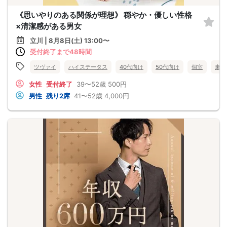
《思いやりのある関係が理想》 穏やか・優しい性格
×清潔感がある男女
立川 | 8月8日(土) 13:00〜
受付終了まで48時間
ツヴァイ
ハイステータス
40代向け
50代向け
個室
東京
女性
受付終了
39〜52歳
500円
男性
残り2席
41〜52歳
4,000円