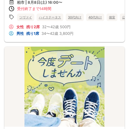
柏市 | 8月8日(土) 16:00〜
受付終了まで14時間
ツヴァイ
ハイステータス
30代向け
40代向け
個室
公務
女性
残り2席
32〜42歳
500円
男性
残り1席
34〜42歳
3,800円