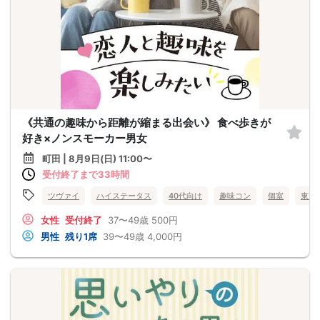
《共通の趣味から距離が縮まる出会い》 食べ歩きが
好き×ノンスモーカー男女
町田 | 8月9日(日) 11:00〜
受付終了まで33時間
ツヴァイ
ハイステータス
40代向け
趣味コン
個室
東京
女性
受付終了
37〜49歳
500円
男性
残り1席
39〜49歳
4,000円