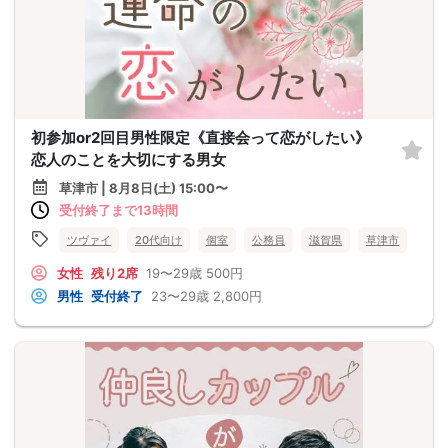
初参加or2回目男性限定《直接会って恋がしたい》
恋人のことを大切にする男女
草津市 | 8月8日(土) 15:00〜
受付終了まで13時間
ツヴァイ
20代向け
個室
公務員
滋賀県
草津市
女性
残り2席
19〜29歳
500円
男性
受付終了
23〜29歳
2,800円