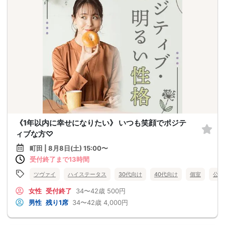
《1年以内に幸せになりたい》 いつも笑顔でポジテ
ィブな方♡
町田 | 8月8日(土) 15:00〜
受付終了まで13時間
ツヴァイ
ハイステータス
30代向け
40代向け
個室
公務
女性
受付終了
34〜42歳
500円
男性
残り1席
34〜42歳
4,000円