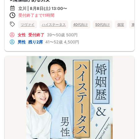
立川 | 8月8日(土) 13:00〜
受付終了まで11時間
ツヴァイ
ハイステータス
40代向け
50代向け
個室
東京
女性
受付終了
39〜50歳
500円
男性
残り2席
41〜52歳
4,500円