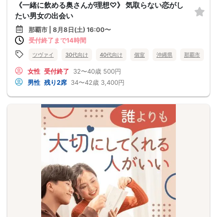
《一緒に飲める奥さんが理想♡》 気取らない恋がし
たい男女の出会い
那覇市 | 8月8日(土) 16:00〜
受付終了まで14時間
ツヴァイ
30代向け
40代向け
個室
沖縄県
那覇市
女性
受付終了
32〜40歳
500円
男性
残り2席
34〜42歳
3,400円