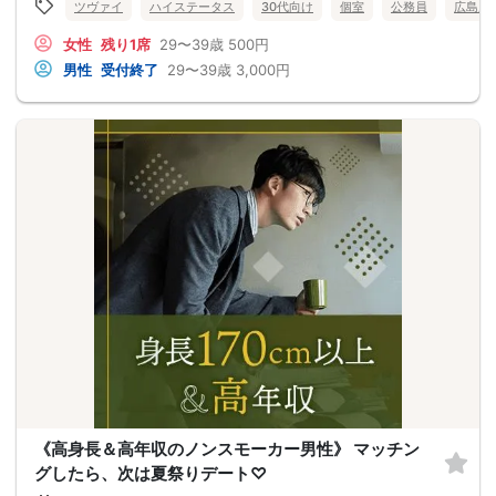
ツヴァイ
ハイステータス
30代向け
個室
公務員
広島県
女性
残り1席
29〜39歳
500円
男性
受付終了
29〜39歳
3,000円
《高身長＆高年収のノンスモーカー男性》 マッチン
グしたら、次は夏祭りデート♡