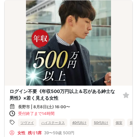
ログイン不要《年収500万円以上＆芯がある紳士な
男性》×若く見える女性
長野市 | 8月8日(土) 16:00〜
受付終了まで14時間
ツヴァイ
ハイステータス
40代向け
50代向け
個室
長野
女性
残り1席
39〜59歳
500円