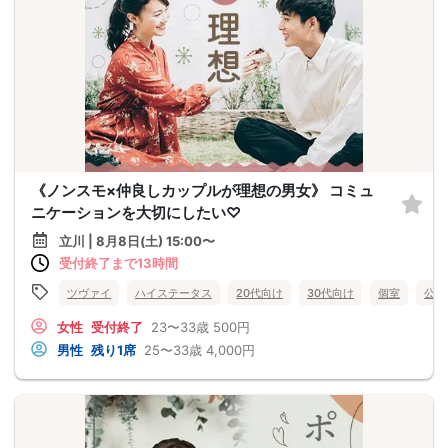
《ノンスモ×仲良しカップルが理想の男女》 コミュ
ニケーションを大切にしたい♡
立川 | 8月8日(土) 15:00〜
受付終了まで13時間
ツヴァイ
ハイステータス
20代向け
30代向け
個室
公務
女性
受付終了
23〜33歳
500円
男性
残り1席
25〜33歳
4,000円