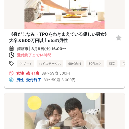
《身だしなみ・TPOをわきまえている優しい男女》
大卒＆500万円以上etcの男性
姫路市 | 8月8日(土) 16:00〜
受付終了まで14時間
ツヴァイ
ハイステータス
40代向け
50代向け
個室
兵庫
女性
残り1席
39〜59歳
500円
男性
受付終了
39〜59歳
3,000円