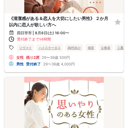
《清潔感がある＆恋人を大切にしたい男性》 ２か月
以内に恋人が欲しい方へ
四日市市 | 8月8日(土) 16:00〜
受付終了まで14時間
ツヴァイ
ハイステータス
30代向け
個室
公務員
三重県
女性
残り2席
29〜39歳
500円
男性
受付終了
29〜39歳
4,000円