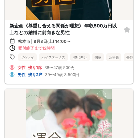
新企画《尊重し合える関係が理想》 年収500万円以
上などの結婚に前向きな男性
松本市 | 8月8日(土) 14:00〜
受付終了まで12時間
ツヴァイ
ハイステータス
40代向け
個室
公務員
長野県
女性
残り1席
38〜47歳
500円
男性
残り2席
39〜49歳
3,500円