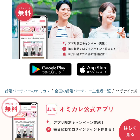
婚活パーティーのオミカレ
全国の婚活パーティー主催者一覧
ツヴァイの婚