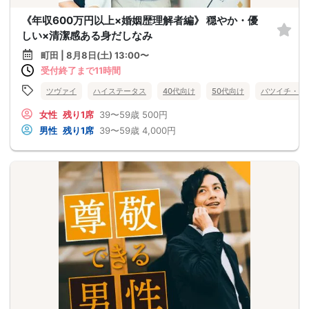
《年収600万円以上×婚姻歴理解者編》 穏やか・優
しい×清潔感ある身だしなみ
町田 | 8月8日(土) 13:00〜
受付終了まで11時間
ツヴァイ
ハイステータス
40代向け
50代向け
バツイチ・再
女性
残り1席
39〜59歳
500円
男性
残り1席
39〜59歳
4,000円