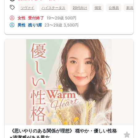
ツヴァイ
ハイステータス
20代向け
個室
公務員
新潟県
女性
受付終了
19〜29歳
500円
男性
残り1席
23〜29歳
3,500円
《思いやりのある関係が理想》 穏やか・優しい性格
×清潔感がある男女