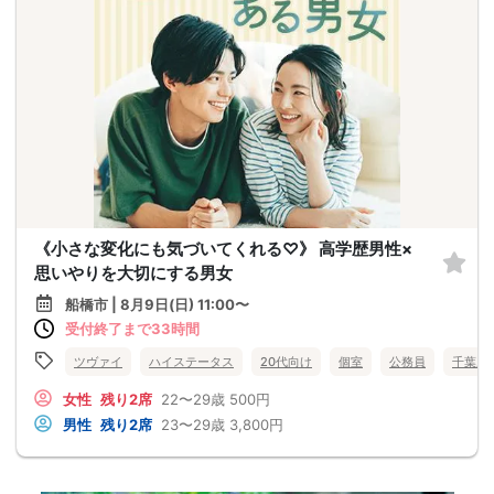
《小さな変化にも気づいてくれる♡》 高学歴男性×
思いやりを大切にする男女
船橋市 | 8月9日(日) 11:00〜
受付終了まで33時間
ツヴァイ
ハイステータス
20代向け
個室
公務員
千葉県
女性
残り2席
22〜29歳
500円
男性
残り2席
23〜29歳
3,800円