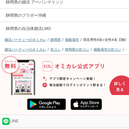
静岡県の婚活 アーバンマリッジ
静岡県のブラボー沖縄
静岡県の自治体婚活LMO
婚活パーティーのオミカレ
静岡県
御殿場市
現在男性6名×女性4名【御殿
婚活パーティーのオミカレ
街コン
静岡県の街コン
御殿場市の街コン
現
LINE