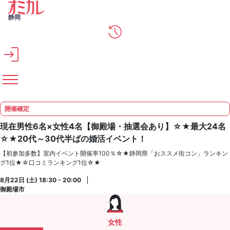
メインコンテンツへスキップ
静岡
開催確定
現在男性6名×女性4名【御殿場・抽選会あり】☆★最大24名
☆★20代～30代半ばの婚活イベント！
【初参加多数】室内イベント開催率100％☆★静岡県「おススメ街コン」ランキン
グ1位★☆口コミランキング1位☆★
8月22日 (土) 18:30 - 20:00
御殿場市
女性