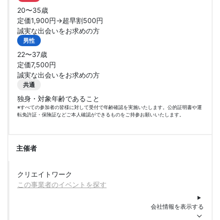
20〜35歳
定価1,900円→超早割500円
誠実な出会いをお求めの方
男性
22〜37歳
定価7,500円
誠実な出会いをお求めの方
共通
独身・対象年齢であること
※すべての参加者の皆様に対して受付で年齢確認を実施いたします。公的証明書や運
転免許証・保険証などご本人確認ができるものをご持参お願いいたします。
主催者
クリエイトワーク
この事業者のイベントを探す
会社情報を表示する