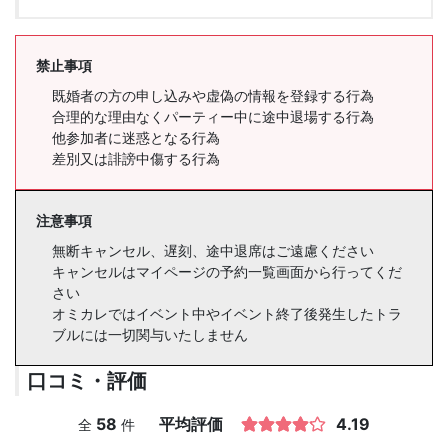
禁止事項
既婚者の方の申し込みや虚偽の情報を登録する行為
合理的な理由なくパーティー中に途中退場する行為
他参加者に迷惑となる行為
差別又は誹謗中傷する行為
注意事項
無断キャンセル、遅刻、途中退席はご遠慮ください
キャンセルはマイページの予約一覧画面から行ってくだ
さい
オミカレではイベント中やイベント終了後発生したトラ
ブルには一切関与いたしません
口コミ・評価
58
平均評価
4.19
全
件