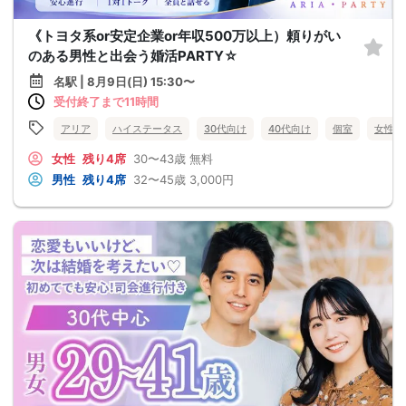
《トヨタ系or安定企業or年収500万以上）頼りがい
のある男性と出会う婚活PARTY☆
名駅 | 8月9日(日) 15:30〜
受付終了まで11時間
アリア
ハイステータス
30代向け
40代向け
個室
女性無
女性
残り4席
30〜43歳
無料
男性
残り4席
32〜45歳
3,000円