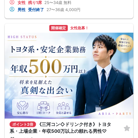
女性
残り1席
25〜34歳
無料
男性
受付終了
27〜36歳
4,000円
開催確定
女性急募！
《三河コン◇ドリンク付き》トヨタ
ポイント2倍
系・上場企業・年収500万以上の頼れる男性♡