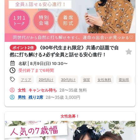
《90年代生まれ限定》共通の話題で自
ポイント2倍
然に打ち解ける♪必ず全員と話せる安心進行！
名駅 | 8月9日(日) 10:30〜
受付終了まで6時間
アリア
20代向け
30代向け
個室
女性無料
愛知県
名
女性
キャンセル待ち
28〜35歳
無料
男性
残り2席
28〜35歳
3,000円
女性急募！