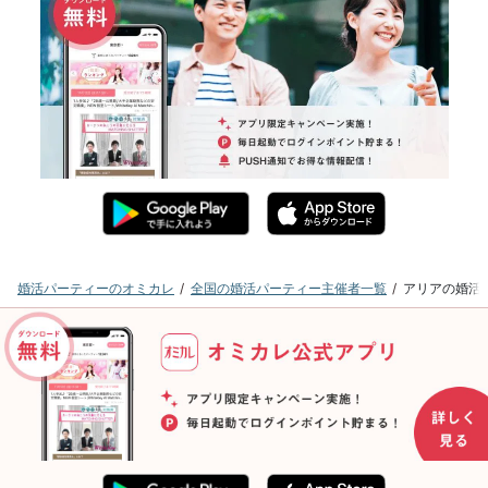
婚活パーティーのオミカレ
全国の婚活パーティー主催者一覧
アリアの婚活