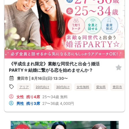
《平成生まれ限定》素敵な同世代と出会う婚活
PARTY☆結婚に繋がる恋を始めませんか？
豊田市 | 8月16日(日) 13:30〜
アリア
20代向け
30代向け
女性無料
愛知県
豊田市
女性
残り4席
25〜34歳
無料
男性
残り3席
27〜36歳
4,000円