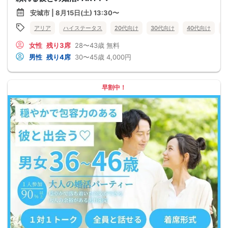
安城市 | 8月15日(土) 13:30〜
アリア
ハイステータス
20代向け
30代向け
40代向け
女性
残り3席
28〜43歳
無料
男性
残り4席
30〜45歳
4,000円
早割中！