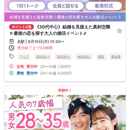
《30代中心》結婚を見据えた真剣交際
ポイント2倍
☆最後の恋を探す大人の婚活イベント♪
名駅 | 8月10日(月) 13:30〜
受付終了まで33時間
アリア
20代向け
30代向け
40代向け
個室
愛知県
女性
受付中
29〜41歳
1,000円
男性
受付中
29〜41歳
4,000円
早割中！