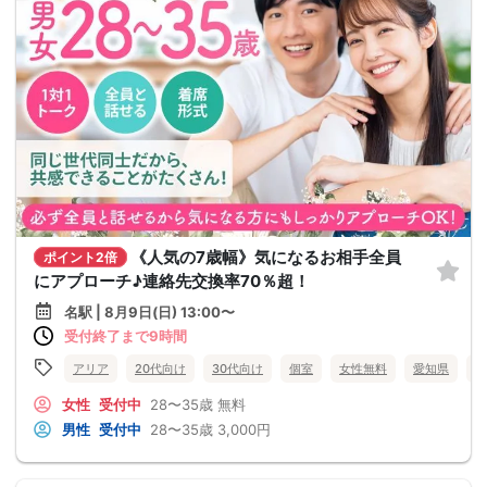
《人気の7歳幅》気になるお相手全員
ポイント2倍
にアプローチ♪連絡先交換率70％超！
名駅 | 8月9日(日) 13:00〜
受付終了まで9時間
アリア
20代向け
30代向け
個室
女性無料
愛知県
名
女性
受付中
28〜35歳
無料
男性
受付中
28〜35歳
3,000円