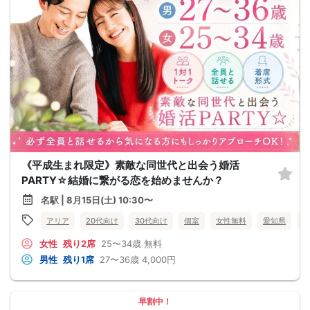
《平成生まれ限定》素敵な同世代と出会う婚活
PARTY☆結婚に繋がる恋を始めませんか？
名駅 | 8月15日(土) 10:30〜
アリア
20代向け
30代向け
個室
女性無料
愛知県
名
女性
残り2席
25〜34歳
無料
男性
残り1席
27〜36歳
4,000円
早割中！