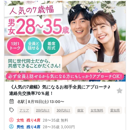
《人気の7歳幅》気になるお相手全員にアプローチ♪
連絡先交換率70％超！
名駅 | 8月15日(土) 13:00〜
アリア
20代向け
30代向け
個室
女性無料
愛知県
名
女性
残り4席
28〜35歳
無料
男性
残り4席
28〜35歳
3,000円