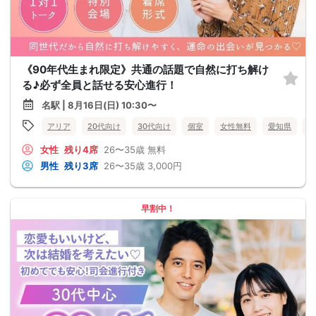
《90年代生まれ限定》共通の話題で自然に打ち解け
る♪必ず全員と話せる安心進行！
名駅 | 8月16日(日) 10:30〜
アリア
20代向け
30代向け
個室
女性無料
愛知県
名
女性
残り4席
26〜35歳
無料
男性
残り3席
26〜35歳
3,000円
早割中！