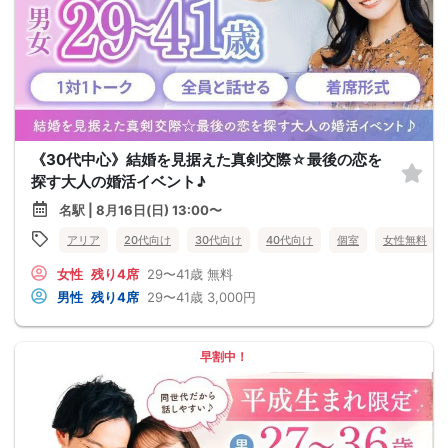
《30代中心》結婚を見据えた真剣交際☆最後の恋を
探す大人の婚活イベント♪
名駅 | 8月16日(日) 13:00〜
アリア
20代向け
30代向け
40代向け
個室
女性無料
女性
残り4席
29〜41歳
無料
男性
残り4席
29〜41歳
3,000円
早割中！