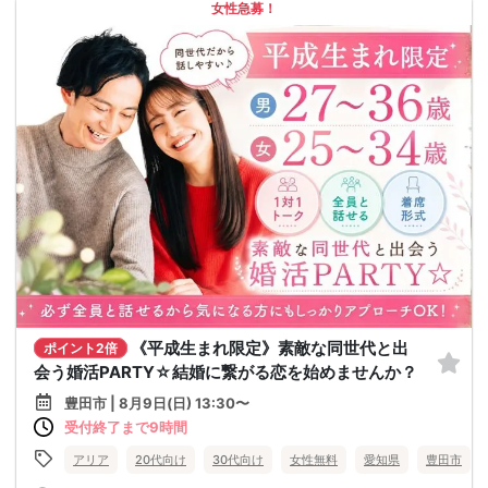
女性急募！
《平成生まれ限定》素敵な同世代と出
ポイント2倍
会う婚活PARTY☆結婚に繋がる恋を始めませんか？
豊田市 | 8月9日(日) 13:30〜
受付終了まで9時間
アリア
20代向け
30代向け
女性無料
愛知県
豊田市