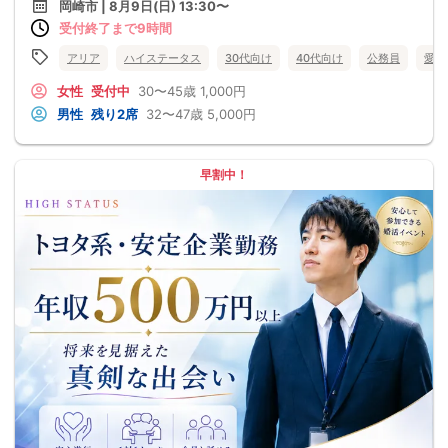
岡崎市 | 8月9日(日) 13:30〜
受付終了まで9時間
アリア
ハイステータス
30代向け
40代向け
公務員
愛知
女性
受付中
30〜45歳
1,000円
男性
残り2席
32〜47歳
5,000円
早割中！