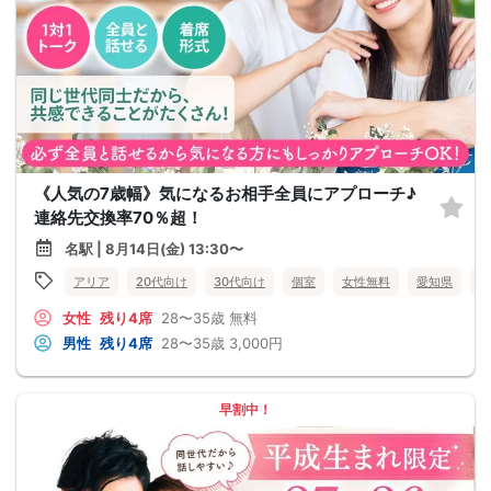
《人気の7歳幅》気になるお相手全員にアプローチ♪
連絡先交換率70％超！
名駅 | 8月14日(金) 13:30〜
アリア
20代向け
30代向け
個室
女性無料
愛知県
名
女性
残り4席
28〜35歳
無料
男性
残り4席
28〜35歳
3,000円
早割中！