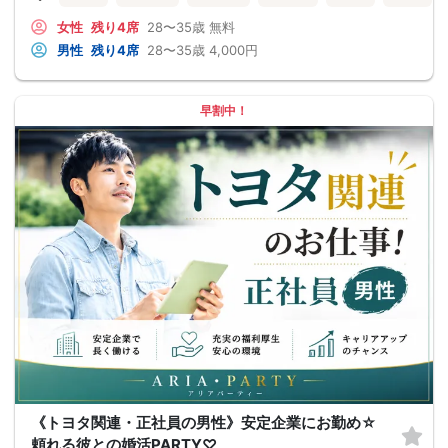
女性
残り4席
28〜35歳
無料
男性
残り4席
28〜35歳
4,000円
早割中！
《トヨタ関連・正社員の男性》安定企業にお勤め☆
頼れる彼との婚活PARTY♡