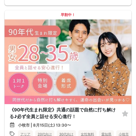
早割中！
《90年代生まれ限定》共通の話題で自然に打ち解け
る♪必ず全員と話せる安心進行！
小牧市 | 8月15日(土) 13:30〜
アリア
20代向け
30代向け
女性無料
愛知県
小牧市