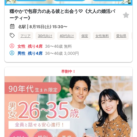
穏やかで包容力のある彼と出会う♡《大人の婚活パ
ーティー》
名駅 | 8月15日(土) 15:30〜
アリア
30代向け
40代向け
個室
女性無料
愛知県
名
女性
残り4席
36〜46歳
無料
男性
残り4席
36〜46歳
3,000円
早割中！