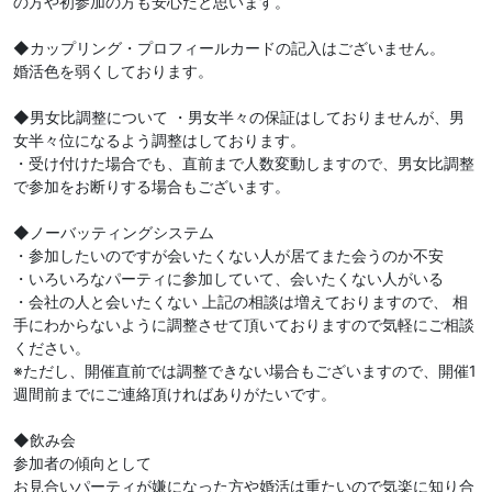
の方や初参加の方も安心だと思います。
◆カップリング・プロフィールカードの記入はございません。
婚活色を弱くしております。
◆男女比調整について ・男女半々の保証はしておりませんが、男
女半々位になるよう調整はしております。
・受け付けた場合でも、直前まで人数変動しますので、男女比調整
で参加をお断りする場合もございます。
◆ノーバッティングシステム
・参加したいのですが会いたくない人が居てまた会うのか不安
・いろいろなパーティに参加していて、会いたくない人がいる
・会社の人と会いたくない 上記の相談は増えておりますので、 相
手にわからないように調整させて頂いておりますので気軽にご相談
ください。
※ただし、開催直前では調整できない場合もございますので、開催1
週間前までにご連絡頂ければありがたいです。
◆飲み会
参加者の傾向として
お見合いパーティが嫌になった方や婚活は重たいので気楽に知り合