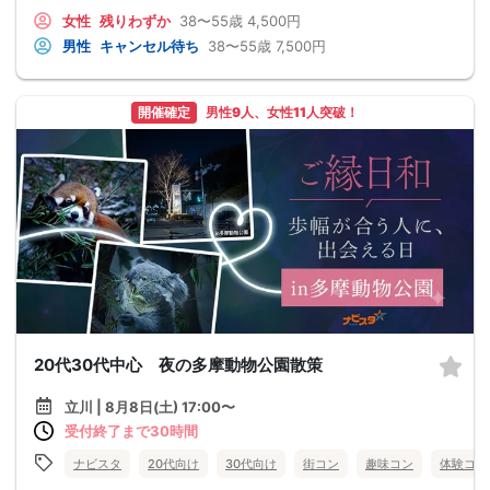
女性
残りわずか
38〜55歳
4,500円
男性
キャンセル待ち
38〜55歳
7,500円
開催確定
男性9人、女性11人突破！
20代30代中心 夜の多摩動物公園散策
立川 | 8月8日(土) 17:00〜
受付終了まで30時間
ナビスタ
20代向け
30代向け
街コン
趣味コン
体験コン