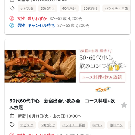
ナビスタ
30代向け
40代向け
50代向け
バツイチ・再婚
女性
残りわずか
37〜52歳
4,200円
男性
キャンセル待ち
37〜52歳
7,200円
50代60代中心 新宿出会い飲み会 コース料理+飲
み放題
新宿 | 8月11日(火・山の日) 13:00〜
ナビスタ
50代向け
バツイチ・再婚
街コン
趣味コン
食