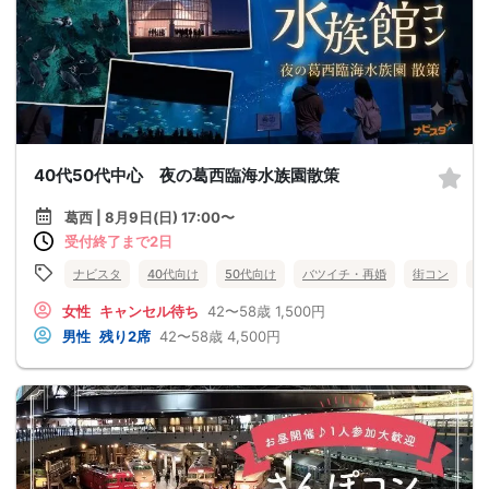
40代50代中心 夜の葛西臨海水族園散策
葛西 | 8月9日(日) 17:00〜
受付終了まで2日
ナビスタ
40代向け
50代向け
バツイチ・再婚
街コン
趣
女性
キャンセル待ち
42〜58歳
1,500円
男性
残り2席
42〜58歳
4,500円