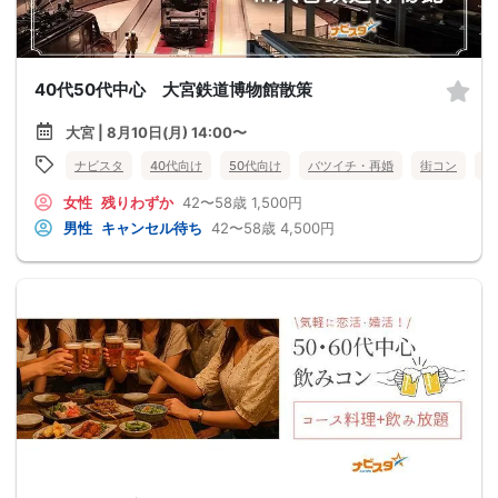
40代50代中心 大宮鉄道博物館散策
大宮 | 8月10日(月) 14:00〜
ナビスタ
40代向け
50代向け
バツイチ・再婚
街コン
趣
女性
残りわずか
42〜58歳
1,500円
男性
キャンセル待ち
42〜58歳
4,500円