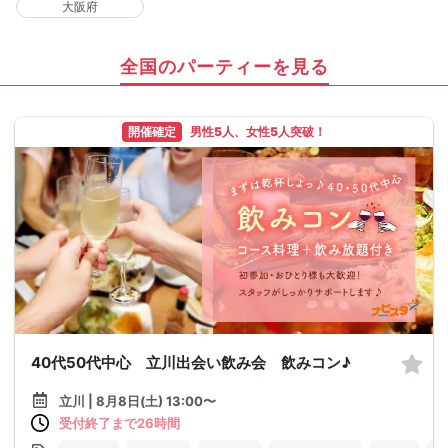
大阪府
全国のパーティーを見る
開催確定
男性5人、女性5人突破！
40代50代中心 立川出会い飲み会 飲みコン♪
立川 | 8月8日(土) 13:00〜
受付終了まで26時間