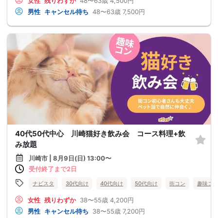
女性
残りわずか
48〜63歳
4,500円
男性
キャンセル待ち
48〜63歳
7,500円
40代50代中心 川崎猫好き飲み会 コース料理+飲
み放題
川崎市 | 8月9日(日) 13:00〜
受付終了まで2日
ナビスタ
30代向け
40代向け
50代向け
街コン
趣味コ
女性
残りわずか
38〜55歳
4,200円
男性
キャンセル待ち
38〜55歳
7,200円