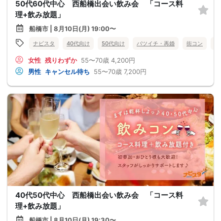
50代60代中心 西船橋出会い飲み会 「コース料
理+飲み放題」
船橋市 | 8月10日(月) 19:00〜
ナビスタ
40代向け
50代向け
バツイチ・再婚
街コン
食
女性
残りわずか
55〜70歳
4,200円
男性
キャンセル待ち
55〜70歳
7,200円
40代50代中心 西船橋出会い飲み会 「コース料
理+飲み放題」
船橋市 | 8月10日(月) 19:30〜