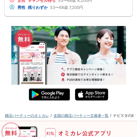
女性
キャンセル待ち
53〜68歳
4,200円
男性
残りわずか
53〜68歳
7,200円
婚活パーティーのオミカレ
全国の婚活パーティー主催者一覧
ナビスタの婚