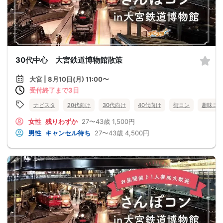
30代中心 大宮鉄道博物館散策
大宮 | 8月10日(月) 11:00〜
受付終了まで3日
ナビスタ
20代向け
30代向け
40代向け
街コン
趣味コ
女性
残りわずか
27〜43歳
1,500円
男性
キャンセル待ち
27〜43歳
4,500円