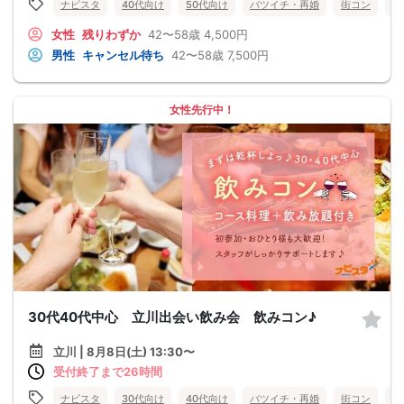
ナビスタ
40代向け
50代向け
バツイチ・再婚
街コン
食
女性
残りわずか
42〜58歳
4,500円
男性
キャンセル待ち
42〜58歳
7,500円
女性先行中！
30代40代中心 立川出会い飲み会 飲みコン♪
立川 | 8月8日(土) 13:30〜
受付終了まで26時間
ナビスタ
30代向け
40代向け
バツイチ・再婚
街コン
食