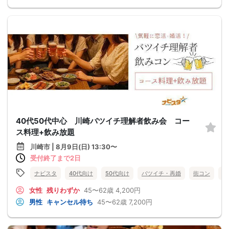
40代50代中心 川崎バツイチ理解者飲み会 コー
ス料理+飲み放題
川崎市 | 8月9日(日) 13:30〜
受付終了まで2日
ナビスタ
40代向け
50代向け
バツイチ・再婚
街コン
食
女性
残りわずか
45〜62歳
4,200円
男性
キャンセル待ち
45〜62歳
7,200円