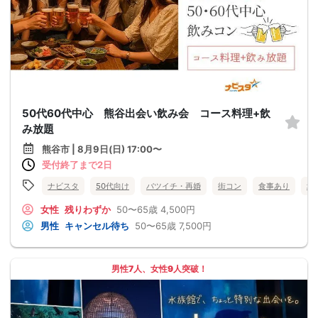
50代60代中心 熊谷出会い飲み会 コース料理+飲
み放題
熊谷市 | 8月9日(日) 17:00〜
受付終了まで2日
ナビスタ
50代向け
バツイチ・再婚
街コン
食事あり
埼
女性
残りわずか
50〜65歳
4,500円
男性
キャンセル待ち
50〜65歳
7,500円
男性7人、女性9人突破！