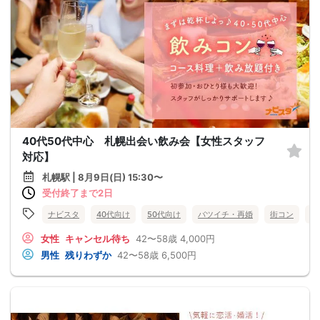
40代50代中心 札幌出会い飲み会【女性スタッフ
対応】
札幌駅 | 8月9日(日) 15:30〜
受付終了まで2日
ナビスタ
40代向け
50代向け
バツイチ・再婚
街コン
趣
女性
キャンセル待ち
42〜58歳
4,000円
男性
残りわずか
42〜58歳
6,500円