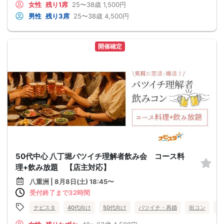
女性
残り1席
25〜38歳
1,500円
男性
残り3席
25〜38歳
4,500円
開催確定
50代中心 八丁堀バツイチ理解者飲み会 コース料
理+飲み放題 【店主対応】
八重洲 | 8月8日(土) 18:45〜
受付終了まで32時間
ナビスタ
40代向け
50代向け
バツイチ・再婚
街コン
趣