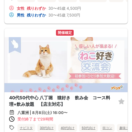
女性
残りわずか
30〜45歳
4,500円
男性
残りわずか
30〜45歳
7,500円
開催確定
40代50代中心 八丁堀 猫好き 飲み会 コース料
理+飲み放題 【店主対応】
八重洲 | 8月8日(土) 16:00〜
受付終了まで29時間
ナビスタ
30代向け
40代向け
50代向け
街コン
趣味コ