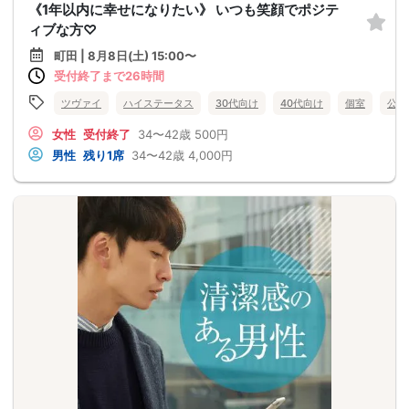
《1年以内に幸せになりたい》 いつも笑顔でポジテ
ィブな方♡
町田 | 8月8日(土) 15:00〜
受付終了まで26時間
ツヴァイ
ハイステータス
30代向け
40代向け
個室
公務
女性
受付終了
34〜42歳
500円
男性
残り1席
34〜42歳
4,000円