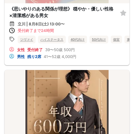
《思いやりのある関係が理想》 穏やか・優しい性格
×清潔感がある男女
立川 | 8月8日(土) 13:00〜
受付終了まで24時間
ツヴァイ
ハイステータス
40代向け
50代向け
個室
東京
女性
受付終了
39〜50歳
500円
男性
残り2席
41〜52歳
4,000円