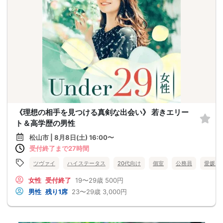
《理想の相手を見つける真剣な出会い》 若きエリー
ト＆高学歴の男性
松山市 | 8月8日(土) 16:00〜
受付終了まで27時間
ツヴァイ
ハイステータス
20代向け
個室
公務員
愛媛県
女性
受付終了
19〜29歳
500円
男性
残り1席
23〜29歳
3,000円