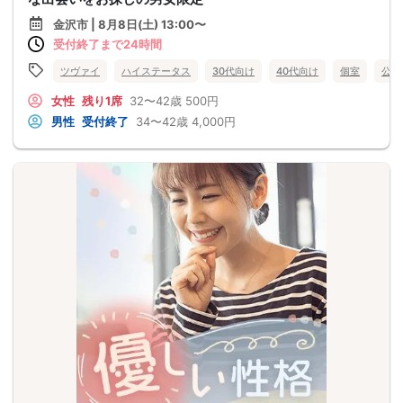
金沢市 | 8月8日(土) 13:00〜
受付終了まで24時間
ツヴァイ
ハイステータス
30代向け
40代向け
個室
公務
女性
残り1席
32〜42歳
500円
男性
受付終了
34〜42歳
4,000円