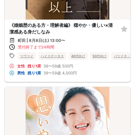
《婚姻歴のある方・理解者編》 穏やか・優しい×清
潔感ある身だしなみ
町田 | 8月8日(土) 13:00〜
受付終了まで24時間
ツヴァイ
ハイステータス
40代向け
50代向け
バツイチ・再
女性
残り1席
39〜59歳
500円
男性
残り1席
39〜59歳
4,000円