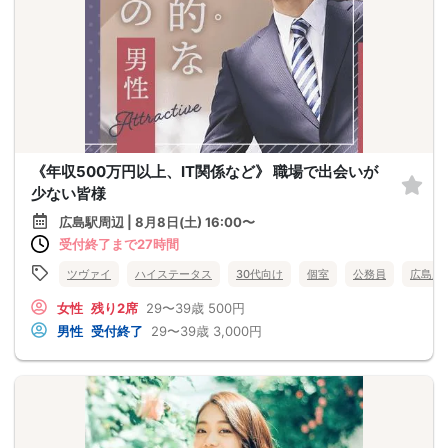
《年収500万円以上、IT関係など》 職場で出会いが
少ない皆様
広島駅周辺 | 8月8日(土) 16:00〜
受付終了まで27時間
ツヴァイ
ハイステータス
30代向け
個室
公務員
広島県
女性
残り2席
29〜39歳
500円
男性
受付終了
29〜39歳
3,000円