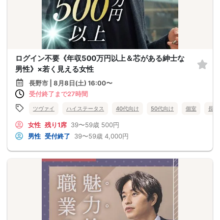
ログイン不要《年収500万円以上＆芯がある紳士な
男性》×若く見える女性
長野市 | 8月8日(土) 16:00〜
受付終了まで27時間
ツヴァイ
ハイステータス
40代向け
50代向け
個室
長野
女性
残り1席
39〜59歳
500円
男性
受付終了
39〜59歳
4,000円