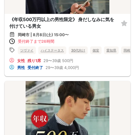
《年収500万円以上の男性限定》 身だしなみに気を
付けている男女
岡崎市 | 8月8日(土) 15:00〜
受付終了まで26時間
ツヴァイ
ハイステータス
30代向け
個室
愛知県
岡崎市
女性
残り1席
29〜39歳
500円
男性
受付終了
29〜39歳
4,000円