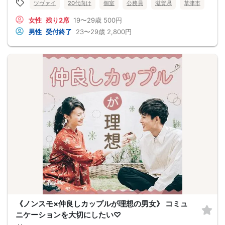
ツヴァイ
20代向け
個室
公務員
滋賀県
草津市
女性
残り2席
19〜29歳
500円
男性
受付終了
23〜29歳
2,800円
《ノンスモ×仲良しカップルが理想の男女》 コミュ
ニケーションを大切にしたい♡