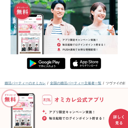
婚活パーティーのオミカレ
全国の婚活パーティー主催者一覧
ツヴァイの婚