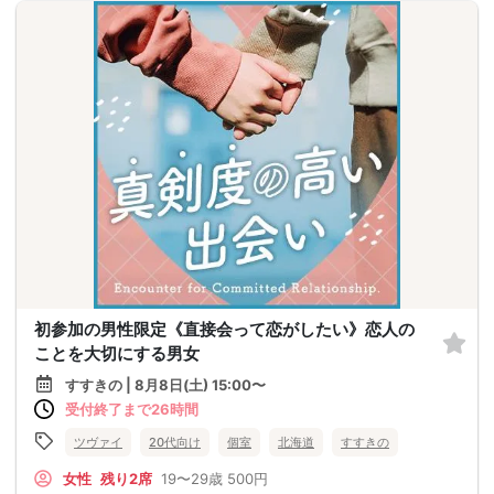
初参加の男性限定《直接会って恋がしたい》恋人の
ことを大切にする男女
すすきの | 8月8日(土) 15:00〜
受付終了まで26時間
ツヴァイ
20代向け
個室
北海道
すすきの
女性
残り2席
19〜29歳
500円