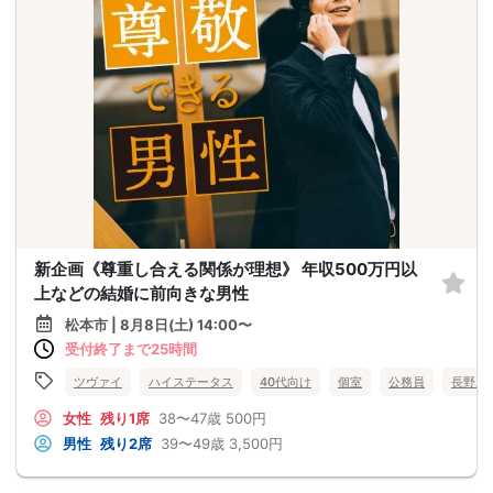
新企画《尊重し合える関係が理想》 年収500万円以
上などの結婚に前向きな男性
松本市 | 8月8日(土) 14:00〜
受付終了まで25時間
ツヴァイ
ハイステータス
40代向け
個室
公務員
長野県
女性
残り1席
38〜47歳
500円
男性
残り2席
39〜49歳
3,500円