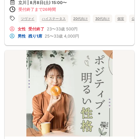
立川 | 8月8日(土) 15:00〜
受付終了まで26時間
ツヴァイ
ハイステータス
20代向け
30代向け
個室
公務
女性
受付終了
23〜33歳
500円
男性
残り1席
25〜33歳
4,000円