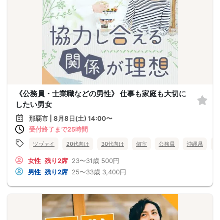
《公務員・士業職などの男性》 仕事も家庭も大切に
したい男女
那覇市 | 8月8日(土) 14:00〜
受付終了まで25時間
ツヴァイ
20代向け
30代向け
個室
公務員
沖縄県
那
女性
残り2席
23〜31歳
500円
男性
残り2席
25〜33歳
3,400円