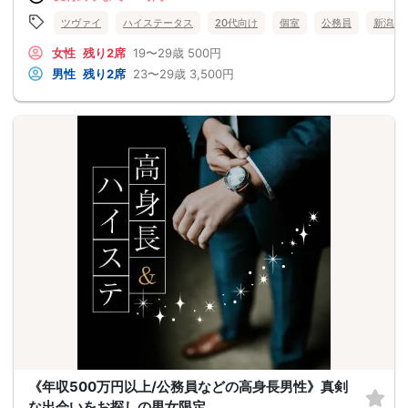
ツヴァイ
ハイステータス
20代向け
個室
公務員
新潟県
女性
残り2席
19〜29歳
500円
男性
残り2席
23〜29歳
3,500円
《年収500万円以上/公務員などの高身長男性》真剣
な出会いをお探しの男女限定