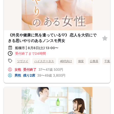
《外見や健康に気を遣っている♡》 恋人を大切にで
きる思いやりのあるノンスモ男女
船橋市 | 8月8日(土) 13:00〜
受付終了まで24時間
ツヴァイ
ハイステータス
40代向け
個室
公務員
千葉県
女性
受付終了
37〜47歳
500円
男性
残り2席
39〜49歳
3,800円