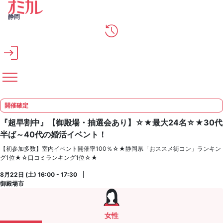
メインコンテンツへスキップ
静岡
開催確定
『超早割中』【御殿場・抽選会あり】☆★最大24名☆★30代
半ば～40代の婚活イベント！
【初参加多数】室内イベント開催率100％☆★静岡県「おススメ街コン」ランキン
グ1位★☆口コミランキング1位☆★
8月22日 (土) 16:00 - 17:30
御殿場市
女性