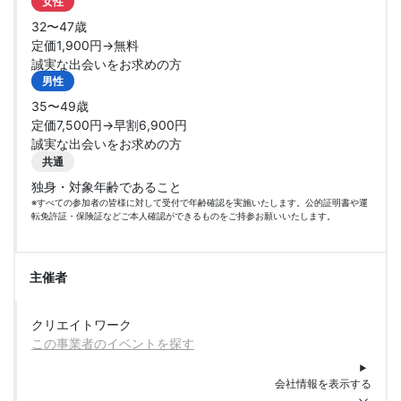
女性
32〜47歳
定価1,900円→無料
誠実な出会いをお求めの方
男性
35〜49歳
定価7,500円→早割6,900円
誠実な出会いをお求めの方
共通
独身・対象年齢であること
※すべての参加者の皆様に対して受付で年齢確認を実施いたします。公的証明書や運
転免許証・保険証などご本人確認ができるものをご持参お願いいたします。
主催者
クリエイトワーク
この事業者のイベントを探す
会社情報を表示する