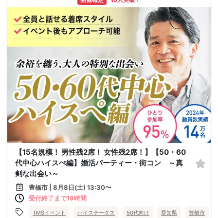
【15名規模！ 男性残2席！ 女性残2席！】【50・60
代中心ハイスぺ編】婚活パーティー・街コン ～真
剣な出会い～
豊橋市 | 8月8日(土) 13:30〜
受付終了まで19時間
TMSイベント
ハイステータス
50代向け
愛知県
豊橋市