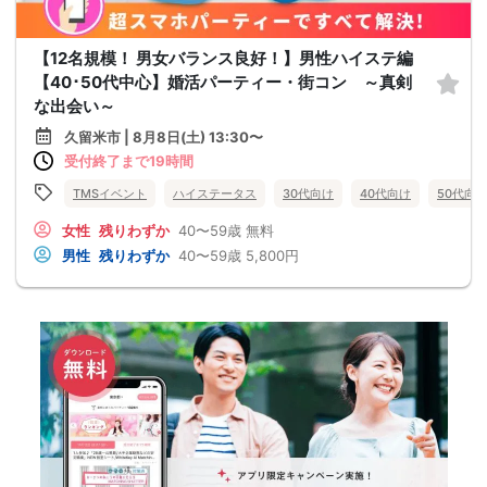
【12名規模！ 男女バランス良好！】男性ハイステ編
【40･50代中心】婚活パーティー・街コン ～真剣
な出会い～
久留米市 | 8月8日(土) 13:30〜
受付終了まで19時間
TMSイベント
ハイステータス
30代向け
40代向け
50代向
女性
残りわずか
40〜59歳
無料
男性
残りわずか
40〜59歳
5,800円