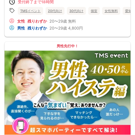
受付終了まで18時間
TMSイベント
20代向け
30代向け
個室
女性無料
愛知県
女性
残りわずか
20〜29歳
無料
男性
残りわずか
20〜29歳
4,800円
男性先行中！