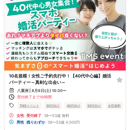
10名規模！女性ご予約先行中！【40代中心編】婚活
パーティー～真剣な出会い～
八重洲 | 8月8日(土) 10:30〜
受付終了まで16時間
TMSイベント
30代向け
40代向け
50代向け
女性無料
女性
受付終了
38〜53歳
無料
男性
残りわずか
38〜53歳
4,500円