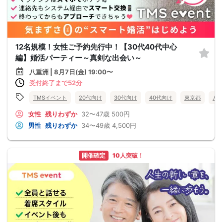
12名規模！女性ご予約先行中！【30代40代中心
編】婚活パーティー～真剣な出会い～
八重洲 | 8月7日(金) 19:00〜
受付終了まで52分
TMSイベント
20代向け
30代向け
40代向け
東京都
八
女性
残りわずか
32〜47歳
500円
男性
残りわずか
34〜49歳
4,500円
開催確定
10人突破！