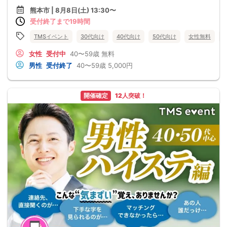
熊本市 | 8月8日(土) 13:30〜
受付終了まで19時間
TMSイベント
30代向け
40代向け
50代向け
女性無料
女性
受付中
40〜59歳
無料
男性
受付終了
40〜59歳
5,000円
開催確定
12人突破！