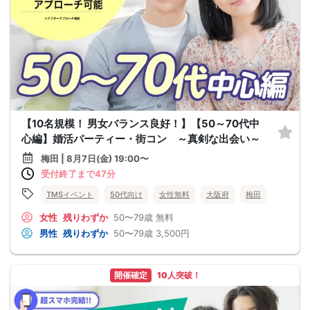
【10名規模！ 男女バランス良好！】【50～70代中
心編】婚活パーティー・街コン ～真剣な出会い～
梅田 | 8月7日(金) 19:00〜
受付終了まで47分
TMSイベント
50代向け
女性無料
大阪府
梅田
女性
残りわずか
50〜79歳
無料
男性
残りわずか
50〜79歳
3,500円
開催確定
10人突破！