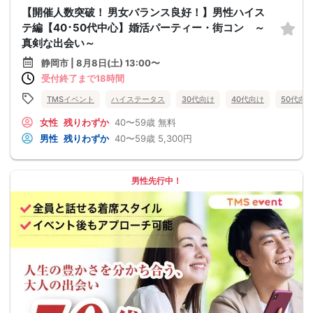
【開催人数突破！ 男女バランス良好！】男性ハイス
テ編【40･50代中心】婚活パーティー・街コン ～
真剣な出会い～
静岡市 | 8月8日(土) 13:00〜
受付終了まで18時間
TMSイベント
ハイステータス
30代向け
40代向け
50代向
女性
残りわずか
40〜59歳
無料
男性
残りわずか
40〜59歳
5,300円
男性先行中！