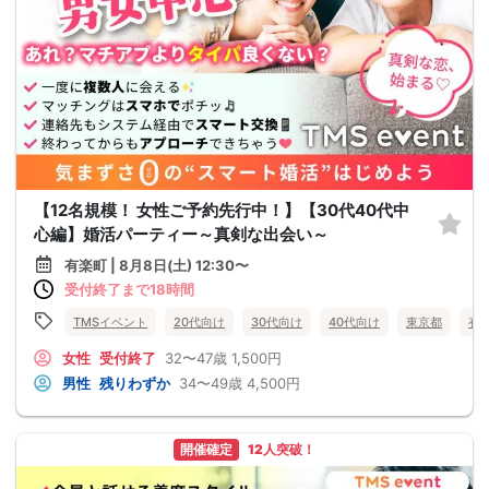
【12名規模！ 女性ご予約先行中！】【30代40代中
心編】婚活パーティー～真剣な出会い～
有楽町 | 8月8日(土) 12:30〜
受付終了まで18時間
TMSイベント
20代向け
30代向け
40代向け
東京都
有
女性
受付終了
32〜47歳
1,500円
男性
残りわずか
34〜49歳
4,500円
開催確定
12人突破！