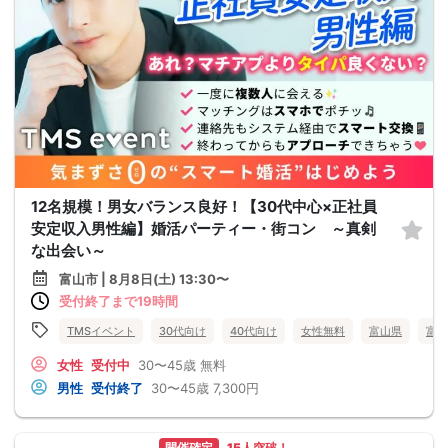
12名規模！男女バランス良好！【30代中心×正社員
安定収入男性編】婚活パーティー・街コン ～真剣
な出会い～
富山市 | 8月8日(土) 13:30〜
受付終了まで19時間
TMSイベント
30代向け
40代向け
女性無料
富山県
富山
女性
受付中
30〜45歳
無料
男性
受付終了
30〜45歳
7,300円
開催確定
15人突破！