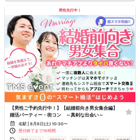
男性先行中！
【男性ご予約先行中！】【結婚前向き男女集合編】
婚活パーティー・街コン ～真剣な出会い～
名駅 | 8月8日(土) 10:30〜
受付終了まで16時間
TMSイベント
20代向け
30代向け
40代向け
女性無料