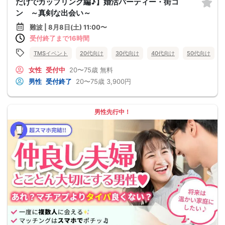
だけでカップリング編♪】婚活パーティー・街コ
ン ～真剣な出会い～
難波 | 8月8日(土) 11:00〜
受付終了まで16時間
TMSイベント
20代向け
30代向け
40代向け
50代向け
女性
受付中
20〜75歳
無料
男性
受付終了
20〜75歳
3,900円
男性先行中！