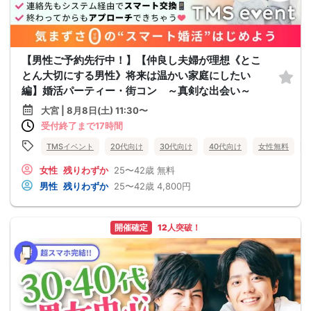
【男性ご予約先行中！】【仲良し夫婦が理想《とこ
とん大切にする男性》将来は温かい家庭にしたい
編】婚活パーティー・街コン ～真剣な出会い～
大宮 | 8月8日(土) 11:30〜
受付終了まで17時間
TMSイベント
20代向け
30代向け
40代向け
女性無料
女性
残りわずか
25〜42歳
無料
男性
残りわずか
25〜42歳
4,800円
開催確定
12人突破！