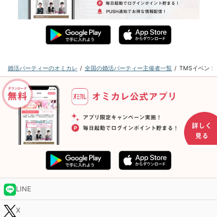
婚活パーティーのオミカレ
全国の婚活パーティー主催者一覧
TMSイベン
LINE
X