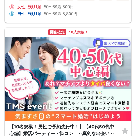
女性
残り1席
50〜69歳
500円
男性
残り1席
50〜69歳
5,800円
開催確定
10人突破！
【10名規模！ 男性ご予約先行中！】【40代50代中
心編】婚活パーティー・街コン ～真剣な出会い～