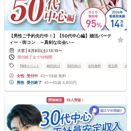
【男性ご予約先行中！】【50代中心編】婚活パーテ
ィー・街コン ～真剣な出会い～
大宮 | 8月8日(土) 13:15〜
受付終了まで19時間
TMSイベント
40代向け
50代向け
女性無料
埼玉県
大宮
女性
受付中
42〜58歳
無料
男性
受付終了
45〜65歳
4,800円
開催確定
12人突破！