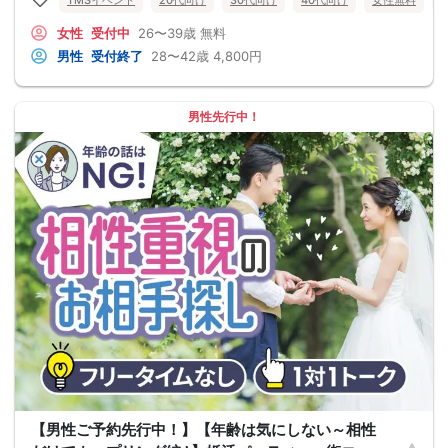
女性
受付中
26〜39歳
無料
男性
受付終了
28〜42歳
4,800円
男性先行中！
【男性ご予約先行中！】【年齢は気にしない～相性