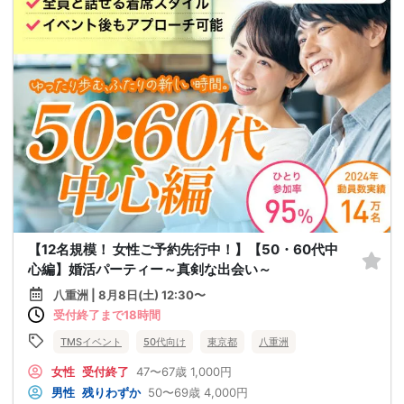
【12名規模！ 女性ご予約先行中！】【50・60代中
心編】婚活パーティー～真剣な出会い～
八重洲 | 8月8日(土) 12:30〜
受付終了まで18時間
TMSイベント
50代向け
東京都
八重洲
女性
受付終了
47〜67歳
1,000円
男性
残りわずか
50〜69歳
4,000円