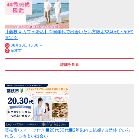
【藤枝☆カフェ婚活】♡同年代で出会いたい方限定♡40代・50代
限定♡
08月30日 15:30〜
藤枝市
詳細を見る
藤枝市/スイーツ付き■20代30代■2年以内に結婚♪自然体でいら
れる、心地よい出会い