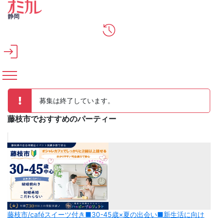
メインコンテンツへスキップ
静岡
募集は終了しています。
藤枝市でおすすめのパーティー
藤枝市/caféスイーツ付き■30-45歳×夏の出会い■新生活に向け