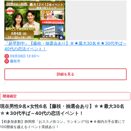
『超早割中』【藤枝・抽選会あり】☆★最大30名☆★30代半ば～
40代の恋活イベント！
09月06日 12:30〜
藤枝市
詳細を見る
開催確定
現在男性9名×女性6名【藤枝・抽選会あり】☆★最大30名
☆★30代半ば～40代の恋活イベント！
【初参加多数】静岡県「おススメ街コン」ランキング1位★☆都内大手企業にて
100開催を越えるイベント実績あり！