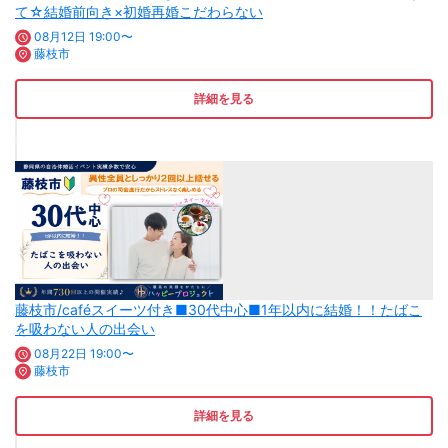
て☆結婚前向き×初婚再婚こだわらない
08月12日 19:00〜
藤枝市
詳細を見る
藤枝市/caféスイーツ付き■30代中心■1年以内に結婚！！たばこ
を吸わない人の出会い
08月22日 19:00〜
藤枝市
詳細を見る