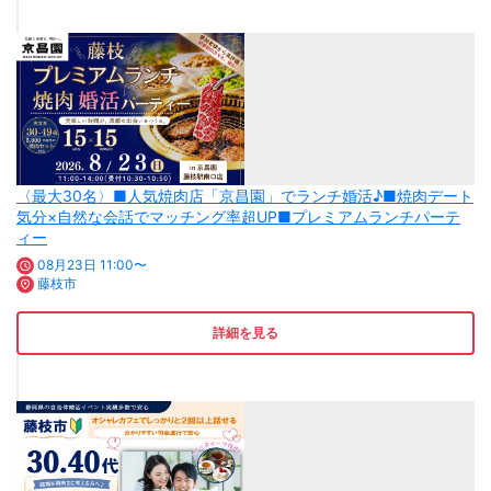
〈最大30名〉■人気焼肉店「京昌園」でランチ婚活♪■焼肉デート
気分×自然な会話でマッチング率超UP■プレミアムランチパーテ
ィー
08月23日 11:00〜
藤枝市
詳細を見る