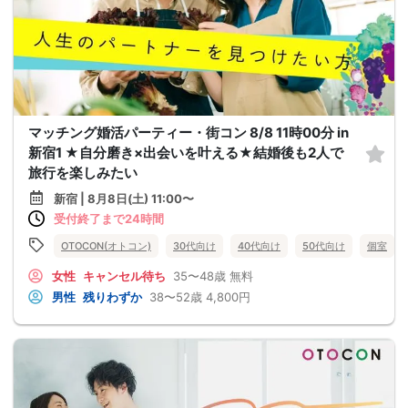
マッチング婚活パーティー・街コン 8/8 11時00分 in
新宿1 ★自分磨き×出会いを叶える★結婚後も2人で
旅行を楽しみたい
新宿 | 8月8日(土) 11:00〜
受付終了まで24時間
OTOCON(オトコン)
30代向け
40代向け
50代向け
個室
女性
キャンセル待ち
35〜48歳
無料
男性
残りわずか
38〜52歳
4,800円