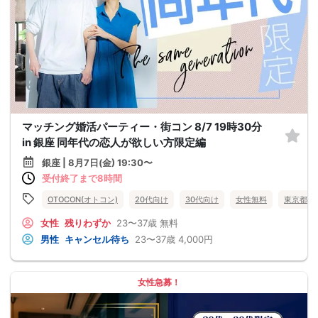
マッチング婚活パーティー・街コン 8/7 19時30分
in 銀座 同年代の恋人が欲しい方限定編
銀座 | 8月7日(金) 19:30〜
受付終了まで8時間
OTOCON(オトコン)
20代向け
30代向け
女性無料
東京都
女性
残りわずか
23〜37歳
無料
男性
キャンセル待ち
23〜37歳
4,000円
女性急募！