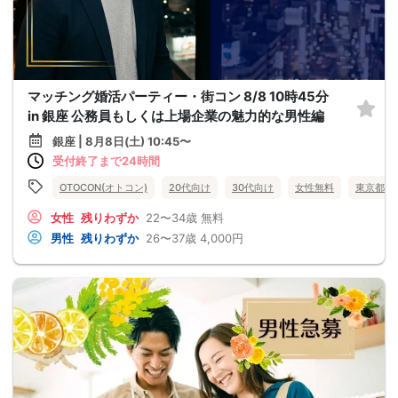
マッチング婚活パーティー・街コン 8/8 10時45分
in 銀座 公務員もしくは上場企業の魅力的な男性編
銀座 | 8月8日(土) 10:45〜
受付終了まで24時間
OTOCON(オトコン)
20代向け
30代向け
女性無料
東京都
女性
残りわずか
22〜34歳
無料
男性
残りわずか
26〜37歳
4,000円