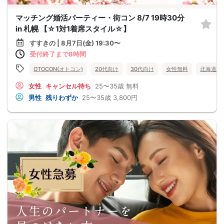
マッチング婚活パーティー・街コン 8/7 19時30分
in 札幌 【☆1対1着席スタイル☆】
すすきの | 8月7日(金) 19:30〜
受付終了まで8時間
OTOCON(オトコン)
20代向け
30代向け
女性無料
北海道
女性
キャンセル待ち
25〜35歳
無料
男性
残りわずか
25〜35歳
3,800円