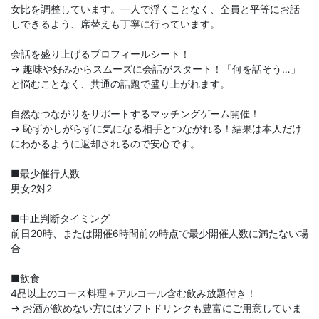
女比を調整しています。一人で浮くことなく、全員と平等にお話
しできるよう、席替えも丁寧に行っています。
会話を盛り上げるプロフィールシート！
→ 趣味や好みからスムーズに会話がスタート！「何を話そう…」
と悩むことなく、共通の話題で盛り上がれます。
自然なつながりをサポートするマッチングゲーム開催！
→ 恥ずかしがらずに気になる相手とつながれる！結果は本人だけ
にわかるように返却されるので安心です。
■最少催行人数
男女2対2
■中止判断タイミング
前日20時、または開催6時間前の時点で最少開催人数に満たない場
合
■飲食
4品以上のコース料理＋アルコール含む飲み放題付き！
→ お酒が飲めない方にはソフトドリンクも豊富にご用意していま