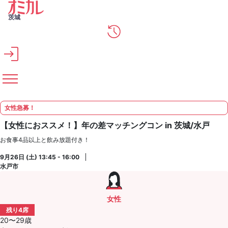
メインコンテンツへスキップ
茨城
女性急募！
【女性におススメ！】年の差マッチングコン in 茨城/水戸
お食事4品以上と飲み放題付き！
9月26日 (土) 13:45 - 16:00
水戸市
女性
残り4席
20〜29歳