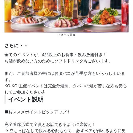
イメージ画像
さらに・・
全てのイベントが、4品以上のお食事・飲み放題付き！
お酒が飲めない方のためにソフトドリンクもございます。
また、ご参加者様の中にはおタバコが苦手な方もいらっしゃいま
す。
KOIKOI主催イベントは完全分煙制。タバコの煙が苦手な方も安心
してご参加ください♪
イベント説明
■おススメポイントピックアップ！
完全着席形式で全員とお話できるように席替え！
→ 立ちっぱなしで疲れる心配もなく、必ずペアが作れるように男