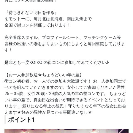
『待ちきれない明日を作る』
をモットーに、毎月北は北海道、南は九州まで
全国で街コンを開催しております！
完全着席スタイル、プロフィールシート、マッチングゲーム等
皆様の出逢いの場をよりよいものにしようと毎回奮闘しておりま
す！
是非とも一度KOIKOIの街コンに参加してみてください♪
【お一人参加歓迎☆ちょうどいい年の差】
街コン初心者、お一人での参加も大歓迎です！ お一人参加同士で
ペアを組んでいただきますので、安心してご参加ください♪ 男性
25～35歳、女性20歳～29歳の人気の年の差コンです。 ちょうど
いい年の差で、真面目な出会いが期待できるイベントとなってお
ります！ 頼りになる年上の彼氏！守りたくなる年下の彼女に出会
えます★好みの異性が見つかる事間違いなし☆
ポイント1