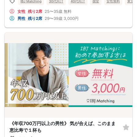
IBJ Matching
30代向け
40代向け
個室
女性無料
東京
女性
残り2席
25〜35歳
無料
男性
残り2席
29〜39歳
3,000円
《年収700万円以上の男性》 気が合えば、このまま
恵比寿で１杯も