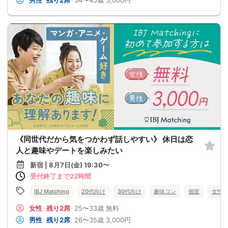
男性
残り2席
34〜45歳
3,000円
《同世代だから気をつかわず話しやすい》 休日は恋
人と趣味やデートを楽しみたい
新宿 | 8月7日(金) 19:30〜
受付終了まで22時間
IBJ Matching
20代向け
30代向け
趣味コン
個室
女性
女性
残り2席
25〜33歳
無料
男性
残り2席
26〜35歳
3,000円