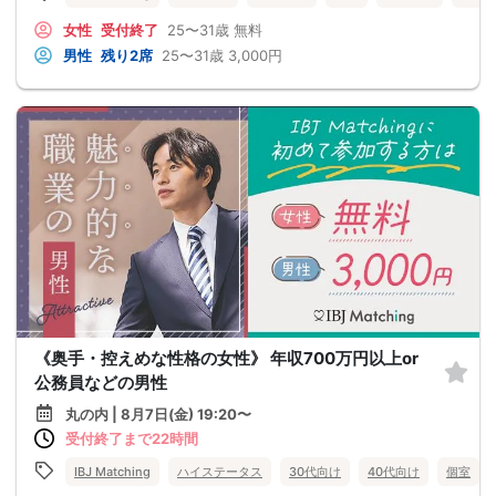
女性
受付終了
25〜31歳
無料
男性
残り2席
25〜31歳
3,000円
《奥手・控えめな性格の女性》 年収700万円以上or
公務員などの男性
丸の内 | 8月7日(金) 19:20〜
受付終了まで22時間
IBJ Matching
ハイステータス
30代向け
40代向け
個室