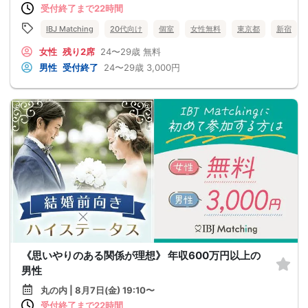
受付終了まで22時間
IBJ Matching
20代向け
個室
女性無料
東京都
新宿
女性
残り2席
24〜29歳
無料
男性
受付終了
24〜29歳
3,000円
《思いやりのある関係が理想》 年収600万円以上の
男性
丸の内 | 8月7日(金) 19:10〜
受付終了まで22時間