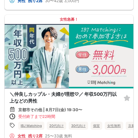
男性
残り2席
30〜42歳
3,000円
女性急募！
＼仲良しカップル・夫婦が理想♡／ 年収500万円以
上などの男性
京都市その他 | 8月7日(金) 19:30〜
受付終了まで22時間
IBJ Matching
20代向け
30代向け
個室
女性無料
京都
女性
残り2席
25〜33歳
無料