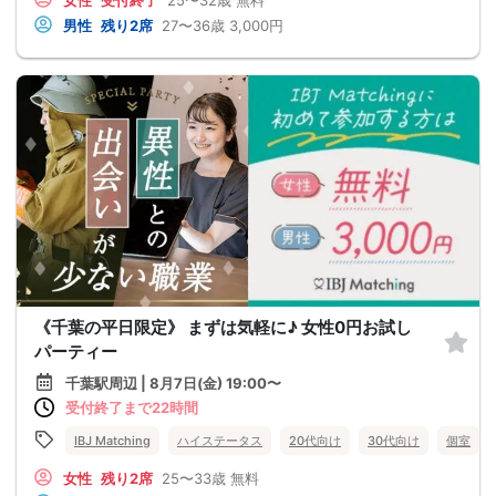
男性
残り2席
27〜36歳
3,000円
《千葉の平日限定》 まずは気軽に♪ 女性0円お試し
パーティー
千葉駅周辺 | 8月7日(金) 19:00〜
受付終了まで22時間
IBJ Matching
ハイステータス
20代向け
30代向け
個室
女性
残り2席
25〜33歳
無料