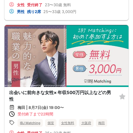
女性
受付終了
23〜30歳
無料
男性
残り2席
25〜33歳
3,000円
出会いに前向きな女性× 年収500万円以上などの男
性
梅田 | 8月7日(金) 19:00〜
受付終了まで22時間
IBJ Matching
個室
女性無料
大阪府
梅田
女性
受付終了
25〜32歳
無料