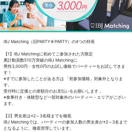
IBJ Matching（旧PARTY☆PARTY）の4つの特長
【1】IBJ Matchingに初めてご参加された方限定
累計動員数510万突破のIBJ Matchingに
男性3,000円・女性0円のお試し価格でパーティーをお試しできま
す！
※すでに参加したことがある方は 「初参加価格」対象外となりま
す。
受付時に定価との差額分のお支払いをお願いします 。
※食事付き・体験型など一部対象外のパーティー・エリアがござい
ます。
【2】男女差は±2～3名様までを徹底
IBJ Matchingでは、パーティーの参加人数の男女差が±2～3名まで
となるように、徹底管理しています。