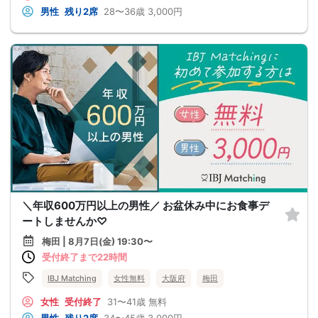
男性
残り2席
28〜36歳
3,000円
＼年収600万円以上の男性／ お盆休み中にお食事デ
ートしませんか♡
梅田 | 8月7日(金) 19:30〜
受付終了まで22時間
IBJ Matching
女性無料
大阪府
梅田
女性
受付終了
31〜41歳
無料