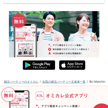
婚活パーティーのオミカレ
全国の婚活パーティー主催者一覧
IBJ Matc