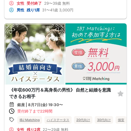
女性
受付終了
29〜39歳
無料
男性
残り1席
31〜41歳
3,000円
《年収600万円＆高身長の男性》 自然と結婚を意識
できるお相手
銀座 | 8月7日(金) 19:30〜
受付終了まで22時間
IBJ Matching
ハイステータス
20代向け
30代向け
個室
女性
残り2席
22〜29歳
無料