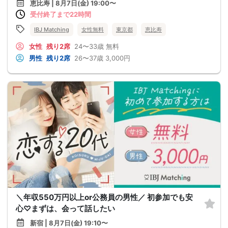
恵比寿 | 8月7日(金) 19:00〜
受付終了まで22時間
IBJ Matching
女性無料
東京都
恵比寿
女性
残り2席
24〜33歳
無料
男性
残り2席
26〜37歳
3,000円
＼年収550万円以上or公務員の男性／ 初参加でも安
心♡まずは、会って話したい
新宿 | 8月7日(金) 19:10〜