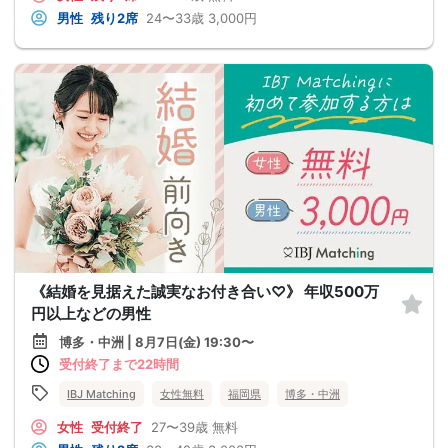
男性
残り2席
24〜33歳
3,000円
《結婚を見据えた誠実なお付き合い♡》 年収500万
円以上などの男性
博多・中洲 | 8月7日(金) 19:30〜
受付終了まで22時間
IBJ Matching
女性無料
福岡県
博多・中洲
女性
受付終了
27〜39歳
無料