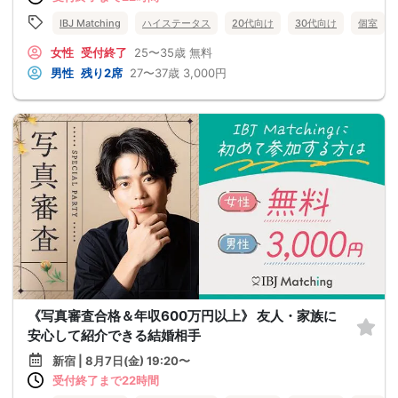
IBJ Matching
ハイステータス
20代向け
30代向け
個室
女性
受付終了
25〜35歳
無料
男性
残り2席
27〜37歳
3,000円
《写真審査合格＆年収600万円以上》 友人・家族に
安心して紹介できる結婚相手
新宿 | 8月7日(金) 19:20〜
受付終了まで22時間