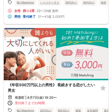
IBJ Matching
ハイステータス
30代向け
40代向け
個室
女性
残り2席
29〜39歳
無料
男性
受付終了
31〜41歳
3,000円
《年収500万円以上の男性》 長続きする恋がしたい
男女
有楽町 | 8月7日(金) 19:20〜
受付終了まで22時間
IBJ Matching
20代向け
30代向け
個室
女性無料
東京