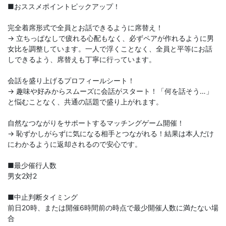
■おススメポイントピックアップ！
完全着席形式で全員とお話できるように席替え！
→ 立ちっぱなしで疲れる心配もなく、必ずペアが作れるように男
女比を調整しています。一人で浮くことなく、全員と平等にお話
しできるよう、席替えも丁寧に行っています。
会話を盛り上げるプロフィールシート！
→ 趣味や好みからスムーズに会話がスタート！「何を話そう…」
と悩むことなく、共通の話題で盛り上がれます。
自然なつながりをサポートするマッチングゲーム開催！
→ 恥ずかしがらずに気になる相手とつながれる！結果は本人だけ
にわかるように返却されるので安心です。
■最少催行人数
男女2対2
■中止判断タイミング
前日20時、または開催6時間前の時点で最少開催人数に満たない場
合