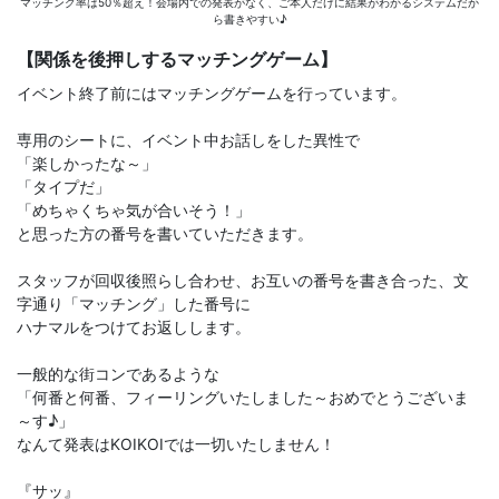
マッチング率は50％超え！会場内での発表がなく、ご本人だけに結果がわかるシステムだか
ら書きやすい♪
【関係を後押しするマッチングゲーム】
イベント終了前にはマッチングゲームを行っています。
専用のシートに、イベント中お話しをした異性で
「楽しかったな～」
「タイプだ」
「めちゃくちゃ気が合いそう！」
と思った方の番号を書いていただきます。
スタッフが回収後照らし合わせ、お互いの番号を書き合った、文
字通り「マッチング」した番号に
ハナマルをつけてお返しします。
一般的な街コンであるような
「何番と何番、フィーリングいたしました～おめでとうございま
～す♪」
なんて発表はKOIKOIでは一切いたしません！
『サッ』