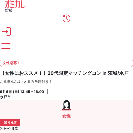
メインコンテンツへスキップ
茨城
女性急募！
【女性におススメ！】20代限定マッチングコン in 茨城/水戸
お食事4品以上と飲み放題付き！
9月6日 (日) 13:45 - 16:00
水戸市
女性
残り4席
20〜29歳