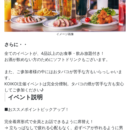
イメージ画像
さらに・・
全てのイベントが、4品以上のお食事・飲み放題付き！
お酒が飲めない方のためにソフトドリンクもございます。
また、ご参加者様の中にはおタバコが苦手な方もいらっしゃいま
す。
KOIKOI主催イベントは完全分煙制。タバコの煙が苦手な方も安心
してご参加ください♪
イベント説明
■おススメポイントピックアップ！
完全着席形式で全員とお話できるように席替え！
→ 立ちっぱなしで疲れる心配もなく、必ずペアが作れるように男