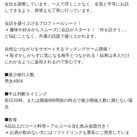
女比を調整しています。一人で浮くことなく、全員と平等にお話
しできるよう、席替えも丁寧に行っています。
会話を盛り上げるプロフィールシート！
→ 趣味や好みからスムーズに会話がスタート！「何を話そう…」
と悩むことなく、共通の話題で盛り上がれます。
自然なつながりをサポートするマッチングゲーム開催！
→ 恥ずかしがらずに気になる相手とつながれる！結果は本人だけ
にわかるように返却されるので安心です。
■最少催行人数
男女4対4
■中止判断タイミング
前日20時、または開催6時間前の時点で最少開催人数に満たない場
合
■飲食
4品以上のコース料理＋アルコール含む飲み放題付き！
→ お酒が飲めない方にはソフトドリンクも豊富にご用意していま