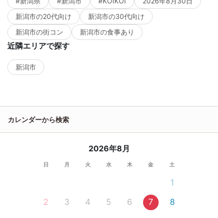
#新潟県
#新潟市
#KOIKOI
2026年8月30日
新潟市の20代向け
新潟市の30代向け
新潟市の街コン
新潟市の食事あり
近隣エリアで探す
新潟市
カレンダーから検索
2026年8月
日
月
火
水
木
金
土
1
2
3
4
5
6
7
8