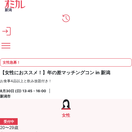
メインコンテンツへスキップ
新潟
女性急募！
【女性におススメ！】年の差マッチングコン in 新潟
お食事4品以上と飲み放題付き！
8月30日 (日) 13:45 - 16:00
新潟市
女性
受付中
20〜29歳