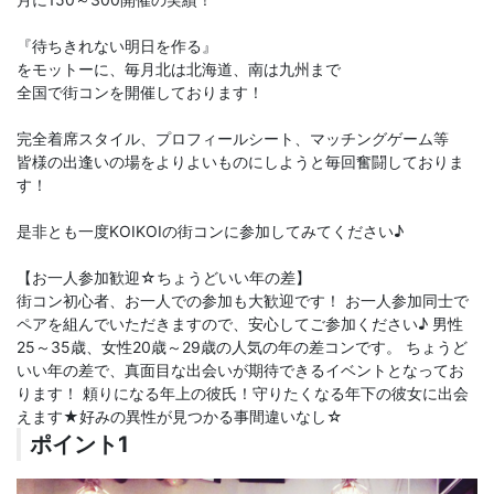
『待ちきれない明日を作る』
をモットーに、毎月北は北海道、南は九州まで
全国で街コンを開催しております！
完全着席スタイル、プロフィールシート、マッチングゲーム等
皆様の出逢いの場をよりよいものにしようと毎回奮闘しておりま
す！
是非とも一度KOIKOIの街コンに参加してみてください♪
【お一人参加歓迎☆ちょうどいい年の差】
街コン初心者、お一人での参加も大歓迎です！ お一人参加同士で
ペアを組んでいただきますので、安心してご参加ください♪ 男性
25～35歳、女性20歳～29歳の人気の年の差コンです。 ちょうど
いい年の差で、真面目な出会いが期待できるイベントとなってお
ります！ 頼りになる年上の彼氏！守りたくなる年下の彼女に出会
えます★好みの異性が見つかる事間違いなし☆
ポイント1