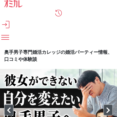
メインコンテンツへスキップ
奥手男子専門婚活カレッジの婚活パーティー情報、
口コミや体験談