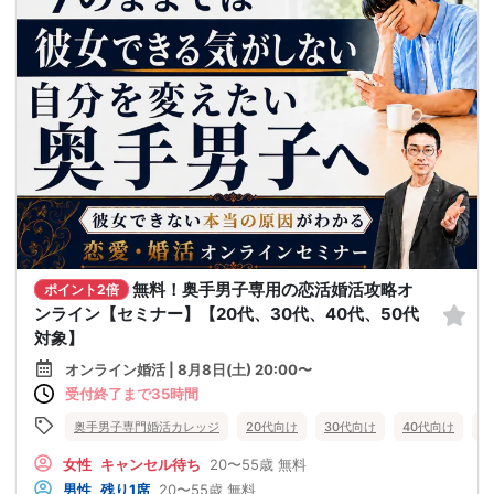
無料！奥手男子専用の恋活婚活攻略オ
ポイント2倍
ンライン【セミナー】【20代、30代、40代、50代
対象】
オンライン婚活 | 8月8日(土) 20:00〜
受付終了まで35時間
奥手男子専門婚活カレッジ
20代向け
30代向け
40代向け
5
女性
キャンセル待ち
20〜55歳
無料
男性
残り1席
20〜55歳
無料