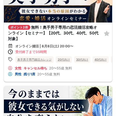
無料！奥手男子専用の恋活婚活攻略オ
ポイント2倍
ンライン【セミナー】【20代、30代、40代、50代
対象】
オンライン婚活 | 8月8日(土) 20:00〜
受付終了まで35時間
奥手男子専門婚活カレッジ
20代向け
30代向け
40代向け
5
女性
キャンセル待ち
20〜55歳
無料
男性
残り1席
20〜55歳
無料