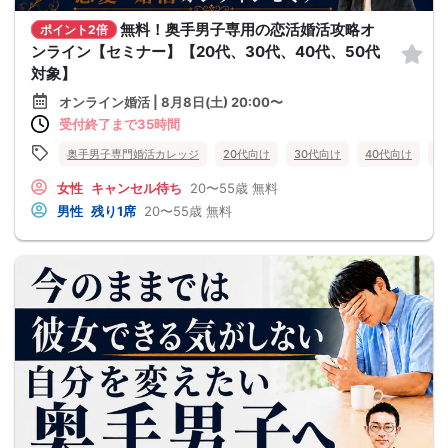
無料！奥手男子専用の恋活婚活攻略オ
ポイント2倍
ンライン【セミナー】【20代、30代、40代、50代
対象】
オンライン婚活 | 8月8日(土) 20:00〜
受付終了まで35時間
奥手男子専門婚活カレッジ
20代向け
30代向け
40代向け
5
女性
キャンセル待ち
20〜55歳
無料
男性
残り1席
20〜55歳
無料