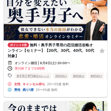
無料！奥手男子専用の恋活婚活攻略オ
ポイント2倍
ンライン【セミナー】【20代、30代、40代、50代
対象】
オンライン婚活 | 8月8日(土) 20:00〜
受付終了まで35時間
奥手男子専門婚活カレッジ
20代向け
30代向け
40代向け
5
女性
キャンセル待ち
20〜55歳
無料
男性
残り1席
20〜55歳
無料