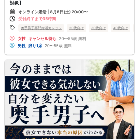
対象】
オンライン婚活 | 8月8日(土) 20:00〜
受付終了まで35時間
奥手男子専門婚活カレッジ
20代向け
30代向け
40代向け
5
女性
キャンセル待ち
20〜55歳
無料
男性
残り1席
20〜55歳
無料