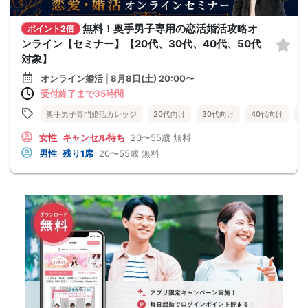
無料！奥手男子専用の恋活婚活攻略オ
ポイント2倍
ンライン【セミナー】【20代、30代、40代、50代
対象】
オンライン婚活 | 8月8日(土) 20:00〜
受付終了まで35時間
奥手男子専門婚活カレッジ
20代向け
30代向け
40代向け
5
女性
キャンセル待ち
20〜55歳
無料
男性
残り1席
20〜55歳
無料