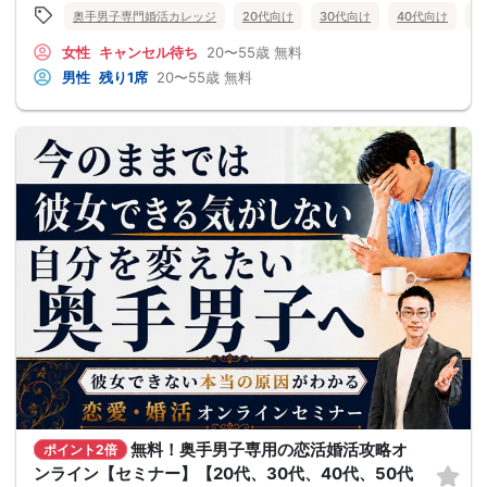
奥手男子専門婚活カレッジ
20代向け
30代向け
40代向け
5
女性
キャンセル待ち
20〜55歳
無料
男性
残り1席
20〜55歳
無料
無料！奥手男子専用の恋活婚活攻略オ
ポイント2倍
ンライン【セミナー】【20代、30代、40代、50代