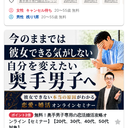
奥手男子専門婚活カレッジ
20代向け
30代向け
40代向け
5
女性
キャンセル待ち
20〜55歳
無料
男性
残り1席
20〜55歳
無料
無料！奥手男子専用の恋活婚活攻略オ
ポイント2倍
ンライン【セミナー】【20代、30代、40代、50代
対象】