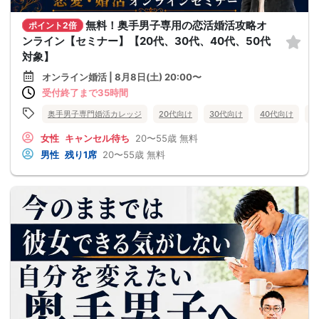
無料！奥手男子専用の恋活婚活攻略オ
ポイント2倍
ンライン【セミナー】【20代、30代、40代、50代
対象】
オンライン婚活 | 8月8日(土) 20:00〜
受付終了まで35時間
奥手男子専門婚活カレッジ
20代向け
30代向け
40代向け
5
女性
キャンセル待ち
20〜55歳
無料
男性
残り1席
20〜55歳
無料