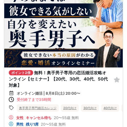
無料！奥手男子専用の恋活婚活攻略オ
ポイント2倍
ンライン【セミナー】【20代、30代、40代、50代
対象】
オンライン婚活 | 8月8日(土) 20:00〜
受付終了まで35時間
奥手男子専門婚活カレッジ
20代向け
30代向け
40代向け
5
女性
キャンセル待ち
20〜55歳
無料
男性
残り1席
20〜55歳
無料