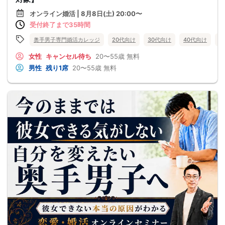
オンライン婚活 | 8月8日(土) 20:00〜
受付終了まで35時間
奥手男子専門婚活カレッジ
20代向け
30代向け
40代向け
5
女性
キャンセル待ち
20〜55歳
無料
男性
残り1席
20〜55歳
無料