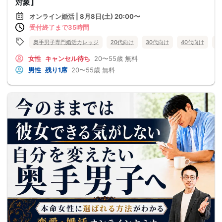
対象】
オンライン婚活 | 8月8日(土) 20:00〜
受付終了まで35時間
奥手男子専門婚活カレッジ
20代向け
30代向け
40代向け
5
女性
キャンセル待ち
20〜55歳
無料
男性
残り1席
20〜55歳
無料