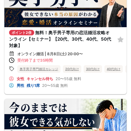
無料！奥手男子専用の恋活婚活攻略オ
ポイント2倍
ンライン【セミナー】【20代、30代、40代、50代
対象】
オンライン婚活 | 8月8日(土) 20:00〜
受付終了まで35時間
奥手男子専門婚活カレッジ
20代向け
30代向け
40代向け
5
女性
キャンセル待ち
20〜55歳
無料
男性
残り1席
20〜55歳
無料