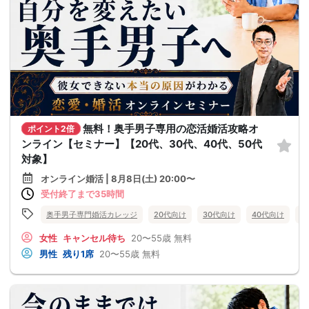
無料！奥手男子専用の恋活婚活攻略オ
ポイント2倍
ンライン【セミナー】【20代、30代、40代、50代
対象】
オンライン婚活 | 8月8日(土) 20:00〜
受付終了まで35時間
奥手男子専門婚活カレッジ
20代向け
30代向け
40代向け
5
女性
キャンセル待ち
20〜55歳
無料
男性
残り1席
20〜55歳
無料