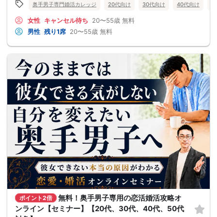
奥手男子専門婚活カレッジ
20代向け
30代向け
40代向け
5
女性
キャンセル待ち
20〜55歳
無料
男性
残り1席
20〜55歳
無料
無料！奥手男子専用の恋活婚活攻略オ
ポイント2倍
ンライン【セミナー】【20代、30代、40代、50代