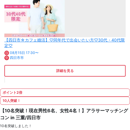
【四日市☆カフェ婚活】♡同年代で出会いたい方♡30代・40代限
定♡
08月15日 17:30〜
四日市市
詳細を見る
ポイント2倍
10人突破！
【10名突破！現在男性6名、女性4名！】アラサーマッチング
コン in 三重/四日市
10名突破しました！