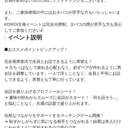
お酒が飲めない方のためにソフトドリンクもございます。
また、ご参加者様の中にはおタバコが苦手な方もいらっしゃいま
す。
KOIKOI主催イベントは完全分煙制。タバコの煙が苦手な方も安心
してご参加ください♪
イベント説明
■おススメポイントピックアップ！
完全着席形式で全員とお話できるように席替え！
→ 立ちっぱなしで疲れる心配もなく、必ずペアが作れるように男
女比を調整しています。一人で浮くことなく、全員と平等にお話
しできるよう、席替えも丁寧に行っています。
会話を盛り上げるプロフィールシート！
→ 趣味や好みからスムーズに会話がスタート！「何を話そう…」
と悩むことなく、共通の話題で盛り上がれます。
自然なつながりをサポートするマッチングゲーム開催！
→ 恥ずかしがらずに気になる相手とつながれる！結果は本人だけ
にわかるように返却されるので安心です。