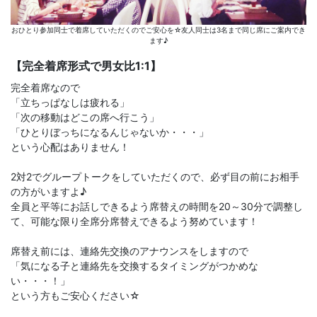
おひとり参加同士で着席していただくのでご安心を☆友人同士は3名まで同じ席にご案内でき
ます♪
【完全着席形式で男女比1:1】
完全着席なので
「立ちっぱなしは疲れる」
「次の移動はどこの席へ行こう」
「ひとりぼっちになるんじゃないか・・・」
という心配はありません！
2対2でグループトークをしていただくので、必ず目の前にお相手
の方がいますよ♪
全員と平等にお話しできるよう席替えの時間を20～30分で調整し
て、可能な限り全席分席替えできるよう努めています！
席替え前には、連絡先交換のアナウンスをしますので
「気になる子と連絡先を交換するタイミングがつかめな
い・・・！」
という方もご安心ください☆