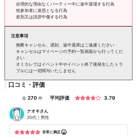
合理的な理由なくパーティー中に途中退場する行為
他参加者に迷惑となる行為
差別又は誹謗中傷する行為
注意事項
無断キャンセル、遅刻、途中退席はご遠慮ください
キャンセルはマイページの予約一覧画面から行ってくだ
さい
オミカレではイベント中やイベント終了後発生したトラ
ブルには一切関与いたしません
口コミ・評価
270
平均評価
3.79
全
件
ナオキ
さん
20代｜男性
非常に満足