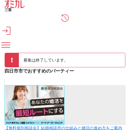
メインコンテンツへスキップ
三重
募集は終了しています。
四日市市でおすすめのパーティー
【無料個別相談会】結婚相談所の仕組みと婚活の進め方をご案内