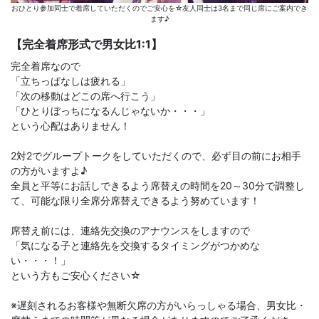
おひとり参加同士で着席していただくのでご安心を☆友人同士は3名まで同じ席にご案内でき
ます♪
【完全着席形式で男女比1:1】
完全着席なので
「立ちっぱなしは疲れる」
「次の移動はどこの席へ行こう」
「ひとりぼっちになるんじゃないか・・・」
という心配はありません！
2対2でグループトークをしていただくので、必ず目の前にお相手
の方がいますよ♪
全員と平等にお話しできるよう席替えの時間を20～30分で調整し
て、可能な限り全席分席替えできるよう努めています！
席替え前には、連絡先交換のアナウンスをしますので
「気になる子と連絡先を交換するタイミングがつかめな
い・・・！」
という方もご安心ください☆
※遅刻されるお客様や無断欠席の方がいらっしゃる場合、男女比・