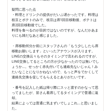
疑問に思った点
・料理とドリンクの提供がだいぶ遅かったです。料理は
枝豆とポテトのみで、枝豆は席1回目移動後、ポテトは
席2回目移動後でした。
料理を食べるのが目的ではないのですが、なんだかあま
りにも雑だなあと感じました。
・席移動何分か前にスタッフさんの「もう少ししたら席
移動お願いします」といったアナウンスが入ります。
LINEの交換云々もそのタイミングで言われるのですが、
LINE交換してるところの方が少なかったのでは無いでし
ょうか…。せっかく赤丸付いても連絡先ないじゃん！み
たいなことになりかねないので、もっと声をでかくして
連絡先交換を促してもらえるとありがたいです。
・番号を記入した紙は帰り際にスッと渡すのかなって思
ってましたが、皆さん着席してるタイミングで普通に返
却。
結果によっては普通に気まずいでしょこれ…と思いまし
た。