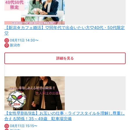
【新潟☆カフェ婚活】♡同年代で出会いたい方♡40代・50代限定
♡
08月11日 14:30〜
新潟市
詳細を見る
【女性早割8/9迄】お互いの仕事・ライフスタイルを理解し尊重し
合える関係！35～49歳 駐車場完備
08月11日 15:15〜