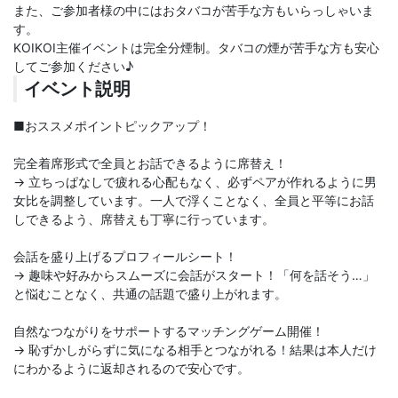
また、ご参加者様の中にはおタバコが苦手な方もいらっしゃいま
す。
KOIKOI主催イベントは完全分煙制。タバコの煙が苦手な方も安心
してご参加ください♪
イベント説明
■おススメポイントピックアップ！
完全着席形式で全員とお話できるように席替え！
→ 立ちっぱなしで疲れる心配もなく、必ずペアが作れるように男
女比を調整しています。一人で浮くことなく、全員と平等にお話
しできるよう、席替えも丁寧に行っています。
会話を盛り上げるプロフィールシート！
→ 趣味や好みからスムーズに会話がスタート！「何を話そう…」
と悩むことなく、共通の話題で盛り上がれます。
自然なつながりをサポートするマッチングゲーム開催！
→ 恥ずかしがらずに気になる相手とつながれる！結果は本人だけ
にわかるように返却されるので安心です。