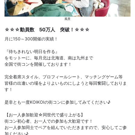
風景
☆☆☆動員数 50万人 突破！☆☆☆
月に150～300開催の実績！
『待ちきれない明日を作る』
をモットーに、毎月北は北海道、南は九州まで
全国で街コンを開催しております！
完全着席スタイル、プロフィールシート、マッチングゲーム等
皆様の出逢いの場をよりよいものにしようと毎回奮闘しておりま
す！
是非とも一度KOIKOIの街コンに参加してみてください♪
【お一人参加歓迎☆同世代で盛り上がる】
街コン初心者、お一人での参加も大歓迎です！
お一人参加同士でペアを組んでいただきますので、安心してご参
加ください♪