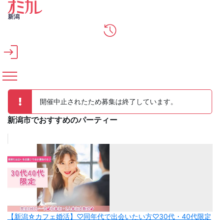
メインコンテンツへスキップ
新潟
開催中止されたため募集は終了しています。
新潟市でおすすめのパーティー
【新潟☆カフェ婚活】♡同年代で出会いたい方♡30代・40代限定