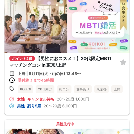
【男性におススメ！】20代限定MBTI
ポイント2倍
マッチングコン in 東京/上野
上野 | 8月11日(火・山の日) 13:45〜
受付終了まで45時間
KOIKOI
20代向け
街コン
食事あり
東京都
上野
女性
キャンセル待ち
20〜29歳
1,000円
男性
残り5席
20〜29歳
6,900円
男性先行中！