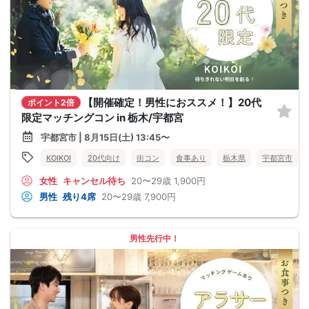
【開催確定！男性におススメ！】20代
ポイント2倍
限定マッチングコン in 栃木/宇都宮
宇都宮市 | 8月15日(土) 13:45〜
KOIKOI
20代向け
街コン
食事あり
栃木県
宇都宮市
女性
キャンセル待ち
20〜29歳
1,900円
男性
残り4席
20〜29歳
7,900円
男性先行中！