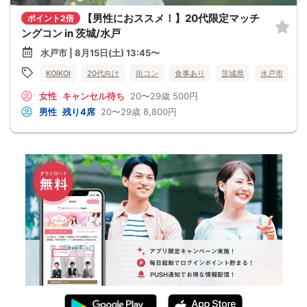
【男性におススメ！】20代限定マッチ
ポイント2倍
ングコン in 茨城/水戸
水戸市 | 8月15日(土) 13:45〜
KOIKOI
20代向け
街コン
食事あり
茨城県
水戸市
女性
キャンセル待ち
20〜29歳
500円
男性
残り4席
20〜29歳
8,800円