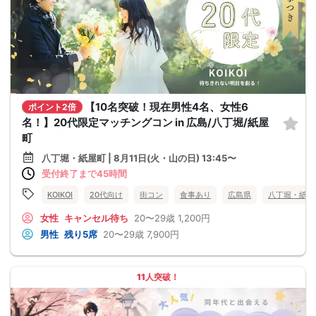
【10名突破！現在男性4名、女性6
ポイント2倍
名！】20代限定マッチングコン in 広島/八丁堀/紙屋
町
八丁堀・紙屋町 | 8月11日(火・山の日) 13:45〜
受付終了まで45時間
KOIKOI
20代向け
街コン
食事あり
広島県
八丁堀・紙屋
女性
キャンセル待ち
20〜29歳
1,200円
男性
残り5席
20〜29歳
7,900円
11人突破！