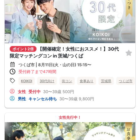
【開催確定！女性におススメ！】30代
ポイント2倍
限定マッチングコン in 茨城/つくば
つくば市 | 8月11日(火・山の日) 15:15〜
受付終了まで47時間
KOIKOI
30代向け
街コン
食事あり
茨城県
つくば市
女性
受付中
30〜39歳
500円
男性
キャンセル待ち
30〜39歳
9,800円
女性先行中！