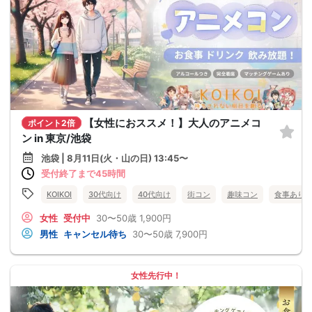
【女性におススメ！】大人のアニメコ
ポイント2倍
ン in 東京/池袋
池袋 | 8月11日(火・山の日) 13:45〜
受付終了まで45時間
KOIKOI
30代向け
40代向け
街コン
趣味コン
食事あり
女性
受付中
30〜50歳
1,900円
男性
キャンセル待ち
30〜50歳
7,900円
女性先行中！