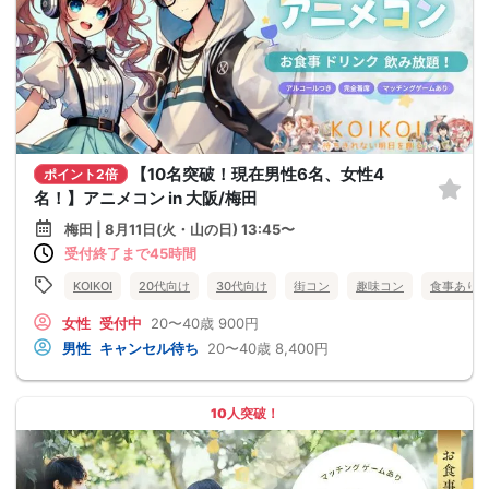
【10名突破！現在男性6名、女性4
ポイント2倍
名！】アニメコン in 大阪/梅田
梅田 | 8月11日(火・山の日) 13:45〜
受付終了まで45時間
KOIKOI
20代向け
30代向け
街コン
趣味コン
食事あり
女性
受付中
20〜40歳
900円
男性
キャンセル待ち
20〜40歳
8,400円
10人突破！