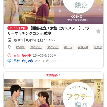
【開催確定！女性におススメ！】アラ
ポイント2倍
サーマッチングコン in 岐阜
岐阜市 | 8月15日(土) 13:45〜
KOIKOI
20代向け
30代向け
街コン
食事あり
岐阜県
女性
受付中
25〜35歳
500円
男性
残り2席
25〜35歳
8,100円
女性急募！