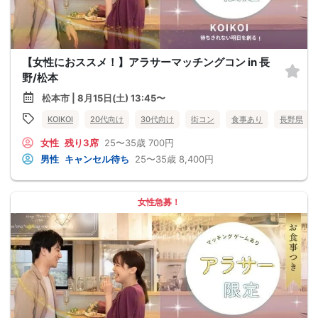
【女性におススメ！】アラサーマッチングコン in 長
野/松本
松本市 | 8月15日(土) 13:45〜
KOIKOI
20代向け
30代向け
街コン
食事あり
長野県
女性
残り3席
25〜35歳
700円
男性
キャンセル待ち
25〜35歳
8,400円
女性急募！