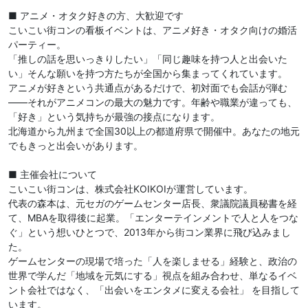
■ アニメ・オタク好きの方、大歓迎です
こいこい街コンの看板イベントは、アニメ好き・オタク向けの婚活
パーティー。
「推しの話を思いっきりしたい」「同じ趣味を持つ人と出会いた
い」そんな願いを持つ方たちが全国から集まってくれています。
アニメが好きという共通点があるだけで、初対面でも会話が弾む
——それがアニメコンの最大の魅力です。年齢や職業が違っても、
「好き」という気持ちが最強の接点になります。
北海道から九州まで全国30以上の都道府県で開催中。あなたの地元
でもきっと出会いがあります。
■ 主催会社について
こいこい街コンは、株式会社KOIKOIが運営しています。
代表の森本は、元セガのゲームセンター店長、衆議院議員秘書を経
て、MBAを取得後に起業。「エンターテインメントで人と人をつな
ぐ」という想いひとつで、2013年から街コン業界に飛び込みまし
た。
ゲームセンターの現場で培った「人を楽しませる」経験と、政治の
世界で学んだ「地域を元気にする」視点を組み合わせ、単なるイベ
ント会社ではなく、「出会いをエンタメに変える会社」 を目指して
います。