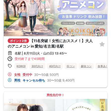
【11名突破！女性におススメ！】大人
ポイント2倍
のアニメコン in 愛知/名古屋/名駅
名駅 | 8月11日(火・山の日) 13:45〜
受付終了まで45時間
KOIKOI
30代向け
40代向け
街コン
趣味コン
食事あり
女性
受付中
30〜50歳
500円
男性
キャンセル待ち
30〜50歳
9,400円
男性先行中！