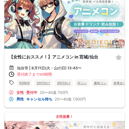
【女性におススメ！】アニメコン in 宮城/仙台
仙台市 | 8月11日(火・山の日) 13:45〜
受付終了まで45時間
KOIKOI
20代向け
30代向け
街コン
趣味コン
食事あり
女性
受付中
20〜40歳
700円
男性
キャンセル待ち
20〜40歳
7,900円
女性急募！