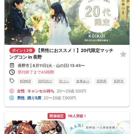
【男性におススメ！】20代限定マッチ
ポイント2倍
ングコン in 長野
長野市 | 8月11日(火・山の日) 13:45〜
受付終了まで45時間
KOIKOI
20代向け
街コン
食事あり
長野県
長野市
女性
キャンセル待ち
20〜29歳
500円
男性
残り5席
20〜29歳
7,900円
開催確定
10人突破！