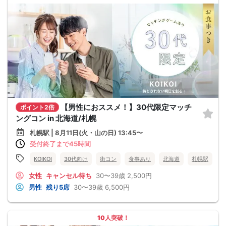
【男性におススメ！】30代限定マッチ
ポイント2倍
ングコン in 北海道/札幌
札幌駅 | 8月11日(火・山の日) 13:45〜
受付終了まで45時間
KOIKOI
30代向け
街コン
食事あり
北海道
札幌駅
女性
キャンセル待ち
30〜39歳
2,500円
男性
残り5席
30〜39歳
6,500円
10人突破！