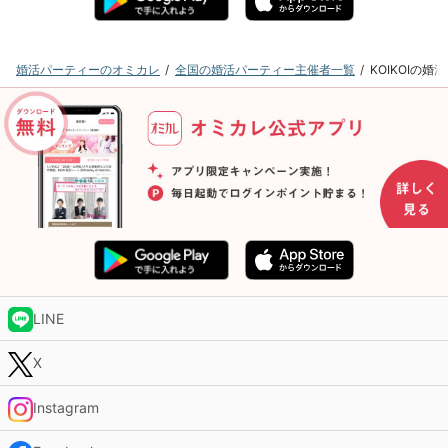
婚活パーティーのオミカレ
全国の婚活パーティー主催者一覧
KOIKOIの
LINE
X
Instagram