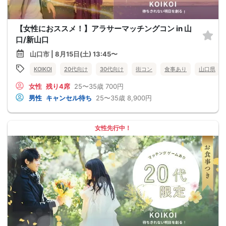
【女性におススメ！】アラサーマッチングコン in 山
口/新山口
山口市 | 8月15日(土) 13:45〜
KOIKOI
20代向け
30代向け
街コン
食事あり
山口県
女性
残り4席
25〜35歳
700円
男性
キャンセル待ち
25〜35歳
8,900円
女性先行中！