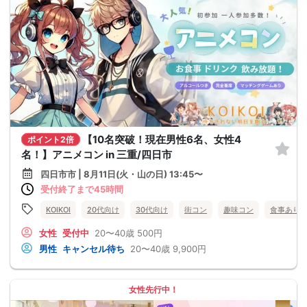
【10名突破！現在男性6名、女性4
ポイント2倍
名！】アニメコン in 三重/四日市
四日市市 | 8月11日(火・山の日) 13:45〜
受付終了まで45時間
KOIKOI
20代向け
30代向け
街コン
趣味コン
食事あり
女性
受付中
20〜40歳
500円
男性
キャンセル待ち
20〜40歳
9,900円
女性先行中！