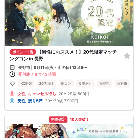
【男性におススメ！】20代限定マッチ
ポイント2倍
ングコン in 長野
長野市 | 8月11日(火・山の日) 13:45〜
受付終了まで43時間
KOIKOI
20代向け
街コン
食事あり
長野県
長野市
女性
キャンセル待ち
20〜29歳
500円
男性
残り5席
20〜29歳
7,900円
開催確定
10人突破！