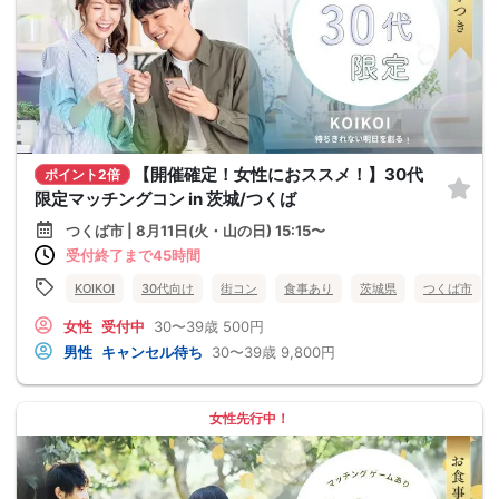
【開催確定！女性におススメ！】30代
ポイント2倍
限定マッチングコン in 茨城/つくば
つくば市 | 8月11日(火・山の日) 15:15〜
受付終了まで45時間
KOIKOI
30代向け
街コン
食事あり
茨城県
つくば市
女性
受付中
30〜39歳
500円
男性
キャンセル待ち
30〜39歳
9,800円
女性先行中！