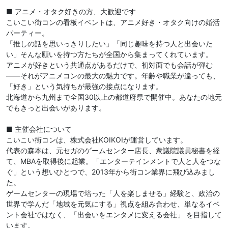
■ アニメ・オタク好きの方、大歓迎です
こいこい街コンの看板イベントは、アニメ好き・オタク向けの婚活
パーティー。
「推しの話を思いっきりしたい」「同じ趣味を持つ人と出会いた
い」そんな願いを持つ方たちが全国から集まってくれています。
アニメが好きという共通点があるだけで、初対面でも会話が弾む
——それがアニメコンの最大の魅力です。年齢や職業が違っても、
「好き」という気持ちが最強の接点になります。
北海道から九州まで全国30以上の都道府県で開催中。あなたの地元
でもきっと出会いがあります。
■ 主催会社について
こいこい街コンは、株式会社KOIKOIが運営しています。
代表の森本は、元セガのゲームセンター店長、衆議院議員秘書を経
て、MBAを取得後に起業。「エンターテインメントで人と人をつな
ぐ」という想いひとつで、2013年から街コン業界に飛び込みまし
た。
ゲームセンターの現場で培った「人を楽しませる」経験と、政治の
世界で学んだ「地域を元気にする」視点を組み合わせ、単なるイベ
ント会社ではなく、「出会いをエンタメに変える会社」 を目指して
います。