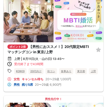
【男性におススメ！】20代限定MBTI
ポイント2倍
マッチングコン in 東京/上野
上野 | 8月11日(火・山の日) 13:45〜
受付終了まで43時間
KOIKOI
20代向け
街コン
食事あり
東京都
上野
女性
キャンセル待ち
20〜29歳
1,000円
男性
残り5席
20〜29歳
6,900円
男性先行中！