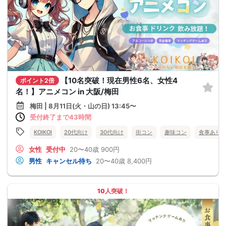
【10名突破！現在男性6名、女性4
ポイント2倍
名！】アニメコン in 大阪/梅田
梅田 | 8月11日(火・山の日) 13:45〜
受付終了まで43時間
KOIKOI
20代向け
30代向け
街コン
趣味コン
食事あり
女性
受付中
20〜40歳
900円
男性
キャンセル待ち
20〜40歳
8,400円
10人突破！