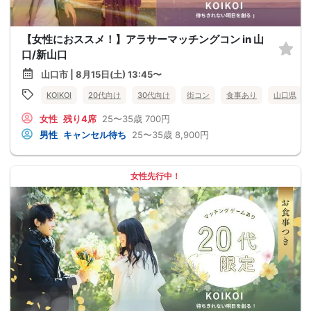
【女性におススメ！】アラサーマッチングコン in 山
口/新山口
山口市 | 8月15日(土) 13:45〜
KOIKOI
20代向け
30代向け
街コン
食事あり
山口県
女性
残り4席
25〜35歳
700円
男性
キャンセル待ち
25〜35歳
8,900円
女性先行中！