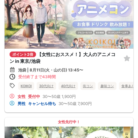
【女性におススメ！】大人のアニメコ
ポイント2倍
ン in 東京/池袋
池袋 | 8月11日(火・山の日) 13:45〜
受付終了まで43時間
KOIKOI
30代向け
40代向け
街コン
趣味コン
食事あり
女性
受付中
30〜50歳
1,900円
男性
キャンセル待ち
30〜50歳
7,900円
女性先行中！