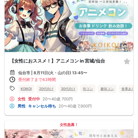
【女性におススメ！】アニメコン in 宮城/仙台
仙台市 | 8月11日(火・山の日) 13:45〜
受付終了まで43時間
KOIKOI
20代向け
30代向け
街コン
趣味コン
食事あり
女性
受付中
20〜40歳
700円
男性
キャンセル待ち
20〜40歳
7,900円
女性急募！