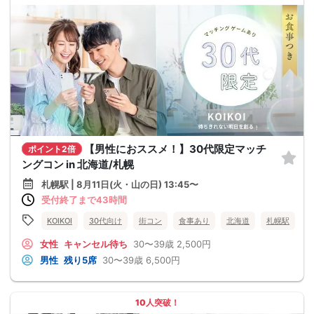
【男性におススメ！】30代限定マッチ
ポイント2倍
ングコン in 北海道/札幌
札幌駅 | 8月11日(火・山の日) 13:45〜
受付終了まで43時間
KOIKOI
30代向け
街コン
食事あり
北海道
札幌駅
女性
キャンセル待ち
30〜39歳
2,500円
男性
残り5席
30〜39歳
6,500円
10人突破！