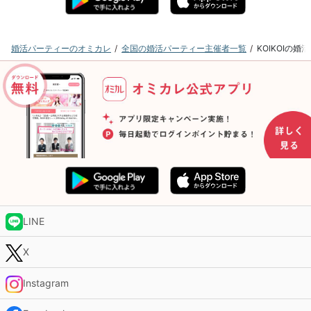
婚活パーティーのオミカレ
全国の婚活パーティー主催者一覧
KOIKOIの
LINE
X
Instagram