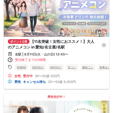
【11名突破！女性におススメ！】大人
ポイント2倍
のアニメコン in 愛知/名古屋/名駅
名駅 | 8月11日(火・山の日) 13:45〜
受付終了まで43時間
KOIKOI
30代向け
40代向け
街コン
趣味コン
食事あり
女性
受付中
30〜50歳
500円
男性
キャンセル待ち
30〜50歳
9,400円
男性先行中！