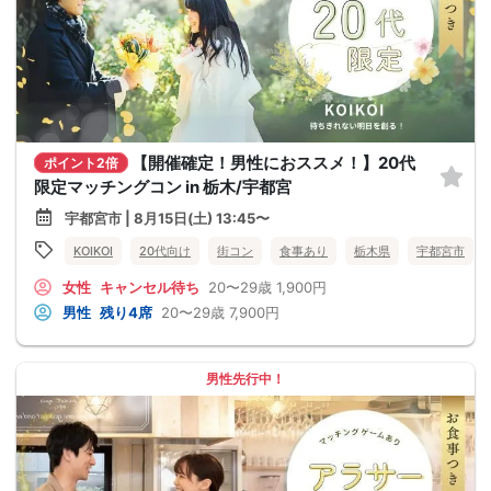
【開催確定！男性におススメ！】20代
ポイント2倍
限定マッチングコン in 栃木/宇都宮
宇都宮市 | 8月15日(土) 13:45〜
KOIKOI
20代向け
街コン
食事あり
栃木県
宇都宮市
女性
キャンセル待ち
20〜29歳
1,900円
男性
残り4席
20〜29歳
7,900円
男性先行中！