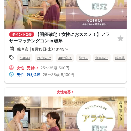
【開催確定！女性におススメ！】アラ
ポイント2倍
サーマッチングコン in 岐阜
岐阜市 | 8月15日(土) 13:45〜
KOIKOI
20代向け
30代向け
街コン
食事あり
岐阜県
女性
受付中
25〜35歳
500円
男性
残り2席
25〜35歳
8,100円
女性急募！