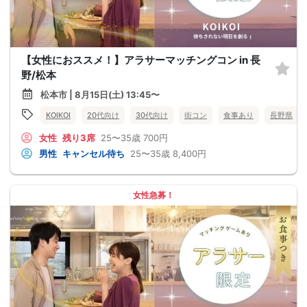
【女性におススメ！】アラサーマッチングコン in 長
野/松本
松本市 | 8月15日(土) 13:45〜
KOIKOI
20代向け
30代向け
街コン
食事あり
長野県
女性
残り3席
25〜35歳
700円
男性
キャンセル待ち
25〜35歳
8,400円
女性急募！