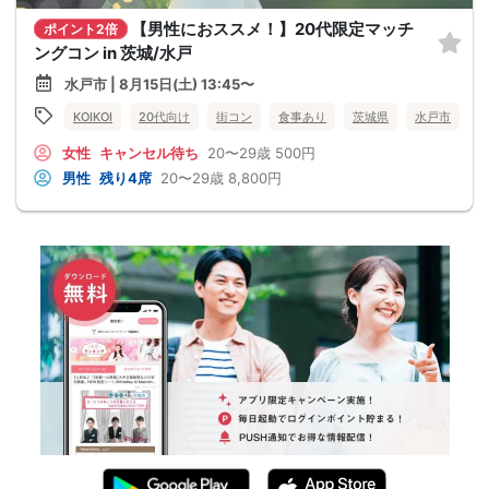
【男性におススメ！】20代限定マッチ
ポイント2倍
ングコン in 茨城/水戸
水戸市 | 8月15日(土) 13:45〜
KOIKOI
20代向け
街コン
食事あり
茨城県
水戸市
女性
キャンセル待ち
20〜29歳
500円
男性
残り4席
20〜29歳
8,800円