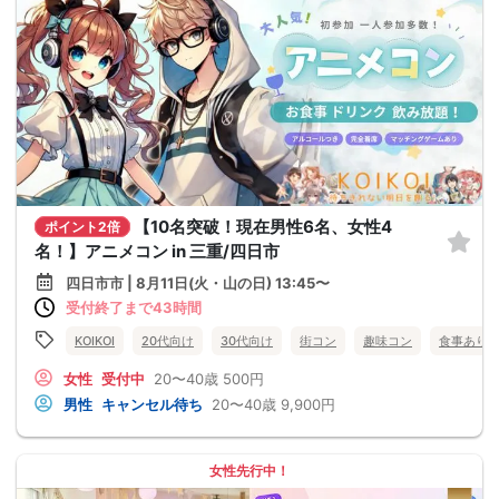
【10名突破！現在男性6名、女性4
ポイント2倍
名！】アニメコン in 三重/四日市
四日市市 | 8月11日(火・山の日) 13:45〜
受付終了まで43時間
KOIKOI
20代向け
30代向け
街コン
趣味コン
食事あり
女性
受付中
20〜40歳
500円
男性
キャンセル待ち
20〜40歳
9,900円
女性先行中！