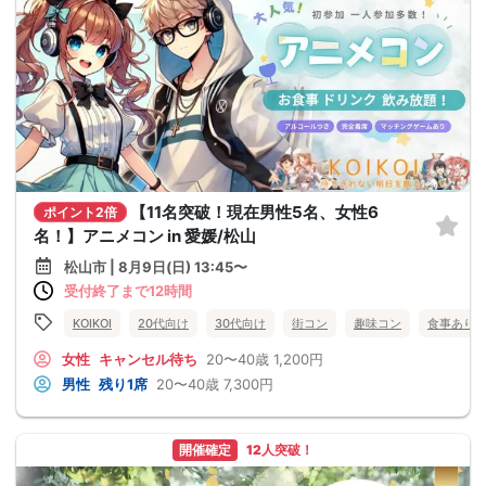
【11名突破！現在男性5名、女性6
ポイント2倍
名！】アニメコン in 愛媛/松山
松山市 | 8月9日(日) 13:45〜
受付終了まで12時間
KOIKOI
20代向け
30代向け
街コン
趣味コン
食事あり
女性
キャンセル待ち
20〜40歳
1,200円
男性
残り1席
20〜40歳
7,300円
開催確定
12人突破！