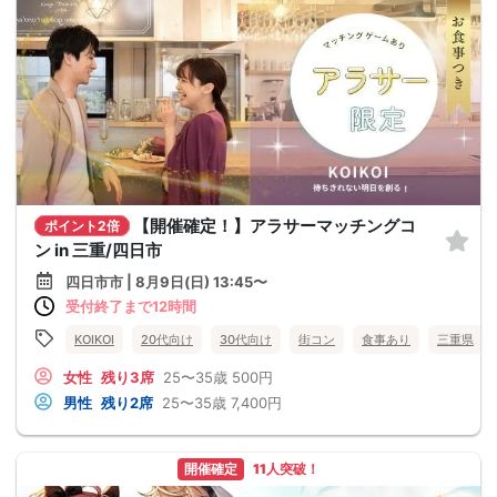
【開催確定！】アラサーマッチングコ
ポイント2倍
ン in 三重/四日市
四日市市 | 8月9日(日) 13:45〜
受付終了まで12時間
KOIKOI
20代向け
30代向け
街コン
食事あり
三重県
女性
残り3席
25〜35歳
500円
男性
残り2席
25〜35歳
7,400円
開催確定
11人突破！