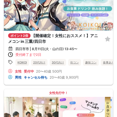
【開催確定！女性におススメ！】アニ
ポイント2倍
メコン in 三重/四日市
四日市市 | 8月11日(火・山の日) 13:45〜
受付終了まで2日
KOIKOI
20代向け
30代向け
街コン
趣味コン
食事あり
女性
受付中
20〜40歳
500円
男性
キャンセル待ち
20〜40歳
9,900円
女性先行中！