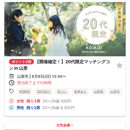
【開催確定！】20代限定マッチングコ
ポイント2倍
ン in 山形
山形市 | 8月9日(日) 13:45〜
受付終了まで12時間
KOIKOI
20代向け
街コン
食事あり
山形県
山形市
女性
残り3席
20〜29歳
500円
男性
残り2席
20〜29歳
8,300円
女性急募！