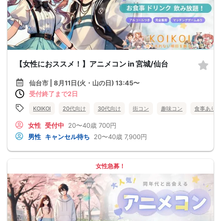
【女性におススメ！】アニメコン in 宮城/仙台
仙台市 | 8月11日(火・山の日) 13:45〜
受付終了まで2日
KOIKOI
20代向け
30代向け
街コン
趣味コン
食事あり
女性
受付中
20〜40歳
700円
男性
キャンセル待ち
20〜40歳
7,900円
女性急募！