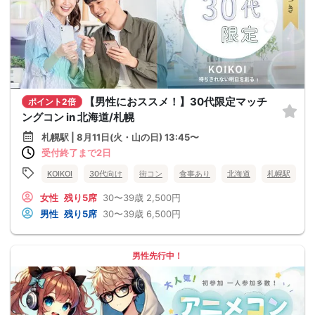
【男性におススメ！】30代限定マッチ
ポイント2倍
ングコン in 北海道/札幌
札幌駅 | 8月11日(火・山の日) 13:45〜
受付終了まで2日
KOIKOI
30代向け
街コン
食事あり
北海道
札幌駅
女性
残り5席
30〜39歳
2,500円
男性
残り5席
30〜39歳
6,500円
男性先行中！