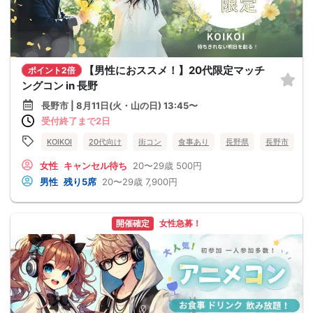
【男性におススメ！】20代限定マッチ
ポイント2倍
ングコン in 長野
長野市 | 8月11日(火・山の日) 13:45〜
受付終了まで2日
KOIKOI
20代向け
街コン
食事あり
長野県
長野市
女性
キャンセル待ち
20〜29歳
500円
男性
残り5席
20〜29歳
7,900円
開催確定
女性急募！