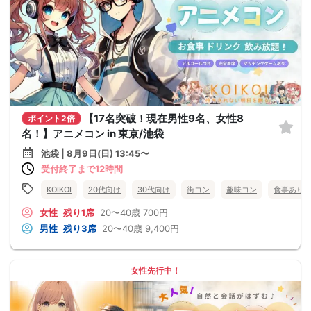
【17名突破！現在男性9名、女性8
ポイント2倍
名！】アニメコン in 東京/池袋
池袋 | 8月9日(日) 13:45〜
受付終了まで12時間
KOIKOI
20代向け
30代向け
街コン
趣味コン
食事あり
女性
残り1席
20〜40歳
700円
男性
残り3席
20〜40歳
9,400円
女性先行中！