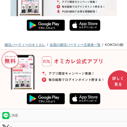
婚活パーティーのオミカレ
全国の婚活パーティー主催者一覧
KOIKOIの
LINE