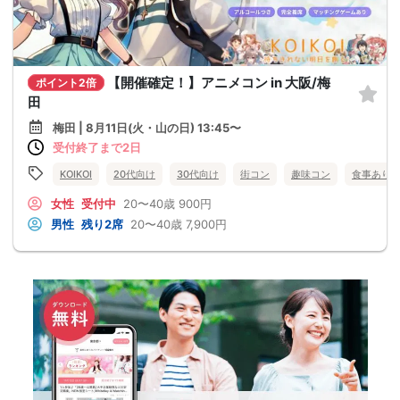
【開催確定！】アニメコン in 大阪/梅
ポイント2倍
田
梅田 | 8月11日(火・山の日) 13:45〜
受付終了まで2日
KOIKOI
20代向け
30代向け
街コン
趣味コン
食事あり
女性
受付中
20〜40歳
900円
男性
残り2席
20〜40歳
7,900円