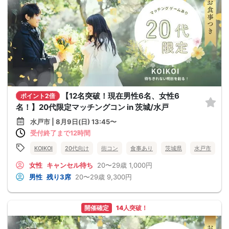
【12名突破！現在男性6名、女性6
ポイント2倍
名！】20代限定マッチングコン in 茨城/水戸
水戸市 | 8月9日(日) 13:45〜
受付終了まで12時間
KOIKOI
20代向け
街コン
食事あり
茨城県
水戸市
女性
キャンセル待ち
20〜29歳
1,000円
男性
残り3席
20〜29歳
9,300円
開催確定
14人突破！