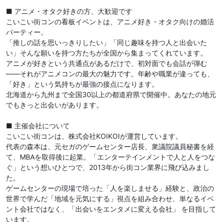
■ アニメ・オタク好きの方、大歓迎です
こいこい街コンの看板イベントは、アニメ好き・オタク向けの婚活
パーティー。
「推しの話を思いっきりしたい」「同じ趣味を持つ人と出会いた
い」そんな願いを持つ方たちが全国から集まってくれています。
アニメが好きという共通点があるだけで、初対面でも会話が弾む
——それがアニメコンの最大の魅力です。年齢や職業が違っても、
「好き」という気持ちが最強の接点になります。
北海道から九州まで全国30以上の都道府県で開催中。あなたの地元
でもきっと出会いがあります。
■ 主催会社について
こいこい街コンは、株式会社KOIKOIが運営しています。
代表の森本は、元セガのゲームセンター店長、衆議院議員秘書を経
て、MBAを取得後に起業。「エンターテインメントで人と人をつな
ぐ」という想いひとつで、2013年から街コン業界に飛び込みまし
た。
ゲームセンターの現場で培った「人を楽しませる」経験と、政治の
世界で学んだ「地域を元気にする」視点を組み合わせ、単なるイベ
ント会社ではなく、「出会いをエンタメに変える会社」 を目指して
います。