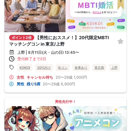
【男性におススメ！】20代限定MBTI
ポイント2倍
マッチングコン in 東京/上野
上野 | 8月11日(火・山の日) 13:45〜
受付終了まで2日
KOIKOI
20代向け
街コン
食事あり
東京都
上野
女性
キャンセル待ち
20〜29歳
1,000円
男性
残り5席
20〜29歳
6,900円
男性先行中！