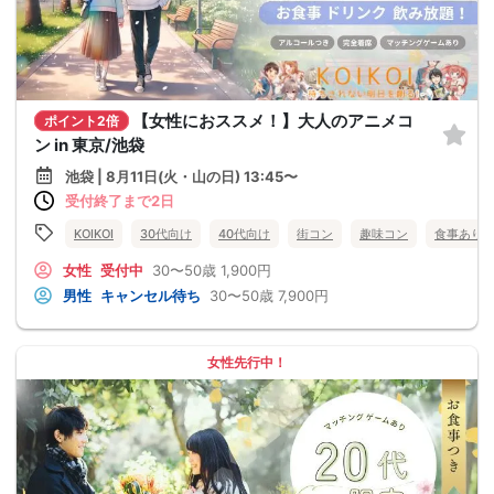
【女性におススメ！】大人のアニメコ
ポイント2倍
ン in 東京/池袋
池袋 | 8月11日(火・山の日) 13:45〜
受付終了まで2日
KOIKOI
30代向け
40代向け
街コン
趣味コン
食事あり
女性
受付中
30〜50歳
1,900円
男性
キャンセル待ち
30〜50歳
7,900円
女性先行中！