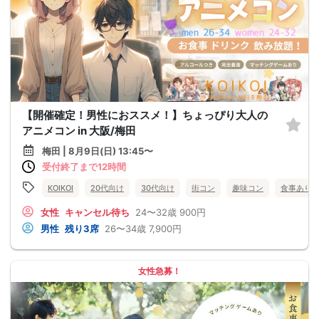
【開催確定！男性におススメ！】ちょっぴり大人の
アニメコン in 大阪/梅田
梅田 | 8月9日(日) 13:45〜
受付終了まで12時間
KOIKOI
20代向け
30代向け
街コン
趣味コン
食事あり
女性
キャンセル待ち
24〜32歳
900円
男性
残り3席
26〜34歳
7,900円
女性急募！