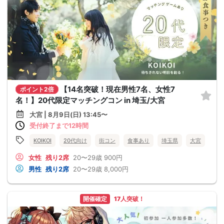
【14名突破！現在男性7名、女性7
ポイント2倍
名！】20代限定マッチングコン in 埼玉/大宮
大宮 | 8月9日(日) 13:45〜
受付終了まで12時間
KOIKOI
20代向け
街コン
食事あり
埼玉県
大宮
女性
残り2席
20〜29歳
900円
男性
残り2席
20〜29歳
8,000円
開催確定
17人突破！