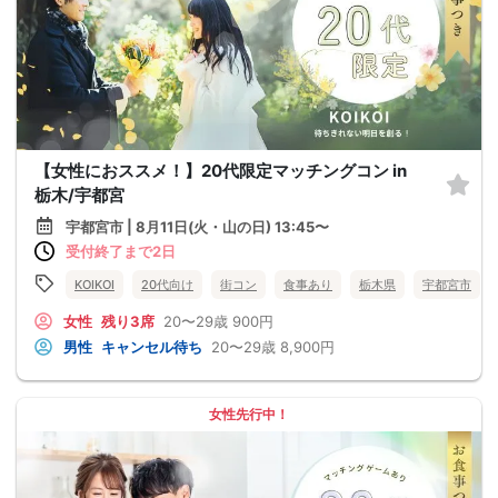
【女性におススメ！】20代限定マッチングコン in
栃木/宇都宮
宇都宮市 | 8月11日(火・山の日) 13:45〜
受付終了まで2日
KOIKOI
20代向け
街コン
食事あり
栃木県
宇都宮市
女性
残り3席
20〜29歳
900円
男性
キャンセル待ち
20〜29歳
8,900円
女性先行中！