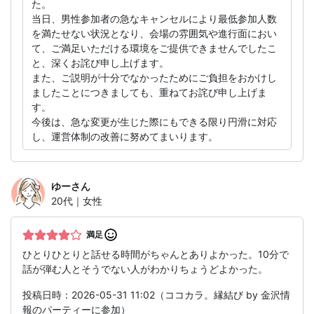
た。
当日、男性参加者の急なキャンセルにより最低参加人数
を満たせない状況となり、会場の雰囲気や進行面におい
て、ご満足いただける環境をご提供できませんでしたこ
と、深くお詫び申し上げます。
また、ご説明が十分でなかったためにご負担をおかけし
ましたことにつきましても、重ねてお詫び申し上げま
す。
今後は、急な変更が生じた際にもできる限り円滑に対応
し、運営体制の改善に努めてまいります。
ゆー
さん
20代｜女性
満足
ひとりひとりと話せる時間がちゃんとありよかった。10分で
話が弾む人とそうでない人がわかりちょうどよかった。
投稿日時：2026-05-31 11:02（ココカラ。縁結び by 金沢情
報のパーティーに参加）