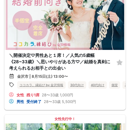
＼開催決定♡男性あと１席！／人気の5歳幅
《28~33歳》＼思いやりがある方♡／結婚を真剣に
考えられるお相手との出会い
金沢市 | 8月15日(土) 13:00〜
ココカラ。縁結び by 金沢情報
30代向け
40代向け
個室
石
女性
残り1席
28〜33歳
1,000円
男性
受付終了
28〜33歳
5,500円
女性先行中！