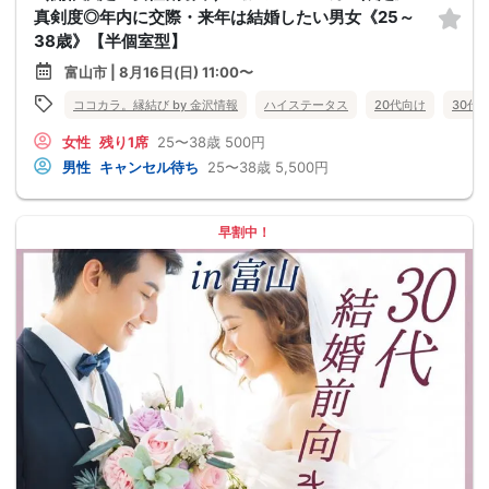
真剣度◎年内に交際・来年は結婚したい男女《25～
38歳》【半個室型】
富山市 | 8月16日(日) 11:00〜
ココカラ。縁結び by 金沢情報
ハイステータス
20代向け
30代
女性
残り1席
25〜38歳
500円
男性
キャンセル待ち
25〜38歳
5,500円
早割中！