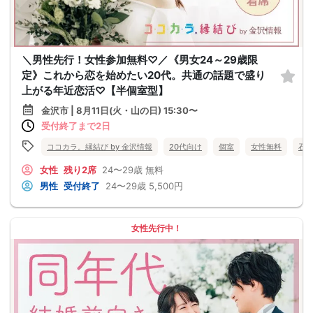
＼男性先行！女性参加無料♡／《男女24～29歳限
定》これから恋を始めたい20代。共通の話題で盛り
上がる年近恋活♡【半個室型】
金沢市 | 8月11日(火・山の日) 15:30〜
受付終了まで2日
ココカラ。縁結び by 金沢情報
20代向け
個室
女性無料
石
女性
残り2席
24〜29歳
無料
男性
受付終了
24〜29歳
5,500円
女性先行中！