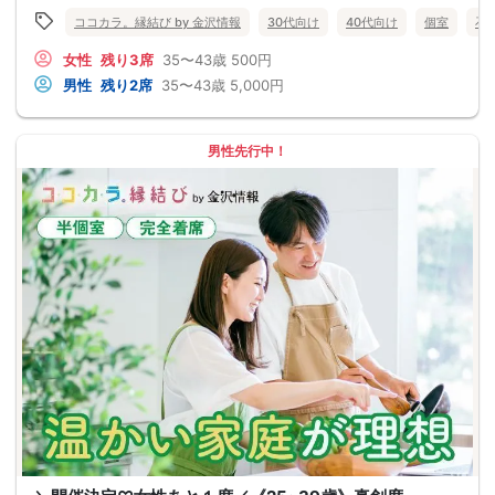
ココカラ。縁結び by 金沢情報
30代向け
40代向け
個室
石
女性
残り3席
35〜43歳
500円
男性
残り2席
35〜43歳
5,000円
男性先行中！