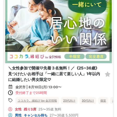
＼女性参加で開催♡先着３名無料！／《25~36歳》
見つけたいお相手は「一緒に居て楽しい人」1年以内
に結婚したい男女限定♡
金沢市 | 8月10日(月) 13:00〜
受付終了まで25時間
ココカラ。縁結び by 金沢情報
20代向け
30代向け
個室
女
女性
残り3席
25〜35歳
無料
男性
キャンセル待ち
27〜36歳
5,500円