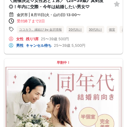
＼開催決定♡女性あと１席／《25~39歳》真剣度
◎！年内に交際・今年は結婚したい男女♡
金沢市 | 8月11日(火・山の日) 13:00〜
受付終了まで2日
ココカラ。縁結び by 金沢情報
20代向け
30代向け
個室
石
女性
残り1席
25〜39歳
500円
男性
キャンセル待ち
25〜39歳
5,500円
早割中！