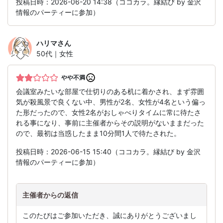
投稿日時：2026-06-20 14:38（ココカラ。縁結び by 金沢
情報のパーティーに参加）
ハリマ
さん
50代｜女性
やや不満
会議室みたいな部屋で仕切りのある机に着かされ、まず雰囲
気が殺風景で良くない中、男性が2名、女性が4名という偏っ
た形だったので、女性2名がおしゃべりタイムに常に待たさ
れる事になり、事前に主催者からその説明がないままだった
ので、最初は当惑したまま10分間1人で待たされた。
投稿日時：2026-06-15 15:40（ココカラ。縁結び by 金沢
情報のパーティーに参加）
主催者からの返信
このたびはご参加いただき、誠にありがとうございまし