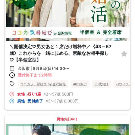
＼開催決定♡男女あと１席だけ増枠中／《43～57
歳》これからを一緒に歩める、素敵なお相手探し
♡【半個室型】
金沢市 | 8月9日(日) 14:30〜
受付終了まで2時間
ココカラ。縁結び by 金沢情報
40代向け
50代向け
バツイチ・
女性
残り1席
43〜57歳
500円
男性
受付終了
43〜57歳
6,000円
男性先行中！