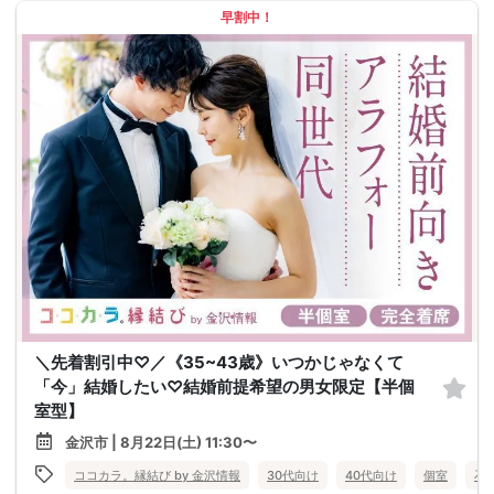
早割中！
＼先着割引中♡／《35~43歳》いつかじゃなくて
「今」結婚したい♡結婚前提希望の男女限定【半個
室型】
金沢市 | 8月22日(土) 11:30〜
ココカラ。縁結び by 金沢情報
30代向け
40代向け
個室
石