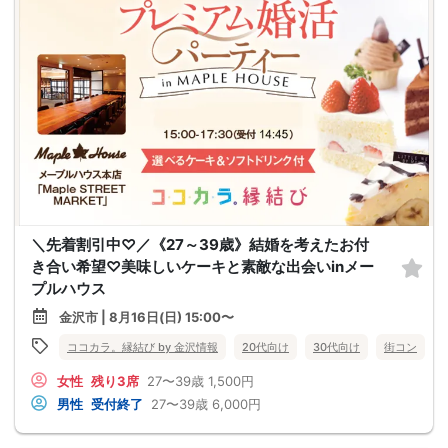
＼先着割引中♡／《27～39歳》結婚を考えたお付
き合い希望♡美味しいケーキと素敵な出会いinメー
プルハウス
金沢市 | 8月16日(日) 15:00〜
ココカラ。縁結び by 金沢情報
20代向け
30代向け
街コン
女性
残り3席
27〜39歳
1,500円
男性
受付終了
27〜39歳
6,000円