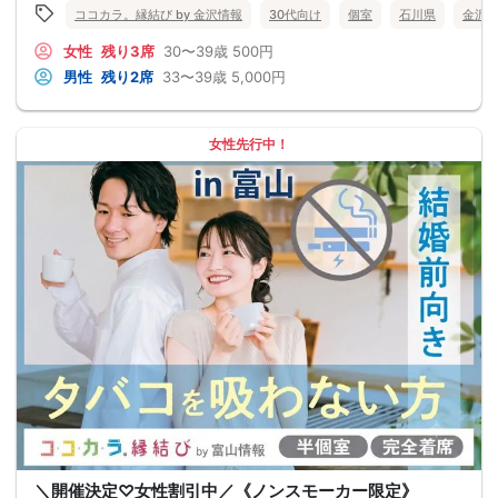
ココカラ。縁結び by 金沢情報
30代向け
個室
石川県
金沢
女性
残り3席
30〜39歳
500円
男性
残り2席
33〜39歳
5,000円
女性先行中！
＼開催決定♡女性割引中／《ノンスモーカー限定》