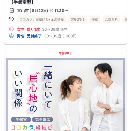
【半個室型】
富山市 | 8月22日(土) 11:30〜
ココカラ。縁結び by 金沢情報
30代向け
個室
女性無料
富
女性
残り1席
30〜39歳
無料
男性
受付終了
30〜39歳
5,000円
早割中！