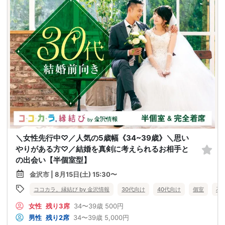
＼女性先行中♡／人気の5歳幅《34~39歳》＼思い
やりがある方♡／結婚を真剣に考えられるお相手と
の出会い【半個室型】
金沢市 | 8月15日(土) 15:30〜
ココカラ。縁結び by 金沢情報
30代向け
40代向け
個室
石
女性
残り3席
34〜39歳
500円
男性
残り2席
34〜39歳
5,000円