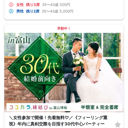
女性
残り3席
35〜43歳
500円
男性
残り2席
35〜43歳
5,000円
早割中！
＼女性参加で開催！先着無料♡／《フィーリング重
視》年内に真剣交際を目指す30代中心パーティー