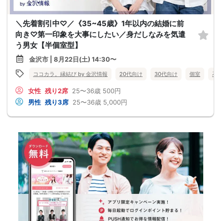
＼先着割引中♡／《35~45歳》1年以内の結婚に前
向き♡第一印象を大事にしたい／身だしなみを気遣
う男女【半個室型】
金沢市 | 8月22日(土) 14:30〜
ココカラ。縁結び by 金沢情報
20代向け
30代向け
個室
石
女性
残り2席
25〜36歳
500円
男性
残り3席
25〜36歳
5,000円