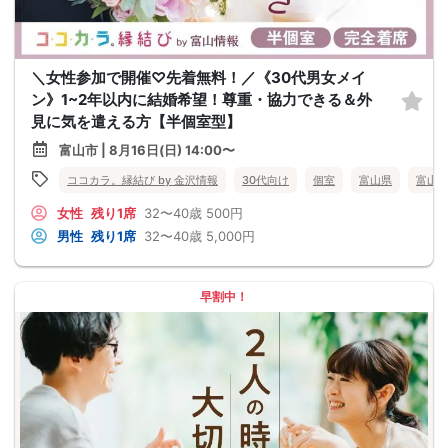
＼女性参加で開催♡先着無料！／《30代男女メイ
ン》1~2年以内に結婚希望！尊重・協力できる＆外
見に気を遣える方【半個室型】
富山市 | 8月16日(日) 14:00〜
ココカラ。縁結び by 金沢情報
30代向け
個室
富山県
富山
女性
残り1席
32〜40歳
500円
男性
残り1席
32〜40歳
5,000円
早割中！