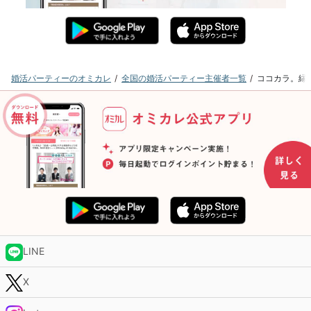
婚活パーティーのオミカレ
全国の婚活パーティー主催者一覧
ココカラ。縁
LINE
X