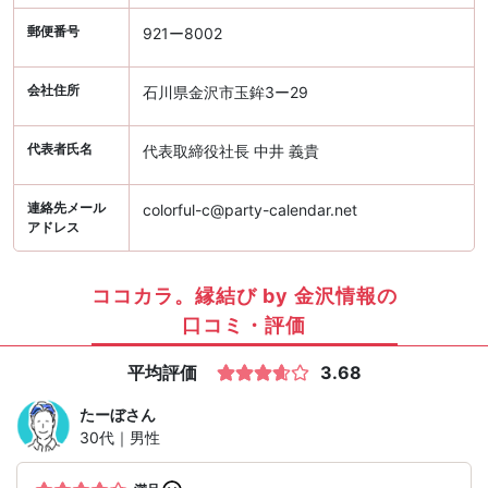
郵便番号
921ー8002
会社住所
石川県金沢市玉鉾3ー29
代表者氏名
代表取締役社長 中井 義貴
連絡先メール
colorful-c@party-calendar.net
アドレス
ココカラ。縁結び by 金沢情報の
口コミ・評価
平均評価
3.68
たーぼ
さん
30代｜男性