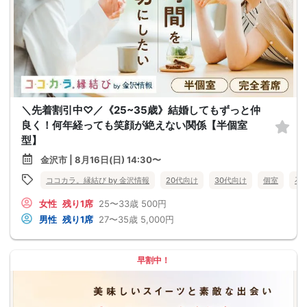
＼先着割引中♡／《25~35歳》結婚してもずっと仲
良く！何年経っても笑顔が絶えない関係【半個室
型】
金沢市 | 8月16日(日) 14:30〜
ココカラ。縁結び by 金沢情報
20代向け
30代向け
個室
石
女性
残り1席
25〜33歳
500円
男性
残り1席
27〜35歳
5,000円
早割中！