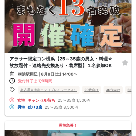
アラサー限定コン横浜【25～35歳の男女・料理☆
飲放題付・連絡先交換あり・着席型】１名参加OK
横浜駅周辺 | 8月8日(土) 14:00〜
受付終了まで9時間
名古屋東海街コン（プレイワークス）
20代向け
30代向け
街コ
女性
キャンセル待ち
25〜35歳
1,500円
男性
残り3席
25〜35歳
8,500円
男性急募！