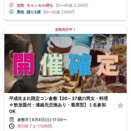
女性
キャンセル待ち
30〜45歳
2,500円
男性
残り3席
30〜45歳
7,000円
女性先行中！
平成生まれ限定コン倉敷【20～37歳の男女・料理
☆飲放題付・連絡先交換あり・着席型】１名参加
OK
倉敷市 | 8月8日(土) 17:00〜
受付終了まで12時間