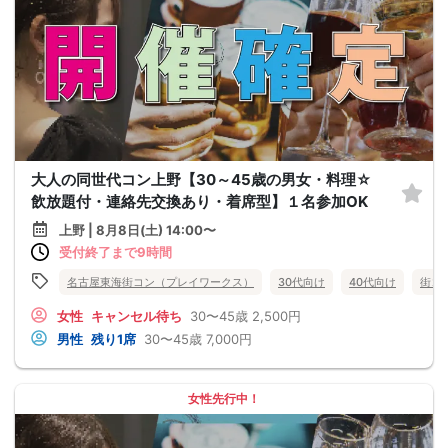
大人の同世代コン上野【30～45歳の男女・料理☆
飲放題付・連絡先交換あり・着席型】１名参加OK
上野 | 8月8日(土) 14:00〜
受付終了まで9時間
名古屋東海街コン（プレイワークス）
30代向け
40代向け
街コ
女性
キャンセル待ち
30〜45歳
2,500円
男性
残り1席
30〜45歳
7,000円
女性先行中！