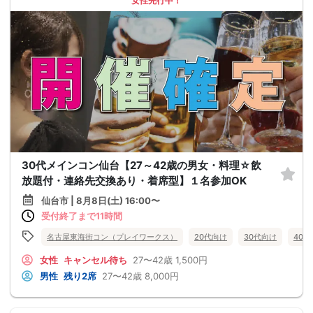
女性先行中！
30代メインコン仙台【27～42歳の男女・料理☆飲
放題付・連絡先交換あり・着席型】１名参加OK
仙台市 | 8月8日(土) 16:00〜
受付終了まで11時間
名古屋東海街コン（プレイワークス）
20代向け
30代向け
40
女性
キャンセル待ち
27〜42歳
1,500円
男性
残り2席
27〜42歳
8,000円