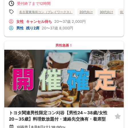
受付終了まで12時間
名古屋東海街コン（プレイワークス）
20代向け
30代向け
街コ
女性
キャンセル待ち
20〜37歳
2,000円
男性
残り2席
20〜37歳
8,000円
男性急募！
トヨタ関連男性限定コン刈谷【男性24～38歳/女性
20～35歳】料理飲放題付・連絡先交換有・着席型
刈谷市 | 8月8日(土) 18:00〜