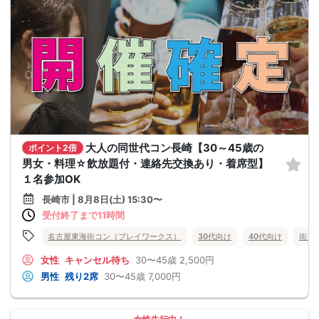
大人の同世代コン長崎【30～45歳の
ポイント2倍
男女・料理☆飲放題付・連絡先交換あり・着席型】
１名参加OK
長崎市 | 8月8日(土) 15:30〜
受付終了まで11時間
名古屋東海街コン（プレイワークス）
30代向け
40代向け
街コ
女性
キャンセル待ち
30〜45歳
2,500円
男性
残り2席
30〜45歳
7,000円