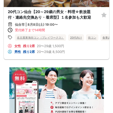
20代コン仙台【20～29歳の男女・料理☆飲放題
付・連絡先交換あり・着席型】１名参加も大歓迎
仙台市 | 8月8日(土) 19:00〜
受付終了まで14時間
名古屋東海街コン（プレイワークス）
20代向け
街コン
食事あ
女性
残り2席
20〜29歳
1,500円
男性
残り2席
20〜29歳
8,500円