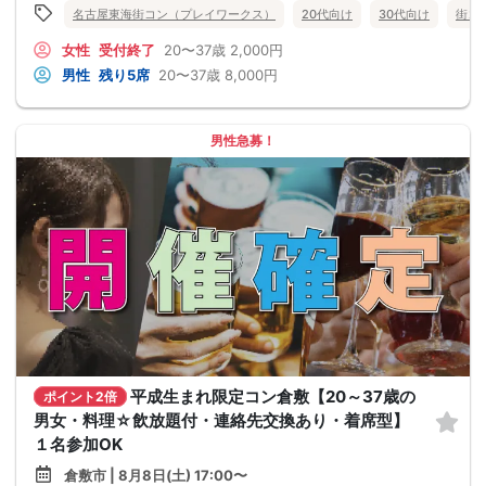
名古屋東海街コン（プレイワークス）
20代向け
30代向け
街コ
女性
受付終了
20〜37歳
2,000円
男性
残り5席
20〜37歳
8,000円
男性急募！
平成生まれ限定コン倉敷【20～37歳の
ポイント2倍
男女・料理☆飲放題付・連絡先交換あり・着席型】
１名参加OK
倉敷市 | 8月8日(土) 17:00〜