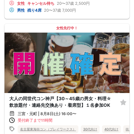
女性
キャンセル待ち
20〜37歳
2,500円
男性
残り4席
20〜37歳
7,000円
女性先行中！
大人の同世代コン神戸【30～45歳の男女・料理☆
飲放題付・連絡先交換あり・着席型】１名参加OK
三宮・元町 | 8月8日(土) 16:00〜
受付終了まで11時間
名古屋東海街コン（プレイワークス）
30代向け
40代向け
街コ