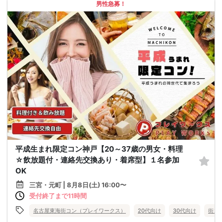
男性急募！
平成生まれ限定コン神戸【20～37歳の男女・料理
☆飲放題付・連絡先交換あり・着席型】１名参加
OK
三宮・元町 | 8月8日(土) 16:00〜
受付終了まで11時間
名古屋東海街コン（プレイワークス）
20代向け
30代向け
街コ