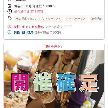
刈谷市 | 8月8日(土) 18:00〜
受付終了まで13時間
名古屋東海街コン（プレイワークス）
ハイステータス
20代向け
女性
キャンセル待ち
20〜35歳
2,000円
男性
残り2席
24〜38歳
7,500円
男性先行中！