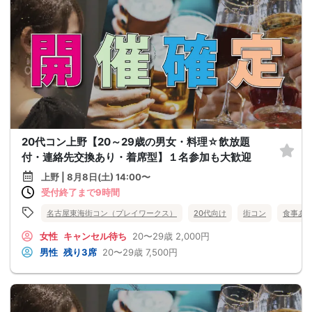
20代コン上野【20～29歳の男女・料理☆飲放題
付・連絡先交換あり・着席型】１名参加も大歓迎
上野 | 8月8日(土) 14:00〜
受付終了まで9時間
名古屋東海街コン（プレイワークス）
20代向け
街コン
食事あ
女性
キャンセル待ち
20〜29歳
2,000円
男性
残り3席
20〜29歳
7,500円