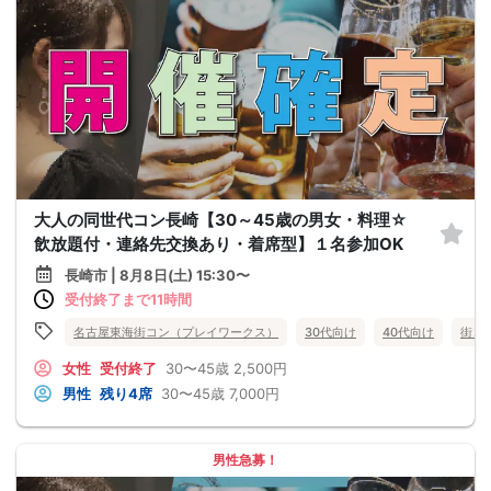
大人の同世代コン長崎【30～45歳の男女・料理☆
飲放題付・連絡先交換あり・着席型】１名参加OK
長崎市 | 8月8日(土) 15:30〜
受付終了まで11時間
名古屋東海街コン（プレイワークス）
30代向け
40代向け
街コ
女性
受付終了
30〜45歳
2,500円
男性
残り4席
30〜45歳
7,000円
男性急募！