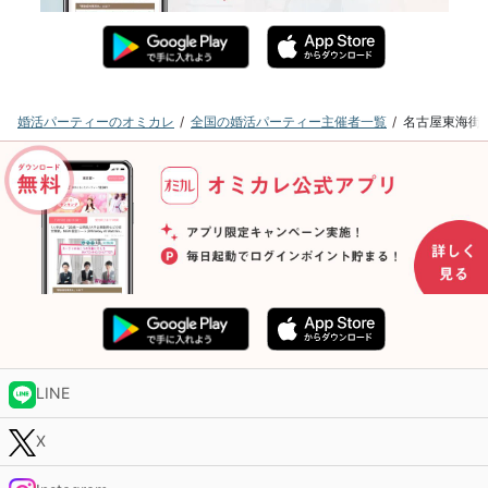
婚活パーティーのオミカレ
全国の婚活パーティー主催者一覧
名古屋東海街
LINE
X