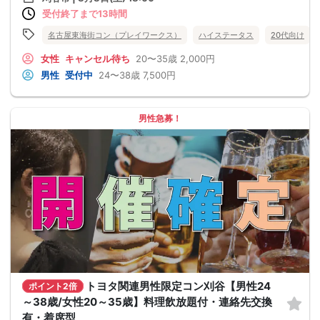
受付終了まで13時間
名古屋東海街コン（プレイワークス）
ハイステータス
20代向け
女性
キャンセル待ち
20〜35歳
2,000円
男性
受付中
24〜38歳
7,500円
男性急募！
トヨタ関連男性限定コン刈谷【男性24
ポイント2倍
～38歳/女性20～35歳】料理飲放題付・連絡先交換
有・着席型