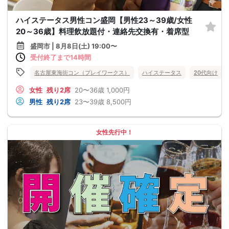
ハイステータス男性コン盛岡【男性23～39歳/女性
20～36歳】料理飲放題付・連絡先交換有・着席型
盛岡市 | 8月8日(土) 19:00〜
受付終了まで14時間
名古屋東海街コン（プレイワークス）
ハイステータス
20代向け
女性
残り2席
20〜36歳
1,000円
男性
残り2席
23〜39歳
8,500円
女性先行中！