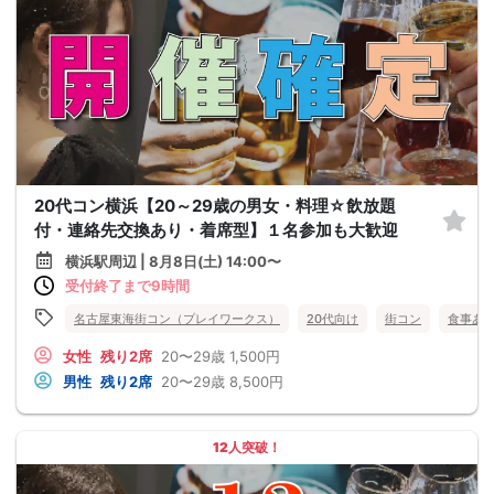
20代コン横浜【20～29歳の男女・料理☆飲放題
付・連絡先交換あり・着席型】１名参加も大歓迎
横浜駅周辺 | 8月8日(土) 14:00〜
受付終了まで9時間
名古屋東海街コン（プレイワークス）
20代向け
街コン
食事あ
女性
残り2席
20〜29歳
1,500円
男性
残り2席
20〜29歳
8,500円
12人突破！