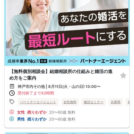
【無料個別相談会】結婚相談所の仕組みと婚活の進
め方をご案内
神戸市内その他 | 8月11日(火・山の日) 13:00〜
受付終了まで42時間
パートナーエージェント
女性無料
婚活セミナー
兵庫県
神
女性
残りわずか
20〜60歳
無料
男性
残りわずか
20〜60歳
無料