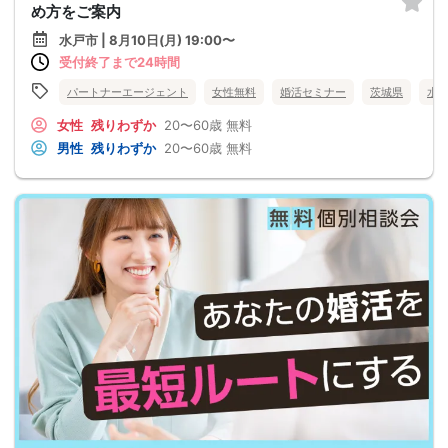
め方をご案内
水戸市 | 8月10日(月) 19:00〜
受付終了まで24時間
パートナーエージェント
女性無料
婚活セミナー
茨城県
水
女性
残りわずか
20〜60歳
無料
男性
残りわずか
20〜60歳
無料