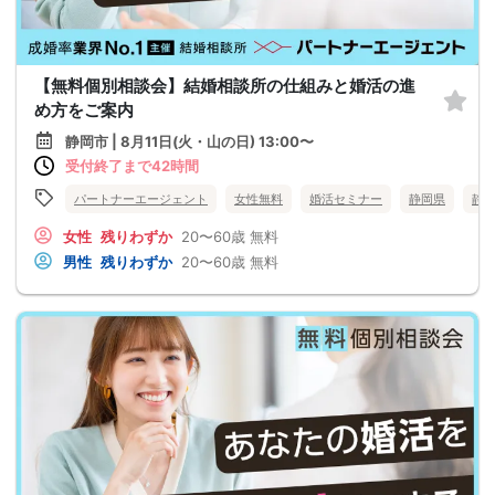
【無料個別相談会】結婚相談所の仕組みと婚活の進
め方をご案内
静岡市 | 8月11日(火・山の日) 13:00〜
受付終了まで42時間
パートナーエージェント
女性無料
婚活セミナー
静岡県
静
女性
残りわずか
20〜60歳
無料
男性
残りわずか
20〜60歳
無料