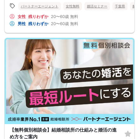
パートナーエージェント
女性無料
婚活セミナー
千葉県
船
女性
残りわずか
20〜60歳
無料
男性
残りわずか
20〜60歳
無料
【無料個別相談会】結婚相談所の仕組みと婚活の進
め方をご案内