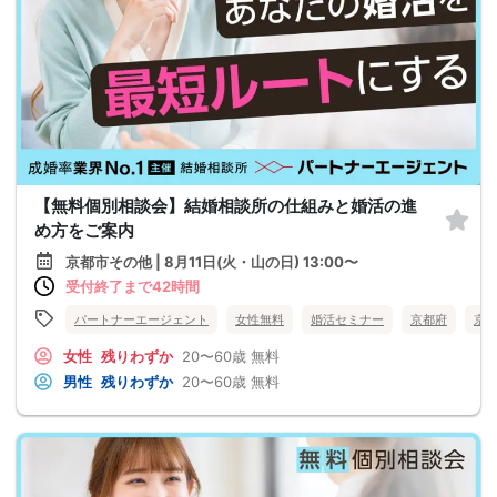
【無料個別相談会】結婚相談所の仕組みと婚活の進
め方をご案内
京都市その他 | 8月11日(火・山の日) 13:00〜
受付終了まで42時間
パートナーエージェント
女性無料
婚活セミナー
京都府
京
女性
残りわずか
20〜60歳
無料
男性
残りわずか
20〜60歳
無料