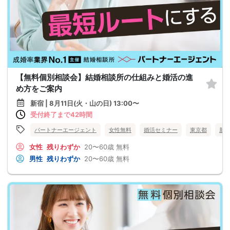
【無料個別相談会】結婚相談所の仕組みと婚活の進
め方をご案内
新宿 | 8月11日(火・山の日) 13:00〜
受付終了まで42時間
パートナーエージェント
女性無料
婚活セミナー
東京都
新
女性
残りわずか
20〜60歳
無料
男性
残りわずか
20〜60歳
無料