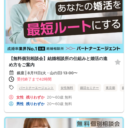
【無料個別相談会】結婚相談所の仕組みと婚活の進
め方をご案内
銀座 | 8月11日(火・山の日) 13:00〜
受付終了まで42時間
パートナーエージェント
女性無料
婚活セミナー
東京都
銀
女性
残りわずか
20〜60歳
無料
男性
残りわずか
20〜60歳
無料