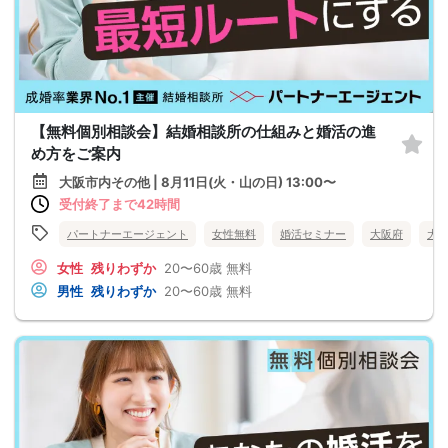
【無料個別相談会】結婚相談所の仕組みと婚活の進
め方をご案内
大阪市内その他 | 8月11日(火・山の日) 13:00〜
受付終了まで42時間
パートナーエージェント
女性無料
婚活セミナー
大阪府
大
女性
残りわずか
20〜60歳
無料
男性
残りわずか
20〜60歳
無料