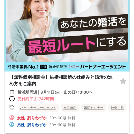
【無料個別相談会】結婚相談所の仕組みと婚活の進
め方をご案内
横浜駅周辺 | 8月11日(火・山の日) 13:00〜
受付終了まで42時間
パートナーエージェント
女性無料
婚活セミナー
神奈川県
女性
残りわずか
20〜60歳
無料
男性
残りわずか
20〜60歳
無料