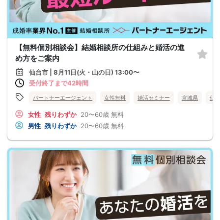
【無料個別相談会】結婚相談所の仕組みと婚活の進
め方をご案内
仙台市 | 8月11日(火・山の日) 13:00〜
受付終了まで42時間
パートナーエージェント
女性無料
婚活セミナー
宮城県
仙
女性
残りわずか
20〜60歳
無料
男性
残りわずか
20〜60歳
無料