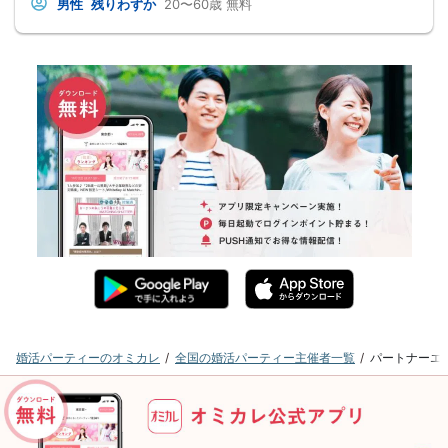
男性
残りわずか
20〜60歳
無料
婚活パーティーのオミカレ
全国の婚活パーティー主催者一覧
パートナーエ