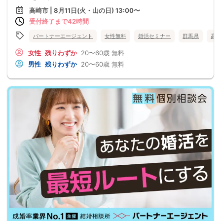
高崎市 | 8月11日(火・山の日) 13:00〜
受付終了まで42時間
パートナーエージェント
女性無料
婚活セミナー
群馬県
高
女性
残りわずか
20〜60歳
無料
男性
残りわずか
20〜60歳
無料