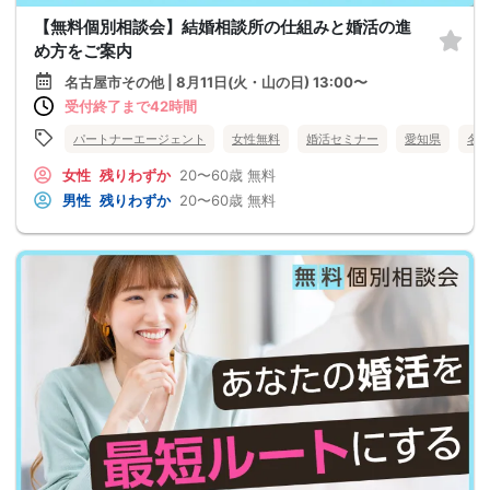
【無料個別相談会】結婚相談所の仕組みと婚活の進
め方をご案内
名古屋市その他 | 8月11日(火・山の日) 13:00〜
受付終了まで42時間
パートナーエージェント
女性無料
婚活セミナー
愛知県
名
女性
残りわずか
20〜60歳
無料
男性
残りわずか
20〜60歳
無料