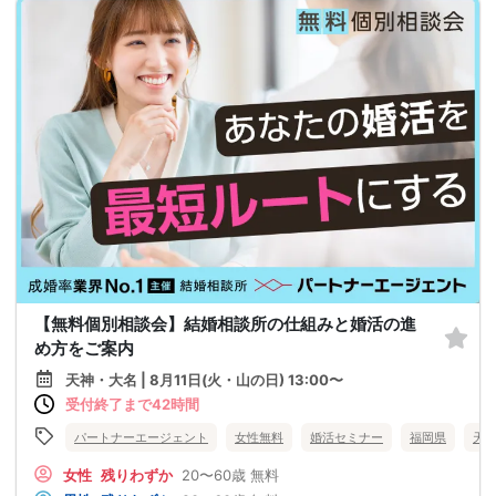
【無料個別相談会】結婚相談所の仕組みと婚活の進
め方をご案内
天神・大名 | 8月11日(火・山の日) 13:00〜
受付終了まで42時間
パートナーエージェント
女性無料
婚活セミナー
福岡県
天
女性
残りわずか
20〜60歳
無料