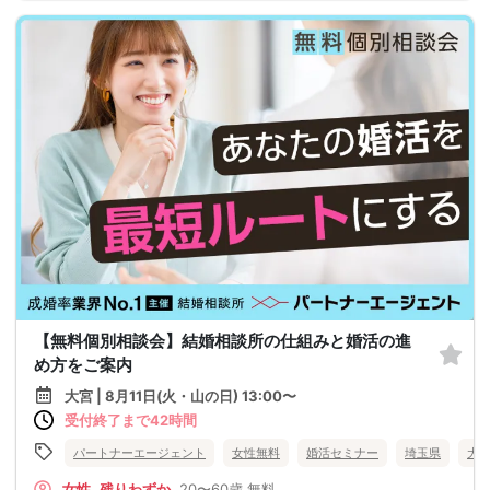
【無料個別相談会】結婚相談所の仕組みと婚活の進
め方をご案内
大宮 | 8月11日(火・山の日) 13:00〜
受付終了まで42時間
パートナーエージェント
女性無料
婚活セミナー
埼玉県
大
女性
残りわずか
20〜60歳
無料