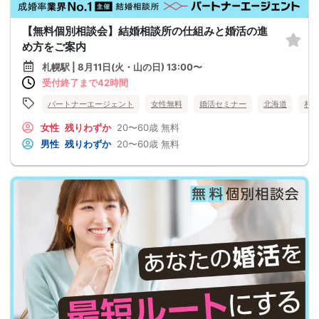
【無料個別相談会】結婚相談所の仕組みと婚活の進
め方をご案内
札幌駅 | 8月11日(火・山の日) 13:00〜
受付終了まで42時間
パートナーエージェント
女性無料
婚活セミナー
北海道
札
女性
残りわずか
20〜60歳
無料
男性
残りわずか
20〜60歳
無料