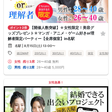
【開催人数突破】☆女性限定！美容グ
ポイント2倍
ッズプレゼント☆マンガ・アニメ・ゲーム好きor理
解者限定パーティー【全席個室】in名駅
名駅 | 8月15日(土) 13:00〜
婚活MAP
20代向け
30代向け
40代向け
個室
女性無料
女性
残り3席
26〜40歳
無料
男性
残り2席
28〜40歳
5,000円
女性急募！