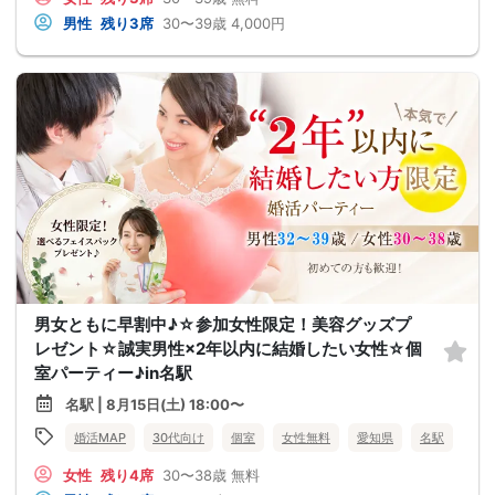
男性
残り3席
30〜39歳
4,000円
男女ともに早割中♪☆参加女性限定！美容グッズプ
レゼント☆誠実男性×2年以内に結婚したい女性☆個
室パーティー♪in名駅
名駅 | 8月15日(土) 18:00〜
婚活MAP
30代向け
個室
女性無料
愛知県
名駅
女性
残り4席
30〜38歳
無料