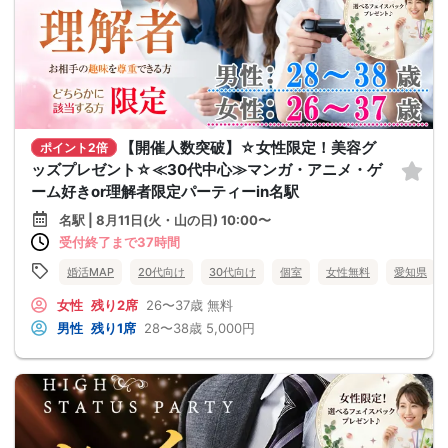
【開催人数突破】☆女性限定！美容グ
ポイント2倍
ッズプレゼント☆≪30代中心≫マンガ・アニメ・ゲ
ーム好きor理解者限定パーティーin名駅
名駅 | 8月11日(火・山の日) 10:00〜
受付終了まで37時間
婚活MAP
20代向け
30代向け
個室
女性無料
愛知県
女性
残り2席
26〜37歳
無料
男性
残り1席
28〜38歳
5,000円