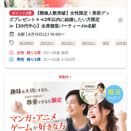
【開催人数突破】女性限定！美容グッ
ポイント2倍
ズプレゼント☆≪2年以内に結婚したい方限定
≫【30代中心】全席個室パーティー♪in名駅
名駅 | 8月15日(土) 10:00〜
婚活MAP
20代向け
30代向け
40代向け
個室
女性無料
女性
残り3席
29〜39歳
無料
男性
残り3席
32〜42歳
4,000円
早割中！