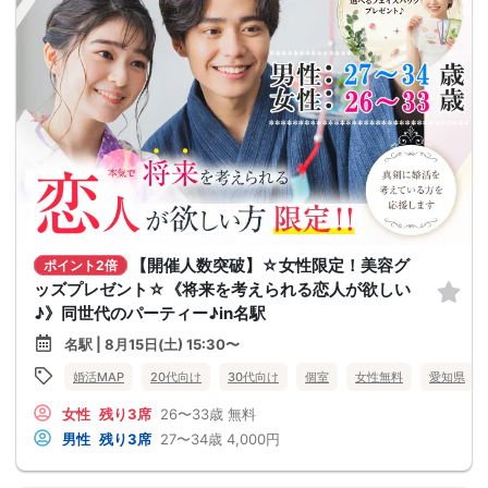
【開催人数突破】☆女性限定！美容グ
ポイント2倍
ッズプレゼント☆《将来を考えられる恋人が欲しい
♪》同世代のパーティー♪in名駅
名駅 | 8月15日(土) 15:30〜
婚活MAP
20代向け
30代向け
個室
女性無料
愛知県
女性
残り3席
26〜33歳
無料
男性
残り3席
27〜34歳
4,000円