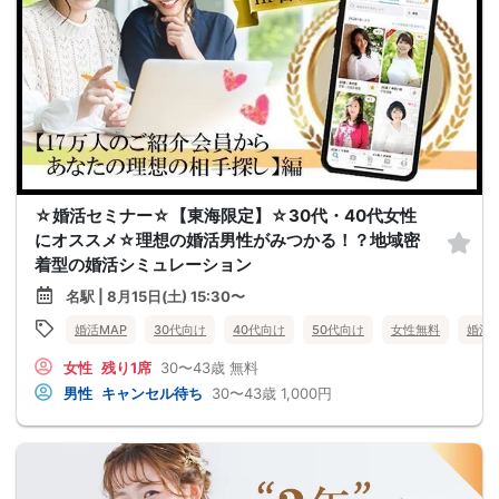
☆婚活セミナー☆【東海限定】☆30代・40代女性
にオススメ☆理想の婚活男性がみつかる！？地域密
着型の婚活シミュレーション
名駅 | 8月15日(土) 15:30〜
婚活MAP
30代向け
40代向け
50代向け
女性無料
婚活
女性
残り1席
30〜43歳
無料
男性
キャンセル待ち
30〜43歳
1,000円