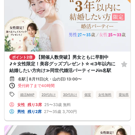
【開催人数突破】男女ともに早割中
ポイント2倍
♪☆女性限定！美容グッズプレゼント☆≪3年以内に
結婚したい方向け≫同世代婚活パーティー♪in名駅
名駅 | 8月11日(火・山の日) 13:00〜
受付終了まで40時間
婚活MAP
20代向け
30代向け
個室
女性無料
愛知県
女性
残り3席
25〜33歳
無料
男性
残り2席
27〜35歳
3,700円