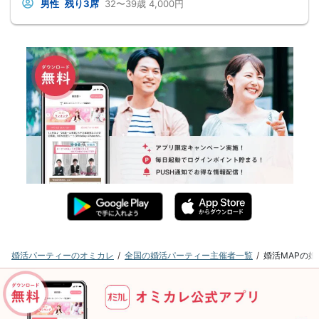
男性
残り3席
32〜39歳
4,000円
婚活パーティーのオミカレ
全国の婚活パーティー主催者一覧
婚活MAPの