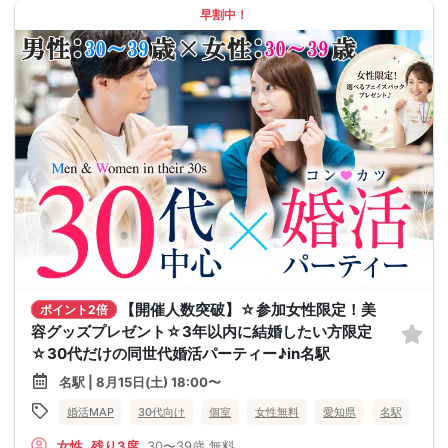
早割中！
【開催人数突破】☆参加女性限定！美
ポイント2倍
容グッズプレゼント☆3年以内に結婚したい方限定
☆30代だけの同世代婚活パーティー♪in名駅
名駅 | 8月15日(土) 18:00〜
婚活MAP
30代向け
個室
女性無料
愛知県
名駅
女性
残り3席
30〜39歳
無料