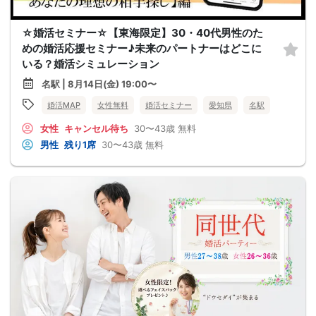
☆婚活セミナー☆【東海限定】30・40代男性のた
めの婚活応援セミナー♪未来のパートナーはどこに
いる？婚活シミュレーション
名駅 | 8月14日(金) 19:00〜
婚活MAP
女性無料
婚活セミナー
愛知県
名駅
女性
キャンセル待ち
30〜43歳
無料
男性
残り1席
30〜43歳
無料