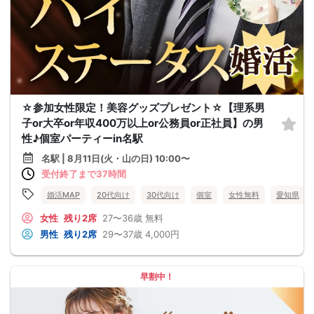
☆参加女性限定！美容グッズプレゼント☆【理系男
子or大卒or年収400万以上or公務員or正社員】の男
性♪個室パーティーin名駅
名駅 | 8月11日(火・山の日) 10:00〜
受付終了まで37時間
婚活MAP
20代向け
30代向け
個室
女性無料
愛知県
女性
残り2席
27〜36歳
無料
男性
残り2席
29〜37歳
4,000円
早割中！