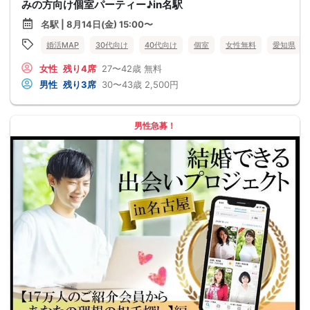
みの方向け個室パーティー♪in名駅
名駅 | 8月14日(金) 15:00〜
婚活MAP
30代向け
40代向け
個室
女性無料
愛知県
女性
残り4席
27〜42歳
無料
男性
残り3席
30〜43歳
2,500円
男性急募！