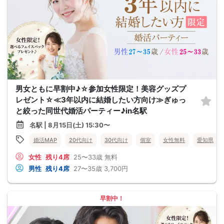
男女ともに早割中♪☆参加女性限定！美容グッズプ
レゼント☆≪3年以内に結婚したい方向け≫ぎゅっ
と絞った同世代婚活パーティー♪in名駅
名駅 | 8月15日(土) 15:30〜
婚活MAP
20代向け
30代向け
個室
女性無料
愛知県
女性
残り4席
25〜33歳
無料
男性
残り4席
27〜35歳
3,700円
早割中！