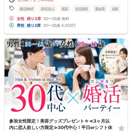
婚活MAP
30代向け
個室
女性無料
愛知県
名駅
女性
残り3席
30〜39歳
無料
男性
残り2席
30〜39歳
4,000円
参加女性限定！美容グッズプレゼント☆≪3ヶ月以
内に恋人欲しい方限定≫30代中心！平日orシフト休