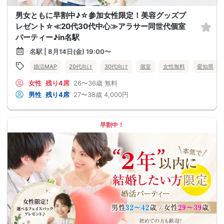
男女ともに早割中♪☆参加女性限定！美容グッズプ
レゼント☆≪20代30代中心≫アラサー同世代個室
パーティー♪in名駅
名駅 | 8月14日(金) 19:00〜
婚活MAP
20代向け
30代向け
個室
女性無料
愛知県
女性
残り4席
26〜36歳
無料
男性
残り4席
27〜38歳
4,000円
早割中！