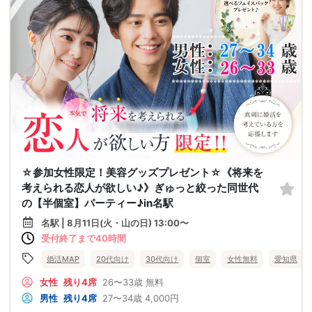
☆参加女性限定！美容グッズプレゼント☆《将来を
考えられる恋人が欲しい♪》ぎゅっと絞った同世代
の【半個室】パーティー♪in名駅
名駅 | 8月11日(火・山の日) 13:00〜
受付終了まで40時間
婚活MAP
20代向け
30代向け
個室
女性無料
愛知県
女性
残り4席
26〜33歳
無料
男性
残り4席
27〜34歳
4,000円