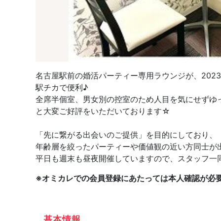
名古屋駅前の婚活パーティー専用ラウンジが、202
駅チカで便利♪
全席半個室、男女別の控室のため人目を気にせずゆ
と大変ご好評をいただいております☆
「先に繋がる出会いのご提供」を目的にしており、
年齢層を絞ったパーティーや価値観の近い方同士が
平日も週末も昼夜開催していますので、スタッフ一
※オミカレでの会員登録にあたっては本人確認が必
基本情報