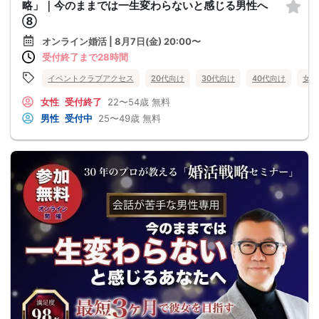
略」｜今のままでは一生変わらないと感じる男性へ
⑧
オンライン婚活 | 8月7日(金) 20:00〜
受付終了まで28時間
イベントクラブアクセス
20代向け
30代向け
40代向け
女性
女性
受付終了
22〜54歳
無料
男性
受付中
25〜49歳
無料