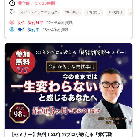
受付終了まで28時間
イベントクラブアクセス
20代向け
30代向け
40代向け
女性
女性
受付終了
22〜54歳
無料
男性
受付中
25〜49歳
無料
【セミナー】無料！30年のプロが教える「婚活戦