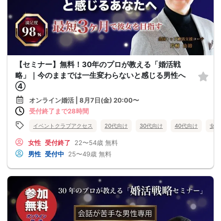
【セミナー】無料！30年のプロが教える「婚活戦
略」｜今のままでは一生変わらないと感じる男性へ
④
オンライン婚活 | 8月7日(金) 20:00〜
受付終了まで28時間
イベントクラブアクセス
20代向け
30代向け
40代向け
女性
女性
受付終了
22〜54歳
無料
男性
受付中
25〜49歳
無料