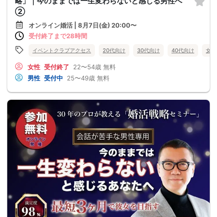
略」｜今のままでは一生変わらないと感じる男性へ
②
オンライン婚活 | 8月7日(金) 20:00〜
受付終了まで28時間
イベントクラブアクセス
20代向け
30代向け
40代向け
女性
女性
受付終了
22〜54歳
無料
男性
受付中
25〜49歳
無料