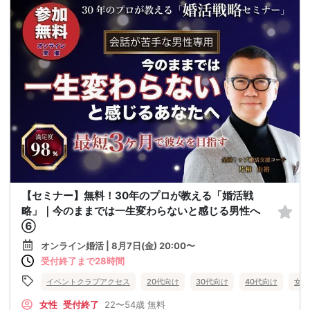
【セミナー】無料！30年のプロが教える「婚活戦
略」｜今のままでは一生変わらないと感じる男性へ
⑥
オンライン婚活 | 8月7日(金) 20:00〜
受付終了まで28時間
イベントクラブアクセス
20代向け
30代向け
40代向け
女性
女性
受付終了
22〜54歳
無料