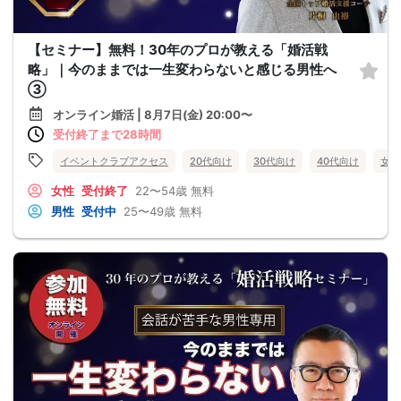
【セミナー】無料！30年のプロが教える「婚活戦
略」｜今のままでは一生変わらないと感じる男性へ
③
オンライン婚活 | 8月7日(金) 20:00〜
受付終了まで28時間
イベントクラブアクセス
20代向け
30代向け
40代向け
女性
女性
受付終了
22〜54歳
無料
男性
受付中
25〜49歳
無料