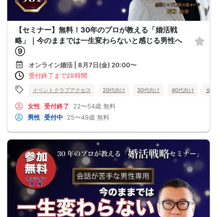
【セミナー】無料！30年のプロが教える「婚活戦
略」｜今のままでは一生変わらないと感じる男性へ
⑨
オンライン婚活 | 8月7日(金) 20:00〜
受付終了まで28時間
イベントクラブアクセス
20代向け
30代向け
40代向け
女性
女性
受付終了
22〜54歳
無料
男性
受付中
25〜49歳
無料