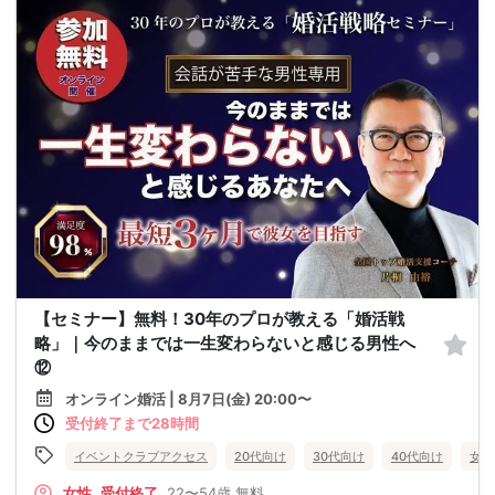
【セミナー】無料！30年のプロが教える「婚活戦
略」｜今のままでは一生変わらないと感じる男性へ
⑫
オンライン婚活 | 8月7日(金) 20:00〜
受付終了まで28時間
イベントクラブアクセス
20代向け
30代向け
40代向け
女性
女性
受付終了
22〜54歳
無料