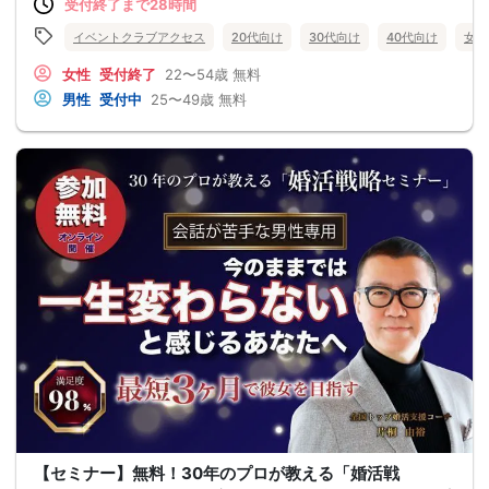
受付終了まで28時間
イベントクラブアクセス
20代向け
30代向け
40代向け
女性
女性
受付終了
22〜54歳
無料
男性
受付中
25〜49歳
無料
【セミナー】無料！30年のプロが教える「婚活戦