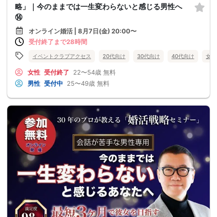
略」｜今のままでは一生変わらないと感じる男性へ
⑭
オンライン婚活 | 8月7日(金) 20:00〜
受付終了まで28時間
イベントクラブアクセス
20代向け
30代向け
40代向け
女性
女性
受付終了
22〜54歳
無料
男性
受付中
25〜49歳
無料