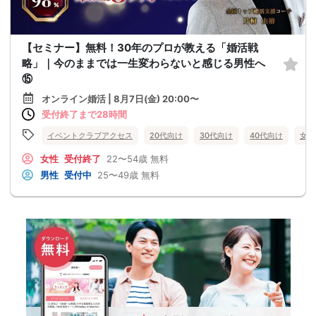
【セミナー】無料！30年のプロが教える「婚活戦
略」｜今のままでは一生変わらないと感じる男性へ
⑮
オンライン婚活 | 8月7日(金) 20:00〜
受付終了まで28時間
イベントクラブアクセス
20代向け
30代向け
40代向け
女性
女性
受付終了
22〜54歳
無料
男性
受付中
25〜49歳
無料