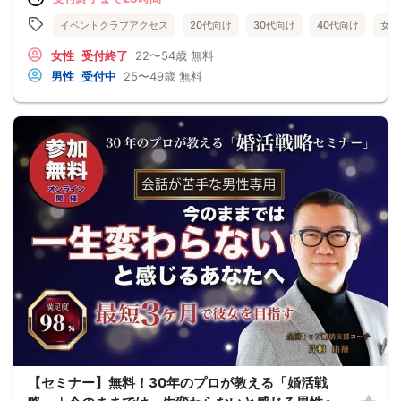
イベントクラブアクセス
20代向け
30代向け
40代向け
女性
女性
受付終了
22〜54歳
無料
男性
受付中
25〜49歳
無料
【セミナー】無料！30年のプロが教える「婚活戦