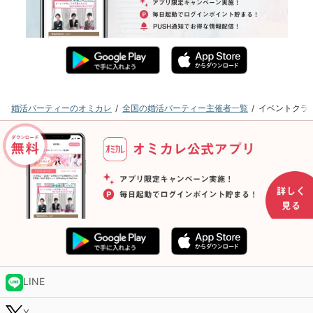
婚活パーティーのオミカレ
全国の婚活パーティー主催者一覧
イベントクラ
LINE
X