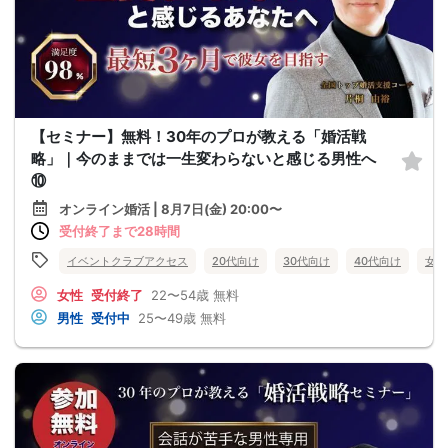
【セミナー】無料！30年のプロが教える「婚活戦
略」｜今のままでは一生変わらないと感じる男性へ
⑩
オンライン婚活 | 8月7日(金) 20:00〜
受付終了まで28時間
イベントクラブアクセス
20代向け
30代向け
40代向け
女性
女性
受付終了
22〜54歳
無料
男性
受付中
25〜49歳
無料