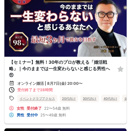
【セミナー】無料！30年のプロが教える「婚活戦
略」｜今のままでは一生変わらないと感じる男性へ
⑪
オンライン婚活 | 8月7日(金) 20:00〜
受付終了まで28時間
イベントクラブアクセス
20代向け
30代向け
40代向け
女性
女性
受付終了
22〜54歳
無料
男性
受付中
25〜49歳
無料