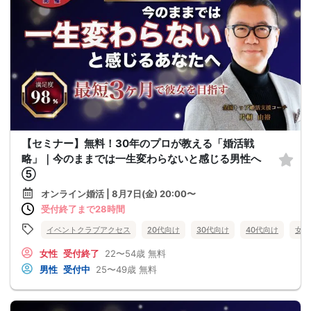
【セミナー】無料！30年のプロが教える「婚活戦
略」｜今のままでは一生変わらないと感じる男性へ
⑤
オンライン婚活 | 8月7日(金) 20:00〜
受付終了まで28時間
イベントクラブアクセス
20代向け
30代向け
40代向け
女性
女性
受付終了
22〜54歳
無料
男性
受付中
25〜49歳
無料