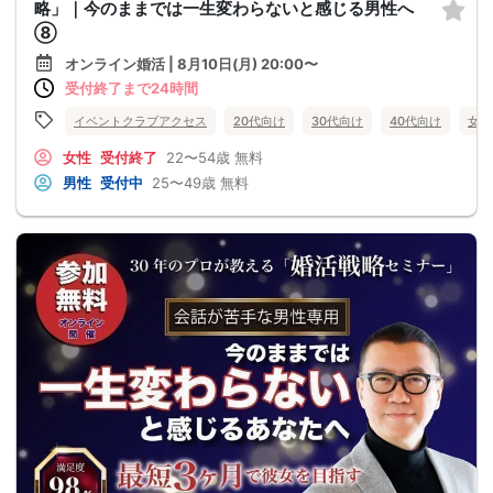
略」｜今のままでは一生変わらないと感じる男性へ
⑧
オンライン婚活 | 8月10日(月) 20:00〜
受付終了まで24時間
イベントクラブアクセス
20代向け
30代向け
40代向け
女性
女性
受付終了
22〜54歳
無料
男性
受付中
25〜49歳
無料