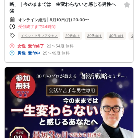
略」｜今のままでは一生変わらないと感じる男性へ
⑭
オンライン婚活 | 8月10日(月) 20:00〜
受付終了まで24時間
イベントクラブアクセス
20代向け
30代向け
40代向け
女性
女性
受付終了
22〜54歳
無料
男性
受付中
25〜49歳
無料