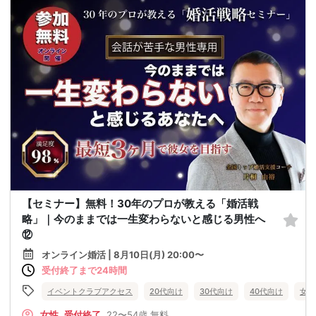
【セミナー】無料！30年のプロが教える「婚活戦
略」｜今のままでは一生変わらないと感じる男性へ
⑫
オンライン婚活 | 8月10日(月) 20:00〜
受付終了まで24時間
イベントクラブアクセス
20代向け
30代向け
40代向け
女性
女性
受付終了
22〜54歳
無料