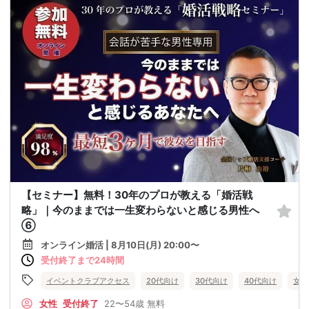
【セミナー】無料！30年のプロが教える「婚活戦
略」｜今のままでは一生変わらないと感じる男性へ
⑥
オンライン婚活 | 8月10日(月) 20:00〜
受付終了まで24時間
イベントクラブアクセス
20代向け
30代向け
40代向け
女性
女性
受付終了
22〜54歳
無料