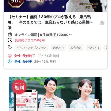
【セミナー】無料！30年のプロが教える「婚活戦
略」｜今のままでは一生変わらないと感じる男性へ
⑮
オンライン婚活 | 8月10日(月) 20:00〜
受付終了まで24時間
イベントクラブアクセス
20代向け
30代向け
40代向け
女性
女性
受付終了
22〜54歳
無料
男性
受付中
25〜49歳
無料