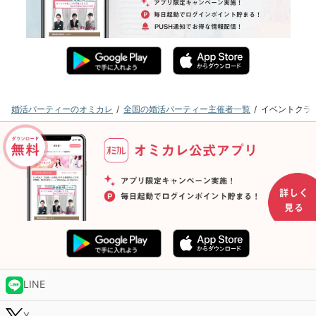
婚活パーティーのオミカレ
全国の婚活パーティー主催者一覧
イベントクラ
LINE
X