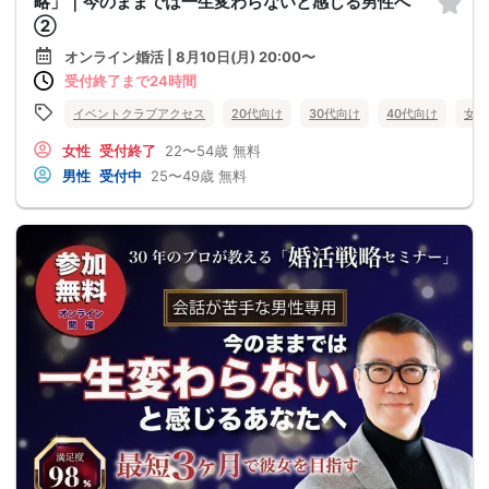
略」｜今のままでは一生変わらないと感じる男性へ
②
オンライン婚活 | 8月10日(月) 20:00〜
受付終了まで24時間
イベントクラブアクセス
20代向け
30代向け
40代向け
女性
女性
受付終了
22〜54歳
無料
男性
受付中
25〜49歳
無料