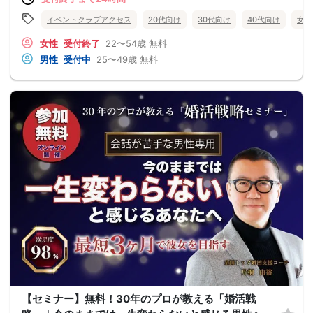
イベントクラブアクセス
20代向け
30代向け
40代向け
女性
女性
受付終了
22〜54歳
無料
男性
受付中
25〜49歳
無料
【セミナー】無料！30年のプロが教える「婚活戦