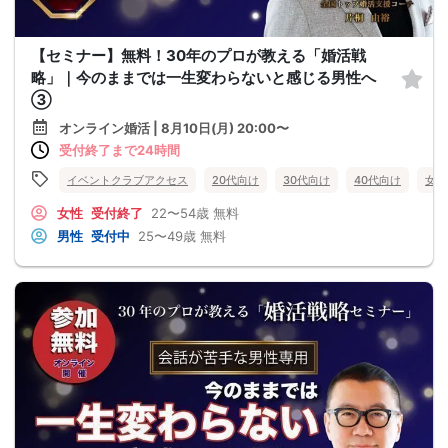
【セミナー】無料！30年のプロが教える「婚活戦
略」｜今のままでは一生変わらないと感じる男性へ
③
オンライン婚活 | 8月10日(月) 20:00〜
受付終了まで24時間
イベントクラブアクセス
20代向け
30代向け
40代向け
女性
女性
受付終了
22〜54歳
無料
男性
受付中
25〜49歳
無料