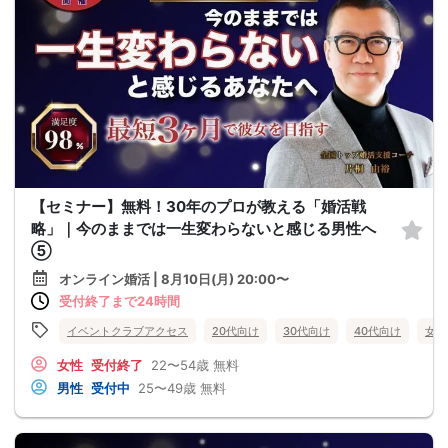
【セミナー】無料！30年のプロが教える「婚活戦
略」｜今のままでは一生変わらないと感じる男性へ
⑤
オンライン婚活 | 8月10日(月) 20:00〜
受付終了まで24時間
イベントクラブアクセス
20代向け
30代向け
40代向け
女性
女性
受付終了
22〜54歳
無料
男性
受付中
25〜49歳
無料