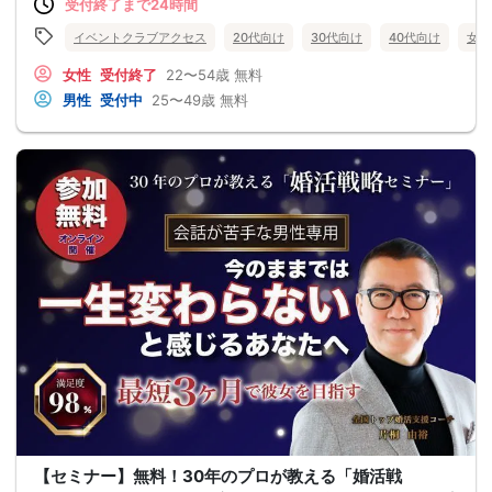
受付終了まで24時間
イベントクラブアクセス
20代向け
30代向け
40代向け
女性
女性
受付終了
22〜54歳
無料
男性
受付中
25〜49歳
無料
【セミナー】無料！30年のプロが教える「婚活戦