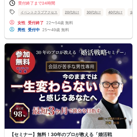
受付終了まで24時間
イベントクラブアクセス
20代向け
30代向け
40代向け
女性
女性
受付終了
22〜54歳
無料
男性
受付中
25〜49歳
無料
【セミナー】無料！30年のプロが教える「婚活戦