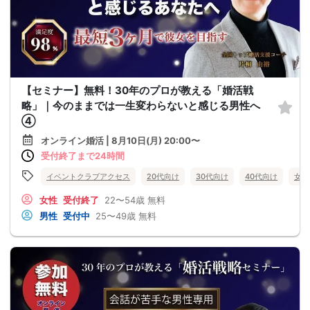
【セミナー】無料！30年のプロが教える「婚活戦
略」｜今のままでは一生変わらないと感じる男性へ
④
オンライン婚活 | 8月10日(月) 20:00〜
受付終了まで24時間
イベントクラブアクセス
20代向け
30代向け
40代向け
女性
女性
受付終了
22〜54歳
無料
男性
受付中
25〜49歳
無料