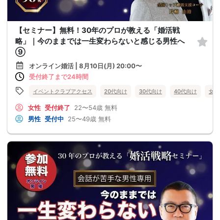
【セミナー】無料！30年のプロが教える「婚活戦
略」｜今のままでは一生変わらないと感じる男性へ
⑨
オンライン婚活 | 8月10日(月) 20:00〜
受付終了まで24時間
イベントクラブアクセス
20代向け
30代向け
40代向け
女性
女性
受付終了
22〜54歳
無料
男性
受付中
25〜49歳
無料