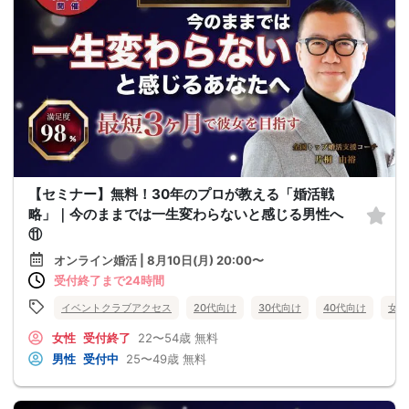
【セミナー】無料！30年のプロが教える「婚活戦
略」｜今のままでは一生変わらないと感じる男性へ
⑪
オンライン婚活 | 8月10日(月) 20:00〜
受付終了まで24時間
イベントクラブアクセス
20代向け
30代向け
40代向け
女性
女性
受付終了
22〜54歳
無料
男性
受付中
25〜49歳
無料