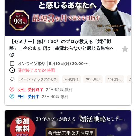
【セミナー】無料！30年のプロが教える「婚活戦
略」｜今のままでは一生変わらないと感じる男性へ
⑩
オンライン婚活 | 8月10日(月) 20:00〜
受付終了まで24時間
イベントクラブアクセス
20代向け
30代向け
40代向け
女性
女性
受付終了
22〜54歳
無料
男性
受付中
25〜49歳
無料