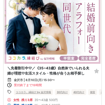
＼先着割引中♡／《35~43歳》自然体でいられる夫
婦が理想♡生活スタイル・性格が合うお相手探し
金沢市 | 8月10日(月) 15:30〜
受付終了まで19時間
ココカラ。縁結び by 金沢情報
30代向け
40代向け
個室
石
女性
残り3席
35〜43歳
500円