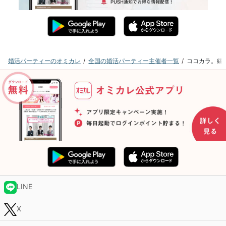
婚活パーティーのオミカレ
全国の婚活パーティー主催者一覧
ココカラ。縁
LINE
X