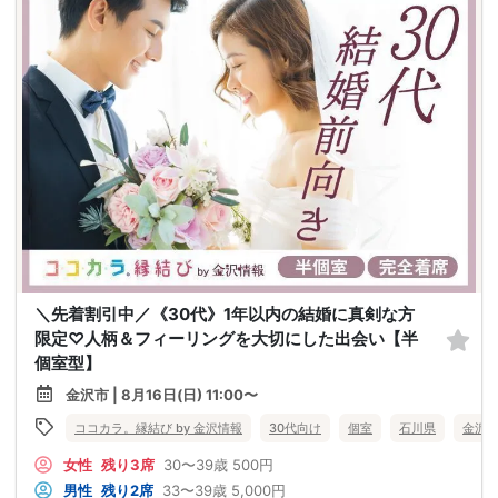
＼先着割引中／《30代》1年以内の結婚に真剣な方
限定♡人柄＆フィーリングを大切にした出会い【半
個室型】
金沢市 | 8月16日(日) 11:00〜
ココカラ。縁結び by 金沢情報
30代向け
個室
石川県
金沢
女性
残り3席
30〜39歳
500円
男性
残り2席
33〜39歳
5,000円