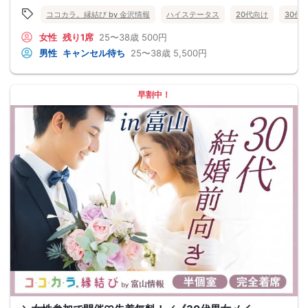
ココカラ。縁結び by 金沢情報
ハイステータス
20代向け
30代
女性
残り1席
25〜38歳
500円
男性
キャンセル待ち
25〜38歳
5,500円
早割中！