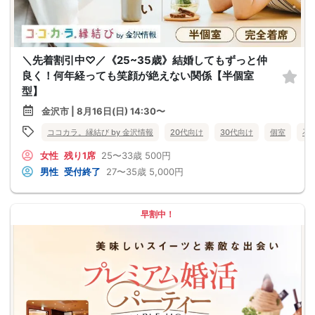
＼先着割引中♡／《25~35歳》結婚してもずっと仲
良く！何年経っても笑顔が絶えない関係【半個室
型】
金沢市 | 8月16日(日) 14:30〜
ココカラ。縁結び by 金沢情報
20代向け
30代向け
個室
石
女性
残り1席
25〜33歳
500円
男性
受付終了
27〜35歳
5,000円
早割中！