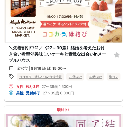
＼先着割引中♡／《27～39歳》結婚を考えたお付
き合い希望♡美味しいケーキと素敵な出会いinメー
プルハウス
金沢市 | 8月16日(日) 15:00〜
ココカラ。縁結び by 金沢情報
20代向け
30代向け
街コン
女性
残り3席
27〜39歳
1,500円
男性
受付終了
27〜39歳
6,000円
早割中！