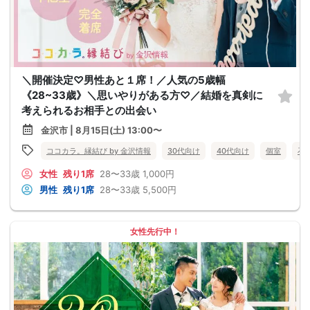
＼開催決定♡男性あと１席！／人気の5歳幅
《28~33歳》＼思いやりがある方♡／結婚を真剣に
考えられるお相手との出会い
金沢市 | 8月15日(土) 13:00〜
ココカラ。縁結び by 金沢情報
30代向け
40代向け
個室
石
女性
残り1席
28〜33歳
1,000円
男性
残り1席
28〜33歳
5,500円
女性先行中！