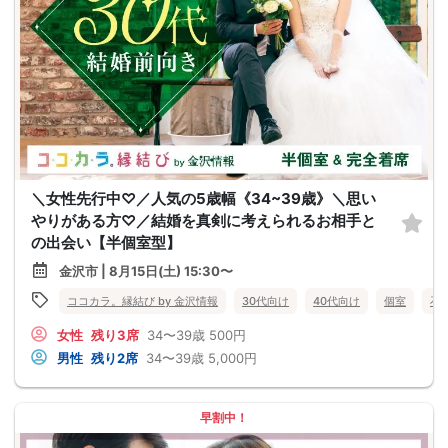
＼女性先行中♡／人気の5歳幅《34~39歳》＼思い
やりがある方♡／結婚を真剣に考えられるお相手と
の出会い【半個室型】
金沢市 | 8月15日(土) 15:30〜
ココカラ。縁結び by 金沢情報
30代向け
40代向け
個室
石
女性
残り3席
34〜39歳
500円
男性
残り2席
34〜39歳
5,000円
早割中！