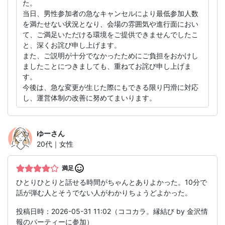
た。
当日、男性参加者の急なキャンセルにより最低参加人数
を満たせない状況となり、会場の雰囲気や進行面におい
て、ご満足いただける環境をご提供できませんでしたこ
と、深くお詫び申し上げます。
また、ご説明が十分でなかったためにご負担をおかけし
ましたことにつきましても、重ねてお詫び申し上げま
す。
今後は、急な変更が生じた際にもできる限り円滑に対応
し、運営体制の改善に努めてまいります。
ゆー
さん
20代｜女性
満足
ひとりひとりと話せる時間がちゃんとありよかった。10分で
話が弾む人とそうでない人がわかりちょうどよかった。
投稿日時：2026-05-31 11:02（ココカラ。縁結び by 金沢情
報のパーティーに参加）