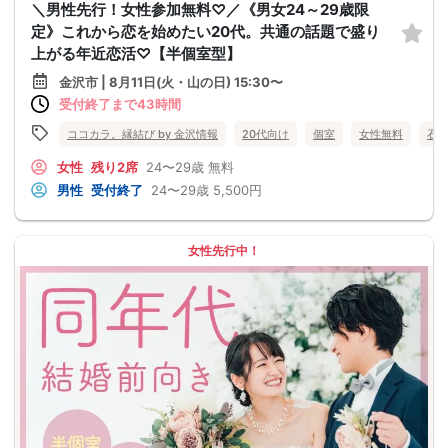
＼男性先行！女性参加無料♡／《男女24～29歳限
定》これから恋を始めたい20代。共通の話題で盛り
上がる年近恋活♡【半個室型】
金沢市 | 8月11日(火・山の日) 15:30〜
受付終了まで43時間
ココカラ。縁結び by 金沢情報
20代向け
個室
女性無料
石
女性
残り2席
24〜29歳
無料
男性
受付終了
24〜29歳
5,500円
女性先行中！