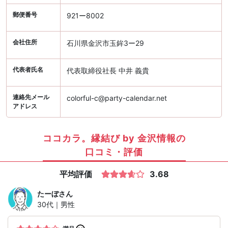
郵便番号
921ー8002
会社住所
石川県金沢市玉鉾3ー29
代表者氏名
代表取締役社長 中井 義貴
連絡先メール
colorful-c@party-calendar.net
アドレス
ココカラ。縁結び by 金沢情報の
口コミ・評価
平均評価
3.68
たーぼ
さん
30代｜男性