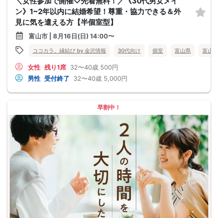
＼女性参加で開催♡先着無料！／《30代男女メイ
ン》1~2年以内に結婚希望！尊重・協力できる＆外
見に気を遣える方【半個室型】
富山市 | 8月16日(日) 14:00〜
ココカラ。縁結び by 金沢情報
30代向け
個室
富山県
富山
女性
残り1席
32〜40歳
500円
男性
受付終了
32〜40歳
5,000円
早割中！