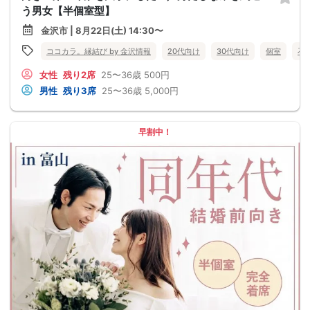
う男女【半個室型】
金沢市 | 8月22日(土) 14:30〜
ココカラ。縁結び by 金沢情報
20代向け
30代向け
個室
石
女性
残り2席
25〜36歳
500円
男性
残り3席
25〜36歳
5,000円
早割中！