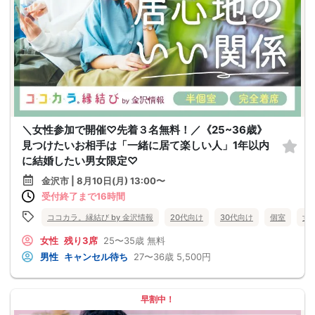
＼女性参加で開催♡先着３名無料！／《25~36歳》
見つけたいお相手は「一緒に居て楽しい人」1年以内
に結婚したい男女限定♡
金沢市 | 8月10日(月) 13:00〜
受付終了まで16時間
ココカラ。縁結び by 金沢情報
20代向け
30代向け
個室
女
女性
残り3席
25〜35歳
無料
男性
キャンセル待ち
27〜36歳
5,500円
早割中！