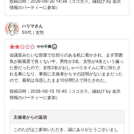
投稿日時：2026-06-20 14:38（ココカラ。縁結び by 金沢
情報のパーティーに参加）
ハリマ
さん
50代｜女性
やや不満
会議室みたいな部屋で仕切りのある机に着かされ、まず雰囲
気が殺風景で良くない中、男性が2名、女性が4名という偏っ
た形だったので、女性2名がおしゃべりタイムに常に待たさ
れる事になり、事前に主催者からその説明がないままだった
ので、最初は当惑したまま10分間1人で待たされた。
投稿日時：2026-06-15 15:40（ココカラ。縁結び by 金沢
情報のパーティーに参加）
主催者からの返信
このたびはご参加いただき、誠にありがとうございまし