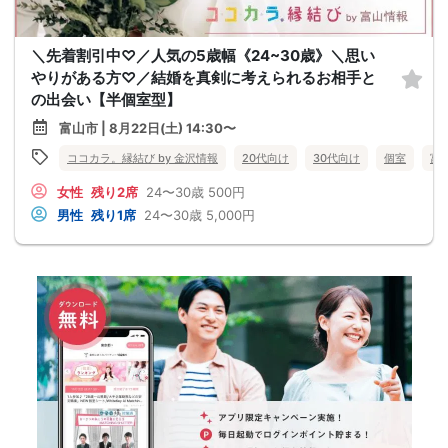
＼先着割引中♡／人気の5歳幅《24~30歳》＼思い
やりがある方♡／結婚を真剣に考えられるお相手と
の出会い【半個室型】
富山市 | 8月22日(土) 14:30〜
ココカラ。縁結び by 金沢情報
20代向け
30代向け
個室
富
女性
残り2席
24〜30歳
500円
男性
残り1席
24〜30歳
5,000円