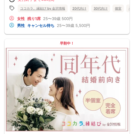
ココカラ。縁結び by 金沢情報
20代向け
30代向け
個室
石
女性
残り1席
25〜39歳
500円
男性
キャンセル待ち
25〜39歳
5,500円
早割中！