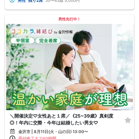
男性
残り2席
35〜43歳
5,000円
男性先行中！
＼開催決定♡女性あと１席／《25~39歳》真剣度
◎！年内に交際・今年は結婚したい男女♡
金沢市 | 8月11日(火・山の日) 13:00〜
受付終了まで40時間