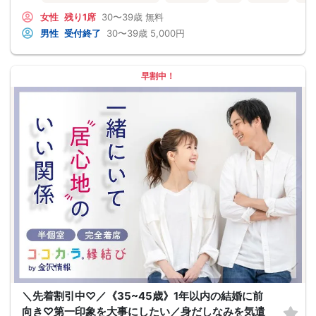
女性
残り1席
30〜39歳
無料
男性
受付終了
30〜39歳
5,000円
早割中！
＼先着割引中♡／《35~45歳》1年以内の結婚に前
向き♡第一印象を大事にしたい／身だしなみを気遣