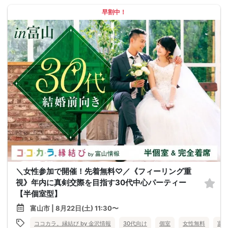
早割中！
＼女性参加で開催！先着無料♡／《フィーリング重
視》年内に真剣交際を目指す30代中心パーティー
【半個室型】
富山市 | 8月22日(土) 11:30〜
ココカラ。縁結び by 金沢情報
30代向け
個室
女性無料
富