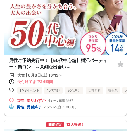
男性ご予約先行中！【50代中心編】婚活パーティ
ー・街コン ～真剣な出会い～
大宮 | 8月8日(土) 13:15〜
受付終了まで34時間
TMSイベント
40代向け
50代向け
女性無料
埼玉県
大宮
女性
残りわずか
42〜58歳
無料
男性
受付終了
45〜65歳
4,800円
開催確定
12人突破！