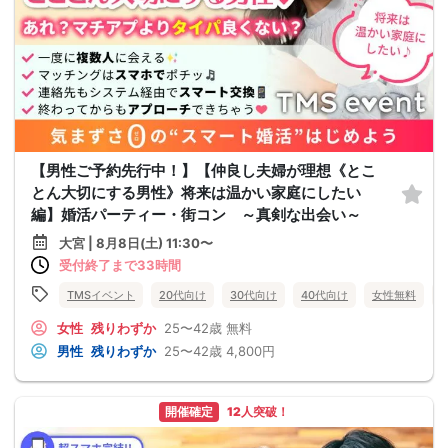
【男性ご予約先行中！】【仲良し夫婦が理想《とこ
とん大切にする男性》将来は温かい家庭にしたい
編】婚活パーティー・街コン ～真剣な出会い～
大宮 | 8月8日(土) 11:30〜
受付終了まで33時間
TMSイベント
20代向け
30代向け
40代向け
女性無料
女性
残りわずか
25〜42歳
無料
男性
残りわずか
25〜42歳
4,800円
開催確定
12人突破！