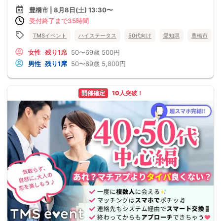
豊橋市 | 8月8日(土) 13:30〜
受付終了まで35時間
TMSイベント
ハイステータス
50代向け
愛知県
豊橋市
女性
残り1席
50〜69歳
500円
男性
残り1席
50〜69歳
5,800円
開催確定
10人突破！