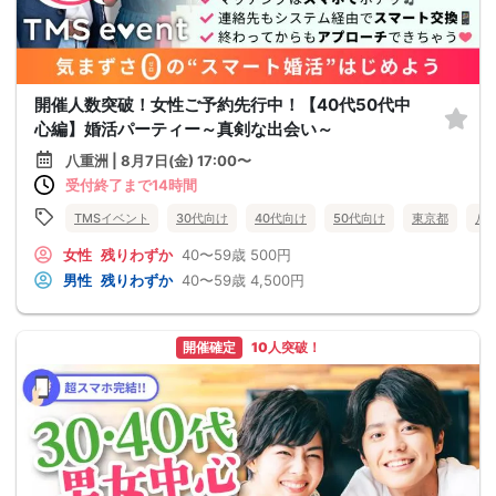
開催人数突破！女性ご予約先行中！【40代50代中
心編】婚活パーティー～真剣な出会い～
八重洲 | 8月7日(金) 17:00〜
受付終了まで14時間
TMSイベント
30代向け
40代向け
50代向け
東京都
八
女性
残りわずか
40〜59歳
500円
男性
残りわずか
40〜59歳
4,500円
開催確定
10人突破！