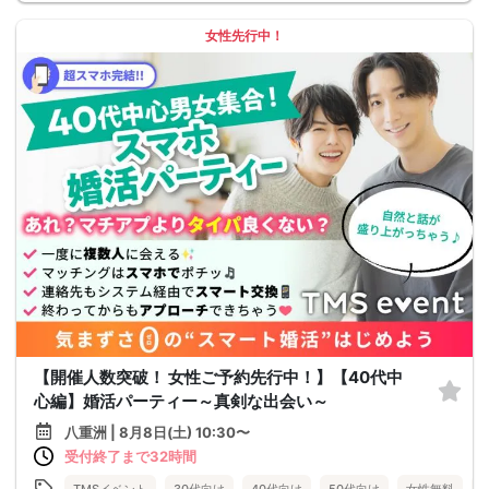
女性先行中！
【開催人数突破！ 女性ご予約先行中！】【40代中
心編】婚活パーティー～真剣な出会い～
八重洲 | 8月8日(土) 10:30〜
受付終了まで32時間
TMSイベント
30代向け
40代向け
50代向け
女性無料