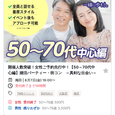
開催人数突破！女性ご予約先行中！【50～70代中
心編】婚活パーティー・街コン ～真剣な出会い～
梅田 | 8月7日(金) 19:00〜
受付終了まで16時間
TMSイベント
50代向け
大阪府
梅田
女性
受付終了
50〜79歳
500円
男性
残りわずか
50〜79歳
3,500円