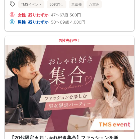
TMSイベント
50代向け
東京都
八重洲
女性
残りわずか
47〜67歳
500円
男性
残りわずか
50〜69歳
4,000円
男性先行中！
【20代限定★おしゃれ好き集合】ファッションを楽