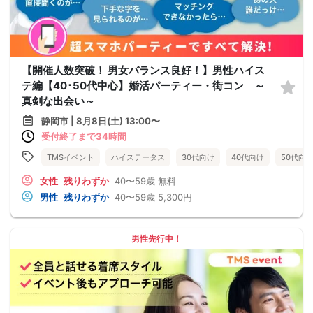
【開催人数突破！ 男女バランス良好！】男性ハイス
テ編【40･50代中心】婚活パーティー・街コン ～
真剣な出会い～
静岡市 | 8月8日(土) 13:00〜
受付終了まで34時間
TMSイベント
ハイステータス
30代向け
40代向け
50代向
女性
残りわずか
40〜59歳
無料
男性
残りわずか
40〜59歳
5,300円
男性先行中！