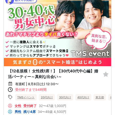
【12名規模！ 女性残1席！】【30代40代中心編】婚
活パーティー～真剣な出会い～
有楽町 | 8月8日(土) 12:30〜
受付終了まで34時間
TMSイベント
20代向け
30代向け
40代向け
東京都
有
女性
受付終了
32〜47歳
1,000円
男性
残り4席
34〜49歳
4,500円