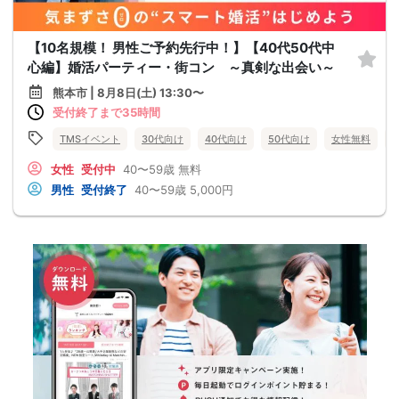
【10名規模！ 男性ご予約先行中！】【40代50代中
心編】婚活パーティー・街コン ～真剣な出会い～
熊本市 | 8月8日(土) 13:30〜
受付終了まで35時間
TMSイベント
30代向け
40代向け
50代向け
女性無料
女性
受付中
40〜59歳
無料
男性
受付終了
40〜59歳
5,000円