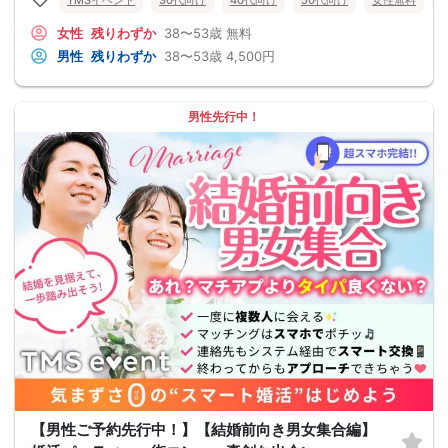
女性
残りわずか
38〜53歳
無料
男性
残りわずか
38〜53歳
4,500円
男性先行中！
【男性ご予約先行中！】【結婚前向き男女集合編】