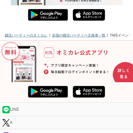
婚活パーティーのオミカレ
全国の婚活パーティー主催者一覧
TMSイベン
LINE
X