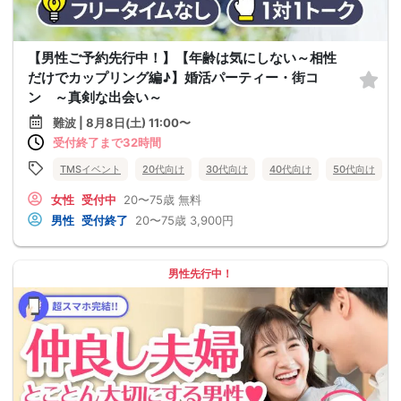
【男性ご予約先行中！】【年齢は気にしない～相性
だけでカップリング編♪】婚活パーティー・街コ
ン ～真剣な出会い～
難波 | 8月8日(土) 11:00〜
受付終了まで32時間
TMSイベント
20代向け
30代向け
40代向け
50代向け
女性
受付中
20〜75歳
無料
男性
受付終了
20〜75歳
3,900円
男性先行中！