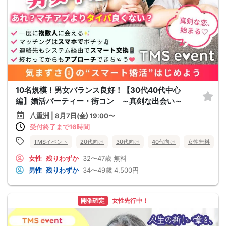
10名規模！男女バランス良好！【30代40代中心
編】婚活パーティー・街コン ～真剣な出会い～
八重洲 | 8月7日(金) 19:00〜
受付終了まで16時間
TMSイベント
20代向け
30代向け
40代向け
女性無料
女性
残りわずか
32〜47歳
無料
男性
残りわずか
34〜49歳
4,500円
開催確定
女性先行中！