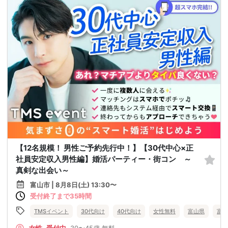
【12名規模！ 男性ご予約先行中！】【30代中心×正
社員安定収入男性編】婚活パーティー・街コン ～
真剣な出会い～
富山市 | 8月8日(土) 13:30〜
受付終了まで35時間
TMSイベント
30代向け
40代向け
女性無料
富山県
富山