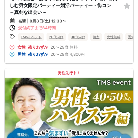
しむ男女限定パーティー婚活パーティー・街コン
～真剣な出会い～
名駅 | 8月8日(土) 12:30〜
受付終了まで34時間
TMSイベント
20代向け
30代向け
個室
女性無料
愛知県
女性
残りわずか
20〜29歳
無料
男性
残りわずか
20〜29歳
4,800円
男性先行中！