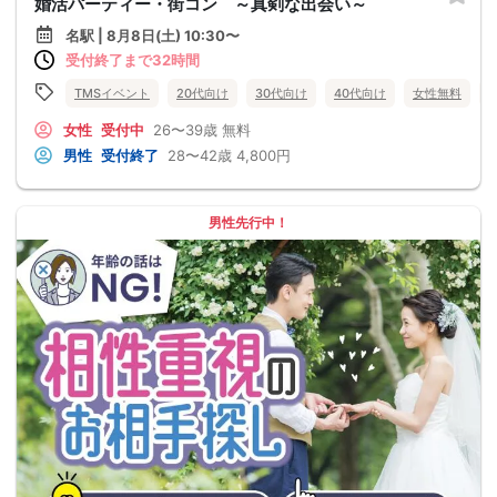
婚活パーティー・街コン ～真剣な出会い～
名駅 | 8月8日(土) 10:30〜
受付終了まで32時間
TMSイベント
20代向け
30代向け
40代向け
女性無料
女性
受付中
26〜39歳
無料
男性
受付終了
28〜42歳
4,800円
男性先行中！