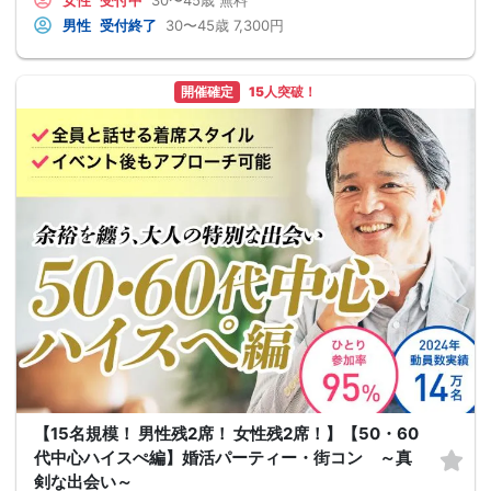
女性
受付中
30〜45歳
無料
男性
受付終了
30〜45歳
7,300円
開催確定
15人突破！
【15名規模！ 男性残2席！ 女性残2席！】【50・60
代中心ハイスぺ編】婚活パーティー・街コン ～真
剣な出会い～