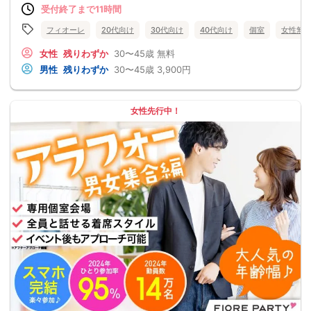
受付終了まで11時間
フィオーレ
20代向け
30代向け
40代向け
個室
女性無
女性
残りわずか
30〜45歳
無料
男性
残りわずか
30〜45歳
3,900円
女性先行中！