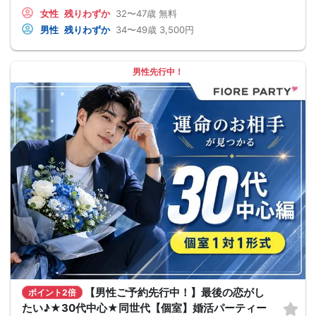
女性
残りわずか
32〜47歳
無料
男性
残りわずか
34〜49歳
3,500円
男性先行中！
【男性ご予約先行中！】最後の恋がし
ポイント2倍
たい♪★30代中心★同世代【個室】婚活パーティー