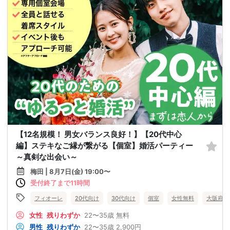
【12名規模！ 男女バランス良好！】【20代中心
編】ステキなご縁が繋がる【個室】婚活パーティー
～真剣な出会い～
梅田 | 8月7日(金) 19:00〜
受付終了まで11時間
フィオーレ
20代向け
30代向け
個室
女性無料
大阪府
女性
残りわずか
22〜35歳
無料
男性
残りわずか
22〜35歳
2,900円