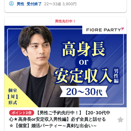
男性
受付終了
22〜33歳
3,900円
男性先行中！
【男性ご予約先行中！】【20･30代中
ポイント2倍
心★高身長or安定収入男性編】必ず全員と話せる
☆【個室】婚活パーティー～真剣な出会い～