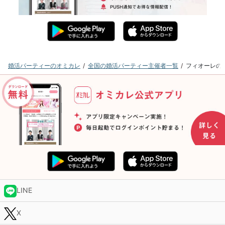
婚活パーティーのオミカレ
全国の婚活パーティー主催者一覧
フィオーレの
LINE
X