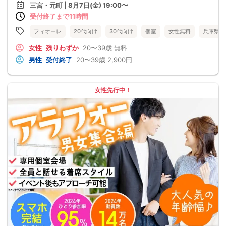
三宮・元町 | 8月7日(金) 19:00〜
受付終了まで11時間
フィオーレ
20代向け
30代向け
個室
女性無料
兵庫県
女性
残りわずか
20〜39歳
無料
男性
受付終了
20〜39歳
2,900円
女性先行中！