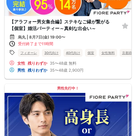
【アラフォー男女集合編】ステキなご縁が繋がる
【個室】婚活パーティー～真剣な出会い～
烏丸 | 8月7日(金) 19:00〜
受付終了まで11時間
フィオーレ
30代向け
40代向け
個室
女性無料
京都府
女性
残りわずか
35〜48歳
無料
男性
残りわずか
35〜48歳
2,900円
男性先行中！