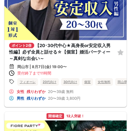
【20･30代中心★高身長or安定収入男
ポイント2倍
性編】必ず全員と話せる☆【個室】婚活パーティー
～真剣な出会い～
岡山市 | 8月7日(金) 19:00〜
受付終了まで11時間
フィオーレ
20代向け
30代向け
個室
女性無料
岡山県
女性
残りわずか
20〜39歳
無料
男性
残りわずか
20〜39歳
3,800円
開催確定
12人突破！