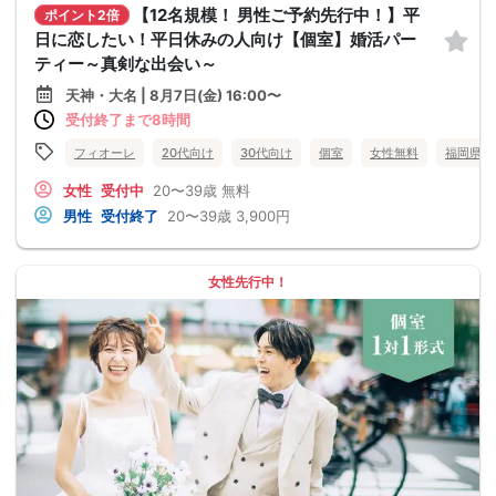
【12名規模！ 男性ご予約先行中！】平
ポイント2倍
日に恋したい！平日休みの人向け【個室】婚活パー
ティー～真剣な出会い～
天神・大名 | 8月7日(金) 16:00〜
受付終了まで8時間
フィオーレ
20代向け
30代向け
個室
女性無料
福岡県
女性
受付中
20〜39歳
無料
男性
受付終了
20〜39歳
3,900円
女性先行中！