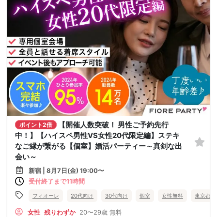
【開催人数突破！ 男性ご予約先行
ポイント2倍
中！】【ハイスペ男性VS女性20代限定編】ステキ
なご縁が繋がる【個室】婚活パーティー～真剣な出
会い～
新宿 | 8月7日(金) 19:00〜
受付終了まで11時間
フィオーレ
20代向け
30代向け
個室
女性無料
東京都
女性
残りわずか
20〜29歳
無料