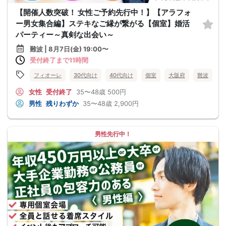
【開催人数突破！ 女性ご予約先行中！】【アラフォ
ー男女集合編】ステキなご縁が繋がる【個室】婚活
パーティー～真剣な出会い～
難波 | 8月7日(金) 19:00〜
受付終了まで11時間
フィオーレ
30代向け
40代向け
個室
大阪府
難波
女性
受付終了
35〜48歳
500円
男性
残りわずか
35〜48歳
2,900円
男性先行中！