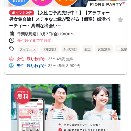
【女性ご予約先行中！】【アラフォー
ポイント2倍
男女集合編】ステキなご縁が繋がる【個室】婚活パ
ーティー～真剣な出会い～
千葉駅周辺 | 8月7日(金) 19:00〜
受付終了まで11時間
フィオーレ
30代向け
40代向け
個室
女性無料
千葉県
女性
残りわずか
35〜48歳
無料
男性
残りわずか
35〜48歳
3,900円