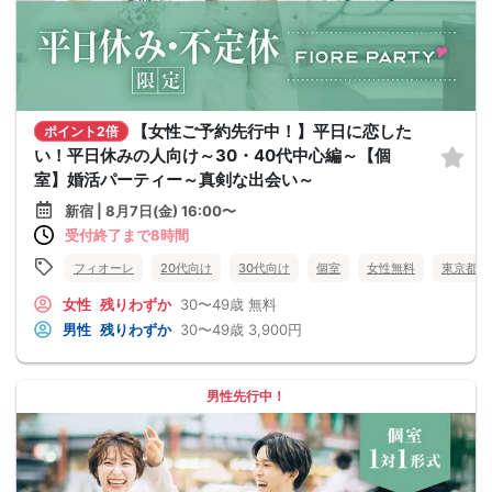
【女性ご予約先行中！】平日に恋した
ポイント2倍
い！平日休みの人向け～30・40代中心編～【個
室】婚活パーティー～真剣な出会い～
新宿 | 8月7日(金) 16:00〜
受付終了まで8時間
フィオーレ
20代向け
30代向け
個室
女性無料
東京都
女性
残りわずか
30〜49歳
無料
男性
残りわずか
30〜49歳
3,900円
男性先行中！