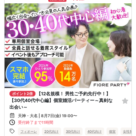
【12名規模！ 男性ご予約先行中！】
ポイント2倍
【30代40代中心編】個室婚活パーティー～真剣な
出会い～
天神・大名 | 8月7日(金) 19:00〜
受付終了まで11時間
フィオーレ
20代向け
30代向け
40代向け
個室
女性無