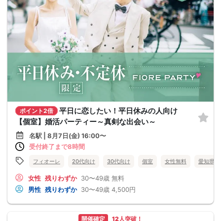
平日に恋したい！平日休みの人向け
ポイント2倍
【個室】婚活パーティー～真剣な出会い～
名駅 | 8月7日(金) 16:00〜
受付終了まで8時間
フィオーレ
20代向け
30代向け
個室
女性無料
愛知県
女性
残りわずか
30〜49歳
無料
男性
残りわずか
30〜49歳
4,500円
開催確定
12人突破！