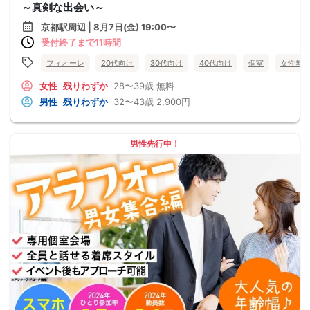
～真剣な出会い～
京都駅周辺 | 8月7日(金) 19:00〜
受付終了まで11時間
フィオーレ
20代向け
30代向け
40代向け
個室
女性無
女性
残りわずか
28〜39歳
無料
男性
残りわずか
32〜43歳
2,900円
男性先行中！