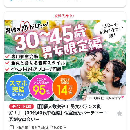
女性先行中！
【開催人数突破！ 男女バランス良
ポイント2倍
好！】【30代40代中心編】個室婚活パーティー～
真剣な出会い～
仙台市 | 8月7日(金) 19:00〜