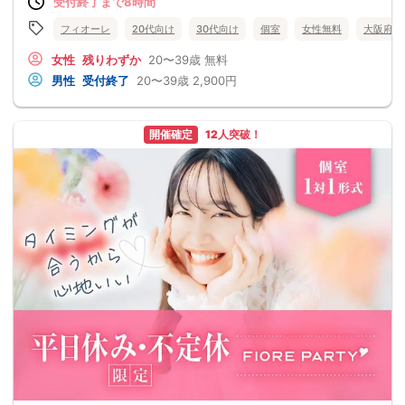
受付終了まで8時間
フィオーレ
20代向け
30代向け
個室
女性無料
大阪府
女性
残りわずか
20〜39歳
無料
男性
受付終了
20〜39歳
2,900円
開催確定
12人突破！