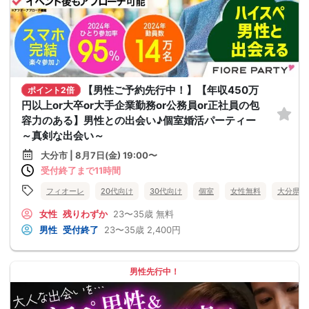
【男性ご予約先行中！】【年収450万
ポイント2倍
円以上or大卒or大手企業勤務or公務員or正社員の包
容力のある】男性との出会い♪個室婚活パーティー
～真剣な出会い～
大分市 | 8月7日(金) 19:00〜
受付終了まで11時間
フィオーレ
20代向け
30代向け
個室
女性無料
大分県
女性
残りわずか
23〜35歳
無料
男性
受付終了
23〜35歳
2,400円
男性先行中！