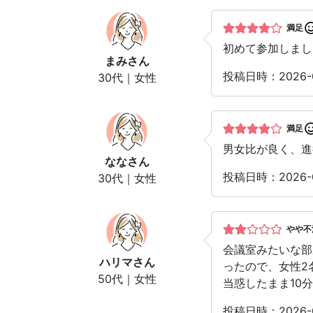
満足
初めて参加しまし
まみ
さん
投稿日時：2026-
30代｜女性
満足
男女比が良く、進
なな
さん
投稿日時：2026-
30代｜女性
やや不
会議室みたいな部
ハリマ
さん
ったので、女性2
50代｜女性
当惑したまま10
投稿日時：2026-