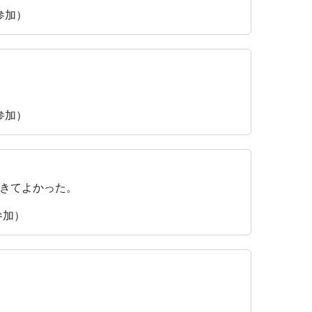
に参加）
に参加）
きてよかった。
参加）