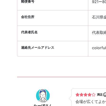
郵便番号
921ー8
会社住所
石川県金
代表者氏名
代表取締
連絡先メールアドレス
colorfu
満足
会場が広くてよか
たーぼ
さん