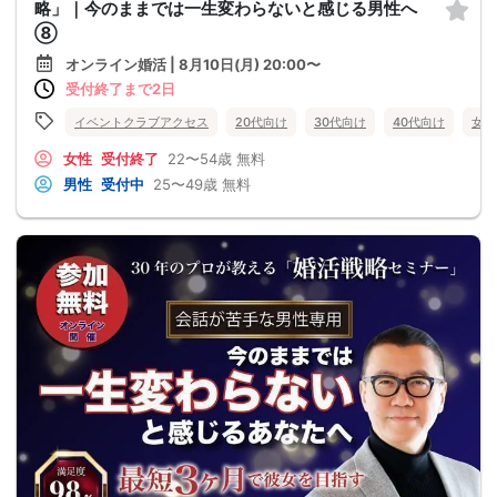
略」｜今のままでは一生変わらないと感じる男性へ
⑧
オンライン婚活 | 8月10日(月) 20:00〜
受付終了まで2日
イベントクラブアクセス
20代向け
30代向け
40代向け
女性
女性
受付終了
22〜54歳
無料
男性
受付中
25〜49歳
無料