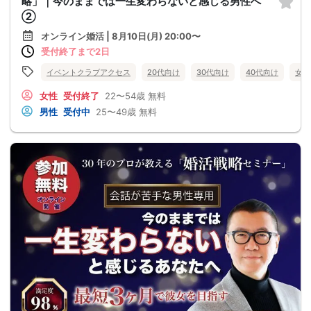
略」｜今のままでは一生変わらないと感じる男性へ
②
オンライン婚活 | 8月10日(月) 20:00〜
受付終了まで2日
イベントクラブアクセス
20代向け
30代向け
40代向け
女性
女性
受付終了
22〜54歳
無料
男性
受付中
25〜49歳
無料