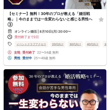
【セミナー】無料！30年のプロが教える「婚活戦
略」｜今のままでは一生変わらないと感じる男性へ
③
オンライン婚活 | 8月10日(月) 20:00〜
受付終了まで2日
イベントクラブアクセス
20代向け
30代向け
40代向け
女性
女性
受付終了
22〜54歳
無料
男性
受付中
25〜49歳
無料