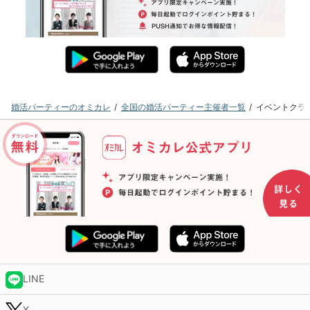
婚活パーティーのオミカレ
全国の婚活パーティー主催者一覧
イベントクラ
LINE
X