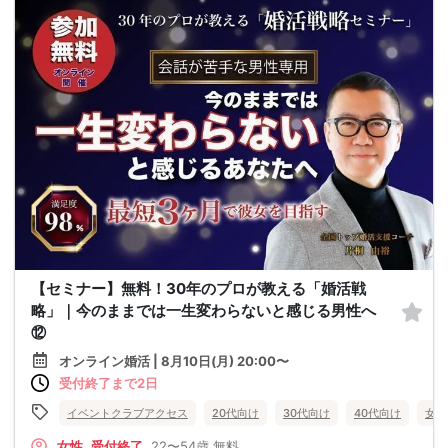
【セミナー】無料！30年のプロが教える「婚活戦
略」｜今のままでは一生変わらないと感じる男性へ
⑫
オンライン婚活 | 8月10日(月) 20:00〜
受付終了まで2日
イベントクラブアクセス
20代向け
30代向け
40代向け
女性
女性
受付終了
22〜54歳
無料