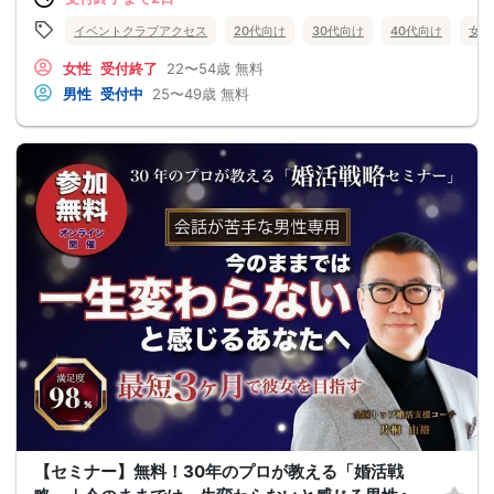
イベントクラブアクセス
20代向け
30代向け
40代向け
女性
女性
受付終了
22〜54歳
無料
男性
受付中
25〜49歳
無料
【セミナー】無料！30年のプロが教える「婚活戦