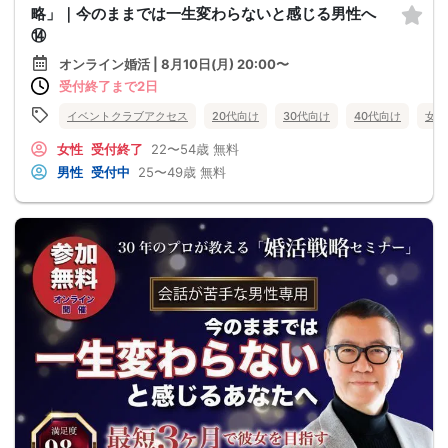
略」｜今のままでは一生変わらないと感じる男性へ
⑭
オンライン婚活 | 8月10日(月) 20:00〜
受付終了まで2日
イベントクラブアクセス
20代向け
30代向け
40代向け
女性
女性
受付終了
22〜54歳
無料
男性
受付中
25〜49歳
無料