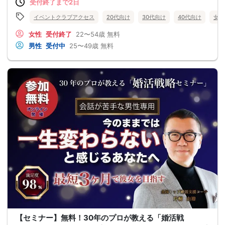
受付終了まで2日
イベントクラブアクセス
20代向け
30代向け
40代向け
女性
女性
受付終了
22〜54歳
無料
男性
受付中
25〜49歳
無料
【セミナー】無料！30年のプロが教える「婚活戦