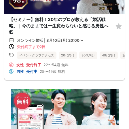
【セミナー】無料！30年のプロが教える「婚活戦
略」｜今のままでは一生変わらないと感じる男性へ
⑮
オンライン婚活 | 8月10日(月) 20:00〜
受付終了まで2日
イベントクラブアクセス
20代向け
30代向け
40代向け
女性
女性
受付終了
22〜54歳
無料
男性
受付中
25〜49歳
無料