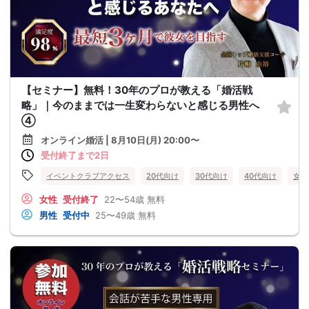
【セミナー】無料！30年のプロが教える「婚活戦
略」｜今のままでは一生変わらないと感じる男性へ
④
オンライン婚活 | 8月10日(月) 20:00〜
受付終了まで2日
イベントクラブアクセス
20代向け
30代向け
40代向け
女性
女性
受付終了
22〜54歳
無料
男性
受付中
25〜49歳
無料