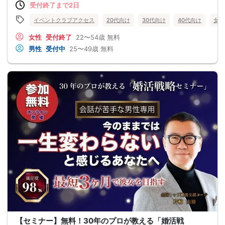
受付終了まで2日
イベントクラブアクセス
20代向け
30代向け
40代向け
女性
女性
受付終了
22〜54歳
無料
男性
受付中
25〜49歳
無料
【セミナー】無料！30年のプロが教える「婚活戦