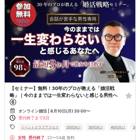
【セミナー】無料！30年のプロが教える「婚活戦
略」｜今のままでは一生変わらないと感じる男性へ
⑥
オンライン婚活 | 8月10日(月) 20:00〜
受付終了まで2日
イベントクラブアクセス
20代向け
30代向け
40代向け
女性
女性
受付終了
22〜54歳
無料