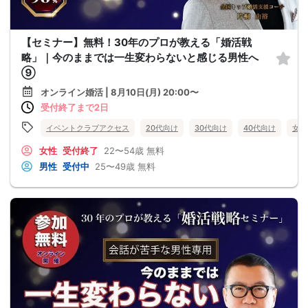
【セミナー】無料！30年のプロが教える「婚活戦
略」｜今のままでは一生変わらないと感じる男性へ
⑨
オンライン婚活 | 8月10日(月) 20:00〜
受付終了まで2日
イベントクラブアクセス
20代向け
30代向け
40代向け
女性
女性
受付終了
22〜54歳
無料
男性
受付中
25〜49歳
無料