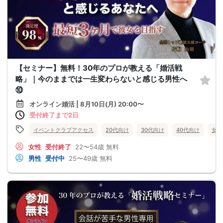
【セミナー】無料！30年のプロが教える「婚活戦
略」｜今のままでは一生変わらないと感じる男性へ
⑩
オンライン婚活 | 8月10日(月) 20:00〜
受付終了まで2日
イベントクラブアクセス
20代向け
30代向け
40代向け
女性
女性
受付終了
22〜54歳
無料
男性
受付中
25〜49歳
無料