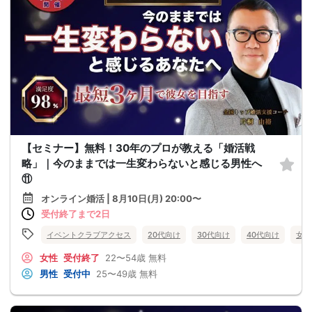
【セミナー】無料！30年のプロが教える「婚活戦
略」｜今のままでは一生変わらないと感じる男性へ
⑪
オンライン婚活 | 8月10日(月) 20:00〜
受付終了まで2日
イベントクラブアクセス
20代向け
30代向け
40代向け
女性
女性
受付終了
22〜54歳
無料
男性
受付中
25〜49歳
無料