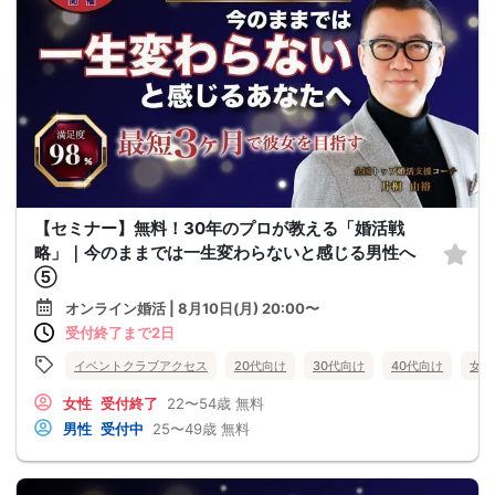
【セミナー】無料！30年のプロが教える「婚活戦
略」｜今のままでは一生変わらないと感じる男性へ
⑤
オンライン婚活 | 8月10日(月) 20:00〜
受付終了まで2日
イベントクラブアクセス
20代向け
30代向け
40代向け
女性
女性
受付終了
22〜54歳
無料
男性
受付中
25〜49歳
無料