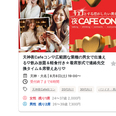
天神夜Cafeコン♡広範囲な業種の男女で出逢え
る♡飲み放題＆軽食付き☆着席形式で連絡先交
換タイム＆席替えあり♡
天神・大名 | 8月8日(土) 19:00〜
受付終了まで8時間
天神夜Cafe街コン
20代向け
30代向け
バツイチ・再
女性
残り1席
24〜37歳
2,000円
男性
残り2席
26〜39歳
7,300円