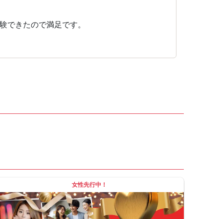
験できたので満足です。
女性先行中！