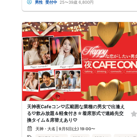
男性
受付中
25〜39歳
6,800円
天神夜Cafeコン♡広範囲な業種の男女で出逢え
る♡飲み放題＆軽食付き☆着席形式で連絡先交
換タイム＆席替えあり♡
天神・大名 | 9月5日(土) 19:00〜