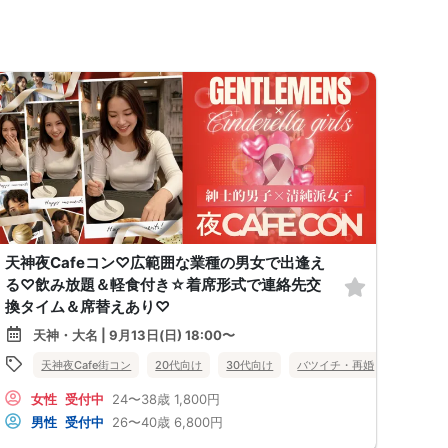
天神夜Cafeコン♡広範囲な業種の男女で出逢え
る♡飲み放題＆軽食付き☆着席形式で連絡先交
換タイム＆席替えあり♡
天神・大名 | 9月13日(日) 18:00〜
天神夜Cafe街コン
20代向け
30代向け
バツイチ・再婚
街コン
女性
受付中
24〜38歳
1,800円
男性
受付中
26〜40歳
6,800円