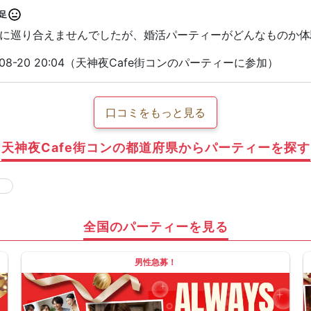
足
に巡り合えませんでしたが、婚活パーティーがどんなものか体
08-20 20:04（天神夜Cafe街コンのパーティーに参加）
口コミをもっと見る
天神夜Cafe街コンの都道府県からパーティーを探す
全国のパーティーを見る
男性急募！