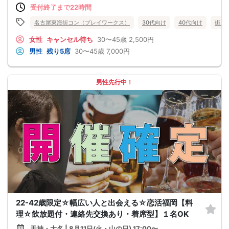
受付終了まで22時間
名古屋東海街コン（プレイワークス）
30代向け
40代向け
街コ
女性
キャンセル待ち
30〜45歳
2,500円
男性
残り5席
30〜45歳
7,000円
男性先行中！
22-42歳限定☆幅広い人と出会える☆恋活福岡【料
理☆飲放題付・連絡先交換あり・着席型】１名OK
天神・大名 | 8月11日(火・山の日) 17:00〜