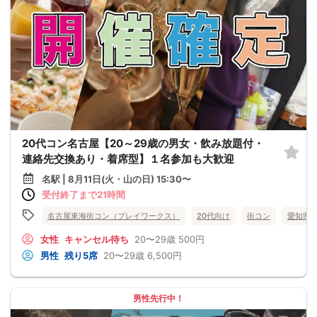
20代コン名古屋【20～29歳の男女・飲み放題付・
連絡先交換あり・着席型】１名参加も大歓迎
名駅 | 8月11日(火・山の日) 15:30〜
受付終了まで21時間
名古屋東海街コン（プレイワークス）
20代向け
街コン
愛知県
女性
キャンセル待ち
20〜29歳
500円
男性
残り5席
20〜29歳
6,500円
男性先行中！