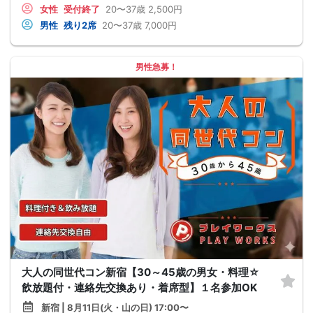
女性
受付終了
20〜37歳
2,500円
男性
残り2席
20〜37歳
7,000円
男性急募！
大人の同世代コン新宿【30～45歳の男女・料理☆
飲放題付・連絡先交換あり・着席型】１名参加OK
新宿 | 8月11日(火・山の日) 17:00〜