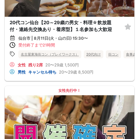
20代コン仙台【20～29歳の男女・料理☆飲放題
付・連絡先交換あり・着席型】１名参加も大歓迎
仙台市 | 8月11日(火・山の日) 15:30〜
受付終了まで21時間
名古屋東海街コン（プレイワークス）
20代向け
街コン
食事あ
女性
残り2席
20〜29歳
1,500円
男性
キャンセル待ち
20〜29歳
8,500円
女性先行中！