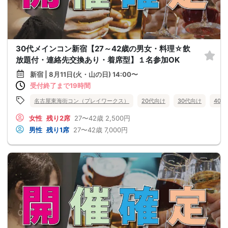
30代メインコン新宿【27～42歳の男女・料理☆飲
放題付・連絡先交換あり・着席型】１名参加OK
新宿 | 8月11日(火・山の日) 14:00〜
受付終了まで19時間
名古屋東海街コン（プレイワークス）
20代向け
30代向け
40
女性
残り2席
27〜42歳
2,500円
男性
残り1席
27〜42歳
7,000円