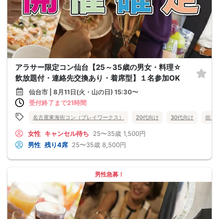
アラサー限定コン仙台【25～35歳の男女・料理☆
飲放題付・連絡先交換あり・着席型】１名参加OK
仙台市 | 8月11日(火・山の日) 15:30〜
受付終了まで21時間
名古屋東海街コン（プレイワークス）
20代向け
30代向け
街コ
女性
キャンセル待ち
25〜35歳
1,500円
男性
残り4席
25〜35歳
8,500円
男性急募！