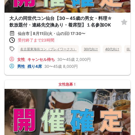
大人の同世代コン仙台【30～45歳の男女・料理☆
飲放題付・連絡先交換あり・着席型】１名参加OK
仙台市 | 8月11日(火・山の日) 17:30〜
受付終了まで23時間
名古屋東海街コン（プレイワークス）
30代向け
40代向け
街コ
女性
キャンセル待ち
30〜45歳
2,000円
男性
残り4席
30〜45歳
8,000円
女性急募！