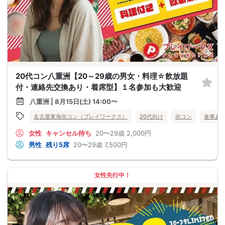
20代コン八重洲【20～29歳の男女・料理☆飲放題
付・連絡先交換あり・着席型】１名参加も大歓迎
八重洲 | 8月15日(土) 14:00〜
名古屋東海街コン（プレイワークス）
20代向け
街コン
食事あ
女性
キャンセル待ち
20〜29歳
2,000円
男性
残り5席
20〜29歳
7,500円
女性先行中！