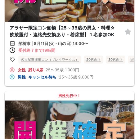
アラサー限定コン船橋【25～35歳の男女・料理☆
飲放題付・連絡先交換あり・着席型】１名参加OK
船橋市 | 8月11日(火・山の日) 14:00〜
受付終了まで19時間
名古屋東海街コン（プレイワークス）
20代向け
30代向け
街コ
女性
残り4席
25〜35歳
1,000円
男性
キャンセル待ち
25〜35歳
9,000円
男性先行中！