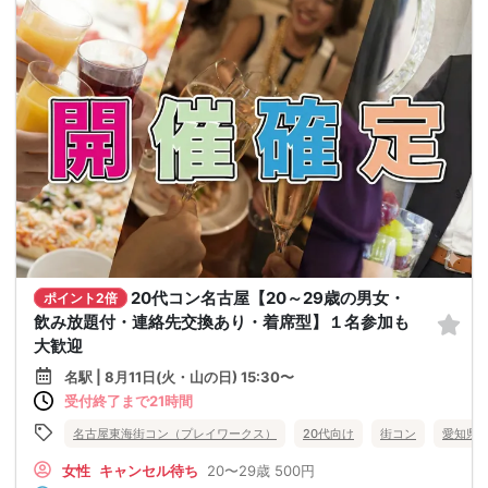
20代コン名古屋【20～29歳の男女・
ポイント2倍
飲み放題付・連絡先交換あり・着席型】１名参加も
大歓迎
名駅 | 8月11日(火・山の日) 15:30〜
受付終了まで21時間
名古屋東海街コン（プレイワークス）
20代向け
街コン
愛知県
女性
キャンセル待ち
20〜29歳
500円