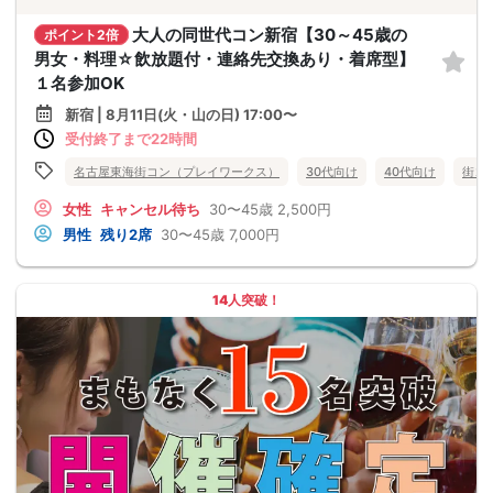
大人の同世代コン新宿【30～45歳の
ポイント2倍
男女・料理☆飲放題付・連絡先交換あり・着席型】
１名参加OK
新宿 | 8月11日(火・山の日) 17:00〜
受付終了まで22時間
名古屋東海街コン（プレイワークス）
30代向け
40代向け
街コ
女性
キャンセル待ち
30〜45歳
2,500円
男性
残り2席
30〜45歳
7,000円
14人突破！