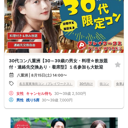
30代コン八重洲【30～39歳の男女・料理☆飲放題
付・連絡先交換あり・着席型】１名参加も大歓迎
八重洲 | 8月15日(土) 14:00〜
名古屋東海街コン（プレイワークス）
30代向け
街コン
食事あ
女性
キャンセル待ち
30〜39歳
2,500円
男性
残り5席
30〜39歳
7,000円