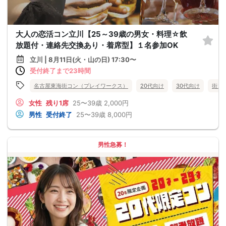
大人の恋活コン立川【25～39歳の男女・料理☆飲
放題付・連絡先交換あり・着席型】１名参加OK
立川 | 8月11日(火・山の日) 17:30〜
受付終了まで23時間
名古屋東海街コン（プレイワークス）
20代向け
30代向け
街コ
女性
残り1席
25〜39歳
2,000円
男性
受付終了
25〜39歳
8,000円
男性急募！