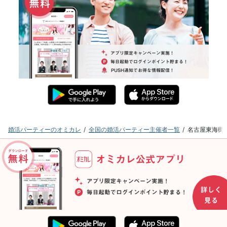
婚活パーティーのオミカレ
全国の婚活パーティー主催者一覧
名古屋東海街