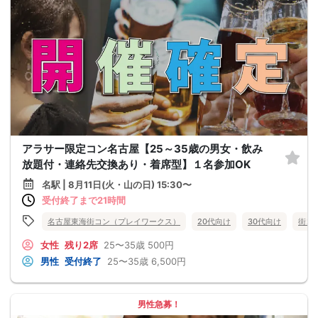
アラサー限定コン名古屋【25～35歳の男女・飲み
放題付・連絡先交換あり・着席型】１名参加OK
名駅 | 8月11日(火・山の日) 15:30〜
受付終了まで21時間
名古屋東海街コン（プレイワークス）
20代向け
30代向け
街コ
女性
残り2席
25〜35歳
500円
男性
受付終了
25〜35歳
6,500円
男性急募！