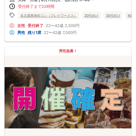
受付終了まで22時間
名古屋東海街コン（プレイワークス）
20代向け
30代向け
40
女性
受付終了
22〜42歳
2,500円
男性
残り1席
22〜42歳
7,000円
男性急募！