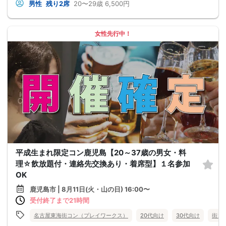
男性
残り2席
20〜29歳
6,500円
女性先行中！
平成生まれ限定コン鹿児島【20～37歳の男女・料
理☆飲放題付・連絡先交換あり・着席型】１名参加
OK
鹿児島市 | 8月11日(火・山の日) 16:00〜
受付終了まで21時間
名古屋東海街コン（プレイワークス）
20代向け
30代向け
街コ