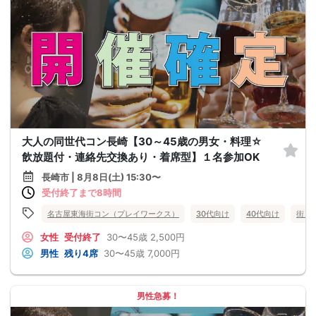
大人の同世代コン長崎【30～45歳の男女・料理☆
飲放題付・連絡先交換あり・着席型】１名参加OK
長崎市 | 8月8日(土) 15:30〜
受付終了まで8時間
名古屋東海街コン（プレイワークス）
30代向け
40代向け
街コ
女性
受付終了
30〜45歳
2,500円
男性
残り4席
30〜45歳
7,000円
男性急募！