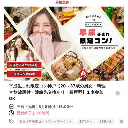
男性急募！
平成生まれ限定コン神戸【20～37歳の男女・料理
☆飲放題付・連絡先交換あり・着席型】１名参加
OK
三宮・元町 | 8月8日(土) 16:00〜
受付終了まで8時間
名古屋東海街コン（プレイワークス）
20代向け
30代向け
街コ