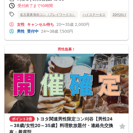
受付終了まで10時間
名古屋東海街コン（プレイワークス）
ハイステータス
20代向け
女性
キャンセル待ち
20〜35歳
2,000円
男性
受付中
24〜38歳
7,500円
男性急募！
トヨタ関連男性限定コン刈谷【男性24
ポイント2倍
～38歳/女性20～35歳】料理飲放題付・連絡先交換
有・着席型