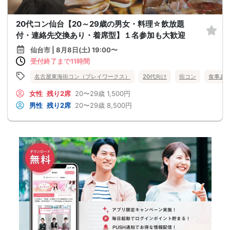
20代コン仙台【20～29歳の男女・料理☆飲放題
付・連絡先交換あり・着席型】１名参加も大歓迎
仙台市 | 8月8日(土) 19:00〜
受付終了まで11時間
名古屋東海街コン（プレイワークス）
20代向け
街コン
食事あ
女性
残り2席
20〜29歳
1,500円
男性
残り2席
20〜29歳
8,500円