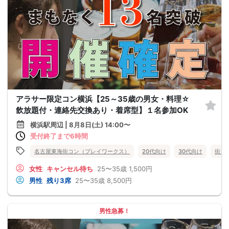
アラサー限定コン横浜【25～35歳の男女・料理☆
飲放題付・連絡先交換あり・着席型】１名参加OK
横浜駅周辺 | 8月8日(土) 14:00〜
受付終了まで6時間
名古屋東海街コン（プレイワークス）
20代向け
30代向け
街コ
女性
キャンセル待ち
25〜35歳
1,500円
男性
残り3席
25〜35歳
8,500円
男性急募！