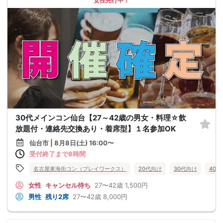
女性先行中！
30代メインコン仙台【27～42歳の男女・料理☆飲
放題付・連絡先交換あり・着席型】１名参加OK
仙台市 | 8月8日(土) 16:00〜
受付終了まで8時間
名古屋東海街コン（プレイワークス）
20代向け
30代向け
40
女性
キャンセル待ち
27〜42歳
1,500円
男性
残り2席
27〜42歳
8,000円