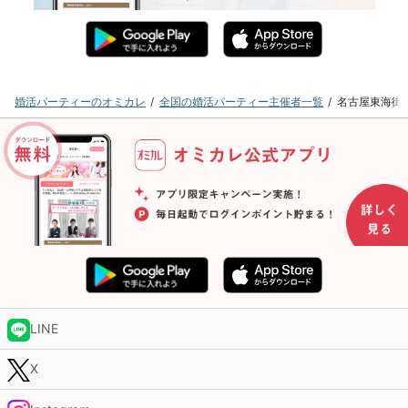
婚活パーティーのオミカレ
全国の婚活パーティー主催者一覧
名古屋東海街
LINE
X