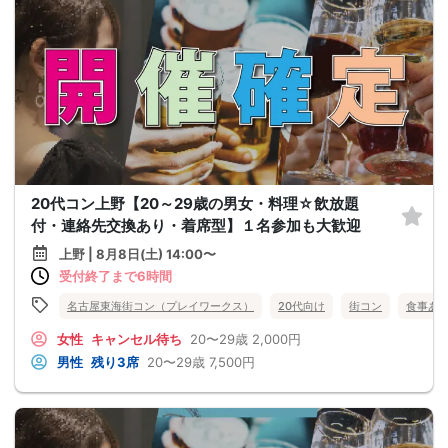
20代コン上野【20～29歳の男女・料理☆飲放題
付・連絡先交換あり・着席型】１名参加も大歓迎
上野 | 8月8日(土) 14:00〜
受付終了まで6時間
名古屋東海街コン（プレイワークス）
20代向け
街コン
食事あ
女性
キャンセル待ち
20〜29歳
2,000円
男性
残り3席
20〜29歳
7,500円