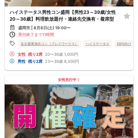
ハイステータス男性コン盛岡【男性23～39歳/女性
20～36歳】料理飲放題付・連絡先交換有・着席型
盛岡市 | 8月8日(土) 19:00〜
受付終了まで11時間
名古屋東海街コン（プレイワークス）
ハイステータス
20代向け
女性
残り2席
20〜36歳
1,000円
男性
残り2席
23〜39歳
8,500円
女性先行中！