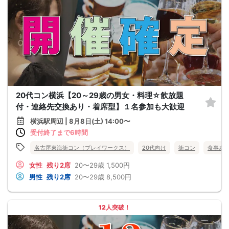
20代コン横浜【20～29歳の男女・料理☆飲放題
付・連絡先交換あり・着席型】１名参加も大歓迎
横浜駅周辺 | 8月8日(土) 14:00〜
受付終了まで6時間
名古屋東海街コン（プレイワークス）
20代向け
街コン
食事あ
女性
残り2席
20〜29歳
1,500円
男性
残り2席
20〜29歳
8,500円
12人突破！