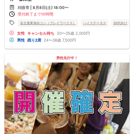
刈谷市 | 8月8日(土) 18:00〜
受付終了まで10時間
名古屋東海街コン（プレイワークス）
ハイステータス
20代向け
女性
キャンセル待ち
20〜35歳
2,000円
男性
残り2席
24〜38歳
7,500円
男性先行中！