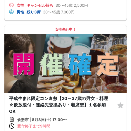
女性
キャンセル待ち
30〜45歳
2,500円
男性
残り3席
30〜45歳
7,000円
女性先行中！
平成生まれ限定コン倉敷【20～37歳の男女・料理
☆飲放題付・連絡先交換あり・着席型】１名参加
OK
倉敷市 | 8月8日(土) 17:00〜
受付終了まで9時間