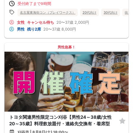
受付終了まで9時間
名古屋東海街コン（プレイワークス）
20代向け
30代向け
街コ
女性
キャンセル待ち
20〜37歳
2,000円
男性
残り2席
20〜37歳
8,000円
男性急募！
トヨタ関連男性限定コン刈谷【男性24～38歳/女性
20～35歳】料理飲放題付・連絡先交換有・着席型
刈谷市 | 8月8日(土) 18:00〜