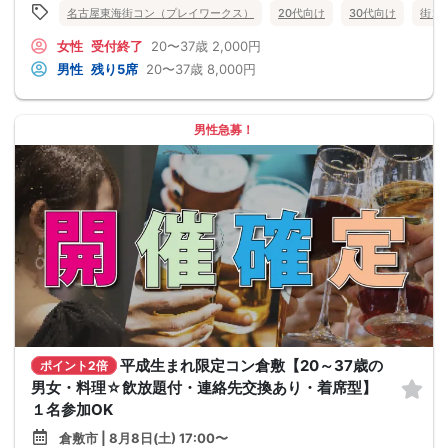
名古屋東海街コン（プレイワークス）
20代向け
30代向け
街コ
女性
受付終了
20〜37歳
2,000円
男性
残り5席
20〜37歳
8,000円
男性急募！
平成生まれ限定コン倉敷【20～37歳の
ポイント2倍
男女・料理☆飲放題付・連絡先交換あり・着席型】
１名参加OK
倉敷市 | 8月8日(土) 17:00〜