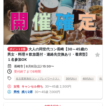
大人の同世代コン長崎【30～45歳の
ポイント2倍
男女・料理☆飲放題付・連絡先交換あり・着席型】
１名参加OK
長崎市 | 8月8日(土) 15:30〜
受付終了まで8時間
名古屋東海街コン（プレイワークス）
30代向け
40代向け
街コ
女性
キャンセル待ち
30〜45歳
2,500円
男性
残り2席
30〜45歳
7,000円