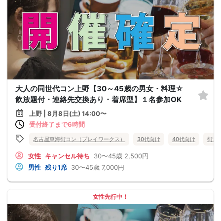
大人の同世代コン上野【30～45歳の男女・料理☆
飲放題付・連絡先交換あり・着席型】１名参加OK
上野 | 8月8日(土) 14:00〜
受付終了まで6時間
名古屋東海街コン（プレイワークス）
30代向け
40代向け
街コ
女性
キャンセル待ち
30〜45歳
2,500円
男性
残り1席
30〜45歳
7,000円
女性先行中！