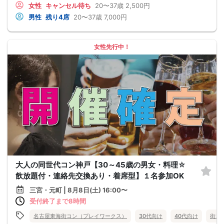
女性
キャンセル待ち
20〜37歳
2,500円
男性
残り4席
20〜37歳
7,000円
女性先行中！
大人の同世代コン神戸【30～45歳の男女・料理☆
飲放題付・連絡先交換あり・着席型】１名参加OK
三宮・元町 | 8月8日(土) 16:00〜
受付終了まで8時間
名古屋東海街コン（プレイワークス）
30代向け
40代向け
街コ