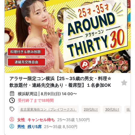
アラサー限定コン横浜【25～35歳の男女・料理☆
飲放題付・連絡先交換あり・着席型】１名参加OK
横浜駅周辺 | 8月9日(日) 14:00〜
受付終了まで18時間
名古屋東海街コン（プレイワークス）
20代向け
30代向け
街コ
女性
キャンセル待ち
25〜35歳
1,500円
男性
残り5席
25〜35歳
8,500円