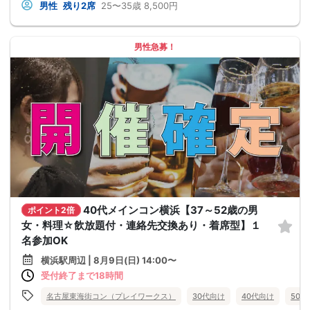
男性
残り2席
25〜35歳
8,500円
男性急募！
40代メインコン横浜【37～52歳の男
ポイント2倍
女・料理☆飲放題付・連絡先交換あり・着席型】１
名参加OK
横浜駅周辺 | 8月9日(日) 14:00〜
受付終了まで18時間
名古屋東海街コン（プレイワークス）
30代向け
40代向け
50