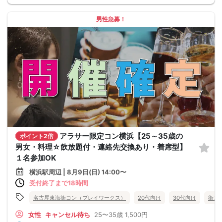
男性急募！
アラサー限定コン横浜【25～35歳の
ポイント2倍
男女・料理☆飲放題付・連絡先交換あり・着席型】
１名参加OK
横浜駅周辺 | 8月9日(日) 14:00〜
受付終了まで18時間
名古屋東海街コン（プレイワークス）
20代向け
30代向け
街コ
女性
キャンセル待ち
25〜35歳
1,500円