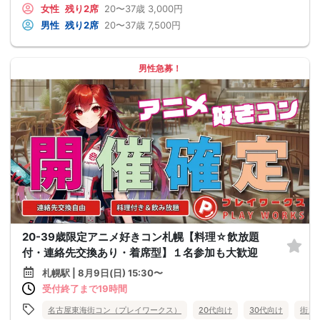
女性
残り2席
20〜37歳
3,000円
男性
残り2席
20〜37歳
7,500円
男性急募！
20-39歳限定アニメ好きコン札幌【料理☆飲放題
付・連絡先交換あり・着席型】１名参加も大歓迎
札幌駅 | 8月9日(日) 15:30〜
受付終了まで19時間
名古屋東海街コン（プレイワークス）
20代向け
30代向け
街コ