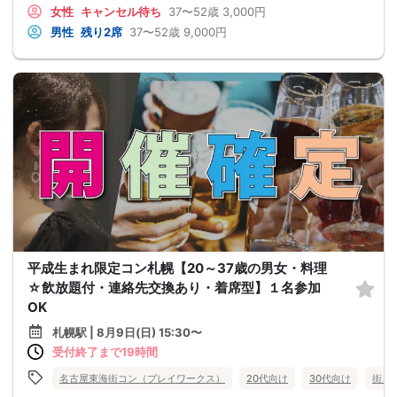
女性
キャンセル待ち
37〜52歳
3,000円
男性
残り2席
37〜52歳
9,000円
平成生まれ限定コン札幌【20～37歳の男女・料理
☆飲放題付・連絡先交換あり・着席型】１名参加
OK
札幌駅 | 8月9日(日) 15:30〜
受付終了まで19時間
名古屋東海街コン（プレイワークス）
20代向け
30代向け
街コ