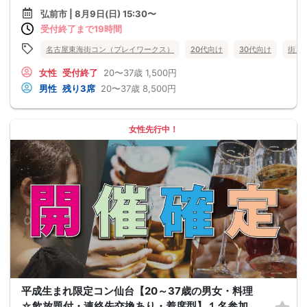
弘前市 | 8月9日(日) 15:30〜
受付終了まで19時間
名古屋東海街コン（プレイワークス）
20代向け
30代向け
街コ
女性
受付終了
20〜37歳
1,500円
男性
残り3席
20〜37歳
8,500円
女性先行中！
平成生まれ限定コン仙台【20～37歳の男女・料理
☆飲放題付・連絡先交換あり・着席型】１名参加