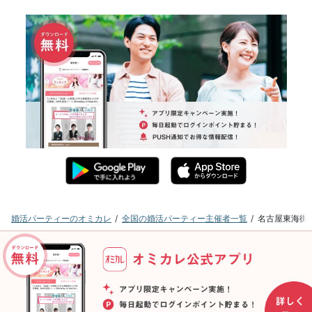
婚活パーティーのオミカレ
全国の婚活パーティー主催者一覧
名古屋東海街