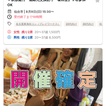
OK
仙台市 | 8月9日(日) 15:30〜
受付終了まで19時間
名古屋東海街コン（プレイワークス）
20代向け
30代向け
街コ
女性
残り2席
20〜37歳
1,500円
男性
残り2席
20〜37歳
8,500円