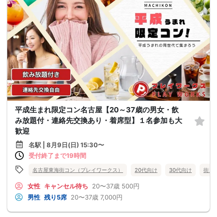
平成生まれ限定コン名古屋【20～37歳の男女・飲
み放題付・連絡先交換あり・着席型】１名参加も大
歓迎
名駅 | 8月9日(日) 15:30〜
受付終了まで19時間
名古屋東海街コン（プレイワークス）
20代向け
30代向け
街コ
女性
キャンセル待ち
20〜37歳
500円
男性
残り5席
20〜37歳
7,000円