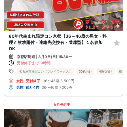
80年代生まれ限定コン京都【36～46歳の男女・料
理☆飲放題付・連絡先交換有・着席型】１名参加
OK
京都駅周辺 | 8月9日(日) 15:30〜
受付終了まで19時間
名古屋東海街コン（プレイワークス）
30代向け
40代向け
街コ
女性
受付終了
36〜46歳
3,500円
男性
残り4席
36〜46歳
7,000円
女性先行中！