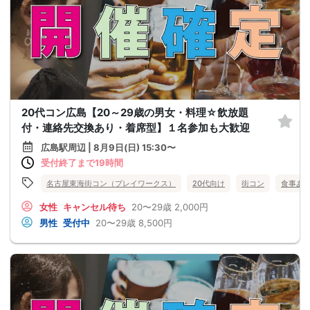
20代コン広島【20～29歳の男女・料理☆飲放題
付・連絡先交換あり・着席型】１名参加も大歓迎
広島駅周辺 | 8月9日(日) 15:30〜
受付終了まで19時間
名古屋東海街コン（プレイワークス）
20代向け
街コン
食事あ
女性
キャンセル待ち
20〜29歳
2,000円
男性
受付中
20〜29歳
8,500円