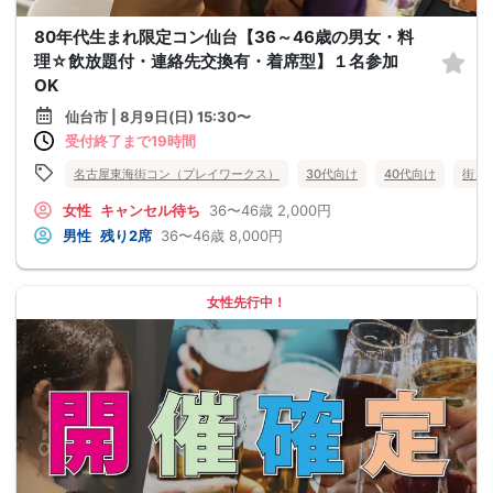
80年代生まれ限定コン仙台【36～46歳の男女・料
理☆飲放題付・連絡先交換有・着席型】１名参加
OK
仙台市 | 8月9日(日) 15:30〜
受付終了まで19時間
名古屋東海街コン（プレイワークス）
30代向け
40代向け
街コ
女性
キャンセル待ち
36〜46歳
2,000円
男性
残り2席
36〜46歳
8,000円
女性先行中！