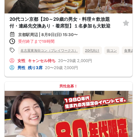
20代コン京都【20～29歳の男女・料理☆飲放題
付・連絡先交換あり・着席型】１名参加も大歓迎
京都駅周辺 | 8月9日(日) 15:30〜
受付終了まで19時間
名古屋東海街コン（プレイワークス）
20代向け
街コン
食事あ
女性
キャンセル待ち
20〜29歳
2,000円
男性
残り3席
20〜29歳
7,000円
男性急募！