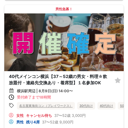
男性急募！
40代メインコン横浜【37～52歳の男女・料理☆飲
放題付・連絡先交換あり・着席型】１名参加OK
横浜駅周辺 | 8月9日(日) 14:00〜
受付終了まで18時間
名古屋東海街コン（プレイワークス）
30代向け
40代向け
50
女性
キャンセル待ち
37〜52歳
3,000円
男性
残り4席
37〜52歳
9,000円