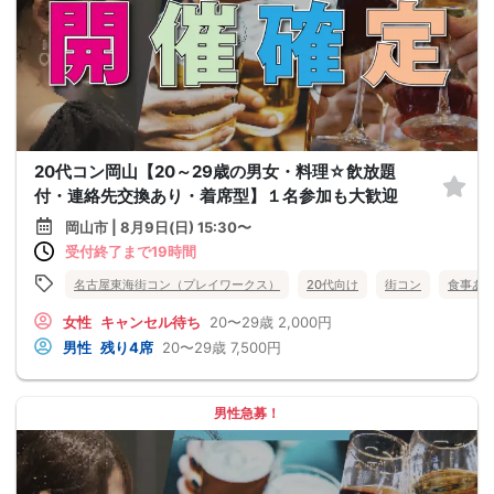
20代コン岡山【20～29歳の男女・料理☆飲放題
付・連絡先交換あり・着席型】１名参加も大歓迎
岡山市 | 8月9日(日) 15:30〜
受付終了まで19時間
名古屋東海街コン（プレイワークス）
20代向け
街コン
食事あ
女性
キャンセル待ち
20〜29歳
2,000円
男性
残り4席
20〜29歳
7,500円
男性急募！