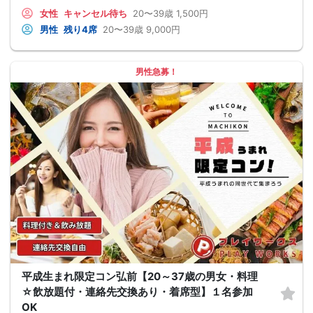
女性
キャンセル待ち
20〜39歳
1,500円
男性
残り4席
20〜39歳
9,000円
男性急募！
平成生まれ限定コン弘前【20～37歳の男女・料理
☆飲放題付・連絡先交換あり・着席型】１名参加
OK