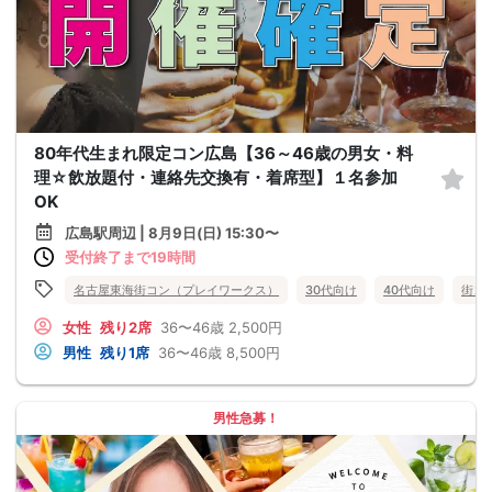
80年代生まれ限定コン広島【36～46歳の男女・料
理☆飲放題付・連絡先交換有・着席型】１名参加
OK
広島駅周辺 | 8月9日(日) 15:30〜
受付終了まで19時間
名古屋東海街コン（プレイワークス）
30代向け
40代向け
街コ
女性
残り2席
36〜46歳
2,500円
男性
残り1席
36〜46歳
8,500円
男性急募！