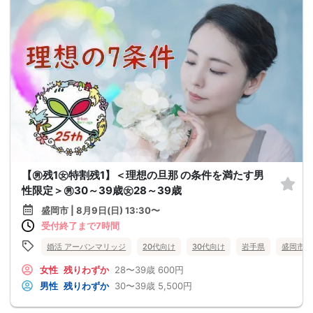
【㊚残1㊛特割残1】＜理想の旦那 の条件を満たす男
性限定＞㊚30～39歳㊛28～39歳
盛岡市 | 8月9日(日) 13:30〜
受付終了まで7時間
婚活 アーバンマリッジ
20代向け
30代向け
岩手県
盛岡市
女性
残りわずか
28〜39歳
600円
男性
残りわずか
30〜39歳
5,500円