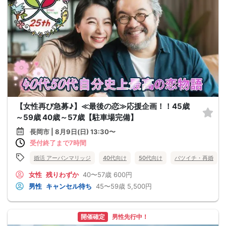
【女性再び急募♪】≪最後の恋≫応援企画！！45歳
～59歳 40歳～57歳【駐車場完備】
長岡市 | 8月9日(日) 13:30〜
受付終了まで7時間
婚活 アーバンマリッジ
40代向け
50代向け
バツイチ・再婚
女性
残りわずか
40〜57歳
600円
男性
キャンセル待ち
45〜59歳
5,500円
開催確定
男性先行中！