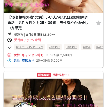
【15名規模㊚残1㊛満】いい人がいれば結婚前向き
婚活 男性女性とも25～39歳 男性穏やか＆優し
い方限定
姫路市 | 8月9日(日) 13:30〜
受付終了まで7時間
婚活 アーバンマリッジ
20代向け
30代向け
兵庫県
姫路市
女性
キャンセル待ち
25〜39歳
2,500円
男性
空席あり
25〜39歳
5,200円
開催確定
男性先行中！