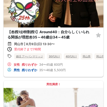
【㊚残1㊛特割残1】Around40：自分らしくいられ
る関係が理想㊚35～46歳㊛34～45歳
岡山市 | 8月9日(日) 13:30〜
受付終了まで7時間
婚活 アーバンマリッジ
30代向け
40代向け
岡山県
岡山市
女性
残りわずか
34〜45歳
600円
男性
残りわずか
35〜46歳
5,500円
男性満席！