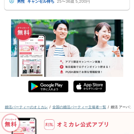
男性
キャンセル待ち
25〜36歳
5,200円
婚活パーティーのオミカレ
全国の婚活パーティー主催者一覧
婚活 アーバ