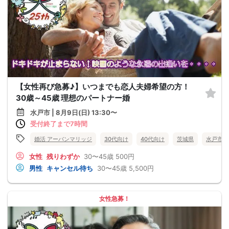
【女性再び急募♪】いつまでも恋人夫婦希望の方！
30歳～45歳 理想のパートナー婚
水戸市 | 8月9日(日) 13:30〜
受付終了まで7時間
婚活 アーバンマリッジ
30代向け
40代向け
茨城県
水戸市
女性
残りわずか
30〜45歳
500円
男性
キャンセル待ち
30〜45歳
5,500円
女性急募！