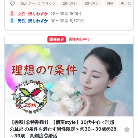
婚活 アーバンマリッジ
20代向け
30代向け
個室
香川県
女性
残りわずか
28〜39歳
600円
男性
残りわずか
30〜39歳
5,500円
開催確定
男性先行中！
【㊚残1㊛特割残1】【個室style】30代中心＜理想
の旦那 の条件を満たす男性限定＞㊚30～39歳㊛28
～39歳 真剣度◎婚活