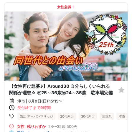
女性急募！
【女性再び急募♪】Around30 自分らしくいられる
関係が理想☆ ㊚25～36歳㊛24～35歳 駐車場完備
津市 | 8月9日(日) 15:15〜
受付終了まで9時間
婚活 アーバンマリッジ
20代向け
30代向け
三重県
津市
女性
残りわずか
24〜35歳
500円