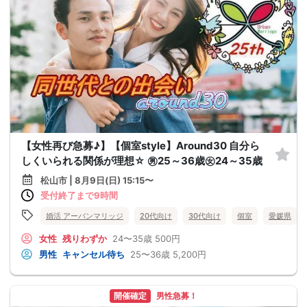
【女性再び急募♪】【個室style】Around30 自分ら
しくいられる関係が理想☆ ㊚25～36歳㊛24～35歳
松山市 | 8月9日(日) 15:15〜
受付終了まで9時間
婚活 アーバンマリッジ
20代向け
30代向け
個室
愛媛県
女性
残りわずか
24〜35歳
500円
男性
キャンセル待ち
25〜36歳
5,200円
開催確定
男性急募！