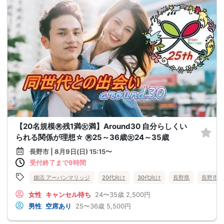
【20名規模㊚残1満㊛満】Around30 自分らしくい
られる関係が理想☆ ㊚25～36歳㊛24～35歳
長野市 | 8月9日(日) 15:15〜
受付終了まで9時間
婚活 アーバンマリッジ
20代向け
30代向け
長野県
長野市
女性
キャンセル待ち
24〜35歳
2,500円
男性
空席あり
25〜36歳
5,500円