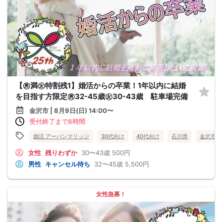
【㊚満㊛特割残1】婚活からの卒業！1年以内に結婚
を目指す方限定㊚32-45歳㊛30-43歳 駐車場完備
金沢市 | 8月9日(日) 14:00〜
受付終了まで8時間
婚活 アーバンマリッジ
30代向け
40代向け
石川県
金沢市
女性
残りわずか
30〜43歳
500円
男性
キャンセル待ち
32〜45歳
5,500円
女性急募！