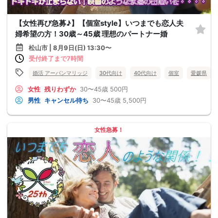
【女性再び急募♪】【個室style】いつまでも恋人夫
婦希望の方！30歳～45歳 理想のパートナー婚
松山市 | 8月9日(日) 13:30〜
受付終了まで7時間
婚活 アーバンマリッジ
30代向け
40代向け
個室
愛媛県
女性
残りわずか
30〜45歳
500円
男性
キャンセル待ち
30〜45歳
5,500円
女性急募！