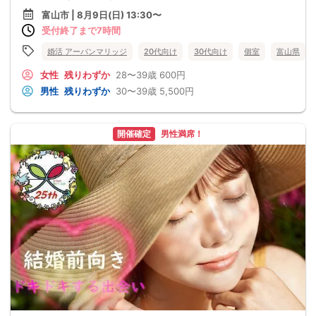
富山市 | 8月9日(日) 13:30〜
受付終了まで7時間
婚活 アーバンマリッジ
20代向け
30代向け
個室
富山県
女性
残りわずか
28〜39歳
600円
男性
残りわずか
30〜39歳
5,500円
開催確定
男性満席！