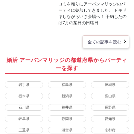
コミを頼りにアーバンマリッジのパ
ーティに参加してきました。 ドキド
キしながらいざ会場へ！ 予約したの
は7月の某日の日曜日
全ての記事を読む
婚活 アーバンマリッジの都道府県からパーティ
ーを探す
岩手県
福島県
茨城県
栃木県
新潟県
富山県
石川県
福井県
長野県
岐阜県
静岡県
愛知県
三重県
滋賀県
京都府