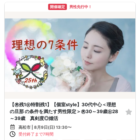
開催確定
男性先行中！
【㊚残1㊛特割残1】【個室style】30代中心＜理想
の旦那 の条件を満たす男性限定＞㊚30～39歳㊛28
～39歳 真剣度◎婚活
高松市 | 8月9日(日) 13:30〜
受付終了まで7時間