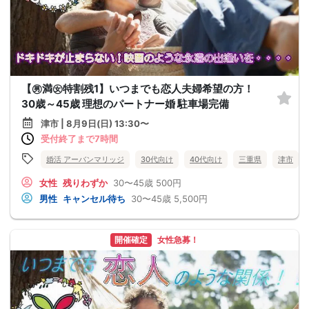
【㊚満㊛特割残1】いつまでも恋人夫婦希望の方！
30歳～45歳 理想のパートナー婚 駐車場完備
津市 | 8月9日(日) 13:30〜
受付終了まで7時間
婚活 アーバンマリッジ
30代向け
40代向け
三重県
津市
女性
残りわずか
30〜45歳
500円
男性
キャンセル待ち
30〜45歳
5,500円
開催確定
女性急募！