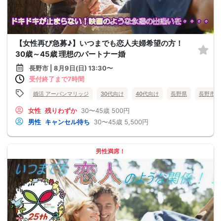
【女性再び急募♪】いつまでも恋人夫婦希望の方！
30歳～45歳 理想のパートナー婚
長野市 | 8月9日(日) 13:30〜
受付終了まで7時間
婚活 アーバンマリッジ
30代向け
40代向け
長野県
長野市
女性
残りわずか
30〜45歳
500円
男性
キャンセル待ち
30〜45歳
5,500円
男性満席！