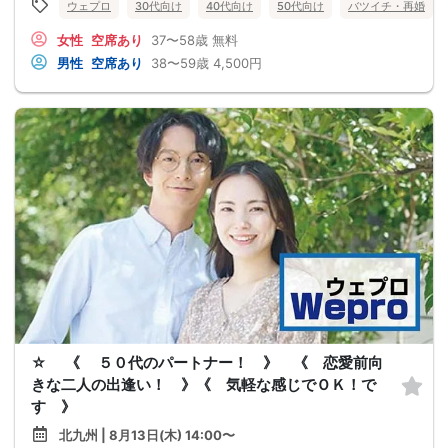
ウェプロ
30代向け
40代向け
50代向け
バツイチ・再婚
女性
空席あり
37〜58歳
無料
男性
空席あり
38〜59歳
4,500円
☆ 《 ５０代のパートナー！ 》 《 恋愛前向
きな二人の出逢い！ 》《 気軽な感じでＯＫ！で
す 》
北九州 | 8月13日(木) 14:00〜