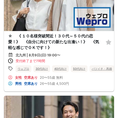
☆ 《 １０名様突破間近！３０代～５０代の恋
愛！》 《自分に向けての新たな出逢い！》 《気
軽な感じでＯＫです！》
北九州 | 8月9日(日) 19:00〜
受付終了まで7時間
ウェプロ
30代向け
40代向け
50代向け
バツイチ・再婚
女性
空席あり
20〜55歳
無料
男性
空席あり
26〜55歳
4,500円