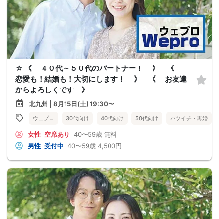
☆ 《 ４０代～５０代のパートナー！ 》 《
恋愛も！結婚も！大切にします！ 》 《 お友達
からよろしくです 》
北九州 | 8月15日(土) 19:30〜
ウェプロ
30代向け
40代向け
50代向け
バツイチ・再婚
女性
空席あり
40〜59歳
無料
男性
受付中
40〜59歳
4,500円