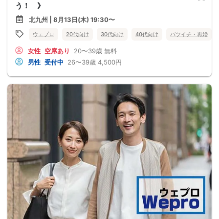
う！ 》
北九州 | 8月13日(木) 19:30〜
ウェプロ
20代向け
30代向け
40代向け
バツイチ・再婚
女性
空席あり
20〜39歳
無料
男性
受付中
26〜39歳
4,500円