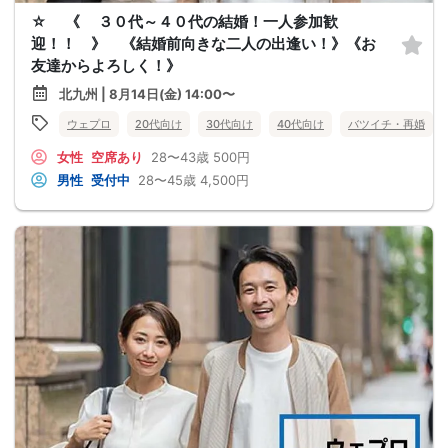
☆ 《 ３０代～４０代の結婚！一人参加歓
迎！！ 》 《結婚前向きな二人の出逢い！》《お
友達からよろしく！》
北九州 | 8月14日(金) 14:00〜
ウェプロ
20代向け
30代向け
40代向け
バツイチ・再婚
女性
空席あり
28〜43歳
500円
男性
受付中
28〜45歳
4,500円