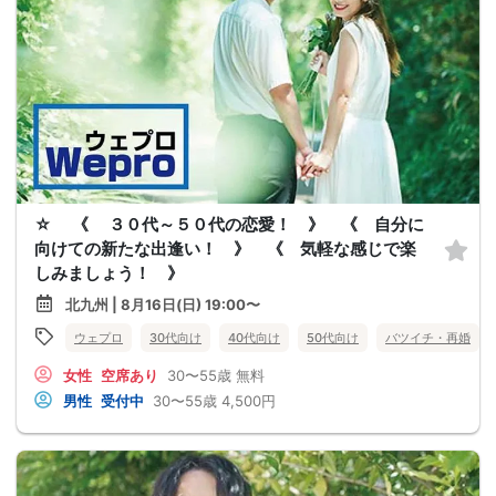
☆ 《 ３０代～５０代の恋愛！ 》 《 自分に
向けての新たな出逢い！ 》 《 気軽な感じで楽
しみましょう！ 》
北九州 | 8月16日(日) 19:00〜
ウェプロ
30代向け
40代向け
50代向け
バツイチ・再婚
女性
空席あり
30〜55歳
無料
男性
受付中
30〜55歳
4,500円