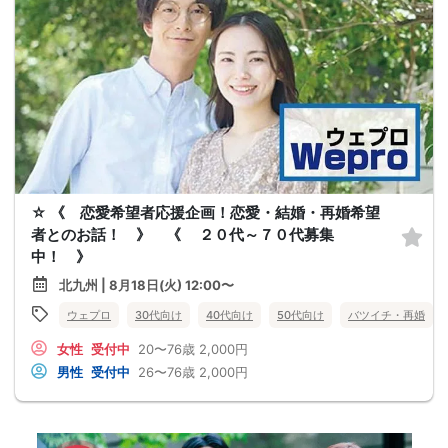
☆ 《 恋愛希望者応援企画！恋愛・結婚・再婚希望
者とのお話！ 》 《 ２０代～７０代募集
中！ 》
北九州 | 8月18日(火) 12:00〜
ウェプロ
30代向け
40代向け
50代向け
バツイチ・再婚
女性
受付中
20〜76歳
2,000円
男性
受付中
26〜76歳
2,000円