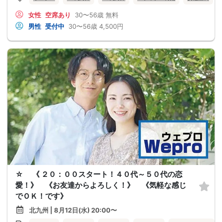
女性
空席あり
30〜56歳
無料
男性
受付中
30〜56歳
4,500円
☆ 《 ２０：００スタート！４０代～５０代の恋
愛！》 《お友達からよろしく！》 《気軽な感じ
でＯＫ！です》
北九州 | 8月12日(水) 20:00〜