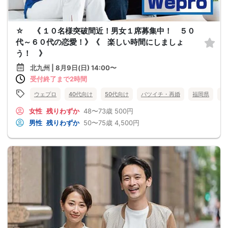
☆ 《 １０名様突破間近！男女１席募集中！ ５０
代～６０代の恋愛！》《 楽しい時間にしましょ
う！ 》
北九州 | 8月9日(日) 14:00〜
受付終了まで2時間
ウェプロ
40代向け
50代向け
バツイチ・再婚
福岡県
北
女性
残りわずか
48〜73歳
500円
男性
残りわずか
50〜75歳
4,500円