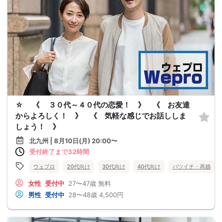
☆ 《 ３０代～４０代の恋愛！ 》 《 お友達
からよろしく！ 》 《 気軽な感じでお話ししま
しょう！ 》
北九州 | 8月10日(月) 20:00〜
受付終了まで32時間
ウェプロ
20代向け
30代向け
40代向け
バツイチ・再婚
女性
受付中
27〜47歳
無料
男性
受付中
28〜48歳
4,500円