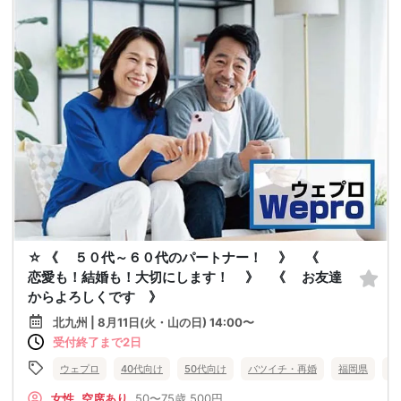
☆ 《 ５０代～６０代のパートナー！ 》 《
恋愛も！結婚も！大切にします！ 》 《 お友達
からよろしくです 》
北九州 | 8月11日(火・山の日) 14:00〜
受付終了まで2日
ウェプロ
40代向け
50代向け
バツイチ・再婚
福岡県
北
女性
空席あり
50〜75歳
500円