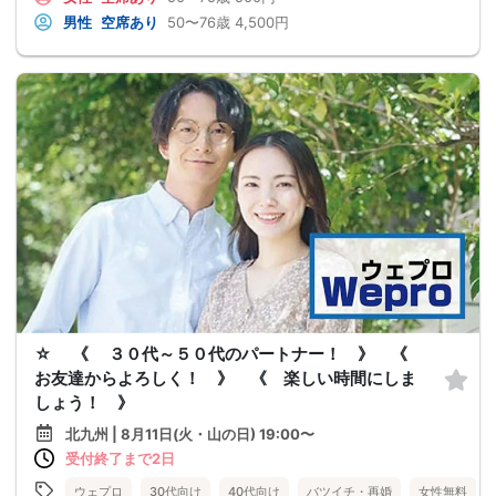
男性
空席あり
50〜76歳
4,500円
☆ 《 ３０代～５０代のパートナー！ 》 《
お友達からよろしく！ 》 《 楽しい時間にしま
しょう！ 》
北九州 | 8月11日(火・山の日) 19:00〜
受付終了まで2日
ウェプロ
30代向け
40代向け
バツイチ・再婚
女性無料