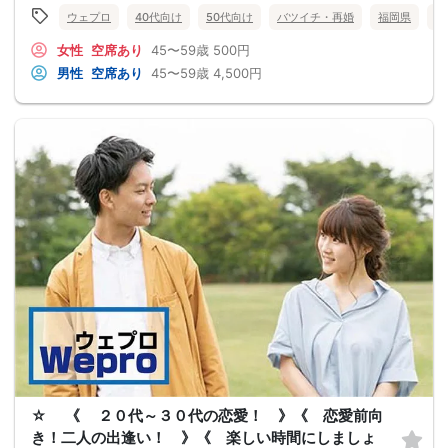
ウェプロ
40代向け
50代向け
バツイチ・再婚
福岡県
北
女性
空席あり
45〜59歳
500円
男性
空席あり
45〜59歳
4,500円
☆ 《 ２０代～３０代の恋愛！ 》《 恋愛前向
き！二人の出逢い！ 》《 楽しい時間にしましょ