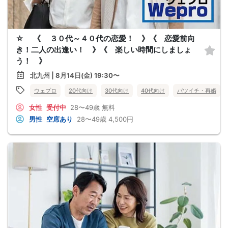
☆ 《 ３０代～４０代の恋愛！ 》《 恋愛前向
き！二人の出逢い！ 》《 楽しい時間にしましょ
う！ 》
北九州 | 8月14日(金) 19:30〜
ウェプロ
20代向け
30代向け
40代向け
バツイチ・再婚
女性
受付中
28〜49歳
無料
男性
空席あり
28〜49歳
4,500円