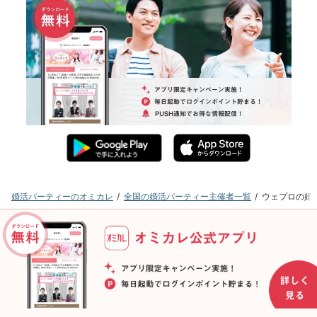
婚活パーティーのオミカレ
全国の婚活パーティー主催者一覧
ウェプロの婚