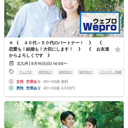
☆ 《 ４０代～５０代のパートナー！ 》 《
恋愛も！結婚も！大切にします！ 》 《 お友達
からよろしくです 》
北九州 | 8月16日(日) 14:00〜
ウェプロ
30代向け
40代向け
50代向け
バツイチ・再婚
女性
空席あり
40〜59歳
無料
男性
空席あり
40〜59歳
4,500円