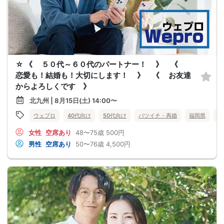
☆ 《 ５０代～６０代のパートナー！ 》 《
恋愛も！結婚も！大切にします！ 》 《 お友達
からよろしくです 》
北九州 | 8月15日(土) 14:00〜
ウェプロ
40代向け
50代向け
バツイチ・再婚
福岡県
北
女性
空席あり
48〜75歳
500円
男性
空席あり
50〜76歳
4,500円