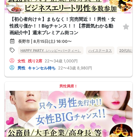
【初心者向け☆】まもなく！完売間近！！男性・女
性残り僅か！！Bigチャンス！！【雰囲気わかる動
画紹介中】週末プレミアム街コン
長野市 | 8月15日(土) 16:00〜
HAPPY PARTY（ハッピーパーティー）
ハイステータス
20代向け
女性
残り2席
22〜34歳
1,000円
男性
キャンセル待ち
22〜43歳
8,980円
男性満席！