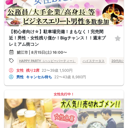
【初心者向け☆】駐車場完備！まもなく！完売間
近！男性・女性残り僅か！Bigチャンス！！週末プ
レミアム街コン
鯖江市 | 8月15日(土) 16:00〜
HAPPY PARTY（ハッピーパーティー）
ハイステータス
20代向け
女性
残り2席
22〜39歳
1,500円
男性
キャンセル待ち
22〜43歳
8,980円
女性先行中！