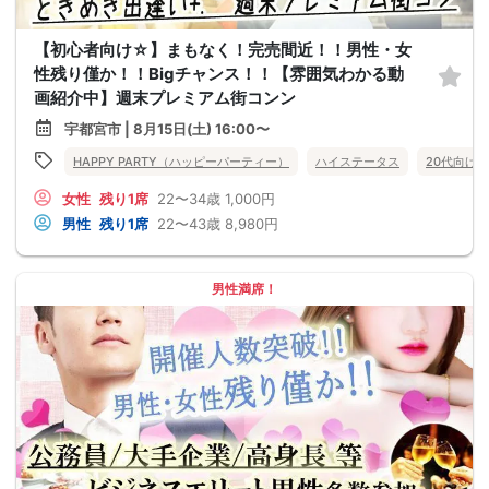
【初心者向け☆】まもなく！完売間近！！男性・女
性残り僅か！！Bigチャンス！！【雰囲気わかる動
画紹介中】週末プレミアム街コンン
宇都宮市 | 8月15日(土) 16:00〜
HAPPY PARTY（ハッピーパーティー）
ハイステータス
20代向け
女性
残り1席
22〜34歳
1,000円
男性
残り1席
22〜43歳
8,980円
男性満席！