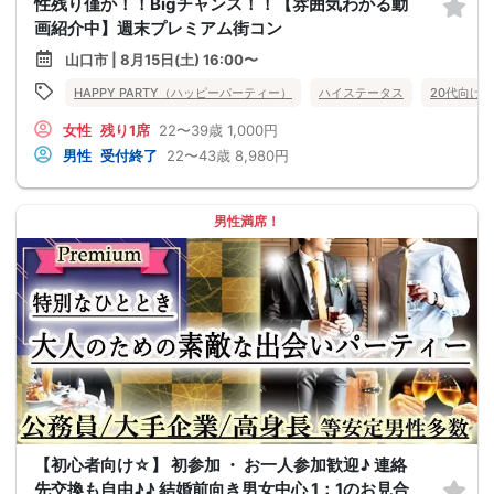
性残り僅か！！Bigチャンス！！【雰囲気わかる動
画紹介中】週末プレミアム街コン
山口市 | 8月15日(土) 16:00〜
HAPPY PARTY（ハッピーパーティー）
ハイステータス
20代向け
女性
残り1席
22〜39歳
1,000円
男性
受付終了
22〜43歳
8,980円
男性満席！
【初心者向け☆】 初参加 ・ お一人参加歓迎♪ 連絡
先交換も自由♪♪ 結婚前向き男女中心 1：1のお見合