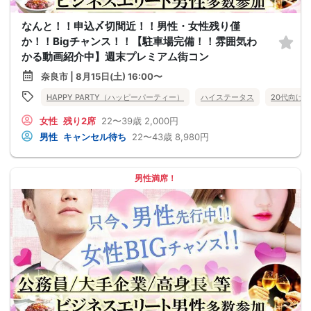
なんと！！申込〆切間近！！男性・女性残り僅
か！！Bigチャンス！！【駐車場完備！！雰囲気わ
かる動画紹介中】週末プレミアム街コン
奈良市 | 8月15日(土) 16:00〜
HAPPY PARTY（ハッピーパーティー）
ハイステータス
20代向け
女性
残り2席
22〜39歳
2,000円
男性
キャンセル待ち
22〜43歳
8,980円
男性満席！