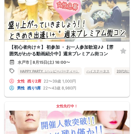
【初心者向け☆】 初参加 ・ お一人参加歓迎♪♪ 【雰
囲気がわかる動画紹介中】週末プレミアム街コン
水戸市 | 8月15日(土) 16:00〜
HAPPY PARTY（ハッピーパーティー）
ハイステータス
20代向け
女性
残り2席
22〜39歳
1,000円
男性
残り1席
22〜43歳
8,980円
女性先行中！