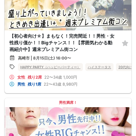
【初心者向け☆】まもなく！完売間近！！男性・女
性残り僅か！！Bigチャンス！！【雰囲気わかる動
画紹介中】週末プレミアム街コン
高崎市 | 8月15日(土) 16:00〜
HAPPY PARTY（ハッピーパーティー）
ハイステータス
20代向け
女性
残り2席
22〜34歳
1,000円
男性
残り1席
22〜43歳
8,980円
男性満席！