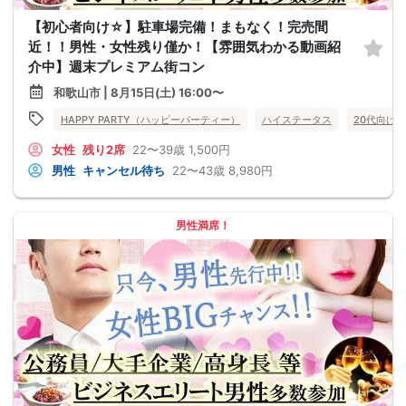
【初心者向け☆】駐車場完備！まもなく！完売間
近！！男性・女性残り僅か！【雰囲気わかる動画紹
介中】週末プレミアム街コン
和歌山市 | 8月15日(土) 16:00〜
HAPPY PARTY（ハッピーパーティー）
ハイステータス
20代向け
女性
残り2席
22〜39歳
1,500円
男性
キャンセル待ち
22〜43歳
8,980円
男性満席！