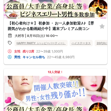
【初心者向け☆】 初参加 ・ お一人参加歓迎♪♪ 【雰
囲気がわかる動画紹介中】週末プレミアム街コン
大村市 | 8月15日(土) 16:00〜
HAPPY PARTY（ハッピーパーティー）
ハイステータス
20代向け
女性
残り2席
22〜39歳
1,000円
男性
キャンセル待ち
22〜45歳
8,980円
12人突破！