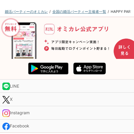
婚活パーティーのオミカレ
全国の婚活パーティー主催者一覧
HAPPY P
LINE
X
Instagram
Facebook