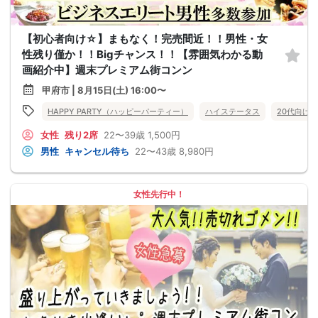
【初心者向け☆】まもなく！完売間近！！男性・女
性残り僅か！！Bigチャンス！！【雰囲気わかる動
画紹介中】週末プレミアム街コンン
甲府市 | 8月15日(土) 16:00〜
HAPPY PARTY（ハッピーパーティー）
ハイステータス
20代向け
女性
残り2席
22〜39歳
1,500円
男性
キャンセル待ち
22〜43歳
8,980円
女性先行中！