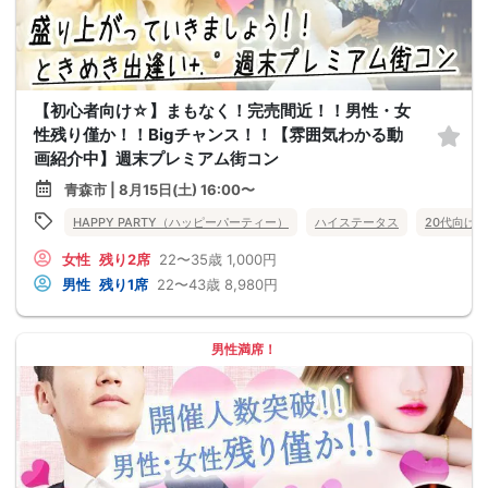
【初心者向け☆】まもなく！完売間近！！男性・女
性残り僅か！！Bigチャンス！！【雰囲気わかる動
画紹介中】週末プレミアム街コン
青森市 | 8月15日(土) 16:00〜
HAPPY PARTY（ハッピーパーティー）
ハイステータス
20代向け
女性
残り2席
22〜35歳
1,000円
男性
残り1席
22〜43歳
8,980円
男性満席！