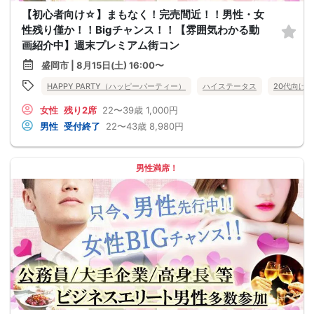
【初心者向け☆】まもなく！完売間近！！男性・女
性残り僅か！！Bigチャンス！！【雰囲気わかる動
画紹介中】週末プレミアム街コン
盛岡市 | 8月15日(土) 16:00〜
HAPPY PARTY（ハッピーパーティー）
ハイステータス
20代向け
女性
残り2席
22〜39歳
1,000円
男性
受付終了
22〜43歳
8,980円
男性満席！