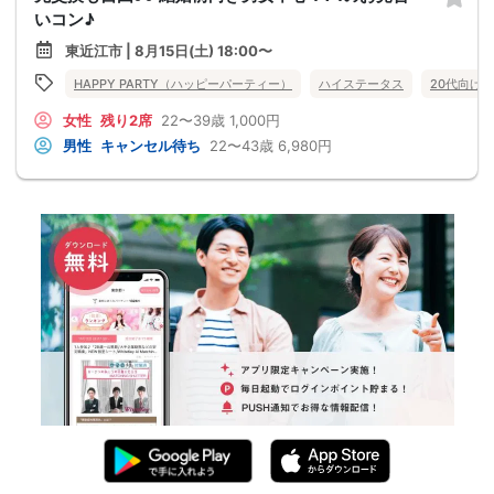
いコン♪
東近江市 | 8月15日(土) 18:00〜
HAPPY PARTY（ハッピーパーティー）
ハイステータス
20代向け
女性
残り2席
22〜39歳
1,000円
男性
キャンセル待ち
22〜43歳
6,980円