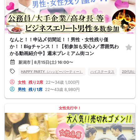
なんと！！申込〆切間近！！男性・女性残り僅
か！！Bigチャンス！！【初参加も安心♪／雰囲気わ
かる動画紹介中】週末プレミアム街コン
新潟市 | 8月15日(土) 16:00〜
HAPPY PARTY（ハッピーパーティー）
ハイステータス
20代向け
女性
残り2席
22〜34歳
1,000円
男性
残り1席
22〜43歳
8,980円
女性先行中！