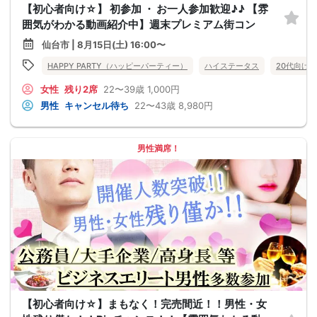
【初心者向け☆】 初参加 ・ お一人参加歓迎♪♪ 【雰
囲気がわかる動画紹介中】週末プレミアム街コン
仙台市 | 8月15日(土) 16:00〜
HAPPY PARTY（ハッピーパーティー）
ハイステータス
20代向け
女性
残り2席
22〜39歳
1,000円
男性
キャンセル待ち
22〜43歳
8,980円
男性満席！
【初心者向け☆】まもなく！完売間近！！男性・女