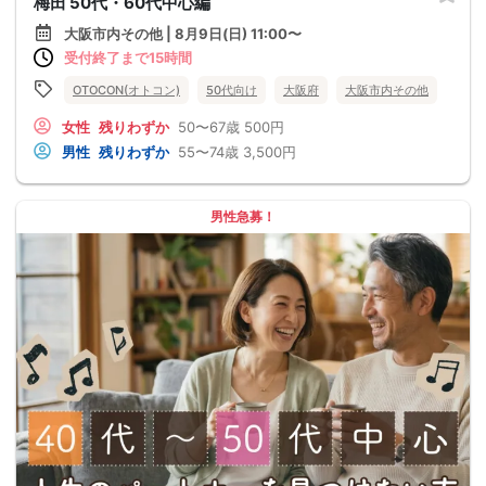
梅田 50代・60代中心編
大阪市内その他 | 8月9日(日) 11:00〜
受付終了まで15時間
OTOCON(オトコン)
50代向け
大阪府
大阪市内その他
女性
残りわずか
50〜67歳
500円
男性
残りわずか
55〜74歳
3,500円
男性急募！