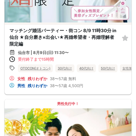
マッチング婚活パーティー・街コン 8/9 11時30分 in
仙台 ★自分磨き×出会い★再婚希望者・再婚理解者
限定編
仙台市 | 8月9日(日) 11:30〜
受付終了まで15時間
OTOCON(オトコン)
30代向け
40代向け
50代向け
女性無料
女性
残りわずか
38〜57歳
無料
男性
残りわずか
38〜57歳
4,500円
男性先行中！