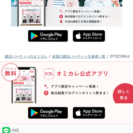
婚活パーティーのオミカレ
全国の婚活パーティー主催者一覧
OTOCON(
LINE