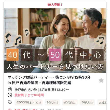
10人突破！
マッチング婚活パーティー・街コン 8/9 12時30分
in 神戸 再婚希望者・再婚理解者限定編
神戸市内その他 | 8月9日(日) 12:30〜
受付終了まで16時間
OTOCON(オトコン)
30代向け
40代向け
50代向け
女性無料