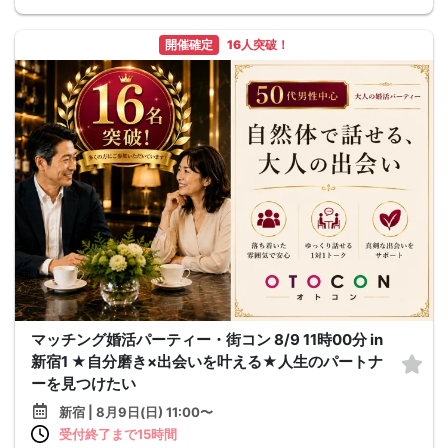
開催確定
16人突破！
マッチング婚活パーティー・街コン 8/9 11時00分 in
新宿1 ★自分磨き×出会いを叶える★人生のパートナ
ーを見つけたい
新宿 | 8月9日(日) 11:00〜
受付終了まで15時間