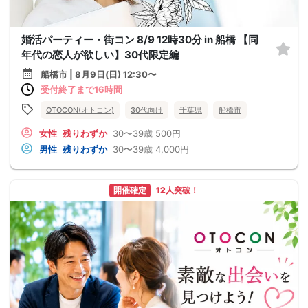
婚活パーティー・街コン 8/9 12時30分 in 船橋 【同
年代の恋人が欲しい】30代限定編
船橋市 | 8月9日(日) 12:30〜
受付終了まで16時間
OTOCON(オトコン)
30代向け
千葉県
船橋市
女性
残りわずか
30〜39歳
500円
男性
残りわずか
30〜39歳
4,000円
開催確定
12人突破！