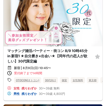
マッチング婚活パーティー・街コン 8/9 10時45分
in 新宿1 ★自分磨き×出会い★【同年代の恋人が欲
しい】30代限定編
新宿 | 8月9日(日) 10:45〜
受付終了まで14時間
OTOCON(オトコン)
30代向け
個室
女性無料
東京都
新
女性
残りわずか
30〜39歳
無料
男性
残りわずか
30〜39歳
4,800円