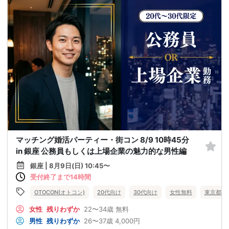
マッチング婚活パーティー・街コン 8/9 10時45分
in 銀座 公務員もしくは上場企業の魅力的な男性編
銀座 | 8月9日(日) 10:45〜
受付終了まで14時間
OTOCON(オトコン)
20代向け
30代向け
女性無料
東京都
女性
残りわずか
22〜34歳
無料
男性
残りわずか
26〜37歳
4,000円