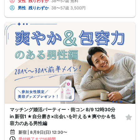
女性
残りわずか
38〜57歳
無料
男性
残りわずか
38〜57歳
3,500円
マッチング婚活パーティー・街コン 8/9 12時30分
in 新宿1 ★自分磨き×出会いを叶える★爽やか＆包
容力のある男性編
新宿 | 8月9日(日) 12:30〜
受付終了まで16時間