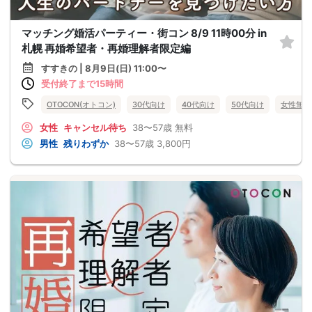
マッチング婚活パーティー・街コン 8/9 11時00分 in
札幌 再婚希望者・再婚理解者限定編
すすきの | 8月9日(日) 11:00〜
受付終了まで15時間
OTOCON(オトコン)
30代向け
40代向け
50代向け
女性無料
女性
キャンセル待ち
38〜57歳
無料
男性
残りわずか
38〜57歳
3,800円