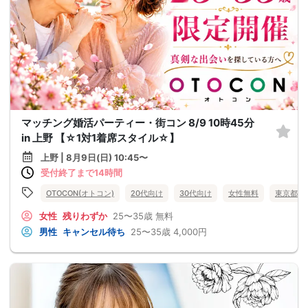
マッチング婚活パーティー・街コン 8/9 10時45分
in 上野 【☆1対1着席スタイル☆】
上野 | 8月9日(日) 10:45〜
受付終了まで14時間
OTOCON(オトコン)
20代向け
30代向け
女性無料
東京都
女性
残りわずか
25〜35歳
無料
男性
キャンセル待ち
25〜35歳
4,000円