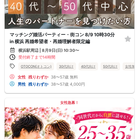
マッチング婚活パーティー・街コン 8/9 10時30分
in 横浜 再婚希望者・再婚理解者限定編
横浜駅周辺 | 8月9日(日) 10:30〜
受付終了まで14時間
OTOCON(オトコン)
30代向け
40代向け
50代向け
女性無料
女性
残りわずか
38〜57歳
無料
男性
残りわずか
38〜57歳
4,000円
女性急募！