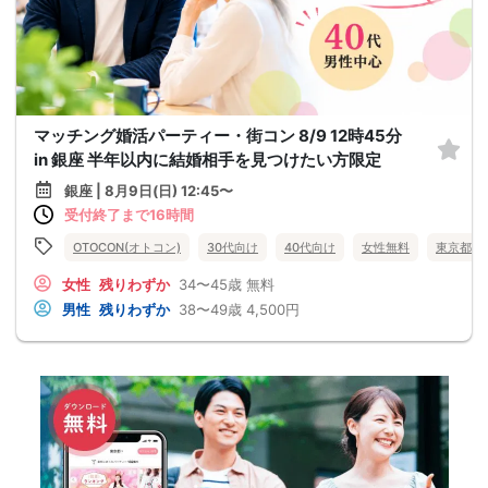
マッチング婚活パーティー・街コン 8/9 12時45分
in 銀座 半年以内に結婚相手を見つけたい方限定
銀座 | 8月9日(日) 12:45〜
受付終了まで16時間
OTOCON(オトコン)
30代向け
40代向け
女性無料
東京都
女性
残りわずか
34〜45歳
無料
男性
残りわずか
38〜49歳
4,500円