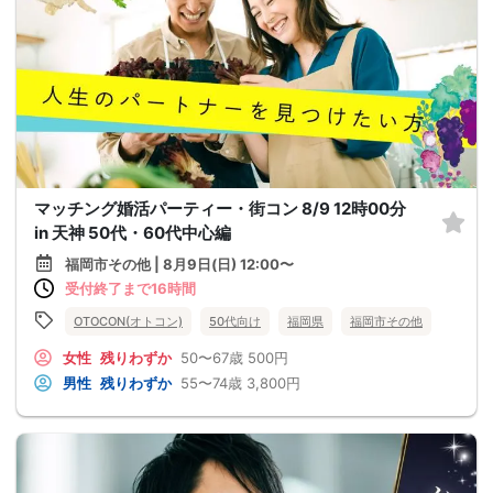
マッチング婚活パーティー・街コン 8/9 12時00分
in 天神 50代・60代中心編
福岡市その他 | 8月9日(日) 12:00〜
受付終了まで16時間
OTOCON(オトコン)
50代向け
福岡県
福岡市その他
女性
残りわずか
50〜67歳
500円
男性
残りわずか
55〜74歳
3,800円