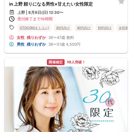
in 上野 頼りになる男性×甘えたい女性限定
上野 | 8月9日(日) 12:30〜
受付終了まで16時間
OTOCON(オトコン)
30代向け
40代向け
50代向け
女性無料
女性
残りわずか
36〜47歳
無料
男性
残りわずか
38〜51歳
4,500円
開催確定
10人突破！