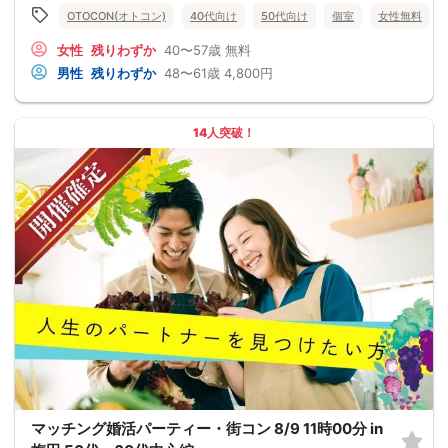
OTOCON(オトコン)
40代向け
50代向け
個室
女性無料
女性
残りわずか
40〜57歳
無料
男性
残りわずか
48〜61歳
4,800円
14人突破！
マッチング婚活パーティー・街コン 8/9 11時00分 in