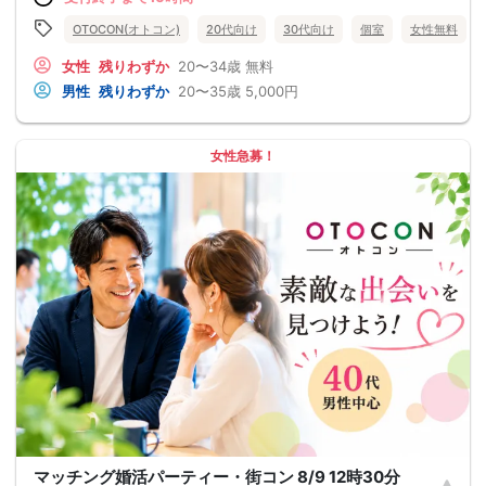
OTOCON(オトコン)
20代向け
30代向け
個室
女性無料
女性
残りわずか
20〜34歳
無料
男性
残りわずか
20〜35歳
5,000円
女性急募！
マッチング婚活パーティー・街コン 8/9 12時30分