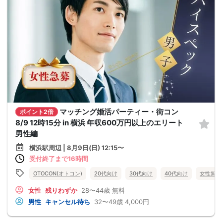
マッチング婚活パーティー・街コン
ポイント2倍
8/9 12時15分 in 横浜 年収600万円以上のエリート
男性編
横浜駅周辺 | 8月9日(日) 12:15〜
受付終了まで16時間
OTOCON(オトコン)
20代向け
30代向け
40代向け
女性無料
女性
残りわずか
28〜44歳
無料
男性
キャンセル待ち
32〜49歳
4,000円