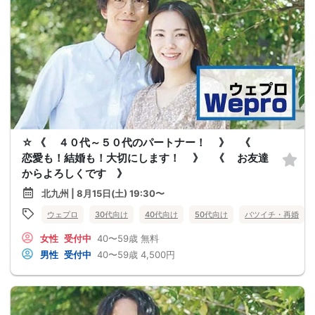
☆ 《 ４０代～５０代のパートナー！ 》 《
恋愛も！結婚も！大切にします！ 》 《 お友達
からよろしくです 》
北九州 | 8月15日(土) 19:30〜
ウェプロ
30代向け
40代向け
50代向け
バツイチ・再婚
女性
受付中
40〜59歳
無料
男性
受付中
40〜59歳
4,500円