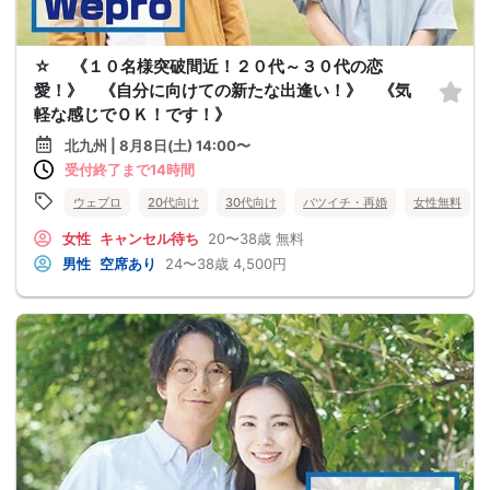
☆ 《１０名様突破間近！２０代～３０代の恋
愛！》 《自分に向けての新たな出逢い！》 《気
軽な感じでＯＫ！です！》
北九州 | 8月8日(土) 14:00〜
受付終了まで14時間
ウェプロ
20代向け
30代向け
バツイチ・再婚
女性無料
女性
キャンセル待ち
20〜38歳
無料
男性
空席あり
24〜38歳
4,500円