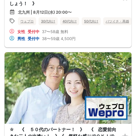
しょう！ 》
北九州 | 8月12日(水) 20:00〜
ウェプロ
30代向け
40代向け
50代向け
バツイチ・再婚
女性
受付中
37〜58歳
無料
男性
受付中
38〜59歳
4,500円
☆ 《 ５０代のパートナー！ 》 《 恋愛前向