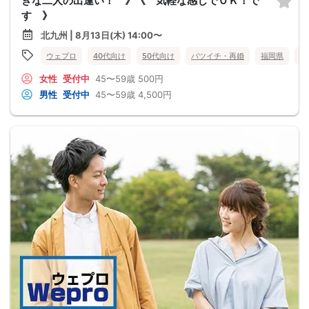
きな二人の出逢い！ 》《 気軽な感じでＯＫ！で
す 》
北九州 | 8月13日(木) 14:00〜
ウェプロ
40代向け
50代向け
バツイチ・再婚
福岡県
北
女性
受付中
45〜59歳
500円
男性
受付中
45〜59歳
4,500円