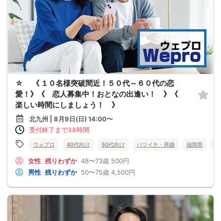
☆ 《 １０名様突破間近！５０代～６０代の恋
愛！》《 恋人募集中！おとなの出逢い！ 》《
楽しい時間にしましょう！ 》
北九州 | 8月9日(日) 14:00〜
受付終了まで38時間
ウェプロ
40代向け
50代向け
バツイチ・再婚
福岡県
北
女性
残りわずか
48〜73歳
500円
男性
残りわずか
50〜75歳
4,500円