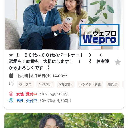
☆ 《 ５０代～６０代のパートナー！ 》 《
恋愛も！結婚も！大切にします！ 》 《 お友達
からよろしくです 》
北九州 | 8月15日(土) 14:00〜
ウェプロ
40代向け
50代向け
バツイチ・再婚
福岡県
北
女性
受付中
48〜75歳
500円
男性
受付中
50〜76歳
4,500円