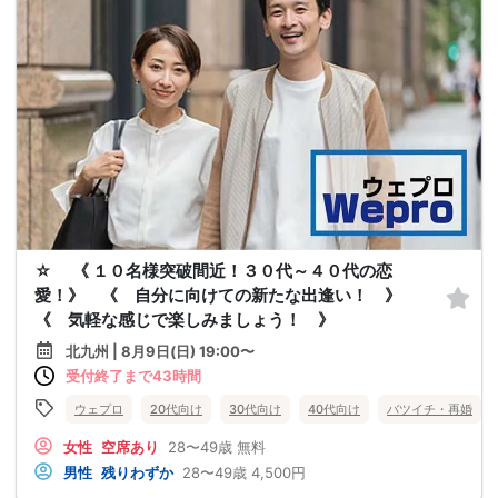
☆ 《 １０名様突破間近！３０代～４０代の恋
愛！》 《 自分に向けての新たな出逢い！ 》
《 気軽な感じで楽しみましょう！ 》
北九州 | 8月9日(日) 19:00〜
受付終了まで43時間
ウェプロ
20代向け
30代向け
40代向け
バツイチ・再婚
女性
空席あり
28〜49歳
無料
男性
残りわずか
28〜49歳
4,500円