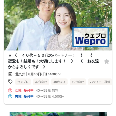
☆ 《 ４０代～５０代のパートナー！ 》 《
恋愛も！結婚も！大切にします！ 》 《 お友達
からよろしくです 》
北九州 | 8月16日(日) 14:00〜
ウェプロ
30代向け
40代向け
50代向け
バツイチ・再婚
女性
受付中
40〜59歳
無料
男性
受付中
40〜59歳
4,500円