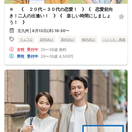
☆ 《 ２０代～３０代の恋愛！ 》《 恋愛前向
き！二人の出逢い！ 》《 楽しい時間にしましょ
う！ 》
北九州 | 8月13日(木) 19:30〜
ウェプロ
20代向け
30代向け
40代向け
バツイチ・再婚
女性
受付中
20〜39歳
無料
男性
受付中
26〜39歳
4,500円