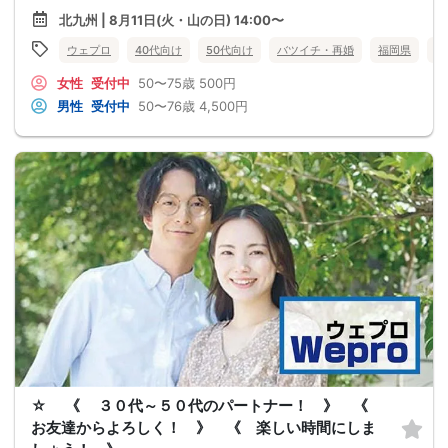
北九州 | 8月11日(火・山の日) 14:00〜
ウェプロ
40代向け
50代向け
バツイチ・再婚
福岡県
北
女性
受付中
50〜75歳
500円
男性
受付中
50〜76歳
4,500円
☆ 《 ３０代～５０代のパートナー！ 》 《
お友達からよろしく！ 》 《 楽しい時間にしま