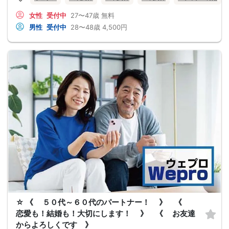
女性
受付中
27〜47歳
無料
男性
受付中
28〜48歳
4,500円
☆ 《 ５０代～６０代のパートナー！ 》 《
恋愛も！結婚も！大切にします！ 》 《 お友達
からよろしくです 》