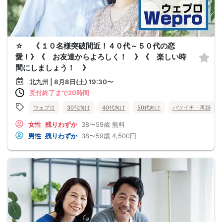
☆ 《 １０名様突破間近！４０代～５０代の恋
愛！》《 お友達からよろしく！ 》《 楽しい時
間にしましょう！ 》
北九州 | 8月8日(土) 19:30〜
受付終了まで20時間
ウェプロ
30代向け
40代向け
50代向け
バツイチ・再婚
女性
残りわずか
38〜59歳
無料
男性
残りわずか
38〜59歳
4,500円