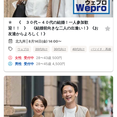
☆ 《 ３０代～４０代の結婚！一人参加歓
迎！！ 》 《結婚前向きな二人の出逢い！》《お
友達からよろしく！》
北九州 | 8月14日(金) 14:00〜
ウェプロ
20代向け
30代向け
40代向け
バツイチ・再婚
女性
受付中
28〜43歳
500円
男性
受付中
28〜45歳
4,500円