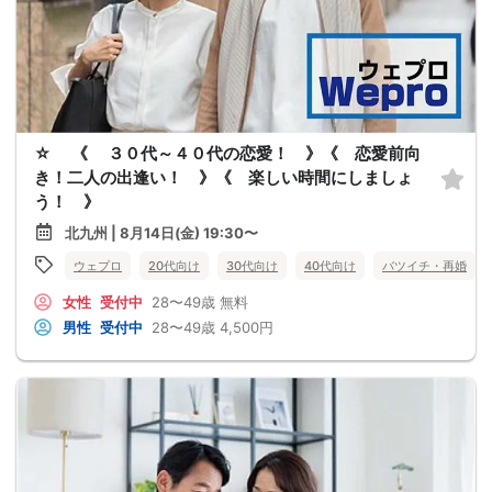
☆ 《 ３０代～４０代の恋愛！ 》《 恋愛前向
き！二人の出逢い！ 》《 楽しい時間にしましょ
う！ 》
北九州 | 8月14日(金) 19:30〜
ウェプロ
20代向け
30代向け
40代向け
バツイチ・再婚
女性
受付中
28〜49歳
無料
男性
受付中
28〜49歳
4,500円