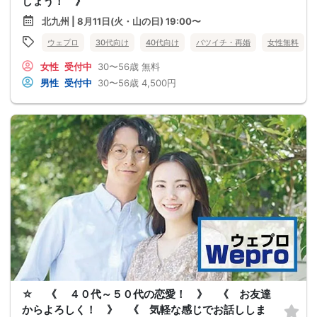
しょう！ 》
北九州 | 8月11日(火・山の日) 19:00〜
ウェプロ
30代向け
40代向け
バツイチ・再婚
女性無料
女性
受付中
30〜56歳
無料
男性
受付中
30〜56歳
4,500円
☆ 《 ４０代～５０代の恋愛！ 》 《 お友達
からよろしく！ 》 《 気軽な感じでお話ししま