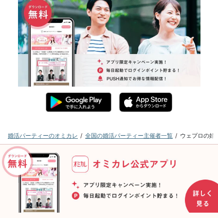
婚活パーティーのオミカレ
全国の婚活パーティー主催者一覧
ウェプロの婚