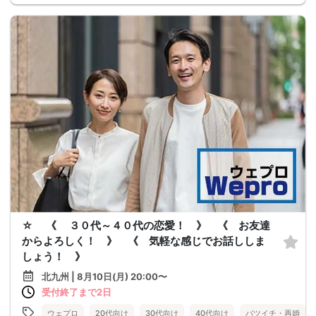
☆ 《 ３０代～４０代の恋愛！ 》 《 お友達
からよろしく！ 》 《 気軽な感じでお話ししま
しょう！ 》
北九州 | 8月10日(月) 20:00〜
受付終了まで2日
ウェプロ
20代向け
30代向け
40代向け
バツイチ・再婚