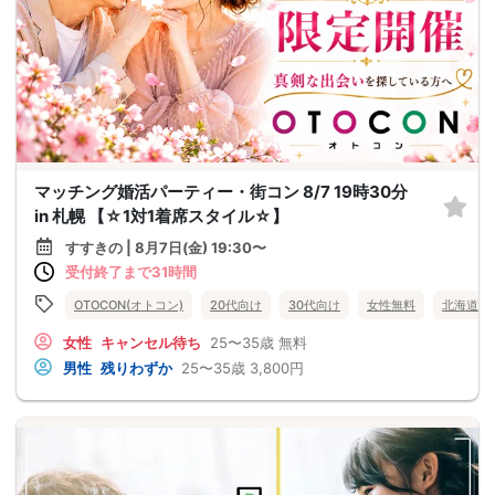
マッチング婚活パーティー・街コン 8/7 19時30分
in 札幌 【☆1対1着席スタイル☆】
すすきの | 8月7日(金) 19:30〜
受付終了まで31時間
OTOCON(オトコン)
20代向け
30代向け
女性無料
北海道
女性
キャンセル待ち
25〜35歳
無料
男性
残りわずか
25〜35歳
3,800円