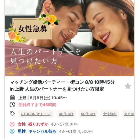
マッチング婚活パーティー・街コン 8/8 10時45分
in 上野 人生のパートナーを見つけたい方限定
上野 | 8月8日(土) 10:45〜
受付終了まで46時間
OTOCON(オトコン)
40代向け
50代向け
女性無料
東京都
女性
残りわずか
40〜57歳
無料
男性
キャンセル待ち
48〜61歳
4,500円