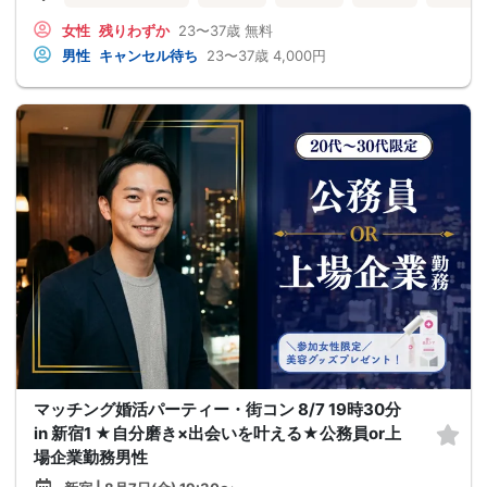
女性
残りわずか
23〜37歳
無料
男性
キャンセル待ち
23〜37歳
4,000円
マッチング婚活パーティー・街コン 8/7 19時30分
in 新宿1 ★自分磨き×出会いを叶える★公務員or上
場企業勤務男性