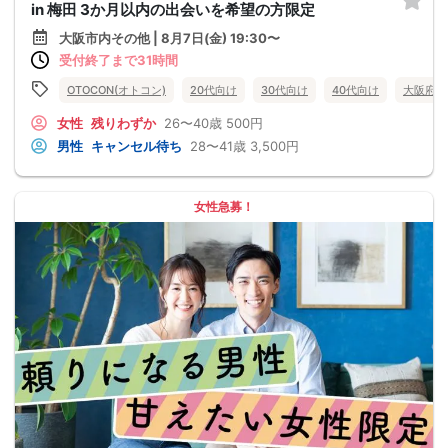
in 梅田 3か月以内の出会いを希望の方限定
大阪市内その他 | 8月7日(金) 19:30〜
受付終了まで31時間
OTOCON(オトコン)
20代向け
30代向け
40代向け
大阪府
女性
残りわずか
26〜40歳
500円
男性
キャンセル待ち
28〜41歳
3,500円
女性急募！