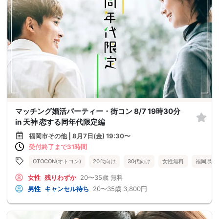
マッチング婚活パーティー・街コン 8/7 19時30分
in 天神 恋する同年代限定編
福岡市その他 | 8月7日(金) 19:30〜
受付終了まで31時間
OTOCON(オトコン)
20代向け
30代向け
女性無料
福岡県
女性
残りわずか
20〜35歳
無料
男性
キャンセル待ち
20〜35歳
3,800円