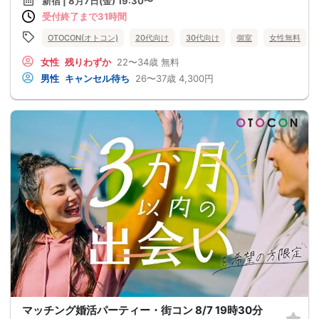
新宿 | 8月7日(金) 19:30〜
受付終了まで31時間
OTOCON(オトコン)
20代向け
30代向け
個室
女性無料
女性
残りわずか
22〜34歳
無料
男性
キャンセル待ち
26〜37歳
4,300円
マッチング婚活パーティー・街コン 8/7 19時30分