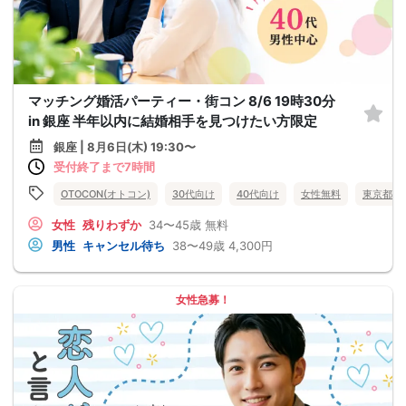
マッチング婚活パーティー・街コン 8/6 19時30分
in 銀座 半年以内に結婚相手を見つけたい方限定
銀座 | 8月6日(木) 19:30〜
受付終了まで7時間
OTOCON(オトコン)
30代向け
40代向け
女性無料
東京都
女性
残りわずか
34〜45歳
無料
男性
キャンセル待ち
38〜49歳
4,300円
女性急募！