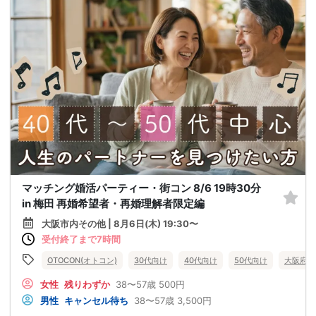
マッチング婚活パーティー・街コン 8/6 19時30分
in 梅田 再婚希望者・再婚理解者限定編
大阪市内その他 | 8月6日(木) 19:30〜
受付終了まで7時間
OTOCON(オトコン)
30代向け
40代向け
50代向け
大阪府
女性
残りわずか
38〜57歳
500円
男性
キャンセル待ち
38〜57歳
3,500円