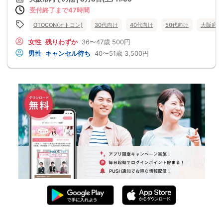
受付終了まで47時間
OTOCON(オトコン)
30代向け
40代向け
50代向け
大阪府
女性
残りわずか
36〜47歳
500円
男性
キャンセル待ち
40〜51歳
3,500円