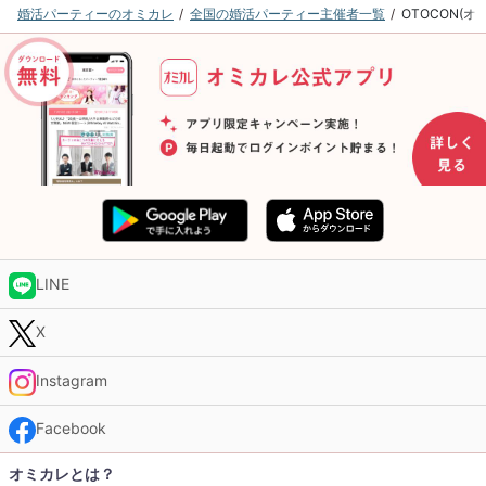
婚活パーティーのオミカレ
全国の婚活パーティー主催者一覧
OTOCON(
LINE
X
Instagram
Facebook
オミカレとは？