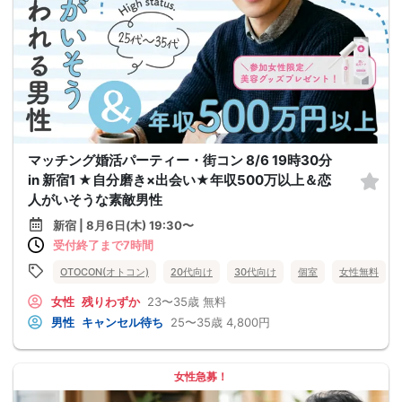
マッチング婚活パーティー・街コン 8/6 19時30分
in 新宿1 ★自分磨き×出会い★年収500万以上＆恋
人がいそうな素敵男性
新宿 | 8月6日(木) 19:30〜
受付終了まで7時間
OTOCON(オトコン)
20代向け
30代向け
個室
女性無料
女性
残りわずか
23〜35歳
無料
男性
キャンセル待ち
25〜35歳
4,800円
女性急募！