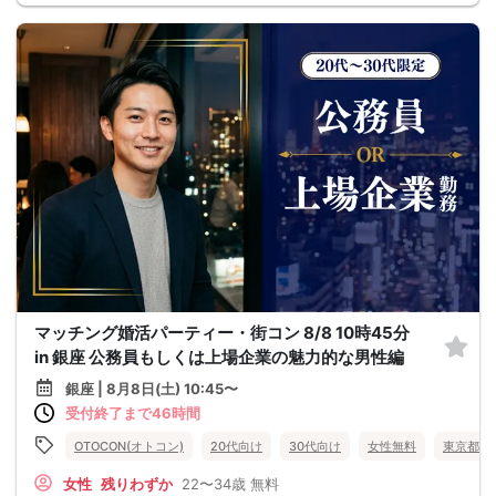
マッチング婚活パーティー・街コン 8/8 10時45分
in 銀座 公務員もしくは上場企業の魅力的な男性編
銀座 | 8月8日(土) 10:45〜
受付終了まで46時間
OTOCON(オトコン)
20代向け
30代向け
女性無料
東京都
女性
残りわずか
22〜34歳
無料