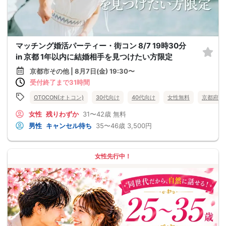
マッチング婚活パーティー・街コン 8/7 19時30分
in 京都 1年以内に結婚相手を見つけたい方限定
京都市その他 | 8月7日(金) 19:30〜
受付終了まで31時間
OTOCON(オトコン)
30代向け
40代向け
女性無料
京都府
女性
残りわずか
31〜42歳
無料
男性
キャンセル待ち
35〜46歳
3,500円
女性先行中！