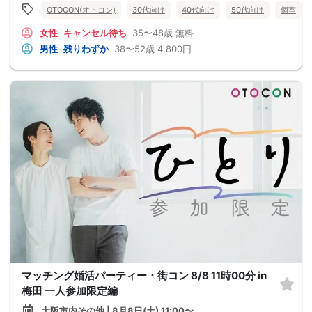
OTOCON(オトコン)
30代向け
40代向け
50代向け
個室
女性
キャンセル待ち
35〜48歳
無料
男性
残りわずか
38〜52歳
4,800円
マッチング婚活パーティー・街コン 8/8 11時00分 in
梅田 一人参加限定編
大阪市内その他 | 8月8日(土) 11:00〜