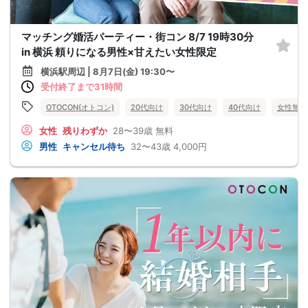
マッチング婚活パーティー・街コン 8/7 19時30分
in 横浜 頼りになる男性×甘えたい女性限定
横浜駅周辺 | 8月7日(金) 19:30〜
受付終了まで31時間
OTOCON(オトコン)
20代向け
30代向け
40代向け
女性無料
女性
残りわずか
28〜39歳
無料
男性
キャンセル待ち
32〜43歳
4,000円