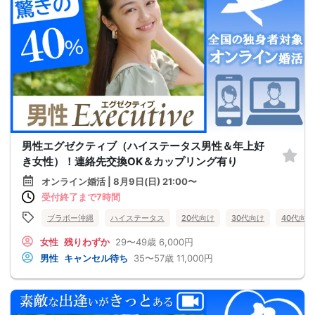
男性エグゼクティブ（ハイステータス男性＆年上好
き女性）！連絡先交換OK＆カップリング有り
オンライン婚活 | 8月9日(日) 21:00〜
受付終了まで7時間
ブラボー沖縄
ハイステータス
20代向け
30代向け
40代向け
女性
残りわずか
29〜49歳
6,000円
男性
キャンセル待ち
35〜57歳
11,000円