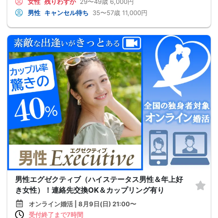
女性
残りわずか
29〜49歳
6,000円
男性
キャンセル待ち
35〜57歳
11,000円
男性エグゼクティブ（ハイステータス男性＆年上好
き女性）！連絡先交換OK＆カップリング有り
オンライン婚活 | 8月9日(日) 21:00〜
受付終了まで7時間