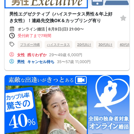
男性エグゼクティブ（ハイステータス男性＆年上好
き女性）！連絡先交換OK＆カップリング有り
オンライン婚活 | 8月9日(日) 21:00〜
受付終了まで7時間
ブラボー沖縄
ハイステータス
20代向け
30代向け
40代向け
女性
残りわずか
29〜49歳
6,000円
男性
キャンセル待ち
35〜57歳
11,000円