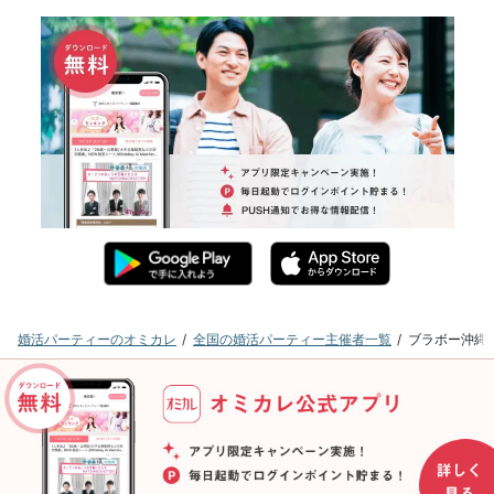
婚活パーティーのオミカレ
全国の婚活パーティー主催者一覧
ブラボー沖縄