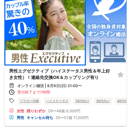
男性エグゼクティブ（ハイステータス男性＆年上好
き女性）！連絡先交換OK＆カップリング有り
オンライン婚活 | 8月9日(日) 21:00〜
受付終了まで7時間
ブラボー沖縄
ハイステータス
20代向け
30代向け
40代向け
女性
残りわずか
29〜49歳
6,000円
男性
キャンセル待ち
35〜57歳
11,000円