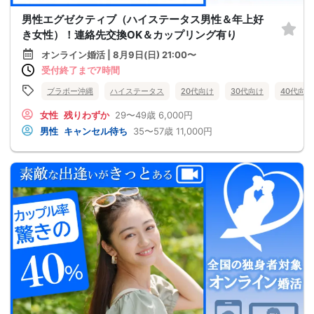
男性エグゼクティブ（ハイステータス男性＆年上好
き女性）！連絡先交換OK＆カップリング有り
オンライン婚活 | 8月9日(日) 21:00〜
受付終了まで7時間
ブラボー沖縄
ハイステータス
20代向け
30代向け
40代向け
女性
残りわずか
29〜49歳
6,000円
男性
キャンセル待ち
35〜57歳
11,000円