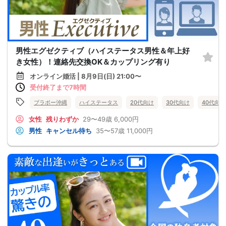
男性エグゼクティブ（ハイステータス男性＆年上好
き女性）！連絡先交換OK＆カップリング有り
オンライン婚活 | 8月9日(日) 21:00〜
受付終了まで7時間
ブラボー沖縄
ハイステータス
20代向け
30代向け
40代向け
女性
残りわずか
29〜49歳
6,000円
男性
キャンセル待ち
35〜57歳
11,000円