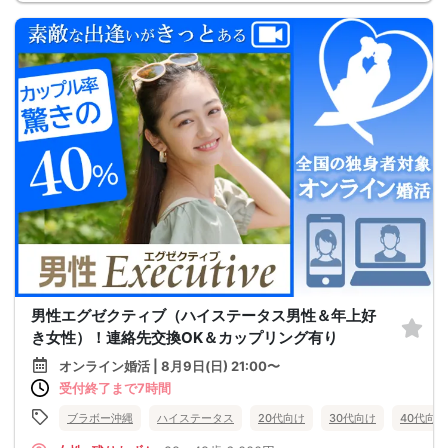
男性エグゼクティブ（ハイステータス男性＆年上好
き女性）！連絡先交換OK＆カップリング有り
オンライン婚活 | 8月9日(日) 21:00〜
受付終了まで7時間
ブラボー沖縄
ハイステータス
20代向け
30代向け
40代向け