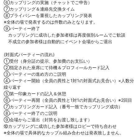
⑥カップリングの実施（チャットでご申告）
⑦カップリング＆連絡先交換タイム
⑧プライバシーを重視したカップリング発表
※全体の場で発表するのは件数のみとなります。
⑨パーティー終了
カップリングに成功した参加者様は再度個別ルームでご歓談
不成立の参加者様は自動的にイベント会場からご退出
(対面式パーティーの流れ)
①受付（身分証の提示、参加費のお支払い）
②指定された座席にて待機＆プロフィ―ルカード記入
③パーティーの進め方のご説明
④パーティー開始（全員の異性と1対1の対面式お見合い）×人数分
繰り返す
⑤第一印象カードの記入＆休憩
⑥パーティー再開（全員の異性と1対1の対面式お見合い）※2回目
⑦カップリングカード記入（番号一致でカップリング成功）
⑧パーティー終了のご説明
⑨会場からご退出（封筒をお渡し致します）
⑩カップリングに成功した参加者様はロビーで待ち合わせ
※全体の場で具体的なカップル組み合わせは発表致しません。