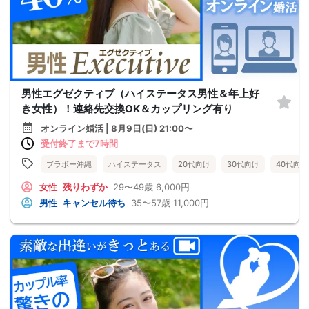
男性エグゼクティブ（ハイステータス男性＆年上好
き女性）！連絡先交換OK＆カップリング有り
オンライン婚活 | 8月9日(日) 21:00〜
受付終了まで7時間
ブラボー沖縄
ハイステータス
20代向け
30代向け
40代向け
女性
残りわずか
29〜49歳
6,000円
男性
キャンセル待ち
35〜57歳
11,000円