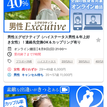
男性エグゼクティブ（ハイステータス男性＆年上好
き女性）！連絡先交換OK＆カップリング有り
オンライン婚活 | 8月9日(日) 21:00〜
受付終了まで7時間
ブラボー沖縄
ハイステータス
20代向け
30代向け
40代向け
女性
残りわずか
29〜49歳
6,000円
男性
キャンセル待ち
35〜57歳
11,000円