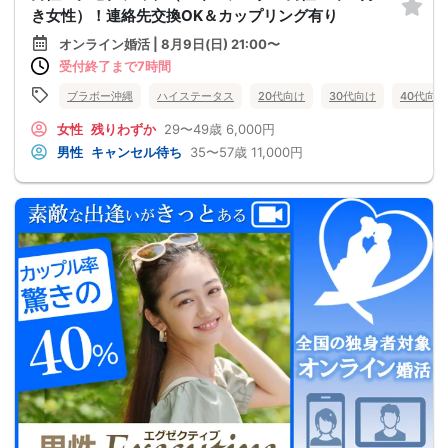
き女性）！連絡先交換OK＆カップリング有り
オンライン婚活 | 8月9日(日) 21:00〜
受付終了まで7時間
ブラボー沖縄
ハイステータス
20代向け
30代向け
40代向け
女性
残りわずか
29〜49歳
6,000円
男性
キャンセル待ち
35〜57歳
11,000円