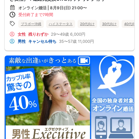
オンライン婚活 | 8月9日(日) 21:00〜
受付終了まで7時間
ブラボー沖縄
ハイステータス
20代向け
30代向け
40代向け
女性
残りわずか
29〜49歳
6,000円
男性
キャンセル待ち
35〜57歳
11,000円