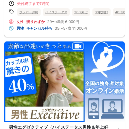
受付終了まで7時間
ブラボー沖縄
ハイステータス
20代向け
30代向け
40代向け
女性
残りわずか
29〜49歳
6,000円
男性
キャンセル待ち
35〜57歳
11,000円
男性エグゼクティブ（ハイステータス男性＆年上好