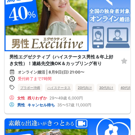
男性エグゼクティブ（ハイステータス男性＆年上好
き女性）！連絡先交換OK＆カップリング有り
オンライン婚活 | 8月9日(日) 21:00〜
受付終了まで7時間
ブラボー沖縄
ハイステータス
20代向け
30代向け
40代向け
女性
残りわずか
29〜49歳
6,000円
男性
キャンセル待ち
35〜57歳
11,000円