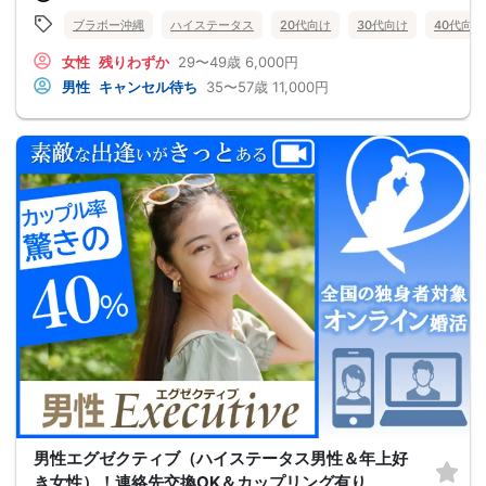
ブラボー沖縄
ハイステータス
20代向け
30代向け
40代向け
女性
残りわずか
29〜49歳
6,000円
男性
キャンセル待ち
35〜57歳
11,000円
男性エグゼクティブ（ハイステータス男性＆年上好
き女性）！連絡先交換OK＆カップリング有り