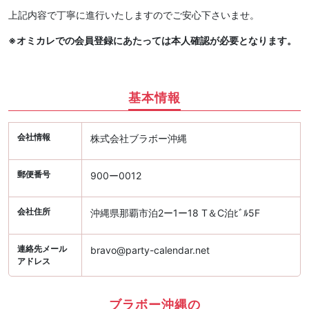
上記内容で丁寧に進行いたしますのでご安心下さいませ。
※オミカレでの会員登録にあたっては本人確認が必要となります。
基本情報
会社情報
株式会社ブラボー沖縄
郵便番号
900ー0012
会社住所
沖縄県那覇市泊2ー1ー18 T＆C泊ﾋﾞﾙ5F
連絡先メール
bravo@party-calendar.net
アドレス
ブラボー沖縄の