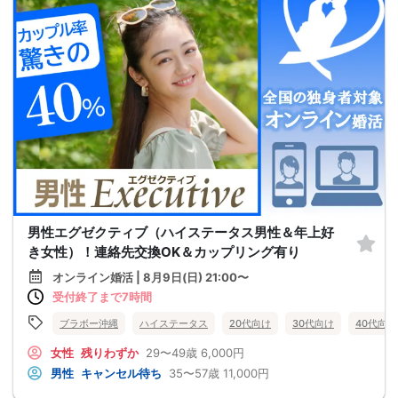
男性エグゼクティブ（ハイステータス男性＆年上好
き女性）！連絡先交換OK＆カップリング有り
オンライン婚活 | 8月9日(日) 21:00〜
受付終了まで7時間
ブラボー沖縄
ハイステータス
20代向け
30代向け
40代向け
女性
残りわずか
29〜49歳
6,000円
男性
キャンセル待ち
35〜57歳
11,000円