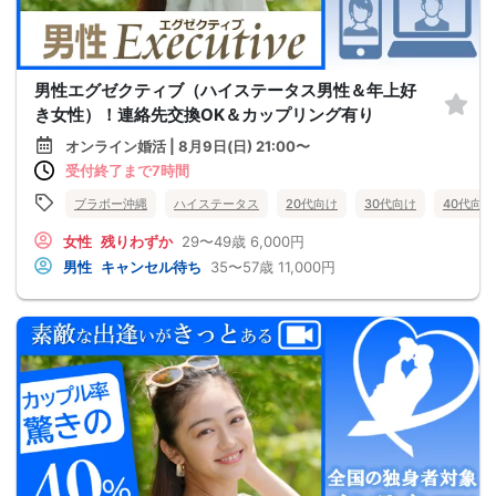
男性エグゼクティブ（ハイステータス男性＆年上好
き女性）！連絡先交換OK＆カップリング有り
オンライン婚活 | 8月9日(日) 21:00〜
受付終了まで7時間
ブラボー沖縄
ハイステータス
20代向け
30代向け
40代向け
女性
残りわずか
29〜49歳
6,000円
男性
キャンセル待ち
35〜57歳
11,000円