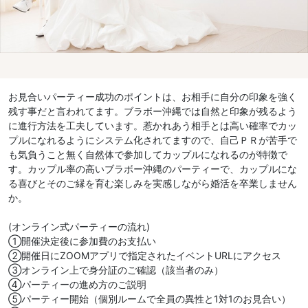
お見合いパーティー成功のポイントは、お相手に自分の印象を強く
残す事だと言われてます。ブラボー沖縄では自然と印象が残るよう
に進行方法を工夫しています。惹かれあう相手とは高い確率でカッ
プルになれるようにシステム化されてますので、自己ＰＲが苦手で
も気負うこと無く自然体で参加してカップルになれるのが特徴で
す。カップル率の高いブラボー沖縄のパーティーで、カップルにな
る喜びとそのご縁を育む楽しみを実感しながら婚活を卒業しません
か。
(オンライン式パーティーの流れ)
①開催決定後に参加費のお支払い
②開催日にZOOMアプリで指定されたイベントURLにアクセス
③オンライン上で身分証のご確認（該当者のみ）
④パーティーの進め方のご説明
⑤パーティー開始（個別ルームで全員の異性と1対1のお見合い）