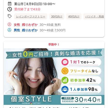
富山市 | 8月9日(日) 13:00〜
受付終了まで43分
レインボーファクトリー
30代向け
40代向け
バツイチ・再婚
女性
残りわずか
30〜49歳
無料
男性
残りわずか
30〜49歳
7,500円
早割中！