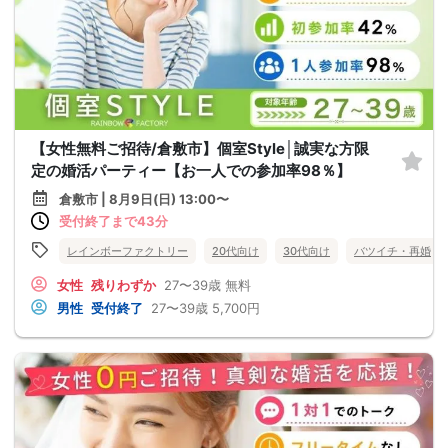
【女性無料ご招待/倉敷市】個室Style│誠実な方限
定の婚活パーティー【お一人での参加率98％】
倉敷市 | 8月9日(日) 13:00〜
受付終了まで43分
レインボーファクトリー
20代向け
30代向け
バツイチ・再婚
女性
残りわずか
27〜39歳
無料
男性
受付終了
27〜39歳
5,700円