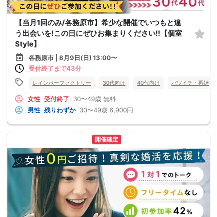
【当月1回のみ/各務原市】希少な開催でいつもと違
う出会いを!この日にぜひお集まりください!!【個室
Style】
各務原市 | 8月9日(日) 13:00〜
受付終了まで43分
レインボーファクトリー
30代向け
40代向け
バツイチ・再婚
女性
受付終了
30〜49歳
無料
男性
残りわずか
30〜49歳
6,900円
開催確定