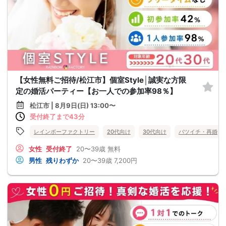
【女性無料ご招待/松江市】個室Style│誠実な方限
定の婚活パーティー【お一人での参加率98％】
松江市 | 8月9日(日) 13:00〜
受付終了まで43分
レインボーファクトリー
20代向け
30代向け
バツイチ・再婚
女性
受付終了
20〜39歳
無料
男性
残りわずか
20〜39歳
7,200円