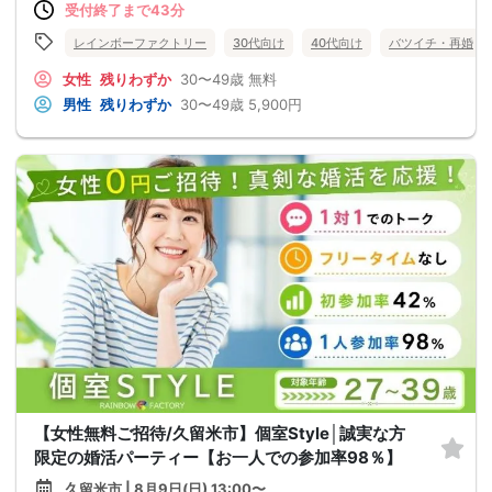
受付終了まで43分
レインボーファクトリー
30代向け
40代向け
バツイチ・再婚
女性
残りわずか
30〜49歳
無料
男性
残りわずか
30〜49歳
5,900円
【女性無料ご招待/久留米市】個室Style│誠実な方
限定の婚活パーティー【お一人での参加率98％】
久留米市 | 8月9日(日) 13:00〜