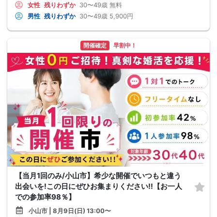
女性
残りわずか
30〜49歳
無料
男性
残りわずか
30〜49歳
5,900円
開催確定
早割中！
【当月1回のみ/小山市】希少な開催でいつもと違う
出会いを!この日にぜひお集まりください!!【お一人
での参加率98％】
小山市 | 8月9日(日) 13:00〜