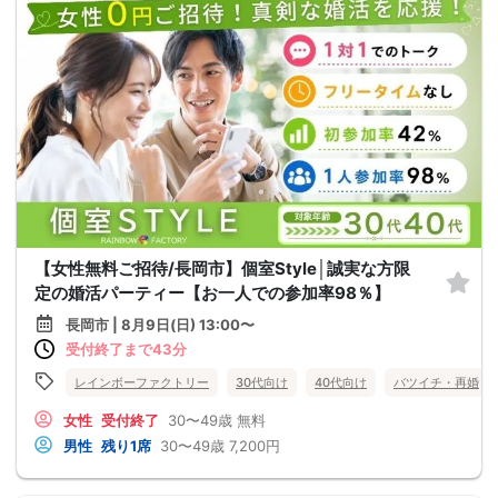
【女性無料ご招待/長岡市】個室Style│誠実な方限
定の婚活パーティー【お一人での参加率98％】
長岡市 | 8月9日(日) 13:00〜
受付終了まで43分
レインボーファクトリー
30代向け
40代向け
バツイチ・再婚
女性
受付終了
30〜49歳
無料
男性
残り1席
30〜49歳
7,200円