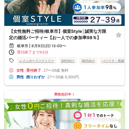
【女性無料ご招待/岐阜市】個室Style│誠実な方限
定の婚活パーティー【お一人での参加率98％】
岐阜市 | 8月9日(日) 13:00〜
受付終了まで43分
レインボーファクトリー
20代向け
30代向け
バツイチ・再婚
女性
受付終了
27〜39歳
無料
男性
残りわずか
27〜39歳
6,900円
男性先行中！