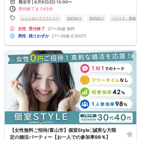
熊谷市 | 8月9日(日) 13:00〜
受付終了まで43分
レインボーファクトリー
20代向け
30代向け
バツイチ・再婚
女性
受付終了
27〜39歳
無料
男性
残りわずか
27〜39歳
6,900円
【女性無料ご招待/富山市】個室Style│誠実な方限
定の婚活パーティー【お一人での参加率98％】