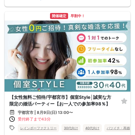
開催確定
早割中！
【女性無料ご招待/宇都宮市】個室Style│誠実な方
限定の婚活パーティー【お一人での参加率98％】
宇都宮市 | 8月9日(日) 13:00〜
受付終了まで43分
レインボーファクトリー
30代向け
40代向け
バツイチ・再婚