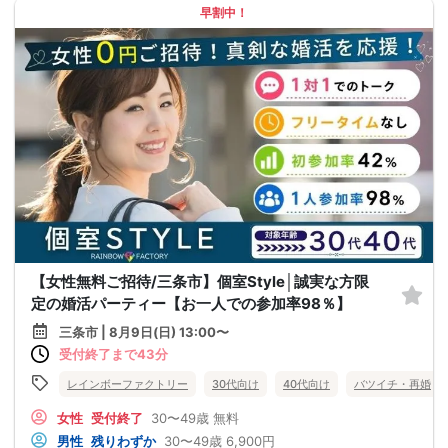
早割中！
【女性無料ご招待/三条市】個室Style│誠実な方限
定の婚活パーティー【お一人での参加率98％】
三条市 | 8月9日(日) 13:00〜
受付終了まで43分
レインボーファクトリー
30代向け
40代向け
バツイチ・再婚
女性
受付終了
30〜49歳
無料
男性
残りわずか
30〜49歳
6,900円