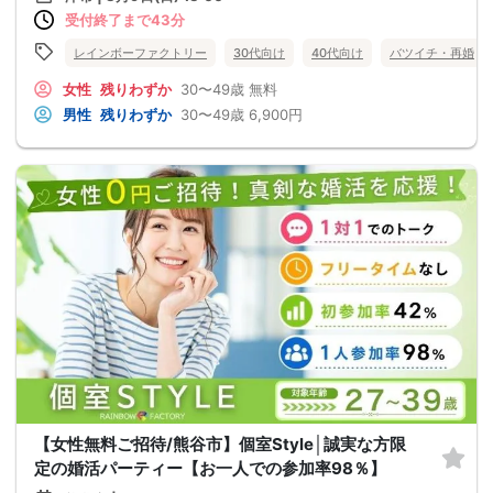
受付終了まで43分
レインボーファクトリー
30代向け
40代向け
バツイチ・再婚
女性
残りわずか
30〜49歳
無料
男性
残りわずか
30〜49歳
6,900円
【女性無料ご招待/熊谷市】個室Style│誠実な方限
定の婚活パーティー【お一人での参加率98％】