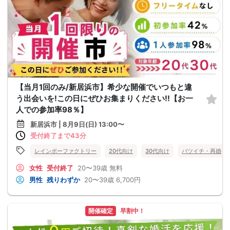
【当月1回のみ/新居浜市】希少な開催でいつもと違
う出会いを!この日にぜひお集まりください!!【お一
人での参加率98％】
新居浜市 | 8月9日(日) 13:00〜
受付終了まで43分
レインボーファクトリー
20代向け
30代向け
バツイチ・再婚
女性
受付終了
20〜39歳
無料
男性
残りわずか
20〜39歳
6,700円
開催確定
早割中！