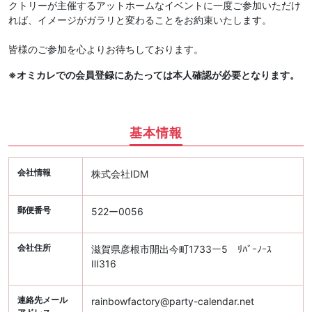
クトリーが主催するアットホームなイベントに一度ご参加いただけ
れば、イメージがガラリと変わることをお約束いたします。
皆様のご参加を心よりお待ちしております。
※オミカレでの会員登録にあたっては本人確認が必要となります。
基本情報
会社情報
株式会社IDM
郵便番号
522ー0056
会社住所
滋賀県彦根市開出今町1733ー5 ﾘﾊﾞｰﾉｰｽ
Ⅲ316
連絡先メール
rainbowfactory@party-calendar.net