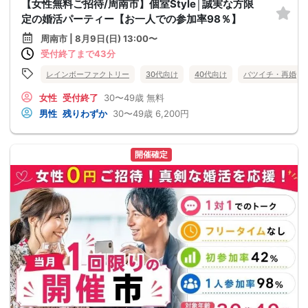
【女性無料ご招待/周南市】個室Style│誠実な方限
定の婚活パーティー【お一人での参加率98％】
周南市 | 8月9日(日) 13:00〜
受付終了まで43分
レインボーファクトリー
30代向け
40代向け
バツイチ・再婚
女性
受付終了
30〜49歳
無料
男性
残りわずか
30〜49歳
6,200円
開催確定