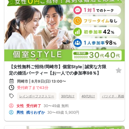
【女性無料ご招待/岡崎市】個室Style│誠実な方限
定の婚活パーティー【お一人での参加率98％】
岡崎市 | 8月9日(日) 13:00〜
受付終了まで43分
レインボーファクトリー
30代向け
40代向け
バツイチ・再婚
女性
受付終了
30〜49歳
無料
男性
残りわずか
30〜49歳
5,900円