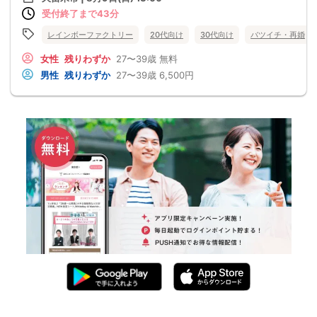
受付終了まで43分
レインボーファクトリー
20代向け
30代向け
バツイチ・再婚
女性
残りわずか
27〜39歳
無料
男性
残りわずか
27〜39歳
6,500円