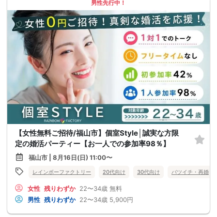
男性先行中！
【女性無料ご招待/福山市】個室Style│誠実な方限
定の婚活パーティー【お一人での参加率98％】
福山市 | 8月16日(日) 11:00〜
レインボーファクトリー
20代向け
30代向け
バツイチ・再婚
女性
残りわずか
22〜34歳
無料
男性
残りわずか
22〜34歳
5,900円