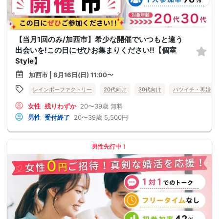
【当月1回のみ/加西市】希少な開催でいつもと違う
出会いを!この日にぜひお集まりください!!【個室
Style】
加西市 | 8月16日(日) 11:00〜
レインボーファクトリー
20代向け
30代向け
バツイチ・再婚
女性
残りわずか
20〜39歳
無料
男性
受付終了
20〜39歳
5,500円
男性先行中！