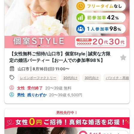
【女性無料ご招待/山口市】個室Style│誠実な方限
定の婚活パーティー【お一人での参加率98％】
山口市 | 8月16日(日) 11:00〜
レインボーファクトリー
20代向け
30代向け
バツイチ・再婚
女性
受付終了
20〜39歳
無料
男性
残りわずか
20〜39歳
6,500円
男性先行中！