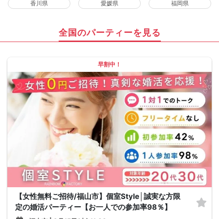
香川県
愛媛県
福岡県
全国のパーティーを見る
早割中！
【女性無料ご招待/福山市】個室Style│誠実な方限
定の婚活パーティー【お一人での参加率98％】