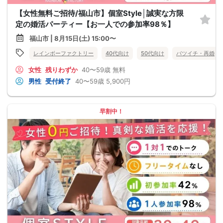
【女性無料ご招待/福山市】個室Style│誠実な方限
定の婚活パーティー【お一人での参加率98％】
福山市 | 8月15日(土) 15:00〜
レインボーファクトリー
40代向け
50代向け
バツイチ・再婚
女性
残りわずか
40〜59歳
無料
男性
受付終了
40〜59歳
5,900円
早割中！