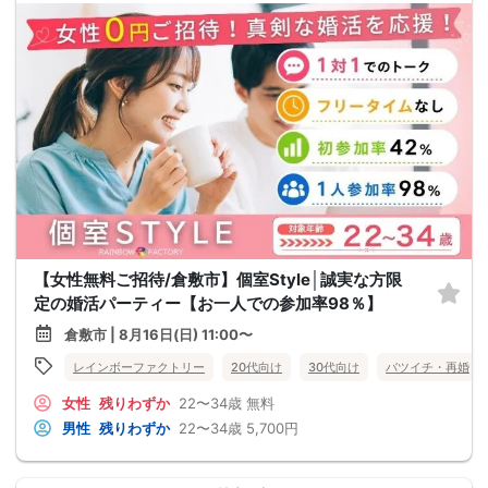
【女性無料ご招待/倉敷市】個室Style│誠実な方限
定の婚活パーティー【お一人での参加率98％】
倉敷市 | 8月16日(日) 11:00〜
レインボーファクトリー
20代向け
30代向け
バツイチ・再婚
女性
残りわずか
22〜34歳
無料
男性
残りわずか
22〜34歳
5,700円