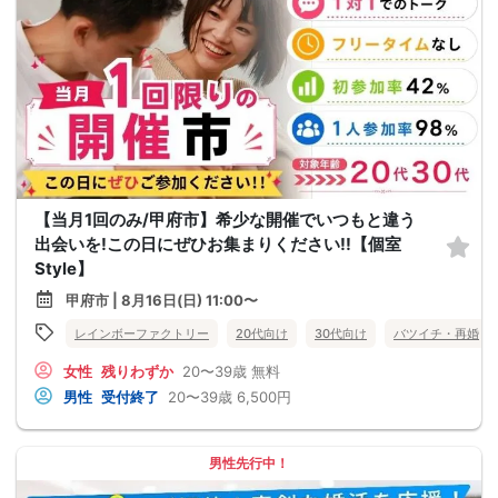
【当月1回のみ/甲府市】希少な開催でいつもと違う
出会いを!この日にぜひお集まりください!!【個室
Style】
甲府市 | 8月16日(日) 11:00〜
レインボーファクトリー
20代向け
30代向け
バツイチ・再婚
女性
残りわずか
20〜39歳
無料
男性
受付終了
20〜39歳
6,500円
男性先行中！