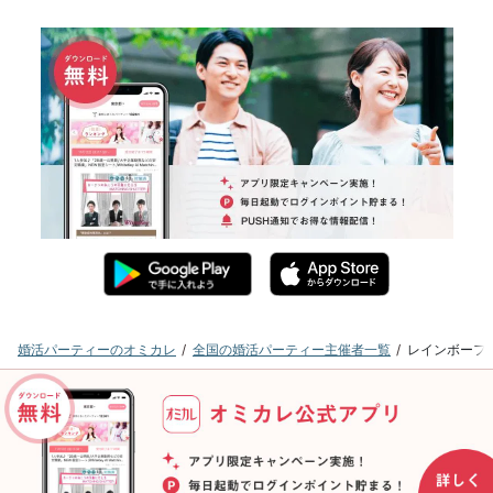
婚活パーティーのオミカレ
全国の婚活パーティー主催者一覧
レインボーフ