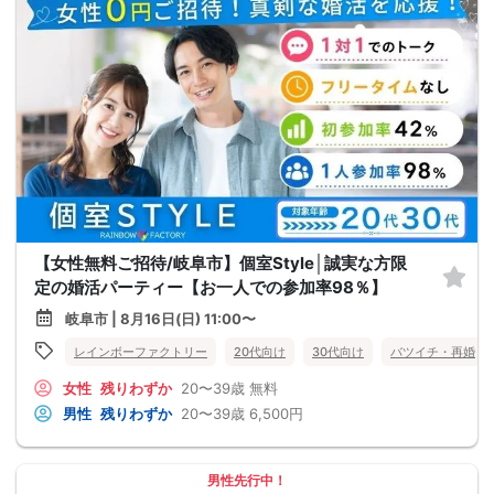
【女性無料ご招待/岐阜市】個室Style│誠実な方限
定の婚活パーティー【お一人での参加率98％】
岐阜市 | 8月16日(日) 11:00〜
レインボーファクトリー
20代向け
30代向け
バツイチ・再婚
女性
残りわずか
20〜39歳
無料
男性
残りわずか
20〜39歳
6,500円
男性先行中！