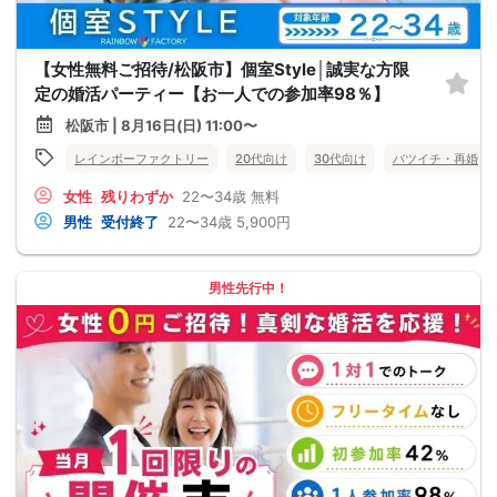
【女性無料ご招待/松阪市】個室Style│誠実な方限
定の婚活パーティー【お一人での参加率98％】
松阪市 | 8月16日(日) 11:00〜
レインボーファクトリー
20代向け
30代向け
バツイチ・再婚
女性
残りわずか
22〜34歳
無料
男性
受付終了
22〜34歳
5,900円
男性先行中！