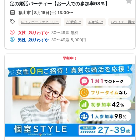
定の婚活パーティー【お一人での参加率98％】
福山市 | 8月15日(土) 13:00〜
レインボーファクトリー
30代向け
40代向け
バツイチ・再婚
女性
残りわずか
30〜49歳
無料
男性
残りわずか
30〜49歳
5,900円
早割中！