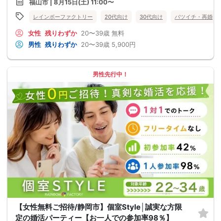
福山市 | 8月15日(土) 11:00〜
レインボーファクトリー
20代向け
30代向け
バツイチ・再婚
女性
残りわずか
20〜39歳
無料
男性
残りわずか
20〜39歳
5,900円
男性先行中！
【女性無料ご招待/静岡市】個室Style│誠実な方限
定の婚活パーティー【お一人での参加率98％】