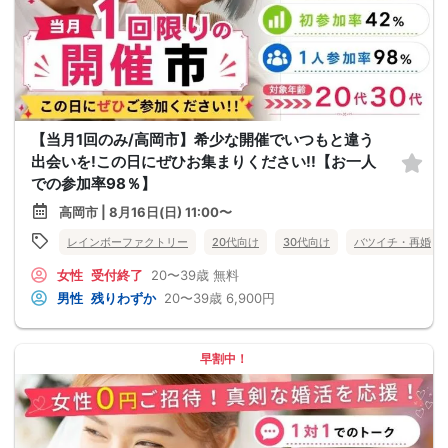
【当月1回のみ/高岡市】希少な開催でいつもと違う
出会いを!この日にぜひお集まりください!!【お一人
での参加率98％】
高岡市 | 8月16日(日) 11:00〜
レインボーファクトリー
20代向け
30代向け
バツイチ・再婚
女性
受付終了
20〜39歳
無料
男性
残りわずか
20〜39歳
6,900円
早割中！