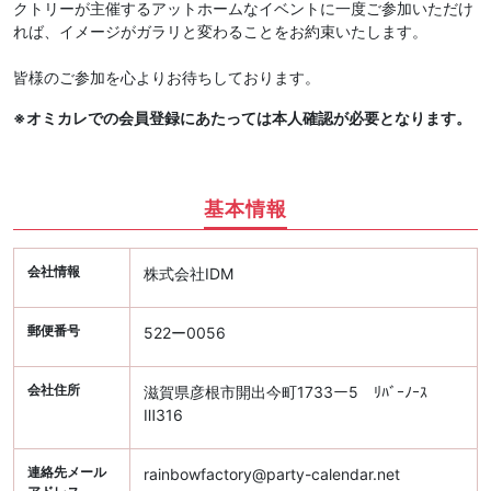
クトリーが主催するアットホームなイベントに一度ご参加いただけ
れば、イメージがガラリと変わることをお約束いたします。
皆様のご参加を心よりお待ちしております。
※オミカレでの会員登録にあたっては本人確認が必要となります。
基本情報
会社情報
株式会社IDM
郵便番号
522ー0056
会社住所
滋賀県彦根市開出今町1733ー5 ﾘﾊﾞｰﾉｰｽ
Ⅲ316
連絡先メール
rainbowfactory@party-calendar.net