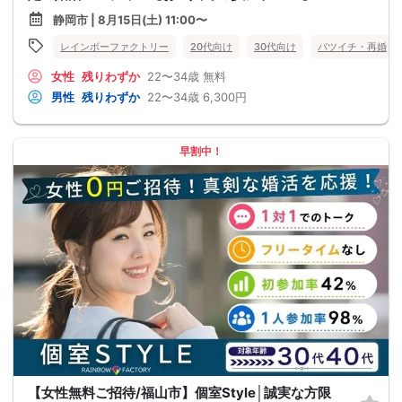
静岡市 | 8月15日(土) 11:00〜
レインボーファクトリー
20代向け
30代向け
バツイチ・再婚
女性
残りわずか
22〜34歳
無料
男性
残りわずか
22〜34歳
6,300円
早割中！
【女性無料ご招待/福山市】個室Style│誠実な方限