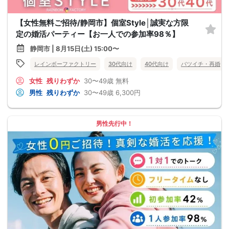
【女性無料ご招待/静岡市】個室Style│誠実な方限
定の婚活パーティー【お一人での参加率98％】
静岡市 | 8月15日(土) 15:00〜
レインボーファクトリー
30代向け
40代向け
バツイチ・再婚
女性
残りわずか
30〜49歳
無料
男性
残りわずか
30〜49歳
6,300円
男性先行中！