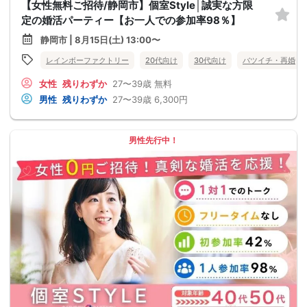
【女性無料ご招待/静岡市】個室Style│誠実な方限
定の婚活パーティー【お一人での参加率98％】
静岡市 | 8月15日(土) 13:00〜
レインボーファクトリー
20代向け
30代向け
バツイチ・再婚
女性
残りわずか
27〜39歳
無料
男性
残りわずか
27〜39歳
6,300円
男性先行中！