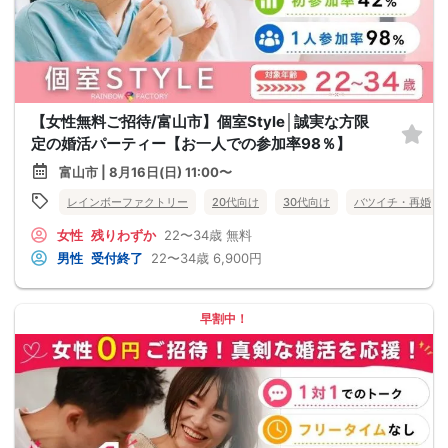
【女性無料ご招待/富山市】個室Style│誠実な方限
定の婚活パーティー【お一人での参加率98％】
富山市 | 8月16日(日) 11:00〜
レインボーファクトリー
20代向け
30代向け
バツイチ・再婚
女性
残りわずか
22〜34歳
無料
男性
受付終了
22〜34歳
6,900円
早割中！