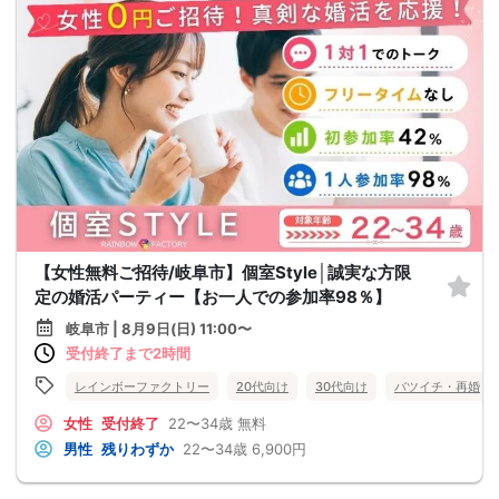
【女性無料ご招待/岐阜市】個室Style│誠実な方限
定の婚活パーティー【お一人での参加率98％】
岐阜市 | 8月9日(日) 11:00〜
受付終了まで2時間
レインボーファクトリー
20代向け
30代向け
バツイチ・再婚
女性
受付終了
22〜34歳
無料
男性
残りわずか
22〜34歳
6,900円