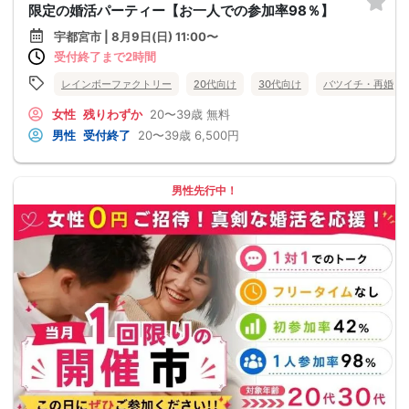
限定の婚活パーティー【お一人での参加率98％】
宇都宮市 | 8月9日(日) 11:00〜
受付終了まで2時間
レインボーファクトリー
20代向け
30代向け
バツイチ・再婚
女性
残りわずか
20〜39歳
無料
男性
受付終了
20〜39歳
6,500円
男性先行中！