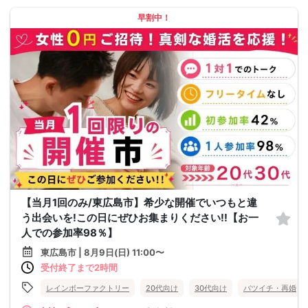
早割中！
【当月1回のみ/東広島市】希少な開催でいつもと違
う出会いを!この日にぜひお集まりください!!【お一
人での参加率98％】
東広島市 | 8月9日(日) 11:00〜
受付終了まで2時間
レインボーファクトリー
20代向け
30代向け
バツイチ・再婚