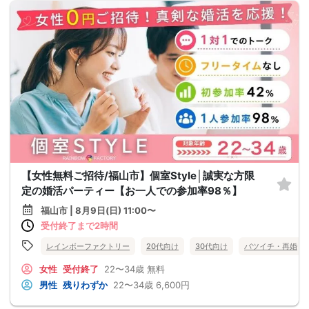
【女性無料ご招待/福山市】個室Style│誠実な方限
定の婚活パーティー【お一人での参加率98％】
福山市 | 8月9日(日) 11:00〜
受付終了まで2時間
レインボーファクトリー
20代向け
30代向け
バツイチ・再婚
女性
受付終了
22〜34歳
無料
男性
残りわずか
22〜34歳
6,600円