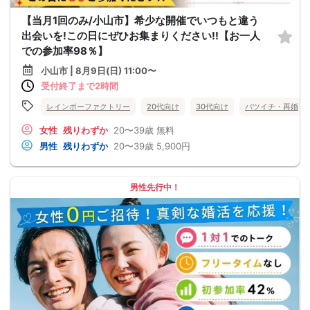
【当月1回のみ/小山市】希少な開催でいつもと違う
出会いを!この日にぜひお集まりください!!【お一人
での参加率98％】
小山市 | 8月9日(日) 11:00〜
受付終了まで2時間
レインボーファクトリー
20代向け
30代向け
バツイチ・再婚
女性
残りわずか
20〜39歳
無料
男性
残りわずか
20〜39歳
5,900円
男性先行中！