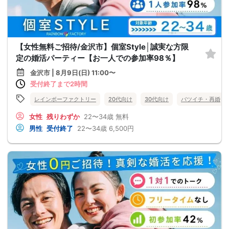
【女性無料ご招待/金沢市】個室Style│誠実な方限
定の婚活パーティー【お一人での参加率98％】
金沢市 | 8月9日(日) 11:00〜
受付終了まで2時間
レインボーファクトリー
20代向け
30代向け
バツイチ・再婚
女性
残りわずか
22〜34歳
無料
男性
受付終了
22〜34歳
6,500円