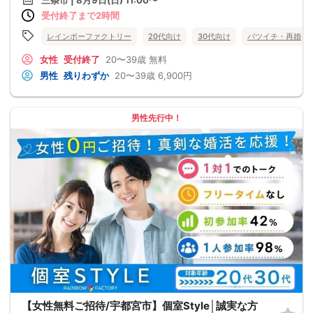
受付終了まで2時間
レインボーファクトリー
20代向け
30代向け
バツイチ・再婚
女性
受付終了
20〜39歳
無料
男性
残りわずか
20〜39歳
6,900円
男性先行中！
【女性無料ご招待/宇都宮市】個室Style│誠実な方