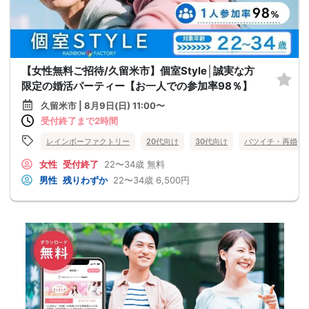
【女性無料ご招待/久留米市】個室Style│誠実な方
限定の婚活パーティー【お一人での参加率98％】
久留米市 | 8月9日(日) 11:00〜
受付終了まで2時間
レインボーファクトリー
20代向け
30代向け
バツイチ・再婚
女性
受付終了
22〜34歳
無料
男性
残りわずか
22〜34歳
6,500円