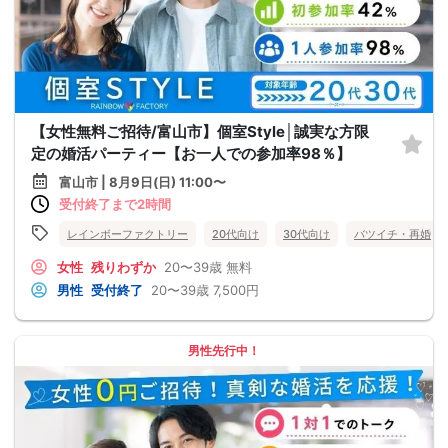
【女性無料ご招待/富山市】個室Style│誠実な方限
定の婚活パーティー【お一人での参加率98％】
富山市 | 8月9日(日) 11:00〜
受付終了まで2時間
レインボーファクトリー
20代向け
30代向け
バツイチ・再婚
女性
残りわずか
20〜39歳
無料
男性
受付終了
20〜39歳
7,500円
男性先行中！