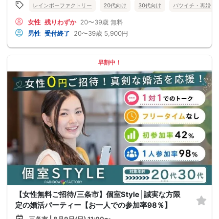
レインボーファクトリー
20代向け
30代向け
バツイチ・再婚
女性
残りわずか
20〜39歳
無料
男性
受付終了
20〜39歳
5,900円
早割中！
【女性無料ご招待/三条市】個室Style│誠実な方限
定の婚活パーティー【お一人での参加率98％】
三条市 | 8月9日(日) 11:00〜