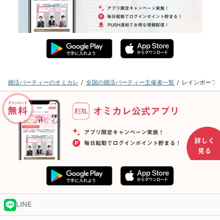
婚活パーティーのオミカレ
全国の婚活パーティー主催者一覧
レインボーフ
LINE