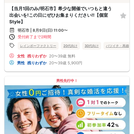
【当月1回のみ/明石市】希少な開催でいつもと違う
出会いを!この日にぜひお集まりください!!【個室
Style】
明石市 | 8月9日(日) 11:00〜
受付終了まで2時間
レインボーファクトリー
20代向け
30代向け
バツイチ・再婚
女性
残りわずか
20〜39歳
無料
男性
残りわずか
20〜39歳
5,900円
男性先行中！