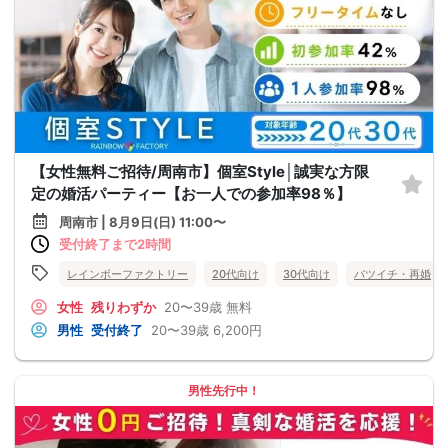
【女性無料ご招待/周南市】個室Style│誠実な方限
定の婚活パーティー【お一人での参加率98％】
周南市 | 8月9日(日) 11:00〜
受付終了まで2時間
レインボーファクトリー
20代向け
30代向け
バツイチ・再婚
女性
残りわずか
20〜39歳
無料
男性
受付終了
20〜39歳
6,200円
男性先行中！