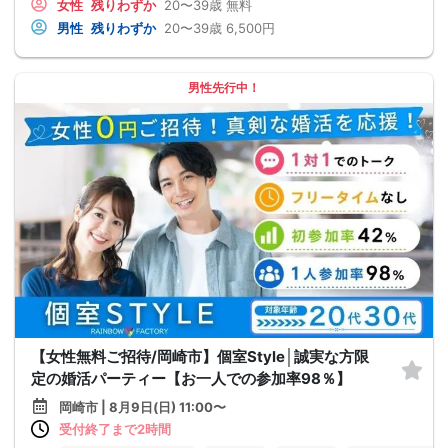
女性
残りわずか
20〜39歳
無料
男性
残りわずか
20〜39歳
6,500円
男性先行中！
【女性無料ご招待/岡崎市】個室Style│誠実な方限
定の婚活パーティー【お一人での参加率98％】
岡崎市 | 8月9日(日) 11:00〜
受付終了まで2時間