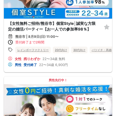
【女性無料ご招待/熊谷市】個室Style│誠実な方限
定の婚活パーティー【お一人での参加率98％】
熊谷市 | 8月9日(日) 11:00〜
受付終了まで2時間
レインボーファクトリー
20代向け
30代向け
バツイチ・再婚
女性
残りわずか
22〜34歳
無料
男性
受付終了
22〜34歳
6,900円
男性先行中！