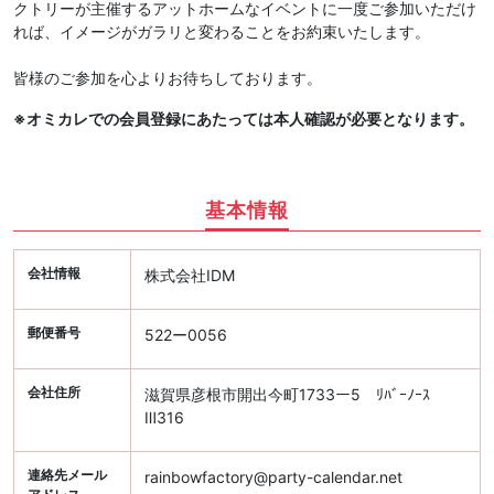
クトリーが主催するアットホームなイベントに一度ご参加いただけ
れば、イメージがガラリと変わることをお約束いたします。
皆様のご参加を心よりお待ちしております。
※オミカレでの会員登録にあたっては本人確認が必要となります。
基本情報
会社情報
株式会社IDM
郵便番号
522ー0056
会社住所
滋賀県彦根市開出今町1733ー5 ﾘﾊﾞｰﾉｰｽ
Ⅲ316
連絡先メール
rainbowfactory@party-calendar.net