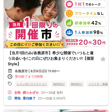
【当月1回のみ/各務原市】希少な開催でいつもと違
う出会いを!この日にぜひお集まりください!!【個室
Style】
各務原市 | 8月9日(日) 11:00〜
受付終了まで2時間
レインボーファクトリー
20代向け
30代向け
バツイチ・再婚
女性
残りわずか
20〜39歳
無料
男性
受付終了
20〜39歳
6,900円